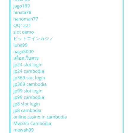
jago189
hinata78
hanoman77
QQ1221
slot demo
ビットコインカジノ
luna99
naga5000
สล็อตเว็บตรง
jp24 slot login
jp24 cambodia
jp369 slot login
jp369 cambodia
jp99 slot login
jp99 cambodia
jp8 slot login
jp8 cambodia
online casino in cambodia
Mw365 Cambodia
mewah99