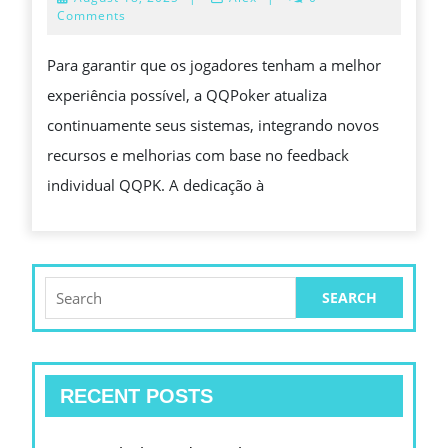
ATRAENTES
18,
Comments
2025
PARA
Para garantir que os jogadores tenham a melhor
JOGADORES
experiência possível, a QQPoker atualiza
QUE
continuamente seus sistemas, integrando novos
BUSCAM
recursos e melhorias com base no feedback
MUITO
individual QQPK. A dedicação à
MAIS
Search
for:
RECENT POSTS