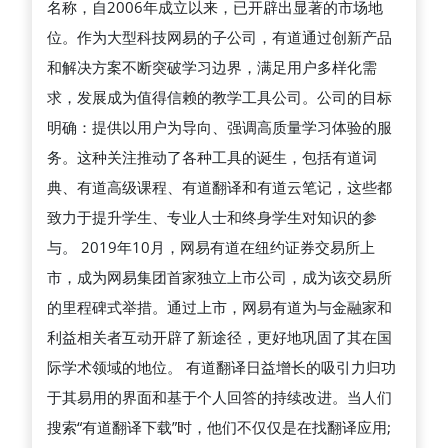
名称，自2006年成立以来，已开辟出显著的市场地
거
位。作为大型科技网易的子公司，有道通过创新产品
래
和解决方案不断突破学习边界，满足用户多样化需
방
求，发展成为值得信赖的教学工具公司。公司的目标
법
明确：提供以用户为导向、强调高质量学习体验的服
务。这种关注推动了各种工具的诞生，包括有道词
典、有道高级课程、有道翻译和有道云笔记，这些都
致力于提升学生、专业人士和终身学生对知识的参
与。 2019年10月，网易有道在纽约证券交易所上
市，成为网易集团首家独立上市公司，成为该交易所
的里程碑式举措。通过上市，网易有道为与金融家和
利益相关者互动开辟了新途径，更好地巩固了其在国
际学术领域的地位。 有道翻译日益增长的吸引力归功
于其易用的界面和基于个人回答的持续改进。当人们
搜索“有道翻译下载”时，他们不仅仅是在找翻译应用;