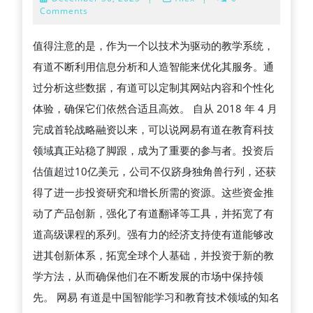
벽
翻
30,
Comments
2025
가
译
值得注意的是，作为一个以技术为驱动的教学系统，
이
的
有道不断利用信息分析和人造智能来优化其服务。通
드
科
过分析这些数据，有道可以定制其网站内容和个性化
–
技
体验，确保它们依然合适且高效。 自从 2018 年 4 月
안
背
完成首轮战略融资以来，可以说网易有道在教育科技
전
景
领域真正站稳了脚跟，成为了重要的参与者。投资后
하
估值超过10亿美元，公司不仅跻身独角兽行列，还获
고
得了进一步投资研究和增长所需的资源。这些资金推
신
动了产品创新，强化了有道翻译等工具，并拓宽了有
뢰
道高级课程的系列。强有力的经济支持使有道能够改
할
进其创新体系，拓宽全球个人基础，并投资于新的教
수
学方法，从而确保他们在不断发展的市场中保持领
있
先。 网易 有道是中国智能学习和教育技术领域的知名
는