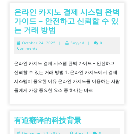
온라인 카지노 결제 시스템 완벽
가이드 – 안전하고 신뢰할 수 있
온
는 거래 방법
라
October
October 24, 2025
|
Sayyed
|
0
인
24,
Comments
2025
카
온라인 카지노 결제 시스템 완벽 가이드 – 안전하고
지
신뢰할 수 있는 거래 방법 1. 온라인 카지노에서 결제
노
시스템이 중요한 이유 온라인 카지노를 이용하는 사람
결
들에게 가장 중요한 요소 중 하나는 바로
제
시
스
템
有
有道翻译的科技背景
완
道
December
December 30, 2025
|
Alex
|
0