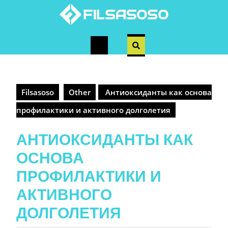
Skip
to
content
Open
Button
Filsasoso
Other
Антиоксиданты как основа
профилактики и активного долголетия
АНТИОКСИДАНТЫ КАК
ОСНОВА
ПРОФИЛАКТИКИ И
АКТИВНОГО
ДОЛГОЛЕТИЯ