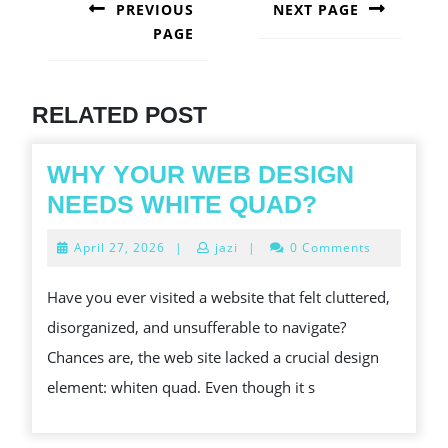
NAVIGATION
PREVIOUS
NEXT PAGE
PAGE
Next
post:
Previous
post:
RELATED POST
WHY YOUR WEB DESIGN
WHY
NEEDS WHITE QUAD?
YOUR
April
April 27, 2026
|
jazi
|
0 Comments
WEB
27,
2026
DESIGN
Have you ever visited a website that felt cluttered,
NEEDS
disorganized, and unsufferable to navigate?
WHITE
Chances are, the web site lacked a crucial design
QUAD?
element: whiten quad. Even though it s