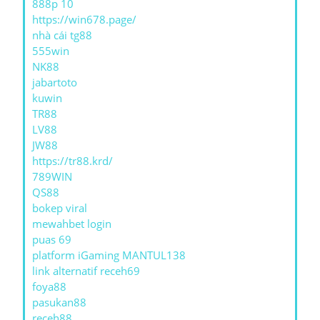
888p 10
https://win678.page/
nhà cái tg88
555win
NK88
jabartoto
kuwin
TR88
LV88
JW88
https://tr88.krd/
789WIN
QS88
bokep viral
mewahbet login
puas 69
platform iGaming MANTUL138
link alternatif receh69
foya88
pasukan88
receh88