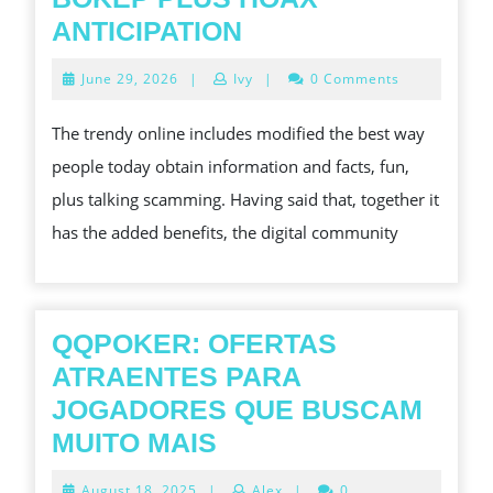
ELECTRIC
ANTICIPATION
KNOWLEDGE
June
June 29, 2026
|
Ivy
|
0 Comments
BOKEP
29,
2026
PLUS
The trendy online includes modified the best way
HOAX
people today obtain information and facts, fun,
ANTICIPATION
plus talking scamming. Having said that, together it
has the added benefits, the digital community
QQPOKER: OFERTAS
ATRAENTES PARA
JOGADORES QUE BUSCAM
QQPOKER:
MUITO MAIS
OFERTAS
August
August 18, 2025
|
Alex
|
0