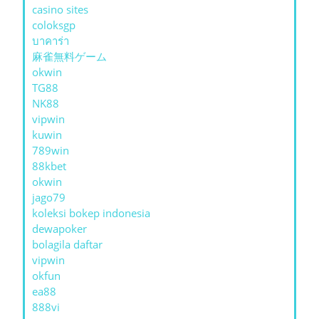
casino sites
coloksgp
บาคาร่า
麻雀無料ゲーム
okwin
TG88
NK88
vipwin
kuwin
789win
88kbet
okwin
jago79
koleksi bokep indonesia
dewapoker
bolagila daftar
vipwin
okfun
ea88
888vi