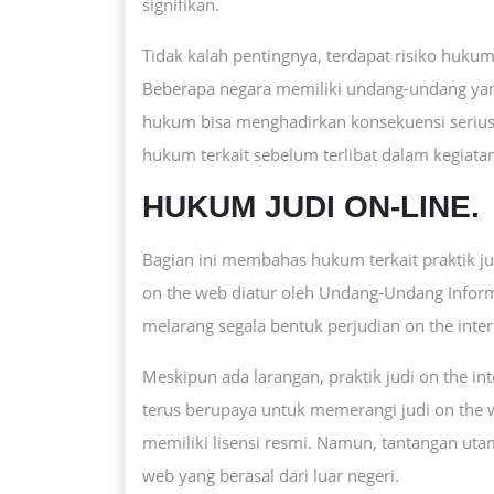
signifikan.
Tidak kalah pentingnya, terdapat risiko hukum
Beberapa negara memiliki undang-undang yang 
hukum bisa menghadirkan konsekuensi serius.
hukum terkait sebelum terlibat dalam kegiatan
HUKUM JUDI ON-LINE.
Bagian ini membahas hukum terkait praktik jud
on the web diatur oleh Undang-Undang Informa
melarang segala bentuk perjudian on the intern
Meskipun ada larangan, praktik judi on the int
terus berupaya untuk memerangi judi on the w
memiliki lisensi resmi. Namun, tantangan utam
web yang berasal dari luar negeri.