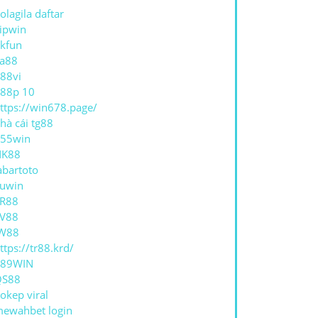
olagila daftar
ipwin
kfun
a88
88vi
88p 10
ttps://win678.page/
hà cái tg88
55win
NK88
abartoto
uwin
R88
V88
W88
ttps://tr88.krd/
789WIN
QS88
okep viral
ewahbet login