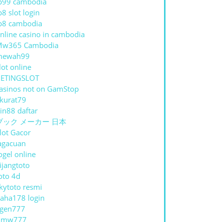
p99 cambodia
p8 slot login
p8 cambodia
nline casino in cambodia
Mw365 Cambodia
mewah99
lot online
ETINGSLOT
asinos not on GamStop
kurat79
in88 daftar
ブック メーカー 日本
lot Gacor
agacuan
ogel online
ijangtoto
oto 4d
kytoto resmi
aha178 login
gen777
Bmw777