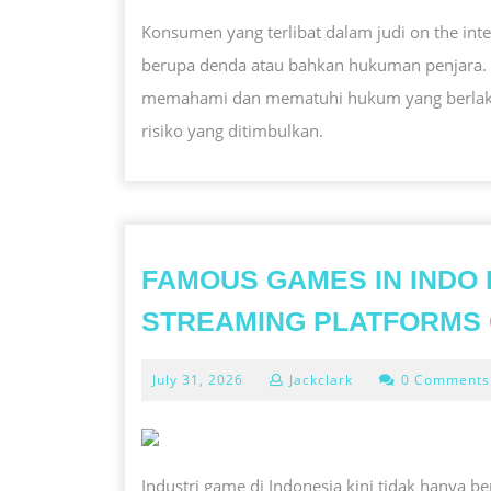
Konsumen yang terlibat dalam judi on the inte
berupa denda atau bahkan hukuman penjara. O
memahami dan mematuhi hukum yang berlaku te
risiko yang ditimbulkan.
FAMOUS GAMES IN INDO 
STREAMING PLATFORMS
July
July 31, 2026
Jackclark
0 Comments
31,
2026
Industri game di Indonesia kini tidak hanya b