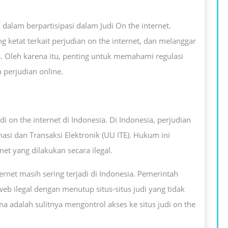
 dalam berpartisipasi dalam Judi On the internet.
ketat terkait perjudian on the internet, dan melanggar
 Oleh karena itu, penting untuk memahami regulasi
 perjudian online.
i on the internet di Indonesia. Di Indonesia, perjudian
si dan Transaksi Elektronik (UU ITE). Hukum ini
et yang dilakukan secara ilegal.
ernet masih sering terjadi di Indonesia. Pemerintah
eb ilegal dengan menutup situs-situs judi yang tidak
a adalah sulitnya mengontrol akses ke situs judi on the