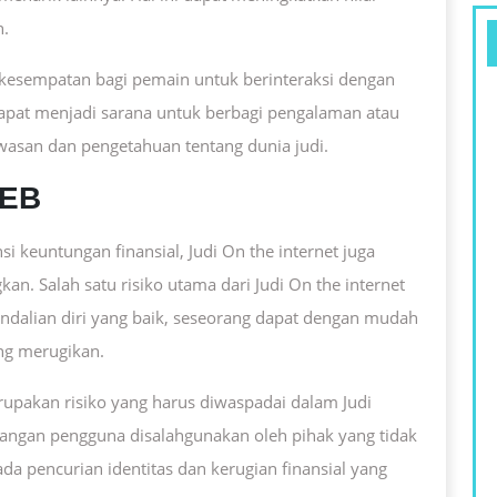
n.
a kesempatan bagi pemain untuk berinteraksi dengan
 dapat menjadi sarana untuk berbagi pengalaman atau
asan dan pengetahuan tentang dunia judi.
WEB
keuntungan finansial, Judi On the internet juga
kan. Salah satu risiko utama dari Judi On the internet
dalian diri yang baik, seseorang dapat dengan mudah
ang merugikan.
erupakan risiko yang harus diwaspadai dalam Judi
uangan pengguna disalahgunakan oleh pihak yang tidak
da pencurian identitas dan kerugian finansial yang