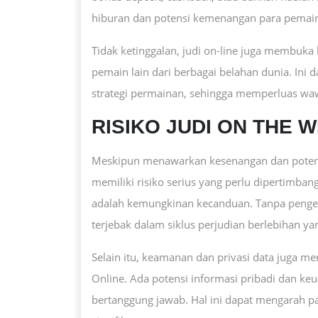
hiburan dan potensi kemenangan para pemai
Tidak ketinggalan, judi on-line juga membuk
pemain lain dari berbagai belahan dunia. Ini
strategi permainan, sehingga memperluas waw
RISIKO JUDI ON THE 
Meskipun menawarkan kesenangan dan potensi 
memiliki risiko serius yang perlu dipertimbang
adalah kemungkinan kecanduan. Tanpa pengen
terjebak dalam siklus perjudian berlebihan y
Selain itu, keamanan dan privasi data juga m
Online. Ada potensi informasi pribadi dan ke
bertanggung jawab. Hal ini dapat mengarah pa