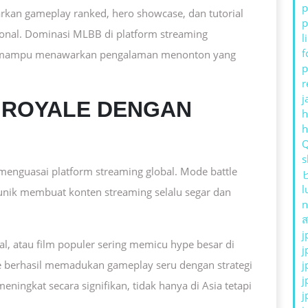
p
rkan gameplay ranked, hero showcase, dan tutorial
p
ional. Dominasi MLBB di platform streaming
l
f
mampu menawarkan pengalaman menonton yang
p
r
j
E ROYALE DENGAN
h
s
menguasai platform streaming global. Mode battle
l
r unik membuat konten streaming selalu segar dan
n
ส
j
nal, atau film populer sering memicu hype besar di
j
j
re berhasil memadukan gameplay seru dengan strategi
j
ningkat secara signifikan, tidak hanya di Asia tetapi
j