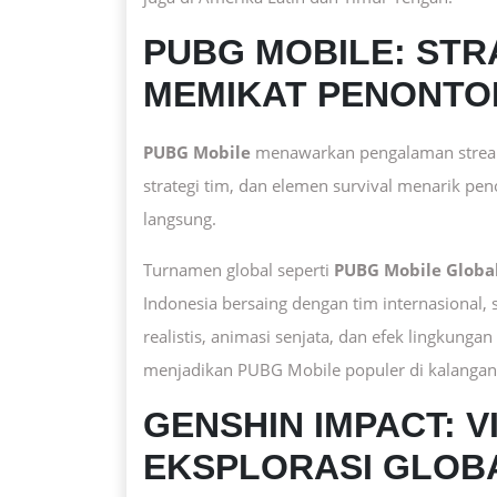
PUBG MOBILE: STR
MEMIKAT PENONTO
PUBG Mobile
menawarkan pengalaman streamin
strategi tim, dan elemen survival menarik pe
langsung.
Turnamen global seperti
PUBG Mobile Globa
Indonesia bersaing dengan tim internasional, 
realistis, animasi senjata, dan efek lingku
menjadikan PUBG Mobile populer di kalangan
GENSHIN IMPACT: 
EKSPLORASI GLOB