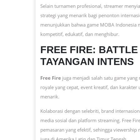
Selain turnamen profesional, streamer menyia
strategi yang menarik bagi penonton internas
menunjukkan bahwa game MOBA Indonesia 
kompetitif, edukatif, dan menghibur.
FREE FIRE: BATTL
TAYANGAN INTENS
Free Fire
juga menjadi salah satu game yang 
royale yang cepat, event kreatif, dan karakte
menarik.
Kolaborasi dengan selebriti, brand internasio
media sosial dan platform streaming. Free Fi
pemasaran yang efektif, sehingga viewership me
juga di Amerika Latin dan Timur Tengah.