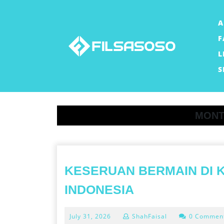
Skip
to
A
content
F
L
S
MONT
KESERUAN BERMAIN DI K
KESERUAN
INDONESIA
BERMAIN
DI
July
July 31, 2026
ShahFaisal
0 Commen