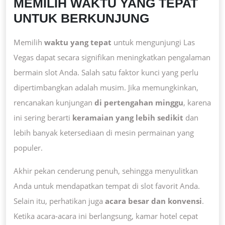
MEMILIH WAKTU YANG TEPAT
UNTUK BERKUNJUNG
Memilih
waktu yang tepat
untuk mengunjungi Las
Vegas dapat secara signifikan meningkatkan pengalaman
bermain slot Anda. Salah satu faktor kunci yang perlu
dipertimbangkan adalah musim. Jika memungkinkan,
rencanakan kunjungan
di pertengahan minggu
, karena
ini sering berarti
keramaian yang lebih sedikit
dan
lebih banyak ketersediaan di mesin permainan yang
populer.
Akhir pekan cenderung penuh, sehingga menyulitkan
Anda untuk mendapatkan tempat di slot favorit Anda.
Selain itu, perhatikan juga
acara besar dan konvensi
.
Ketika acara-acara ini berlangsung, kamar hotel cepat