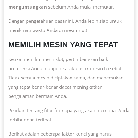
menguntungkan
sebelum Anda mulai memutar.
Dengan pengetahuan dasar ini, Anda lebih siap untuk
menikmati waktu Anda di mesin slot!
MEMILIH MESIN YANG TEPAT
Ketika memilih mesin slot, pertimbangkan baik
preferensi Anda maupun karakteristik mesin tersebut.
Tidak semua mesin diciptakan sama, dan menemukan
yang tepat benar-benar dapat meningkatkan
pengalaman bermain Anda.
Pikirkan tentang fitur-fitur apa yang akan membuat Anda
terhibur dan terlibat.
Berikut adalah beberapa faktor kunci yang harus