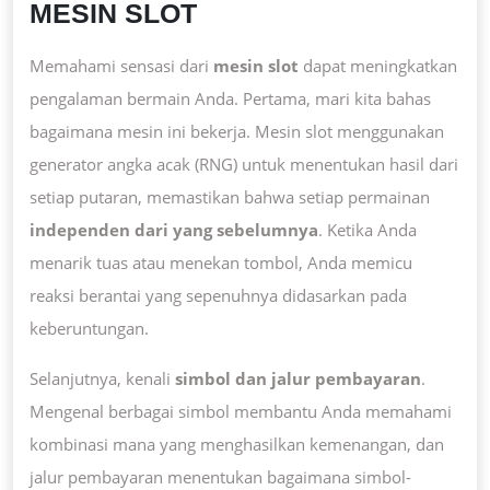
MESIN SLOT
Memahami sensasi dari
mesin slot
dapat meningkatkan
pengalaman bermain Anda. Pertama, mari kita bahas
bagaimana mesin ini bekerja. Mesin slot menggunakan
generator angka acak (RNG) untuk menentukan hasil dari
setiap putaran, memastikan bahwa setiap permainan
independen dari yang sebelumnya
. Ketika Anda
menarik tuas atau menekan tombol, Anda memicu
reaksi berantai yang sepenuhnya didasarkan pada
keberuntungan.
Selanjutnya, kenali
simbol dan jalur pembayaran
.
Mengenal berbagai simbol membantu Anda memahami
kombinasi mana yang menghasilkan kemenangan, dan
jalur pembayaran menentukan bagaimana simbol-