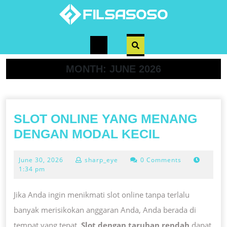
Skip
to
content
Open
MONTH:
JUNE 2026
Button
SLOT ONLINE YANG MENANG
SLOT
DENGAN MODAL KECIL
ONLINE
June
June 30, 2026
sharp_eye
0 Comments
YANG
30,
1:34 pm
MENANG
2026
DENGAN
Jika Anda ingin menikmati slot online tanpa terlalu
MODAL
banyak merisikokan anggaran Anda, Anda berada di
KECIL
tempat yang tepat.
Slot dengan taruhan rendah
dapat