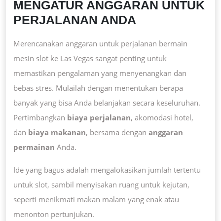
MENGATUR ANGGARAN UNTUK
PERJALANAN ANDA
Merencanakan anggaran untuk perjalanan bermain
mesin slot ke Las Vegas sangat penting untuk
memastikan pengalaman yang menyenangkan dan
bebas stres. Mulailah dengan menentukan berapa
banyak yang bisa Anda belanjakan secara keseluruhan.
Pertimbangkan
biaya perjalanan
, akomodasi hotel,
dan
biaya makanan
, bersama dengan
anggaran
permainan
Anda.
Ide yang bagus adalah mengalokasikan jumlah tertentu
untuk slot, sambil menyisakan ruang untuk kejutan,
seperti menikmati makan malam yang enak atau
menonton pertunjukan.