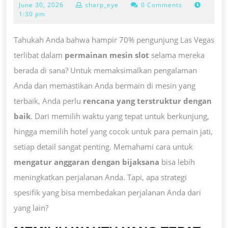
June
June 30, 2026
sharp_eye
0 Comments
PERJALANAN
30,
1:30 pm
SLOT
2026
GAMING
Tahukah Anda bahwa hampir 70% pengunjung Las Vegas
YANG
terlibat dalam
permainan mesin slot
selama mereka
SEMPURNA
berada di sana? Untuk memaksimalkan pengalaman
KE
Anda dan memastikan Anda bermain di mesin yang
LAS
terbaik, Anda perlu
rencana yang terstruktur dengan
VEGAS
baik
. Dari memilih waktu yang tepat untuk berkunjung,
hingga memilih hotel yang cocok untuk para pemain jati,
setiap detail sangat penting. Memahami cara untuk
mengatur anggaran dengan bijaksana
bisa lebih
meningkatkan perjalanan Anda. Tapi, apa strategi
spesifik yang bisa membedakan perjalanan Anda dari
yang lain?