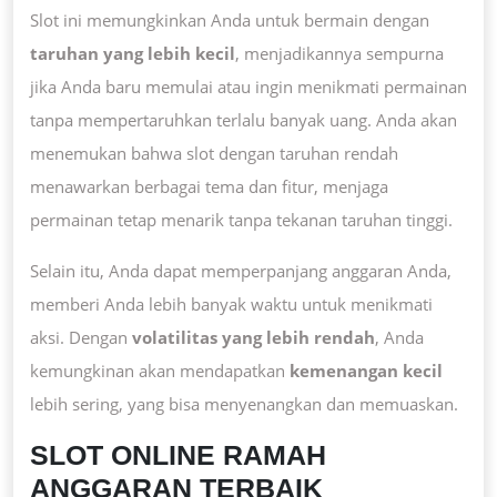
Slot ini memungkinkan Anda untuk bermain dengan
taruhan yang lebih kecil
, menjadikannya sempurna
jika Anda baru memulai atau ingin menikmati permainan
tanpa mempertaruhkan terlalu banyak uang. Anda akan
menemukan bahwa slot dengan taruhan rendah
menawarkan berbagai tema dan fitur, menjaga
permainan tetap menarik tanpa tekanan taruhan tinggi.
Selain itu, Anda dapat memperpanjang anggaran Anda,
memberi Anda lebih banyak waktu untuk menikmati
aksi. Dengan
volatilitas yang lebih rendah
, Anda
kemungkinan akan mendapatkan
kemenangan kecil
lebih sering, yang bisa menyenangkan dan memuaskan.
SLOT ONLINE RAMAH
ANGGARAN TERBAIK