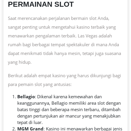
PERMAINAN SLOT
Saat merencanakan perjalanan bermain slot Anda,
sangat penting untuk mengetahui kasino terbaik yang
menawarkan pengalaman terbaik. Las Vegas adalah
rumah bagi berbagai tempat spektakuler di mana Anda
dapat menikmati tidak hanya mesin, tetapi juga suasana
yang hidup.
Berikut adalah empat kasino yang harus dikunjungi bagi
para pemain slot yang antusias:
Bellagio
: Dikenal karena kemewahan dan
keanggunannya, Bellagio memiliki area slot dengan
batas tinggi dan beberapa mesin terbaru, ditambah
dengan pertunjukan air mancur yang menakjubkan
tepat di luar.
MGM Grand
: Kasino ini menawarkan berbagai jenis