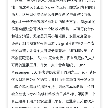
법
的
性，而这种认识正是 Signal 等应用日益受到青睐的驱
差
动力。这种日益增长的认知也促使客户偏好转向像
异
Signal 一样优先考虑私密对话的解决方案。 Signal 的
群聊功能让您可以在一个区域内聚集，从而简化合作
和社交沟通。无论是开展小组项目、安排家庭聚会，
还是计划与朋友的夜间出游，Signal 都能提供一个安
全的系统，让每个人都能分享想法、细节和欢笑，而
不会侵犯隐私。 Signal 完全免费，将自身定位为人人
可用的通讯工具。作为一家非营利组织，Signal
Messenger, LLC 将客户隐私置于盈利之上。它不受任
何大型科技公司的约束，并且由于其独特的开发版本
由客户群的赠款和捐赠支持，因此不易被收购。这种
独立性使 Signal 能够始终致力于其目标，即提供一个
真正服务于用户的安全通讯平台。在通常以药物收入