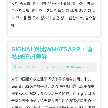
것이 중요합니다. 이때 유용하게 활용되는 것이 바로
용
주소모음입니다. 주소모음은 특정 지역, 업종, 기관 등
하
의 주소를 한 곳에 정리해 놓은 정보 집합으로, 필요할
는
때
주
소
모
음:
SIGNAL对比WHATSAPP：隐
다
SIGNAL
私保护的差异
양
对
April
April 24, 2025
|
Alex
|
0 Comments
한
比
24,
2025
정
WHATSAPP：
对于中国用户或在受限环境下寻求服务的用户来说，
보
隐
Signal 已成为理想平台。尽管许多热门通讯应用在中
와
私
国要么受到限制，要么受到严格监控，但 Signal 致力
활
保
于提供安全通信，这无疑是吸引用户探索该应用的一
용
护
个因素。 全球许多人开始意识到隐私在沟通中的重要