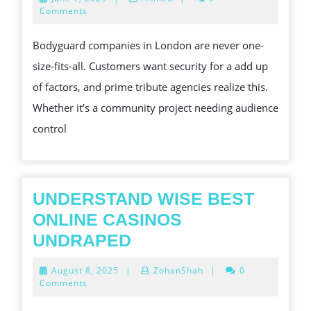
BODYGUA
7,
Comments
2025
IN
Bodyguard companies in London are never one-
JACK
size-fits-all. Customers want security for a add up
LONDON
of factors, and prime tribute agencies realize this.
FOR
Whether it’s a community project needing audience
VIPS,
control
INFLUENC
AND
COMMUNI
RESULTS
UNDERSTAND WISE BEST
ONLINE CASINOS
UNDERSTAND
UNDRAPED
WISE
August
August 8, 2025
|
ZohanShah
|
0
BEST
8,
Comments
2025
ONLINE