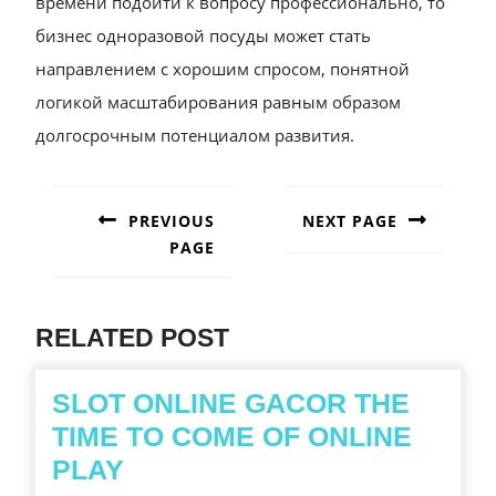
времени подойти к вопросу профессионально, то
бизнес одноразовой посуды может стать
направлением с хорошим спросом, понятной
логикой масштабирования равным образом
долгосрочным потенциалом развития.
POST
NAVIGATION
PREVIOUS
NEXT PAGE
PAGE
Next
post:
Previous
post:
RELATED POST
SLOT ONLINE GACOR THE
TIME TO COME OF ONLINE
SLOT
PLAY