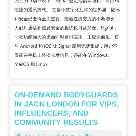
为主的市场环境下，Signal 坚定地倡导隐私、自由和
便捷的通讯方式。 在当今数字化互联的世界里，隐私
和安全已变得至关重要。随着在线交流的不断增长，
人们对通话和信息安全的担忧也日益加深。Signal，
一款功能强大的桌面即时通讯应用，正应运而生。它
与 Android 和 iOS 版 Signal 应用无缝集成，用户不
仅能在手机上轻松收发信息，还能在 Windows、
macOS 和 Linux
ON-DEMAND BODYGUARDS
IN JACK LONDON FOR VIPS,
INFLUENCERS, AND
ON-
COMMUNITY RESULTS
DEMAND
June
June 7, 2025
|
Ahmed
|
0