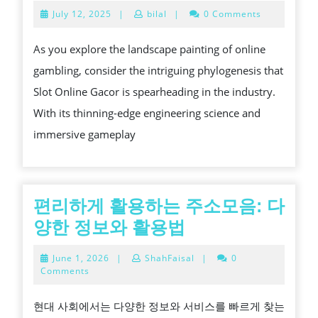
ONLINE
July
July 12, 2025
|
bilal
|
0 Comments
GACOR
12,
2025
THE
As you explore the landscape painting of online
TIME
gambling, consider the intriguing phylogenesis that
TO
Slot Online Gacor is spearheading in the industry.
COME
With its thinning-edge engineering science and
OF
immersive gameplay
ONLINE
PLAY
편리하게 활용하는 주소모음: 다
편
양한 정보와 활용법
리
June
June 1, 2026
|
ShahFaisal
|
0
하
1,
Comments
2026
게
현대 사회에서는 다양한 정보와 서비스를 빠르게 찾는
활