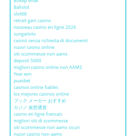
Bokep enak
Balislot
slot88
retrait gain casino
nouveau casino en ligne 2026
sungaitoto
casinò senza richiesta di documenti
nuovi casino online
siti scommesse non aams
deposit 5000
migliori casino online non AAMS
Year win
puasbet
casinos online fiables
los mejores casinos online
ブック メーカー おすすめ
カジノ 仮想通貨
casino en ligne francais
migliori siti di scommesse
siti scommesse non aams sicuri
nuovi casino non aams