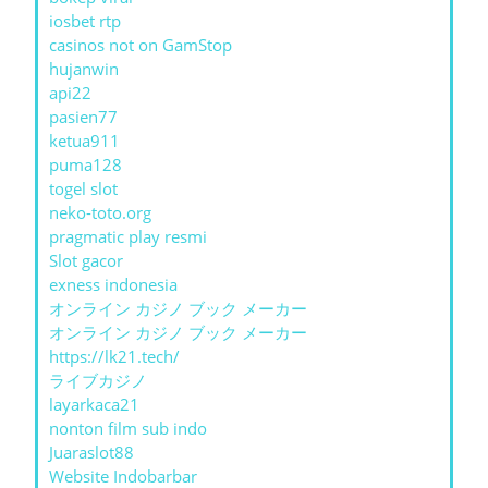
iosbet rtp
casinos not on GamStop
hujanwin
api22
pasien77
ketua911
puma128
togel slot
neko-toto.org
pragmatic play resmi
Slot gacor
exness indonesia
オンライン カジノ ブック メーカー
オンライン カジノ ブック メーカー
https://lk21.tech/
ライブカジノ
layarkaca21
nonton film sub indo
Juaraslot88
Website Indobarbar