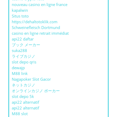
nouveau casino en ligne france
kapalwin
Situs toto
https://dehaltotoklik.com
Schweinefleisch Dortmund
casino en ligne retrait immédiat
api22 daftar
ブック メーカー
suka288
ライブカジノ
slot depo qris
dewajp
M88 link
Nagapoker Slot Gacor
ネットカジノ
オンラインカジノ ポーカー
slot depo 5k
api22 alternatif
api22 alternatif
M88 slot