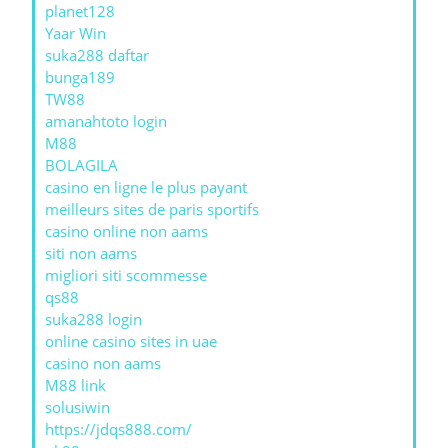
planet128
Yaar Win
suka288 daftar
bunga189
TW88
amanahtoto login
M88
BOLAGILA
casino en ligne le plus payant
meilleurs sites de paris sportifs
casino online non aams
siti non aams
migliori siti scommesse
qs88
suka288 login
online casino sites in uae
casino non aams
M88 link
solusiwin
https://jdqs888.com/