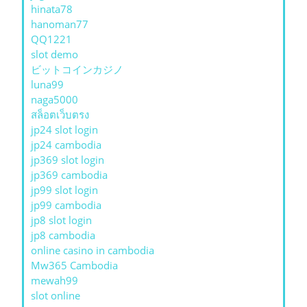
hinata78
hanoman77
QQ1221
slot demo
ビットコインカジノ
luna99
naga5000
สล็อตเว็บตรง
jp24 slot login
jp24 cambodia
jp369 slot login
jp369 cambodia
jp99 slot login
jp99 cambodia
jp8 slot login
jp8 cambodia
online casino in cambodia
Mw365 Cambodia
mewah99
slot online