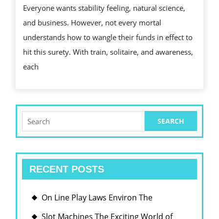
Everyone wants stability feeling, natural science,
MANA
and business. However, not every mortal
YOUR
understands how to wangle their funds in effect to
PERS
hit this surety. With train, solitaire, and awareness,
CASH
each
IN
HAND
Search
for:
RECENT POSTS
On Line Play Laws Environ The
Slot Machines The Exciting World of