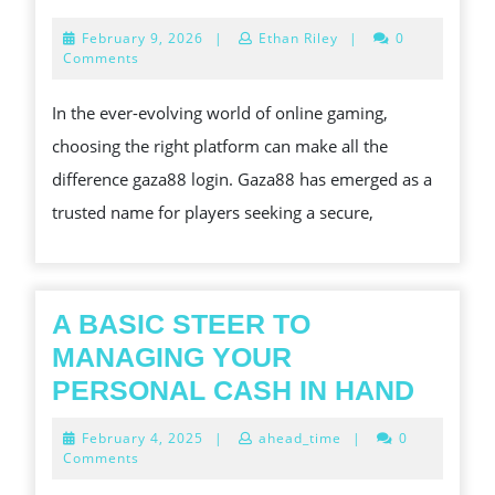
GAZA88
February
February 9, 2026
|
Ethan Riley
|
0
LOGIN:
9,
Comments
2026
YOUR
In the ever-evolving world of online gaming,
GATEWAY
choosing the right platform can make all the
TO
difference gaza88 login. Gaza88 has emerged as a
A
trusted name for players seeking a secure,
SECURE
AND
EXCITING
ONLINE
A BASIC STEER TO
GAMING
MANAGING YOUR
EXPERIENCE
A
PERSONAL CASH IN HAND
BASI
February
February 4, 2025
|
ahead_time
|
0
STEE
4,
Comments
2025
TO