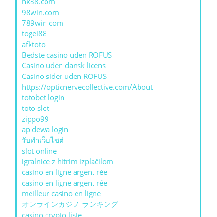
nk88.com
98win.com
789win com
togel88
afktoto
Bedste casino uden ROFUS
Casino uden dansk licens
Casino sider uden ROFUS
https://opticnervecollective.com/About
totobet login
toto slot
zippo99
apidewa login
รับทําเว็บไซต์
slot online
igralnice z hitrim izplačilom
casino en ligne argent réel
casino en ligne argent réel
meilleur casino en ligne
オンラインカジノ ランキング
casino crypto liste