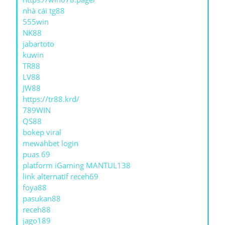
nhà cái tg88
555win
NK88
jabartoto
kuwin
TR88
LV88
JW88
https://tr88.krd/
789WIN
QS88
bokep viral
mewahbet login
puas 69
platform iGaming MANTUL138
link alternatif receh69
foya88
pasukan88
receh88
jago189