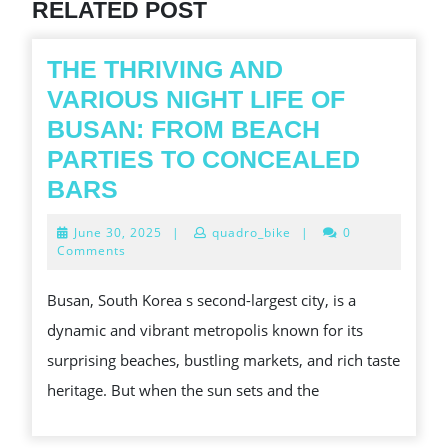
RELATED POST
THE THRIVING AND
VARIOUS NIGHT LIFE OF
BUSAN: FROM BEACH
PARTIES TO CONCEALED
THE
BARS
THRIVING
June
June 30, 2025
|
quadro_bike
|
0
AND
30,
Comments
2025
VARIOUS
Busan, South Korea s second-largest city, is a
NIGHT
dynamic and vibrant metropolis known for its
LIFE
surprising beaches, bustling markets, and rich taste
OF
heritage. But when the sun sets and the
BUSAN:
FROM