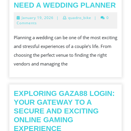
10
NEED A WEDDING PLANNER
RE
January
January 19, 2026
|
quadro_bike
|
0
WH
19,
Comments
2026
YO
Planning a wedding can be one of the most exciting
NEE
and stressful experiences of a couple’s life. From
A
choosing the perfect venue to finding the right
WED
vendors and managing the
PLA
EXPLORING GAZA88 LOGIN:
YOUR GATEWAY TO A
SECURE AND EXCITING
ONLINE GAMING
EXPLORING
EXPERIENCE