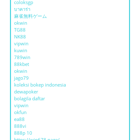
coloksgp
บาคาร่า
麻雀無料ゲーム
okwin
TG88
NK88
vipwin
kuwin
789win
88kbet
okwin
jago79
koleksi bokep indonesia
dewapoker
bolagila daftar
vipwin
okfun
ea88
888vi
888p 10
https://win678.page/