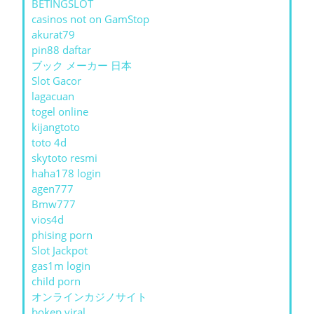
BETINGSLOT
casinos not on GamStop
akurat79
pin88 daftar
ブック メーカー 日本
Slot Gacor
lagacuan
togel online
kijangtoto
toto 4d
skytoto resmi
haha178 login
agen777
Bmw777
vios4d
phising porn
Slot Jackpot
gas1m login
child porn
オンラインカジノサイト
bokep viral