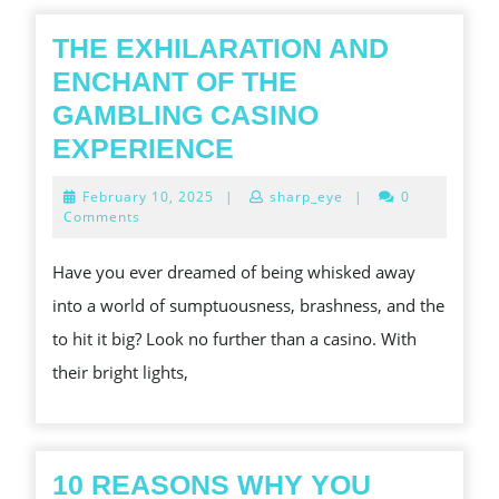
BEACH
PARTIES
THE EXHILARATION AND
TO
ENCHANT OF THE
CONCEALED
GAMBLING CASINO
BARS
THE
EXPERIENCE
EXHILARATION
February
February 10, 2025
|
sharp_eye
|
0
AND
10,
Comments
2025
ENCHANT
Have you ever dreamed of being whisked away
OF
into a world of sumptuousness, brashness, and the
THE
to hit it big? Look no further than a casino. With
GAMBLING
their bright lights,
CASINO
EXPERIENCE
10 REASONS WHY YOU