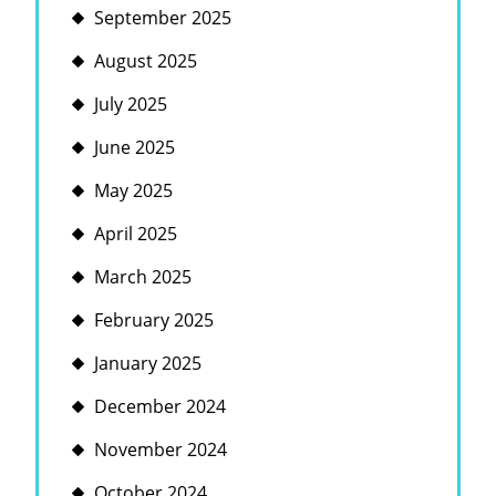
September 2025
August 2025
July 2025
June 2025
May 2025
April 2025
March 2025
February 2025
January 2025
December 2024
November 2024
October 2024