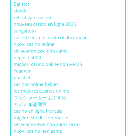
Balislot
slot88
retrait gain casino
nouveau casino en ligne 2026
sungaitoto
casinò senza richiesta di documenti
nuovi casino online
siti scommesse non aams
deposit 5000
migliori casino online non AAMS
Year win
puasbet
casinos online fiables
los mejores casinos online
ブック メーカー おすすめ
カジノ 仮想通貨
casino en ligne francais
migliori siti di scommesse
siti scommesse non aams sicuri
nuovi casino non aams