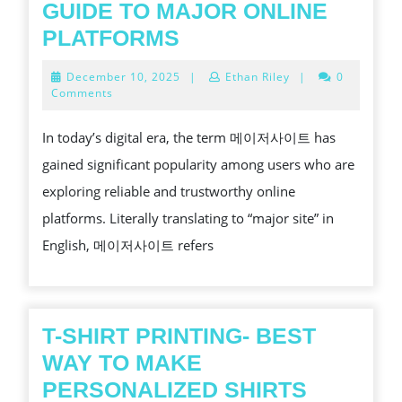
GUIDE TO MAJOR ONLINE
메
PLATFORMS
이
December
December 10, 2025
|
Ethan Riley
|
0
저
10,
Comments
2025
사
In today’s digital era, the term 메이저사이트 has
이
gained significant popularity among users who are
트:
exploring reliable and trustworthy online
THE
platforms. Literally translating to “major site” in
ULTIMATE
English, 메이저사이트 refers
GUIDE
TO
MAJOR
ONLINE
T-SHIRT PRINTING- BEST
PLATFORMS
WAY TO MAKE
T-
PERSONALIZED SHIRTS