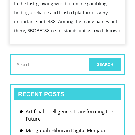
In the fast-growing world of online gambling,
TRUSTED
finding a reliable and trusted platform is very
ONLINE
important sbobet88. Among the many names out
BETTING
there, SBOBET88 resmi stands out as a well-known
PLATFORM
Search
for:
RECENT POSTS
Artificial Intelligence: Transforming the
Future
Mengubah Hiburan Digital Menjadi