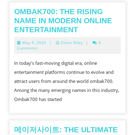
GUIDE
FOR
OMBAK700: THE RISING
PLAYERS
NAME IN MODERN ONLINE
OMBAK700:
ENTERTAINMENT
THE
May
May 9, 2026
|
Ethan Riley
|
0
RISING
9,
Comments
2026
NAME
In today’s fast-moving digital era, online
IN
entertainment platforms continue to evolve and
MODERN
attract users from around the world ombak700.
ONLINE
Among the many emerging names in this industry,
ENTERTAINME
Ombak700 has started
메이저사이트: THE ULTIMATE