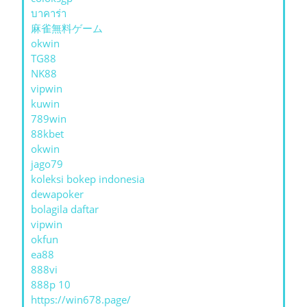
บาคาร่า
麻雀無料ゲーム
okwin
TG88
NK88
vipwin
kuwin
789win
88kbet
okwin
jago79
koleksi bokep indonesia
dewapoker
bolagila daftar
vipwin
okfun
ea88
888vi
888p 10
https://win678.page/