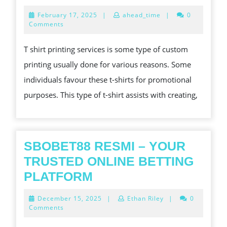
SHIRT
February
February 17, 2025
|
ahead_time
|
0
PRINTIN
17,
Comments
2025
BEST
T shirt printing services is some type of custom
WAY
printing usually done for various reasons. Some
TO
individuals favour these t-shirts for promotional
MAKE
purposes. This type of t-shirt assists with creating,
PERSON
SHIRTS
SBOBET88 RESMI – YOUR
TRUSTED ONLINE BETTING
SBOBET88
PLATFORM
RESMI
December
December 15, 2025
|
Ethan Riley
|
0
–
15,
Comments
2025
YOUR