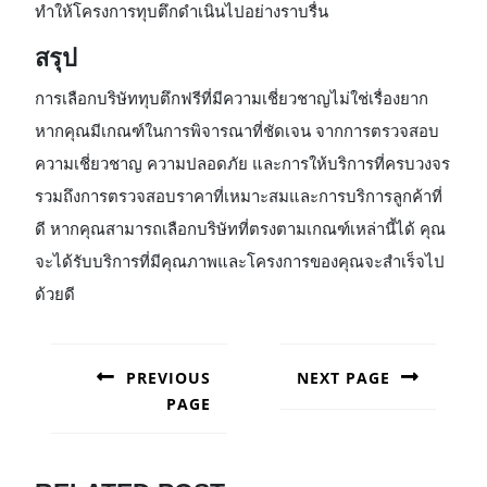
ทำให้โครงการทุบตึกดำเนินไปอย่างราบรื่น
สรุป
การเลือกบริษัททุบตึกฟรีที่มีความเชี่ยวชาญไม่ใช่เรื่องยาก
หากคุณมีเกณฑ์ในการพิจารณาที่ชัดเจน จากการตรวจสอบ
ความเชี่ยวชาญ ความปลอดภัย และการให้บริการที่ครบวงจร
รวมถึงการตรวจสอบราคาที่เหมาะสมและการบริการลูกค้าที่
ดี หากคุณสามารถเลือกบริษัทที่ตรงตามเกณฑ์เหล่านี้ได้ คุณ
จะได้รับบริการที่มีคุณภาพและโครงการของคุณจะสำเร็จไป
ด้วยดี
POST
NAVIGATION
PREVIOUS
NEXT PAGE
PAGE
Next
post:
Previous
post: