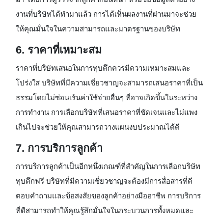
งานที่บริษัทได้ทำมาแล้ว การได้เห็นผลงานที่ผ่านมาจะช่วย
ให้คุณมั่นใจในความสามารถและมาตรฐานของบริษัท
6. ราคาที่เหมาะสม
ราคาที่บริษัทเสนอในการทุบตึกควรมีความเหมาะสมและ
โปร่งใส บริษัทที่มีความเชี่ยวชาญจะสามารถเสนอราคาที่เป็น
ธรรมโดยไม่ซ่อนเร้นค่าใช้จ่ายอื่นๆ ที่อาจเกิดขึ้นในระหว่าง
การทำงาน การเลือกบริษัทที่เสนอราคาที่ชัดเจนและไม่แพง
เกินไปจะช่วยให้คุณสามารถวางแผนงบประมาณได้ดี
7. การบริการลูกค้า
การบริการลูกค้าเป็นอีกหนึ่งเกณฑ์ที่สำคัญในการเลือกบริษัท
ทุบตึกฟรี บริษัทที่มีความเชี่ยวชาญจะต้องมีการสื่อสารที่ดี
ตอบคำถามและข้อสงสัยของลูกค้าอย่างมืออาชีพ การบริการ
ที่ดีสามารถทำให้คุณรู้สึกมั่นใจในกระบวนการทั้งหมดและ