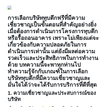
การเลือกบริษัททุบตึกฟรีที่มีความ
เชี่ยวชาญเป็นขั้นตอนที่สำคัญอย่างยิ่ง
เมื่อต้องการดำเนินการโครงการทุบตึก
หรือรื้อถอนอาคาร เพราะไม่เพียงแต่จะ
เกี่ยวข้องกับความปลอดภัยในการ
ดำเนินการเท่านั้น แต่ยังมีผลต่อความ
รวดเร็วและประสิทธิภาพในการทำงาน
ด้วย บทความนี้จะพาทุกท่านไป
ทำความรู้จักกับเกณฑ์ในการเลือก
บริษัททุบตึกที่มีความเชี่ยวชาญและ
มั่นใจได้ว่าจะได้รับการบริการที่ดีที่สุด
1. ความเชี่ยวชาญและประสบการณ์ของ
บริษัท