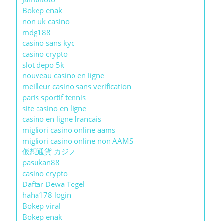
Bokep enak
non uk casino
mdg188
casino sans kyc
casino crypto
slot depo 5k
nouveau casino en ligne
meilleur casino sans verification
paris sportif tennis
site casino en ligne
casino en ligne francais
migliori casino online aams
migliori casino online non AAMS
仮想通貨 カジノ
pasukan88
casino crypto
Daftar Dewa Togel
haha178 login
Bokep viral
Bokep enak