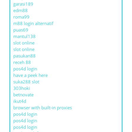
garasi189
edm88
roma99
m88 login alternatif
puas69
mantul138
slot online
slot online
pasukan88
receh 88
pos4d login
have a peek here
suka288 slot
303hoki
betnovate
ikut4d
browser with built-in proxies
pos4d login
pos4d login
pos4d login