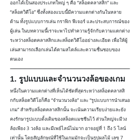
ออกได้เป็นสองประเภทใหญ่ ๆ คือ “สล็อตคลาสสิก” และ
“สล็อตวิดีโอ” ซึ่งทั้งสองแบบนี้มีความแตกต่างกันในหลาย
ด้าน ทั้งรูปแบบการเล่น กราฟิก ฟีเจอร์ และประสบการณ์ของ
ผู้เล่น ในบทความนี้เราจะพาไปทำความรู้จักกับความแตกต่าง
ระหว่างสล็อตคลาสสิกและสล็อตวิดีโออย่างละเอียด เพื่อให้ผู้
เล่นสามารถเลือกเล่นได้ตามสไตล์และความชื่นชอบของ
ตนเอง
1. รูปแบบและจำนวนวงล้อของเกม
หนึ่งในความแตกต่างที่เห็นได้ชัดที่สุดระหว่างสล็อตคลาสสิ
กกับสล็อตวิดีโอก็คือ “จำนวนวงล้อ” และ “รูปแบบการนำเสนอ
เกม” สำหรับสล็อตคลาสสิกนั้น จะเน้นความเรียบง่ายและยัง
คงรักษารูปแบบดั้งเดิมของสล็อตแมชชีนไว้ ส่วนใหญ่จะมีวง
ล้อเพียง 3 วงล้อ และมีเพย์ไลน์ไม่มาก อาจอยู่ที่ 1 ถึง 5 ไลน์
เท่านั้น โดยสัญลักษณ์ที่ใช้ในเกมมักจะเป็นรูปผลไม้ เลข 7