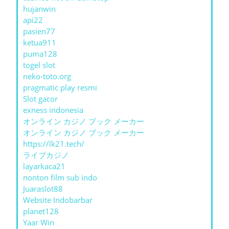
hujanwin
api22
pasien77
ketua911
puma128
togel slot
neko-toto.org
pragmatic play resmi
Slot gacor
exness indonesia
オンライン カジノ ブック メーカー
オンライン カジノ ブック メーカー
https://lk21.tech/
ライブカジノ
layarkaca21
nonton film sub indo
Juaraslot88
Website Indobarbar
planet128
Yaar Win