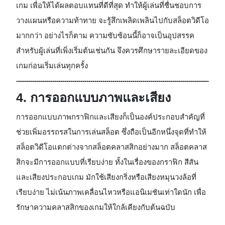
เกม เพื่อให้ได้ผลตอบแทนที่ดีที่สุด ทำให้ผู้เล่นที่ชื่นชอบการ
วางแผนหรือความท้าทาย จะรู้สึกเพลิดเพลินไปกับสล็อตวิดีโอ
มากกว่า อย่างไรก็ตาม ความซับซ้อนนี้ก็อาจเป็นอุปสรรค
สำหรับผู้เล่นที่เพิ่งเริ่มต้นเช่นกัน จึงควรศึกษารายละเอียดของ
เกมก่อนเริ่มเล่นทุกครั้ง
4. การออกแบบภาพและเสียง
การออกแบบภาพกราฟิกและเสียงก็เป็นองค์ประกอบสำคัญที่
ช่วยเพิ่มอรรถรสในการเล่นสล็อต ซึ่งถือเป็นอีกหนึ่งจุดที่ทำให้
สล็อตวิดีโอแตกต่างจากสล็อตคลาสสิกอย่างมาก สล็อตคลาส
สิกจะมีการออกแบบที่เรียบง่าย ทั้งในเรื่องของกราฟิก สีสัน
และเสียงประกอบเกม มักใช้เสียงกริ่งหรือเสียงหมุนวงล้อที่
เรียบง่าย ไม่เน้นภาพเคลื่อนไหวหรือแอนิเมชันเท่าใดนัก เพื่อ
รักษาความคลาสสิกของเกมให้ใกล้เคียงกับต้นฉบับ