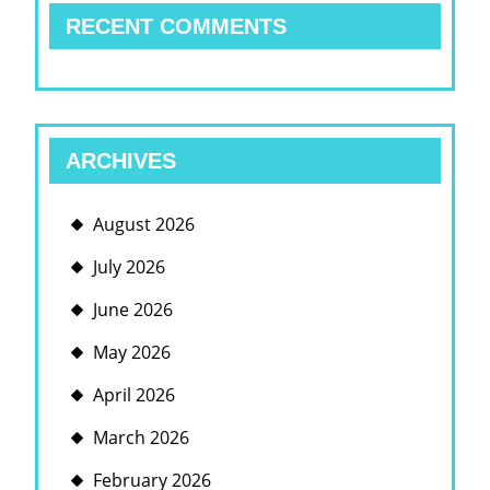
RECENT COMMENTS
ARCHIVES
August 2026
July 2026
June 2026
May 2026
April 2026
March 2026
February 2026