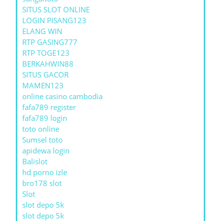
SITUS SLOT ONLINE
LOGIN PISANG123
ELANG WIN
RTP GASING777
RTP TOGE123
BERKAHWIN88
SITUS GACOR
MAMEN123
online casino cambodia
fafa789 register
fafa789 login
toto online
Sumsel toto
apidewa login
Balislot
hd porno izle
bro178 slot
Slot
slot depo 5k
slot depo 5k