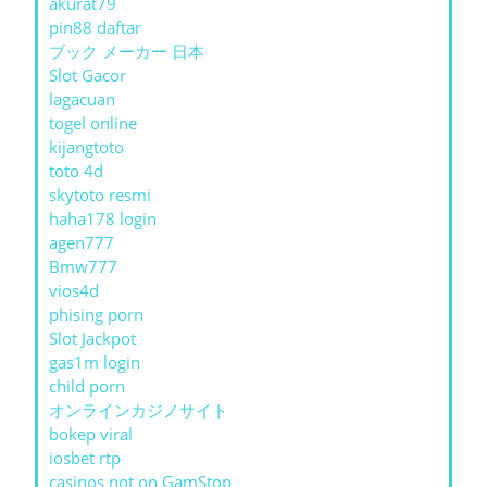
akurat79
pin88 daftar
ブック メーカー 日本
Slot Gacor
lagacuan
togel online
kijangtoto
toto 4d
skytoto resmi
haha178 login
agen777
Bmw777
vios4d
phising porn
Slot Jackpot
gas1m login
child porn
オンラインカジノサイト
bokep viral
iosbet rtp
casinos not on GamStop