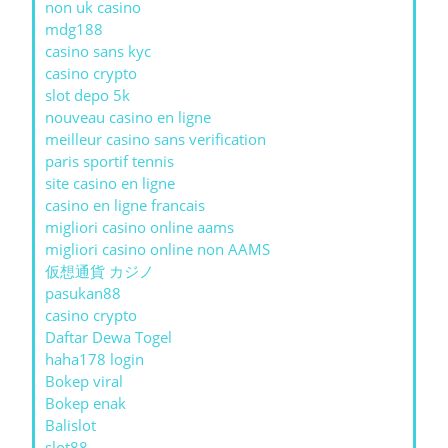
non uk casino
mdg188
casino sans kyc
casino crypto
slot depo 5k
nouveau casino en ligne
meilleur casino sans verification
paris sportif tennis
site casino en ligne
casino en ligne francais
migliori casino online aams
migliori casino online non AAMS
仮想通貨 カジノ
pasukan88
casino crypto
Daftar Dewa Togel
haha178 login
Bokep viral
Bokep enak
Balislot
slot88