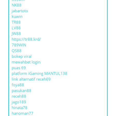
NK88
jabartoto
kuwin
TR88
LV88
JW88
https://tr88.krd/
789WIN
QS88
bokep viral
mewahbet login
puas 69
platform iGaming MANTUL138
link alternatif receh69
foya88
pasukan88
receh88
jago189
hinata78
hanoman77