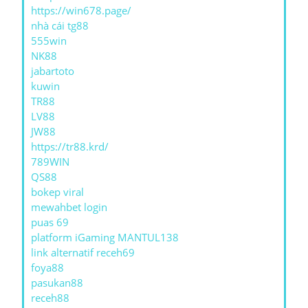
https://win678.page/
nhà cái tg88
555win
NK88
jabartoto
kuwin
TR88
LV88
JW88
https://tr88.krd/
789WIN
QS88
bokep viral
mewahbet login
puas 69
platform iGaming MANTUL138
link alternatif receh69
foya88
pasukan88
receh88