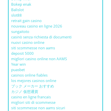
Bokep enak
Balislot
slot88
retrait gain casino
nouveau casino en ligne 2026
sungaitoto
casinò senza richiesta di documenti
nuovi casino online
siti scommesse non aams
deposit 5000
migliori casino online non AAMS
Year win
puasbet
casinos online fiables
los mejores casinos online
ブック メーカー おすすめ
カジノ 仮想通貨
casino en ligne francais
migliori siti di scommesse
siti scommesse non aams sicuri