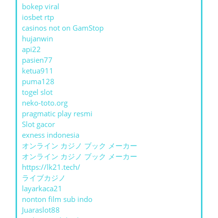
bokep viral
iosbet rtp
casinos not on GamStop
hujanwin
api22
pasien77
ketua911
puma128
togel slot
neko-toto.org
pragmatic play resmi
Slot gacor
exness indonesia
オンライン カジノ ブック メーカー
オンライン カジノ ブック メーカー
https://lk21.tech/
ライブカジノ
layarkaca21
nonton film sub indo
Juaraslot88