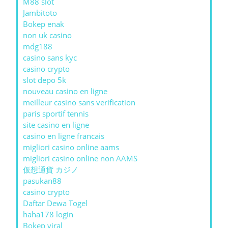
M88 slot
Jambitoto
Bokep enak
non uk casino
mdg188
casino sans kyc
casino crypto
slot depo 5k
nouveau casino en ligne
meilleur casino sans verification
paris sportif tennis
site casino en ligne
casino en ligne francais
migliori casino online aams
migliori casino online non AAMS
仮想通貨 カジノ
pasukan88
casino crypto
Daftar Dewa Togel
haha178 login
Bokep viral