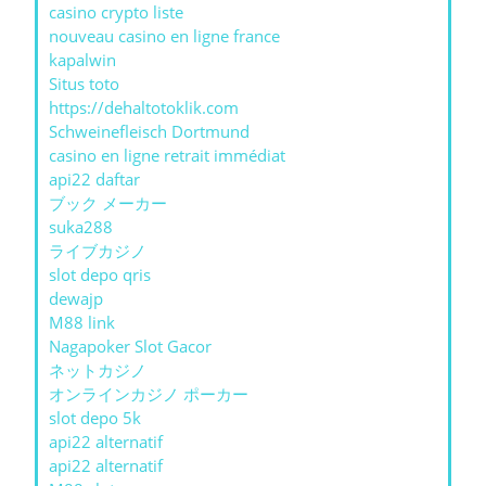
casino crypto liste
nouveau casino en ligne france
kapalwin
Situs toto
https://dehaltotoklik.com
Schweinefleisch Dortmund
casino en ligne retrait immédiat
api22 daftar
ブック メーカー
suka288
ライブカジノ
slot depo qris
dewajp
M88 link
Nagapoker Slot Gacor
ネットカジノ
オンラインカジノ ポーカー
slot depo 5k
api22 alternatif
api22 alternatif