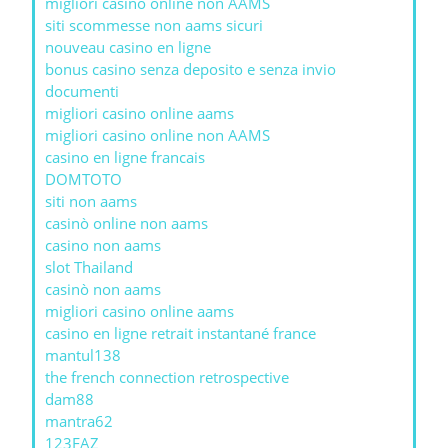
migliori casino online non AAMS
siti scommesse non aams sicuri
nouveau casino en ligne
bonus casino senza deposito e senza invio
documenti
migliori casino online aams
migliori casino online non AAMS
casino en ligne francais
DOMTOTO
siti non aams
casinò online non aams
casino non aams
slot Thailand
casinò non aams
migliori casino online aams
casino en ligne retrait instantané france
mantul138
the french connection retrospective
dam88
mantra62
123FAZ