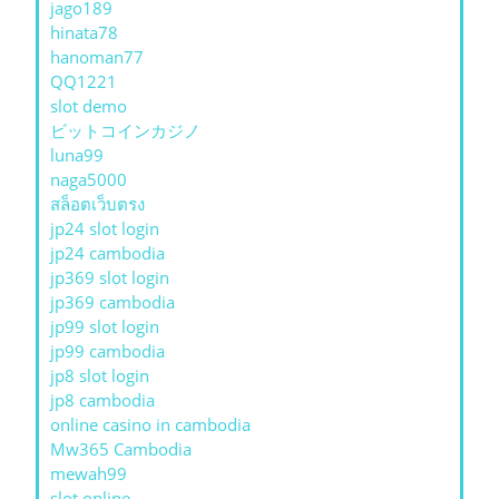
jago189
hinata78
hanoman77
QQ1221
slot demo
ビットコインカジノ
luna99
naga5000
สล็อตเว็บตรง
jp24 slot login
jp24 cambodia
jp369 slot login
jp369 cambodia
jp99 slot login
jp99 cambodia
jp8 slot login
jp8 cambodia
online casino in cambodia
Mw365 Cambodia
mewah99
slot online