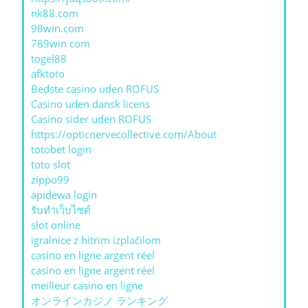
nk88.com
98win.com
789win com
togel88
afktoto
Bedste casino uden ROFUS
Casino uden dansk licens
Casino sider uden ROFUS
https://opticnervecollective.com/About
totobet login
toto slot
zippo99
apidewa login
รับทําเว็บไซต์
slot online
igralnice z hitrim izplačilom
casino en ligne argent réel
casino en ligne argent réel
meilleur casino en ligne
オンラインカジノ ランキング