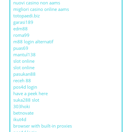
nuovi casino non aams
migliori casino online aams
totopaedi.biz
garasi189
edm88
roma99
m88 login alternatif
puas69
mantul138
slot online
slot online
pasukan88
receh 88
pos4d login
have a peek here
suka288 slot
303hoki
betnovate
ikut4d
browser with built-in proxies