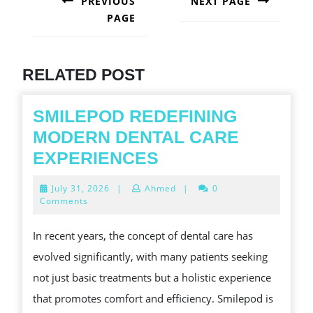
PREVIOUS
NEXT PAGE
PAGE
Next
post:
Previous
post:
RELATED POST
SMILEPOD REDEFINING
MODERN DENTAL CARE
SMILEPOD
EXPERIENCES
REDEFINING
July
July 31, 2026
|
Ahmed
|
0
MODERN
31,
Comments
2026
DENTAL
In recent years, the concept of dental care has
CARE
evolved significantly, with many patients seeking
EXPERIENCES
not just basic treatments but a holistic experience
that promotes comfort and efficiency. Smilepod is