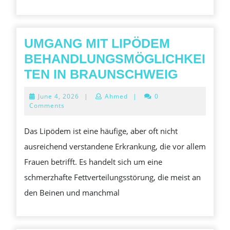
UMGANG MIT LIPÖDEM
BEHANDLUNGSMÖGLICHKEI
UMGAN
TEN IN BRAUNSCHWEIG
MIT
June
June 4, 2026
|
Ahmed
|
0
LIPÖDE
4,
Comments
2026
BEHAND
Das Lipödem ist eine häufige, aber oft nicht
IN
ausreichend verstandene Erkrankung, die vor allem
BRAUN
Frauen betrifft. Es handelt sich um eine
schmerzhafte Fettverteilungsstörung, die meist an
den Beinen und manchmal