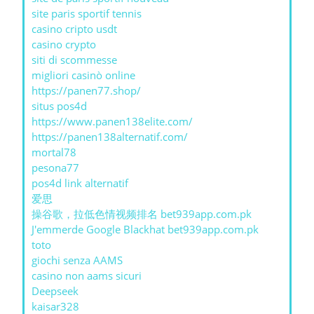
site paris sportif tennis
casino cripto usdt
casino crypto
siti di scommesse
migliori casinò online
https://panen77.shop/
situs pos4d
https://www.panen138elite.com/
https://panen138alternatif.com/
mortal78
pesona77
pos4d link alternatif
爱思
操谷歌，拉低色情视频排名 bet939app.com.pk
J'emmerde Google Blackhat bet939app.com.pk
toto
giochi senza AAMS
casino non aams sicuri
Deepseek
kaisar328