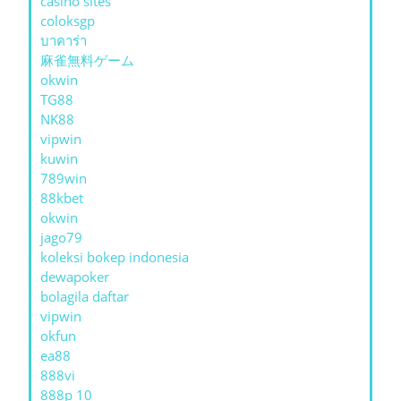
casino sites
coloksgp
บาคาร่า
麻雀無料ゲーム
okwin
TG88
NK88
vipwin
kuwin
789win
88kbet
okwin
jago79
koleksi bokep indonesia
dewapoker
bolagila daftar
vipwin
okfun
ea88
888vi
888p 10