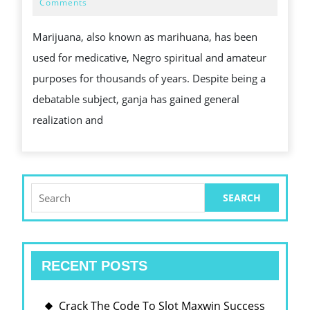
AND
24,
Comments
2024
UNPAID
Marijuana, also known as marihuana, has been
BENEFITS
used for medicative, Negro spiritual and amateur
OF
purposes for thousands of years. Despite being a
GANJA
debatable subject, ganja has gained general
realization and
Search
for:
RECENT POSTS
Crack The Code To Slot Maxwin Success