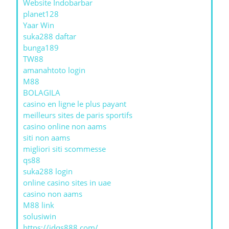
Website Indobarbar
planet128
Yaar Win
suka288 daftar
bunga189
TW88
amanahtoto login
M88
BOLAGILA
casino en ligne le plus payant
meilleurs sites de paris sportifs
casino online non aams
siti non aams
migliori siti scommesse
qs88
suka288 login
online casino sites in uae
casino non aams
M88 link
solusiwin
https://jdqs888.com/