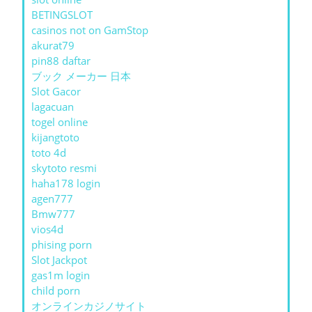
BETINGSLOT
casinos not on GamStop
akurat79
pin88 daftar
ブック メーカー 日本
Slot Gacor
lagacuan
togel online
kijangtoto
toto 4d
skytoto resmi
haha178 login
agen777
Bmw777
vios4d
phising porn
Slot Jackpot
gas1m login
child porn
オンラインカジノサイト