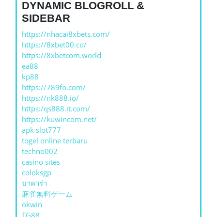
DYNAMIC BLOGROLL &
SIDEBAR
https://nhacai8xbets.com/
https://8xbet00.co/
https://8xbetcom.world
ea88
kp88
https://789fo.com/
https://nk888.io/
https:/qs888.it.com/
https://kuwincom.net/
apk slot777
togel online terbaru
techno002
casino sites
coloksgp
บาคาร่า
麻雀無料ゲーム
okwin
TG88