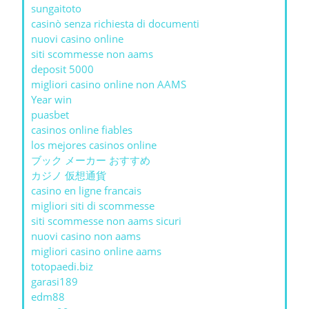
sungaitoto
casinò senza richiesta di documenti
nuovi casino online
siti scommesse non aams
deposit 5000
migliori casino online non AAMS
Year win
puasbet
casinos online fiables
los mejores casinos online
ブック メーカー おすすめ
カジノ 仮想通貨
casino en ligne francais
migliori siti di scommesse
siti scommesse non aams sicuri
nuovi casino non aams
migliori casino online aams
totopaedi.biz
garasi189
edm88