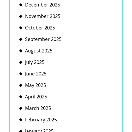
December 2025
November 2025
October 2025
September 2025
August 2025
July 2025
June 2025
May 2025
April 2025
March 2025
February 2025
January 2025