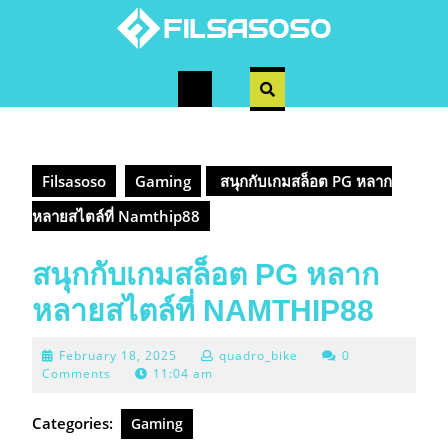
Skip
to
content
Open
Button
Filsasoso
Gaming
สนุกกับเกมสล็อต PG หลาก
หลายสไตล์ที่ Namthip88
สนุกกับเกมสล็อต PG หลาก
หลายสไตล์ที่ NAMTHIP88
February
February 18, 2025
quadro_bike
0
18,
Comments
11:04 am
2025
Categories:
Gaming