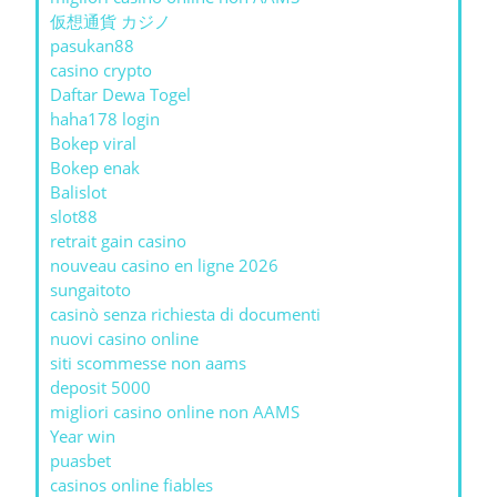
仮想通貨 カジノ
pasukan88
casino crypto
Daftar Dewa Togel
haha178 login
Bokep viral
Bokep enak
Balislot
slot88
retrait gain casino
nouveau casino en ligne 2026
sungaitoto
casinò senza richiesta di documenti
nuovi casino online
siti scommesse non aams
deposit 5000
migliori casino online non AAMS
Year win
puasbet
casinos online fiables