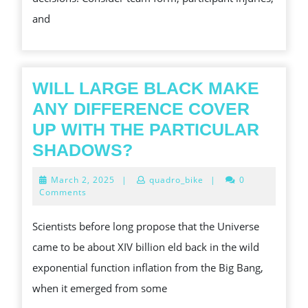
VICTORIOUS
and
BETS
WILL LARGE BLACK MAKE
ANY DIFFERENCE COVER
UP WITH THE PARTICULAR
WILL
SHADOWS?
LARGE
March
March 2, 2025
|
quadro_bike
|
0
BLACK
2,
Comments
2025
MAKE
Scientists before long propose that the Universe
ANY
came to be about XIV billion eld back in the wild
DIFFERENCE
exponential function inflation from the Big Bang,
COVER
when it emerged from some
UP