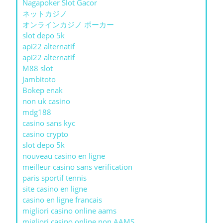
Nagapoker Slot Gacor
ネットカジノ
オンラインカジノ ポーカー
slot depo 5k
api22 alternatif
api22 alternatif
M88 slot
Jambitoto
Bokep enak
non uk casino
mdg188
casino sans kyc
casino crypto
slot depo 5k
nouveau casino en ligne
meilleur casino sans verification
paris sportif tennis
site casino en ligne
casino en ligne francais
migliori casino online aams
migliori casino online non AAMS