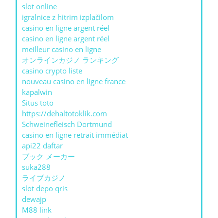
slot online
igralnice z hitrim izplačilom
casino en ligne argent réel
casino en ligne argent réel
meilleur casino en ligne
オンラインカジノ ランキング
casino crypto liste
nouveau casino en ligne france
kapalwin
Situs toto
https://dehaltotoklik.com
Schweinefleisch Dortmund
casino en ligne retrait immédiat
api22 daftar
ブック メーカー
suka288
ライブカジノ
slot depo qris
dewajp
M88 link