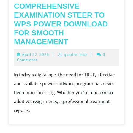
COMPREHENSIVE
EXAMINATION STEER TO
WPS POWER DOWNLOAD
FOR SMOOTH
EASY
MANAGEMENT
PRODUCTIVENES
April
April 22, 2026
|
quadro_bike
|
0
AT
22,
Comments
2026
YOUR
In today s digital age, the need for TRUE, effective,
FINGERTIPS:
and available power software program has never
A
been more pressing. Whether you’re a bookman
COMPREHENSIV
additive assignments, a professional treatment
EXAMINATION
reports,
STEER
TO
WPS