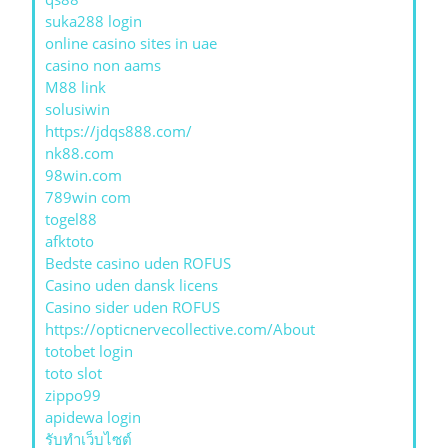
suka288 login
online casino sites in uae
casino non aams
M88 link
solusiwin
https://jdqs888.com/
nk88.com
98win.com
789win com
togel88
afktoto
Bedste casino uden ROFUS
Casino uden dansk licens
Casino sider uden ROFUS
https://opticnervecollective.com/About
totobet login
toto slot
zippo99
apidewa login
รับทําเว็บไซต์