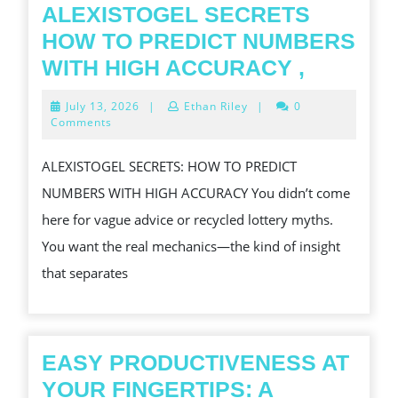
ALEXISTOGEL SECRETS
HOW TO PREDICT NUMBERS
ALEXIS
WITH HIGH ACCURACY ,
SECRET
July
July 13, 2026
|
Ethan Riley
|
0
HOW
13,
Comments
2026
TO
ALEXISTOGEL SECRETS: HOW TO PREDICT
PREDIC
NUMBERS WITH HIGH ACCURACY You didn’t come
NUMBE
here for vague advice or recycled lottery myths.
WITH
You want the real mechanics—the kind of insight
HIGH
that separates
ACCUR
,
EASY PRODUCTIVENESS AT
YOUR FINGERTIPS: A