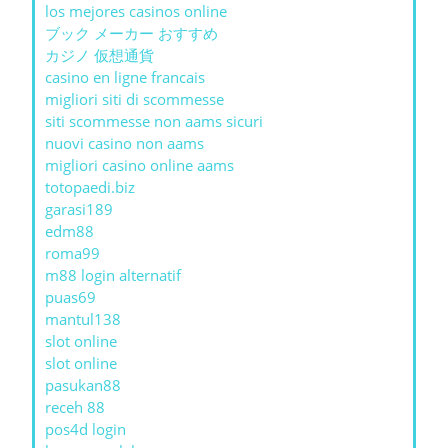
los mejores casinos online
ブック メーカー おすすめ
カジノ 仮想通貨
casino en ligne francais
migliori siti di scommesse
siti scommesse non aams sicuri
nuovi casino non aams
migliori casino online aams
totopaedi.biz
garasi189
edm88
roma99
m88 login alternatif
puas69
mantul138
slot online
slot online
pasukan88
receh 88
pos4d login