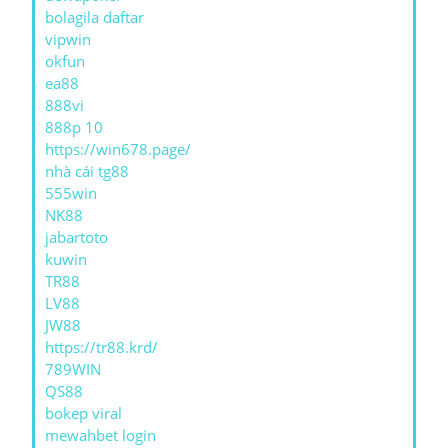
bolagila daftar
vipwin
okfun
ea88
888vi
888p 10
https://win678.page/
nhà cái tg88
555win
NK88
jabartoto
kuwin
TR88
LV88
JW88
https://tr88.krd/
789WIN
QS88
bokep viral
mewahbet login