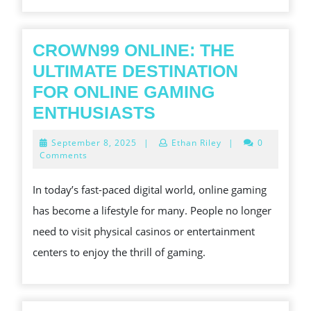
WITH
THE
PARTICULAR
CROWN99 ONLINE: THE
SHADOWS?
ULTIMATE DESTINATION
FOR ONLINE GAMING
CROWN99
ENTHUSIASTS
ONLINE:
September
September 8, 2025
|
Ethan Riley
|
0
THE
8,
Comments
2025
ULTIMATE
In today’s fast-paced digital world, online gaming
DESTINATION
has become a lifestyle for many. People no longer
FOR
need to visit physical casinos or entertainment
ONLINE
centers to enjoy the thrill of gaming.
GAMING
ENTHUSIASTS