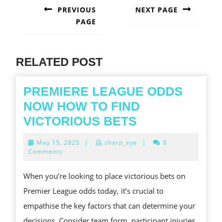
NAVIGATION
PREVIOUS
NEXT PAGE
PAGE
Next
post:
Previous
post:
RELATED POST
PREMIERE LEAGUE ODDS
NOW HOW TO FIND
PREMIERE
VICTORIOUS BETS
LEAGUE
May
May 15, 2025
|
sharp_eye
|
0
ODDS
15,
Comments
2025
NOW
When you’re looking to place victorious bets on
HOW
Premier League odds today, it’s crucial to
TO
empathise the key factors that can determine your
FIND
decisions. Consider team form, participant injuries,