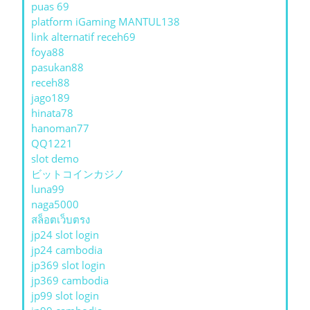
puas 69
platform iGaming MANTUL138
link alternatif receh69
foya88
pasukan88
receh88
jago189
hinata78
hanoman77
QQ1221
slot demo
ビットコインカジノ
luna99
naga5000
สล็อตเว็บตรง
jp24 slot login
jp24 cambodia
jp369 slot login
jp369 cambodia
jp99 slot login