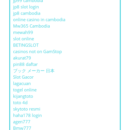
jp99 cambodia
jp8 slot login
jp8 cambodia
online casino in cambodia
Mw365 Cambodia
mewah99
slot online
BETINGSLOT
casinos not on GamStop
akurat79
pin88 daftar
ブック メーカー 日本
Slot Gacor
lagacuan
togel online
kijangtoto
toto 4d
skytoto resmi
haha178 login
agen777
Bmw777