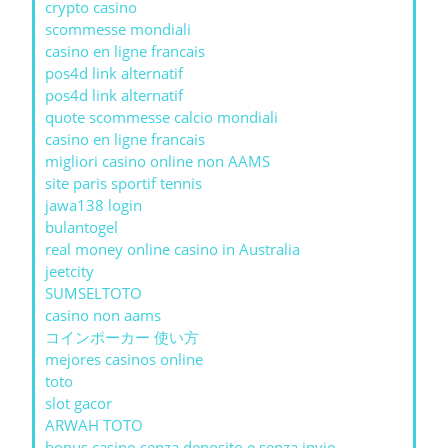
crypto casino
scommesse mondiali
casino en ligne francais
pos4d link alternatif
pos4d link alternatif
quote scommesse calcio mondiali
casino en ligne francais
migliori casino online non AAMS
site paris sportif tennis
jawa138 login
bulantogel
real money online casino in Australia
jeetcity
SUMSELTOTO
casino non aams
コインポーカー 使い方
mejores casinos online
toto
slot gacor
ARWAH TOTO
bonus casino senza deposito e senza invio