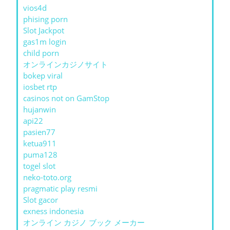
vios4d
phising porn
Slot Jackpot
gas1m login
child porn
オンラインカジノサイト
bokep viral
iosbet rtp
casinos not on GamStop
hujanwin
api22
pasien77
ketua911
puma128
togel slot
neko-toto.org
pragmatic play resmi
Slot gacor
exness indonesia
オンライン カジノ ブック メーカー