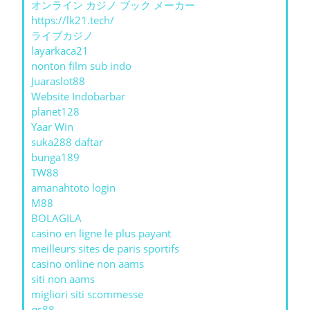
オンライン カジノ ブック メーカー
https://lk21.tech/
ライブカジノ
layarkaca21
nonton film sub indo
Juaraslot88
Website Indobarbar
planet128
Yaar Win
suka288 daftar
bunga189
TW88
amanahtoto login
M88
BOLAGILA
casino en ligne le plus payant
meilleurs sites de paris sportifs
casino online non aams
siti non aams
migliori siti scommesse
qs88