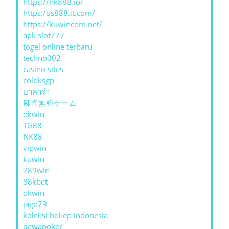
https://nk888.io/
https:/qs888.it.com/
https://kuwincom.net/
apk slot777
togel online terbaru
techno002
casino sites
coloksgp
บาคาร่า
麻雀無料ゲーム
okwin
TG88
NK88
vipwin
kuwin
789win
88kbet
okwin
jago79
koleksi bokep indonesia
dewapoker