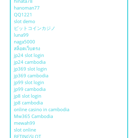
hinata78
hanoman77
QQ1221
slot demo
ビットコインカジノ
luna99
naga5000
สล็อตเว็บตรง
jp24 slot login
jp24 cambodia
jp369 slot login
jp369 cambodia
jp99 slot login
jp99 cambodia
jp8 slot login
jp8 cambodia
online casino in cambodia
Mw365 Cambodia
mewah99
slot online
BETINGSLOT