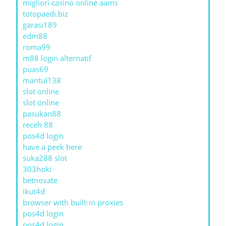
migliori casino online aams
totopaedi.biz
garasi189
edm88
roma99
m88 login alternatif
puas69
mantul138
slot online
slot online
pasukan88
receh 88
pos4d login
have a peek here
suka288 slot
303hoki
betnovate
ikut4d
browser with built-in proxies
pos4d login
pos4d login