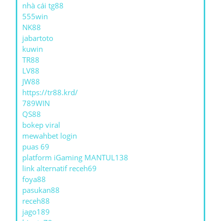
nhà cái tg88
555win
NK88
jabartoto
kuwin
TR88
LV88
JW88
https://tr88.krd/
789WIN
QS88
bokep viral
mewahbet login
puas 69
platform iGaming MANTUL138
link alternatif receh69
foya88
pasukan88
receh88
jago189