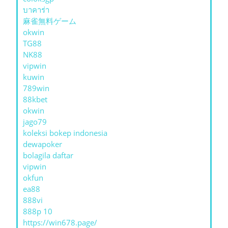
บาคาร่า
麻雀無料ゲーム
okwin
TG88
NK88
vipwin
kuwin
789win
88kbet
okwin
jago79
koleksi bokep indonesia
dewapoker
bolagila daftar
vipwin
okfun
ea88
888vi
888p 10
https://win678.page/