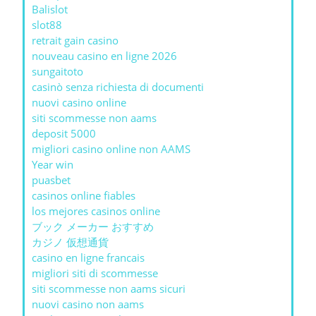
Balislot
slot88
retrait gain casino
nouveau casino en ligne 2026
sungaitoto
casinò senza richiesta di documenti
nuovi casino online
siti scommesse non aams
deposit 5000
migliori casino online non AAMS
Year win
puasbet
casinos online fiables
los mejores casinos online
ブック メーカー おすすめ
カジノ 仮想通貨
casino en ligne francais
migliori siti di scommesse
siti scommesse non aams sicuri
nuovi casino non aams