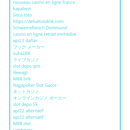
nouveau casino en ligne france
kapalwin
Situs toto
https://dehaltotoklik.com
Schweinefleisch Dortmund
casino en ligne retrait immédiat
api22 daftar
ブック メーカー
suka288
ライブカジノ
slot depo qris
dewajp
M88 link
Nagapoker Slot Gacor
ネットカジノ
オンラインカジノ ポーカー
slot depo 5k
api22 alternatif
api22 alternatif
M88 slot
Jambitoto