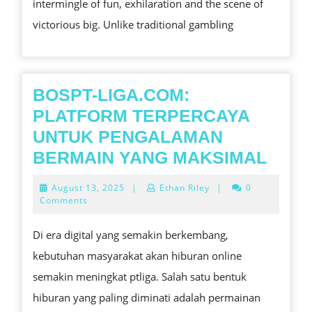
intermingle of fun, exhilaration and the scene of
SLOT
victorious big. Unlike traditional gambling
GAMES
BOSPT-LIGA.COM:
PLATFORM TERPERCAYA
UNTUK PENGALAMAN
BOSP
BERMAIN YANG MAKSIMAL
LIGA
August
August 13, 2025
|
Ethan Riley
|
0
PLA
13,
Comments
2025
TER
Di era digital yang semakin berkembang,
UNT
kebutuhan masyarakat akan hiburan online
PEN
semakin meningkat ptliga. Salah satu bentuk
BER
hiburan yang paling diminati adalah permainan
YAN