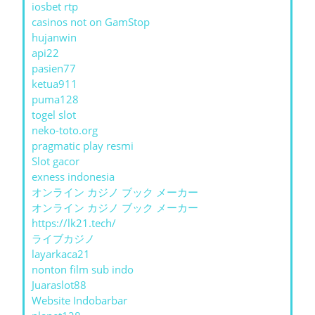
iosbet rtp
casinos not on GamStop
hujanwin
api22
pasien77
ketua911
puma128
togel slot
neko-toto.org
pragmatic play resmi
Slot gacor
exness indonesia
オンライン カジノ ブック メーカー
オンライン カジノ ブック メーカー
https://lk21.tech/
ライブカジノ
layarkaca21
nonton film sub indo
Juaraslot88
Website Indobarbar