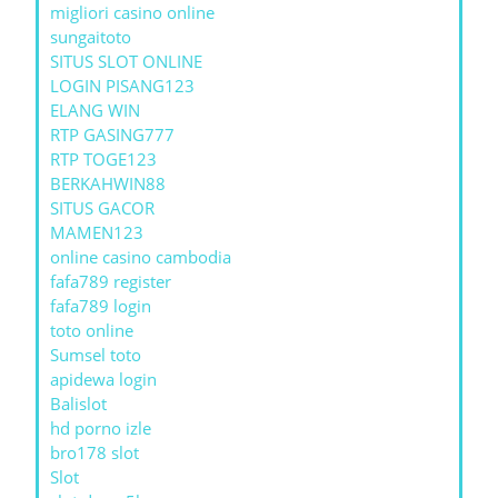
migliori casino online
sungaitoto
SITUS SLOT ONLINE
LOGIN PISANG123
ELANG WIN
RTP GASING777
RTP TOGE123
BERKAHWIN88
SITUS GACOR
MAMEN123
online casino cambodia
fafa789 register
fafa789 login
toto online
Sumsel toto
apidewa login
Balislot
hd porno izle
bro178 slot
Slot