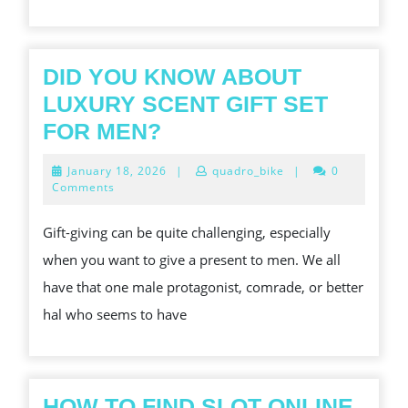
DID YOU KNOW ABOUT
LUXURY SCENT GIFT SET
DID
FOR MEN?
YOU
January
January 18, 2026
|
quadro_bike
|
0
KNOW
18,
Comments
2026
ABOUT
Gift-giving can be quite challenging, especially
LUXURY
when you want to give a present to men. We all
SCENT
have that one male protagonist, comrade, or better
GIFT
hal who seems to have
SET
FOR
MEN?
HOW TO FIND SLOT ONLINE