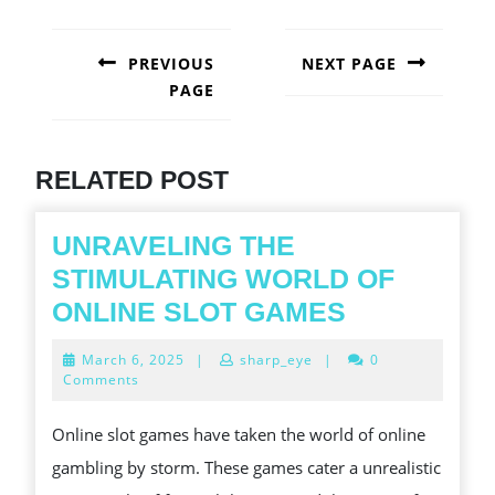
POST
NAVIGATION
PREVIOUS
NEXT PAGE
PAGE
Next
post:
Previous
post:
RELATED POST
UNRAVELING THE
STIMULATING WORLD OF
UNRAVELI
ONLINE SLOT GAMES
THE
March
March 6, 2025
|
sharp_eye
|
0
STIMULAT
6,
Comments
2025
WORLD
Online slot games have taken the world of online
OF
gambling by storm. These games cater a unrealistic
ONLINE