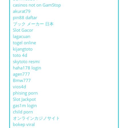
casinos not on GamStop
akurat79
pin88 daftar
ブック メーカー 日本
Slot Gacor
lagacuan
togel online
kijangtoto
toto 4d
skytoto resmi
haha178 login
agen777
Bmw777
vios4d
phising porn
Slot Jackpot
gas1m login
child porn
オンラインカジノサイト
bokep viral