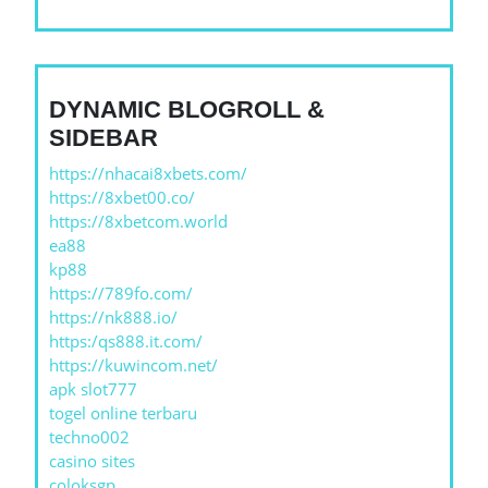
DYNAMIC BLOGROLL &
SIDEBAR
https://nhacai8xbets.com/
https://8xbet00.co/
https://8xbetcom.world
ea88
kp88
https://789fo.com/
https://nk888.io/
https:/qs888.it.com/
https://kuwincom.net/
apk slot777
togel online terbaru
techno002
casino sites
coloksgp