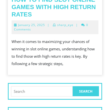
GAMES WITH HIGH RETURN
HOW
RATES
TO
January
January 25, 2025
|
sharp_eye
|
0
FIND
25,
Comments
2025
SLOT
When it comes to maximizing your chances of
ONLINE
winning in slot online games, understanding how
GAMES
to find those with high return rates is key. By
WITH
following a few strategic steps,
HIGH
RETURN
RATES
Search
for: