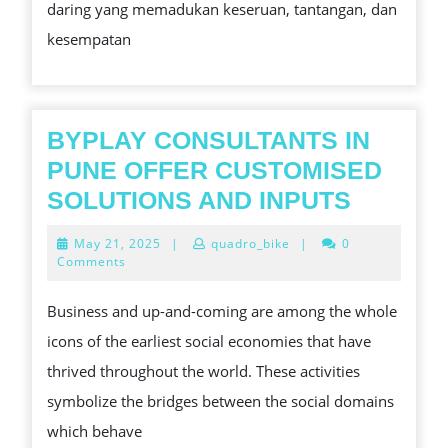
daring yang memadukan keseruan, tantangan, dan
MAK
kesempatan
BYPLAY CONSULTANTS IN
PUNE OFFER CUSTOMISED
BYPLA
SOLUTIONS AND INPUTS
CONSU
May
May 21, 2025
|
quadro_bike
|
0
IN
21,
Comments
2025
PUNE
Business and up-and-coming are among the whole
OFFER
icons of the earliest social economies that have
CUSTO
thrived throughout the world. These activities
SOLUTI
symbolize the bridges between the social domains
AND
which behave
INPUTS