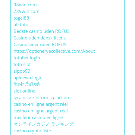
98win.com
789win com
togel88
afktoto
Bedste casino uden ROFUS
Casino uden dansk licens
Casino sider uden ROFUS
https://opticnervecollective.com/About
totobet login
toto slot
zippo99
apidewa login
รับทําเว็บไซต์
slot online
igralnice z hitrim izplačilom
casino en ligne argent réel
casino en ligne argent réel
meilleur casino en ligne
オンラインカジノ ランキング
casino crypto liste