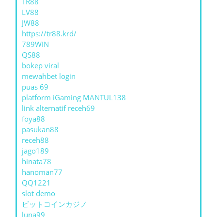
TR88
LV88
JW88
https://tr88.krd/
789WIN
QS88
bokep viral
mewahbet login
puas 69
platform iGaming MANTUL138
link alternatif receh69
foya88
pasukan88
receh88
jago189
hinata78
hanoman77
QQ1221
slot demo
ビットコインカジノ
luna99