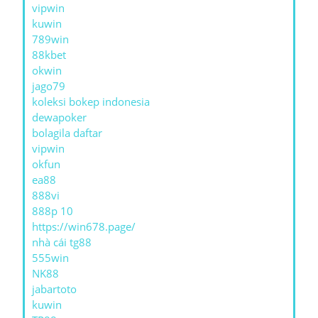
vipwin
kuwin
789win
88kbet
okwin
jago79
koleksi bokep indonesia
dewapoker
bolagila daftar
vipwin
okfun
ea88
888vi
888p 10
https://win678.page/
nhà cái tg88
555win
NK88
jabartoto
kuwin