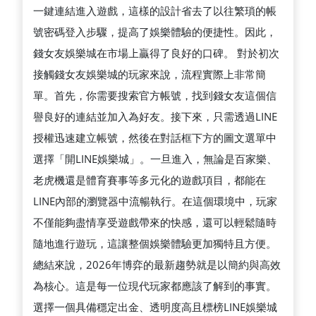
一鍵連結進入遊戲，這樣的設計省去了以往繁瑣的帳
號密碼登入步驟，提高了娛樂體驗的便捷性。因此，
錢女友娛樂城在市場上贏得了良好的口碑。 對於初次
接觸錢女友娛樂城的玩家來說，流程實際上非常簡
單。首先，你需要搜索官方帳號，找到錢女友這個信
譽良好的連結並加入為好友。接下來，只需透過LINE
授權迅速建立帳號，然後在對話框下方的圖文選單中
選擇「開LINE娛樂城」。一旦進入，無論是百家樂、
老虎機還是體育賽事等多元化的遊戲項目，都能在
LINE內部的瀏覽器中流暢執行。在這個環境中，玩家
不僅能夠盡情享受遊戲帶來的快感，還可以輕鬆隨時
隨地進行遊玩，這讓整個娛樂體驗更加獨特且方便。
總結來說，2026年博弈的最新趨勢就是以簡約與高效
為核心。這是每一位現代玩家都應該了解到的事實。
選擇一個具備穩定出金、透明度高且標榜LINE娛樂城