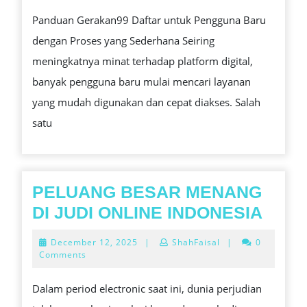
UNTUK
Panduan Gerakan99 Daftar untuk Pengguna Baru
PENGGUNA
dengan Proses yang Sederhana Seiring
BARU
meningkatnya minat terhadap platform digital,
DENGAN
banyak pengguna baru mulai mencari layanan
PROSES
yang mudah digunakan dan cepat diakses. Salah
YANG
satu
SEDERHANA
PELUANG BESAR MENANG
PEL
DI JUDI ONLINE INDONESIA
BES
December
December 12, 2025
|
ShahFaisal
|
0
MEN
12,
Comments
2025
DI
Dalam period electronic saat ini, dunia perjudian
JUDI