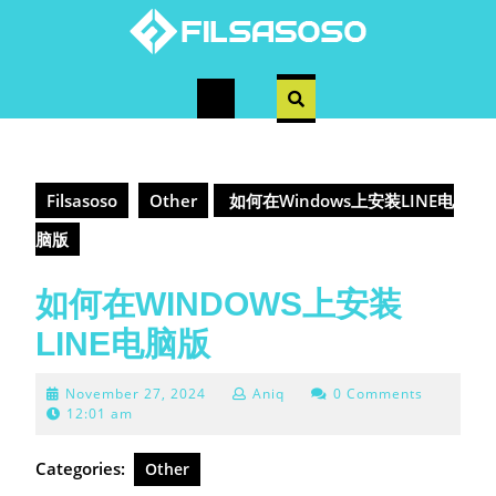
Skip
to
content
Open
Button
Filsasoso
Other
如何在Windows上安装LINE电
脑版
如何在WINDOWS上安装
LINE电脑版
November
November 27, 2024
Aniq
0 Comments
27,
12:01 am
2024
Categories:
Other