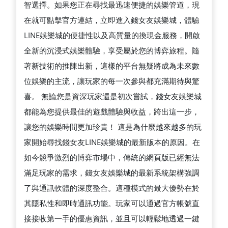
智選擇。如果您正在尋找最迅速便捷的娛樂管道，現
在就可點擊官方連結，立即進入錢女友娛樂城，體驗
LINE娛樂城的便捷性以及高質量的換現金服務，開啟
全新的沉浸式娛樂體驗，享受屬於您的博弈旅程。隨
著新技術的推陳出新，這樣的平台無疑將成為未來數
位娛樂的主流，讓玩家的每一次參與都充滿期待與驚
喜。 無論您是資深玩家還是初次嘗試，錢女友娛樂城
都能為您提供最佳的遊戲體驗與收益，跨出這一步，
讓您的娛樂時間更加珍貴！ 這是為什麼越來越多的玩
家開始尋找錢女友LINE娛樂城的最新版本的原因。在
如今競爭激烈的博弈市場中，傳統的網頁版已經無法
滿足玩家的需求，錢女友娛樂城的最新系統架構強調
了與通訊軟體的深度整合。這種模式的最大優勢在於
其隱私性和即時通訊功能。玩家可以通過官方帳號直
接接收第一手的優惠資訊，並且可以輕鬆地透過一鍵