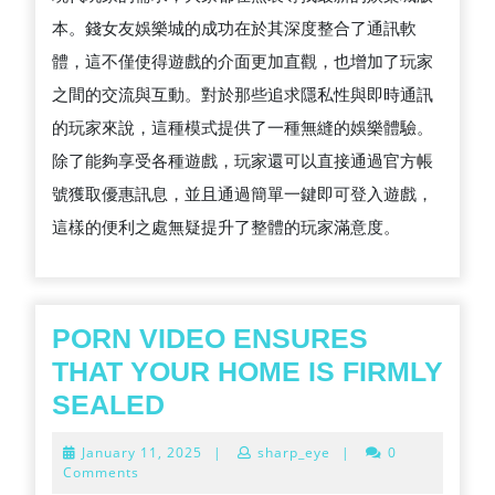
本。錢女友娛樂城的成功在於其深度整合了通訊軟
體，這不僅使得遊戲的介面更加直觀，也增加了玩家
之間的交流與互動。對於那些追求隱私性與即時通訊
的玩家來說，這種模式提供了一種無縫的娛樂體驗。
除了能夠享受各種遊戲，玩家還可以直接通過官方帳
號獲取優惠訊息，並且通過簡單一鍵即可登入遊戲，
這樣的便利之處無疑提升了整體的玩家滿意度。
PORN VIDEO ENSURES
THAT YOUR HOME IS FIRMLY
PORN
SEALED
VIDEO
January
January 11, 2025
|
sharp_eye
|
0
ENSURES
11,
Comments
2025