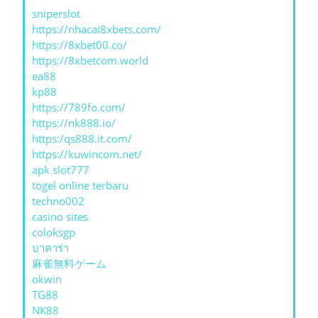
sniperslot
https://nhacai8xbets.com/
https://8xbet00.co/
https://8xbetcom.world
ea88
kp88
https://789fo.com/
https://nk888.io/
https:/qs888.it.com/
https://kuwincom.net/
apk slot777
togel online terbaru
techno002
casino sites
coloksgp
บาคาร่า
麻雀無料ゲーム
okwin
TG88
NK88