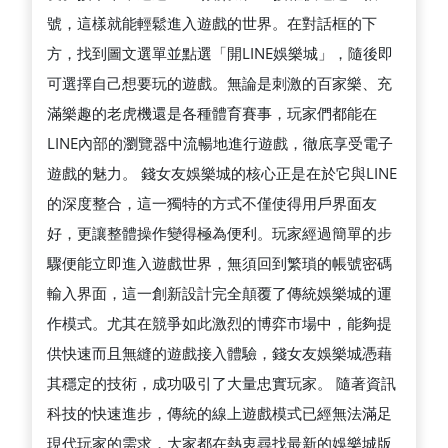
號，這樣就能輕鬆進入遊戲的世界。在對話框的下
方，找到圖文選單並點選「開LINE娛樂城」，隨後即
可選擇自己想要玩的遊戲。無論是刺激的百家樂、充
滿樂趣的老虎機還是各種體育賽事，玩家們都能在
LINE內部的瀏覽器中流暢地進行遊戲，徹底享受電子
遊戲的魅力。 錢女友娛樂城的核心正是在於它與LINE
的深度整合，這一獨特的方式不僅使得用戶界面友
好，更讓整體操作變得極為便利。玩家經過簡單的步
驟便能立即進入遊戲世界，無須回到繁瑣的帳號密碼
輸入界面，這一創新設計完全顛覆了傳統娛樂城的運
作模式。尤其在競爭如此激烈的博弈市場中，能夠提
供快速而且無縫的遊戲接入體驗，錢女友娛樂城憑藉
其穩定的技術，成功吸引了大量忠實玩家。 隨著資訊
科技的快速進步，傳統的線上遊戲模式已經無法滿足
現代玩家的需求，大家都在熱衷尋找最新的娛樂城版