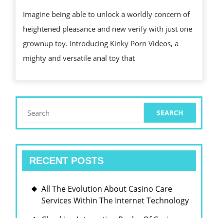
THAT
Imagine being able to unlock a worldly concern of
YOUR
heightened pleasance and new verify with just one
HOME
grownup toy. Introducing Kinky Porn Videos, a
IS
mighty and versatile anal toy that
FIRMLY
SEALED
Search
for:
RECENT POSTS
All The Evolution About Casino Care
Services Within The Internet Technology