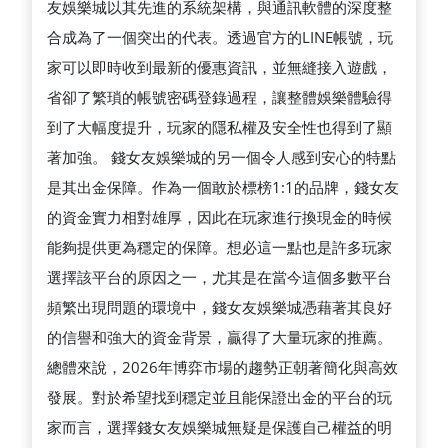
友娛樂城以其先進的系統架構，與通訊軟體的深度整
城
合成為了一個突出的代表。透過官方的LINE帳號，玩
的
家可以即時收到最新的優惠資訊，並無縫接入遊戲，
快
省卻了繁瑣的帳號密碼登錄過程，讓整體娛樂體驗得
速
到了大幅度提升，玩家的隱私權及安全性也得到了顯
進
著加強。 錢女友娛樂城的另一個令人感到安心的特點
入
是其出金保障。作為一個敢於標榜1:1的品牌，錢女友
方
的資金實力相對雄厚，因此在玩家進行換現金的時候
式
能夠提供更為穩定的保障。想必這一點也是許多玩家
選擇該平台的原因之一，尤其是在當今這個多數平台
頻繁出現問題的環境中，錢女友娛樂城憑藉著其良好
的信譽和強大的資金背景，贏得了大量玩家的推薦。
總體來說，2026年博弈市場的趨勢正朝著簡化與高效
發展。對於希望找到穩定並且能保證出金的平台的玩
家而言，選擇錢女友娛樂城無疑是保護自己權益的明