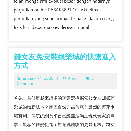
telah mengalami evolusi besar dengan hadirnya
ONLI
perjudian online PASAR88 SLOT. Aktivitas
INDO
perjudian yang sebelumnya terbatas dalam ruang
fisik kini dapat diakses dengan mudah
錢女友免安裝娛樂城的快速進入
錢
方式
女
January
January 14, 2026
|
Alex
|
0
友
14,
Comments
2026
免
首先，為什麼越來越多的玩家選擇探索錢女友LINE娛
安
樂城的最新版本？原因自然與當前競爭激烈的博弈市
裝
場有關。傳統的網頁平台已經無法滿足現代玩家的需
娛
求，觀念的轉變促進了對遊戲體驗的更高追求。錢女
樂