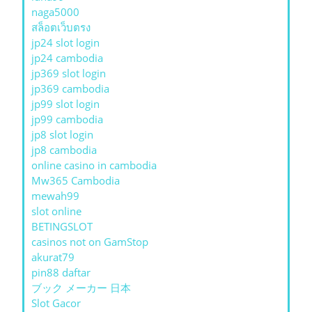
naga5000
สล็อตเว็บตรง
jp24 slot login
jp24 cambodia
jp369 slot login
jp369 cambodia
jp99 slot login
jp99 cambodia
jp8 slot login
jp8 cambodia
online casino in cambodia
Mw365 Cambodia
mewah99
slot online
BETINGSLOT
casinos not on GamStop
akurat79
pin88 daftar
ブック メーカー 日本
Slot Gacor