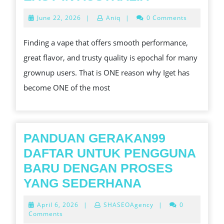
WHOLESAL
June
June 22, 2026
|
Aniq
|
0 Comments
AND
22,
2026
RETAIL
Finding a vape that offers smooth performance,
PURCHASI
great flavor, and trusty quality is epochal for many
MADE
grownup users. That is ONE reason why Iget has
EASY
become ONE of the most
IN
AUSTRALIA
PANDUAN GERAKAN99
DAFTAR UNTUK PENGGUNA
BARU DENGAN PROSES
PANDUAN
YANG SEDERHANA
GERAKAN99
April
April 6, 2026
|
SHASEOAgency
|
0
DAFTAR
6,
Comments
2026