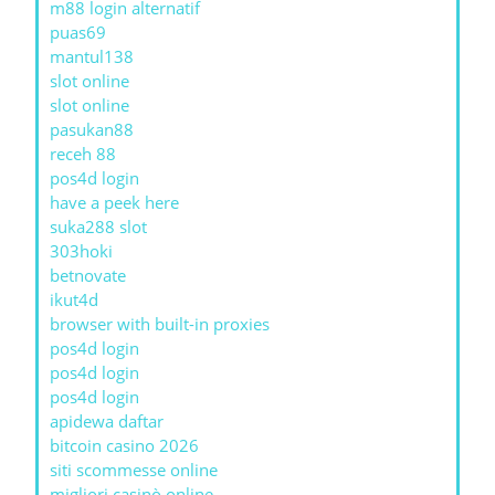
m88 login alternatif
puas69
mantul138
slot online
slot online
pasukan88
receh 88
pos4d login
have a peek here
suka288 slot
303hoki
betnovate
ikut4d
browser with built-in proxies
pos4d login
pos4d login
pos4d login
apidewa daftar
bitcoin casino 2026
siti scommesse online
migliori casinò online