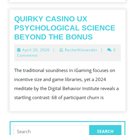
QUIRKY CASINO UX
PSYCHOLOGICAL SCIENCE
QUIRKY
BEYOND THE BONUS
CASINO
April
April 20, 2026
|
RachelAlexander
|
0
UX
20,
Comments
2026
PSYCHOLO
The traditional soundness in iGaming focuses on
SCIENCE
incentive size and game libraries, yet a 2024
BEYOND
meditate by the Digital Behavior Institute reveals a
THE
startling contrast: 68 of participant churn is
BONUS
Search
for: