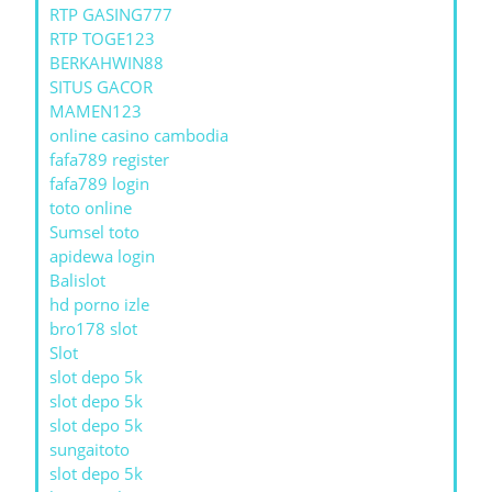
RTP GASING777
RTP TOGE123
BERKAHWIN88
SITUS GACOR
MAMEN123
online casino cambodia
fafa789 register
fafa789 login
toto online
Sumsel toto
apidewa login
Balislot
hd porno izle
bro178 slot
Slot
slot depo 5k
slot depo 5k
slot depo 5k
sungaitoto
slot depo 5k