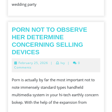
wedding party
LENSMAN
FACES
PORN NOT TO OBSERVE
HER DETERMINE
CONCERNING SELLING
PORN
DEVICES
NOT
February
February 25, 2026
|
Ivy
|
0
TO
25,
Comments
2026
OBSERVE
Porn is actually by far the most important not to
HER
note immensely standard types handheld
DETERMINE
multimedia system in your hi-tech earthly concern
CONCERNING
bokep. With the help of the expansion from
SELLING
DEVICES