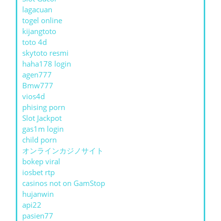
lagacuan
togel online
kijangtoto
toto 4d
skytoto resmi
haha178 login
agen777
Bmw777
vios4d
phising porn
Slot Jackpot
gas1m login
child porn
オンラインカジノサイト
bokep viral
iosbet rtp
casinos not on GamStop
hujanwin
api22
pasien77