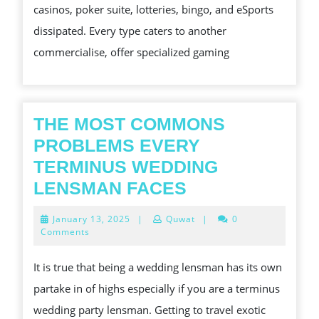
casinos, poker suite, lotteries, bingo, and eSports
THE
dissipated. Every type caters to another
WEB
commercialise, offer specialized gaming
LARK
HAS
BETTER
CHANCES?
THE MOST COMMONS
PROBLEMS EVERY
TERMINUS WEDDING
THE
LENSMAN FACES
MOST
January
January 13, 2025
|
Quwat
|
0
COMMONS
13,
Comments
2025
PROBLEMS
It is true that being a wedding lensman has its own
EVERY
partake in of highs especially if you are a terminus
TERMINUS
wedding party lensman. Getting to travel exotic
WEDDING