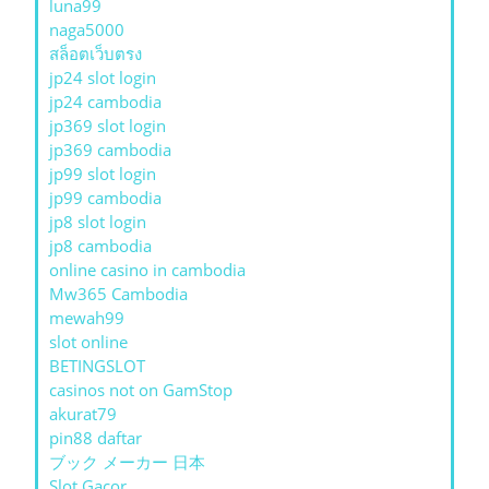
luna99
naga5000
สล็อตเว็บตรง
jp24 slot login
jp24 cambodia
jp369 slot login
jp369 cambodia
jp99 slot login
jp99 cambodia
jp8 slot login
jp8 cambodia
online casino in cambodia
Mw365 Cambodia
mewah99
slot online
BETINGSLOT
casinos not on GamStop
akurat79
pin88 daftar
ブック メーカー 日本
Slot Gacor