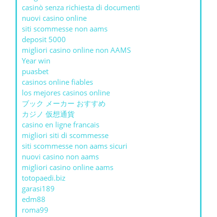
casinò senza richiesta di documenti
nuovi casino online
siti scommesse non aams
deposit 5000
migliori casino online non AAMS
Year win
puasbet
casinos online fiables
los mejores casinos online
ブック メーカー おすすめ
カジノ 仮想通貨
casino en ligne francais
migliori siti di scommesse
siti scommesse non aams sicuri
nuovi casino non aams
migliori casino online aams
totopaedi.biz
garasi189
edm88
roma99