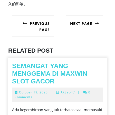
久的影响。
POST
NAVIGATION
PREVIOUS
NEXT PAGE
PAGE
Next
post:
Previous
post:
RELATED POST
SEMANGAT YANG
MENGGEMA DI MAXWIN
SEMANGAT
SLOT GACOR
YANG
October
October 19, 2025
|
AkSeo47
|
0
MENGGEMA
19,
Comments
2025
DI
Ada kegembiraan yang tak terbatas saat memasuki
MAXWIN