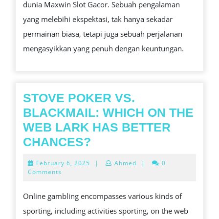
dunia Maxwin Slot Gacor. Sebuah pengalaman
SLOT
yang melebihi ekspektasi, tak hanya sekadar
GACOR
permainan biasa, tetapi juga sebuah perjalanan
mengasyikkan yang penuh dengan keuntungan.
STOVE POKER VS.
BLACKMAIL: WHICH ON THE
WEB LARK HAS BETTER
STOVE
CHANCES?
POKER
February
February 6, 2025
|
Ahmed
|
0
VS.
6,
Comments
2025
BLACKMAIL:
Online gambling encompasses various kinds of
WHICH
sporting, including activities sporting, on the web
ON