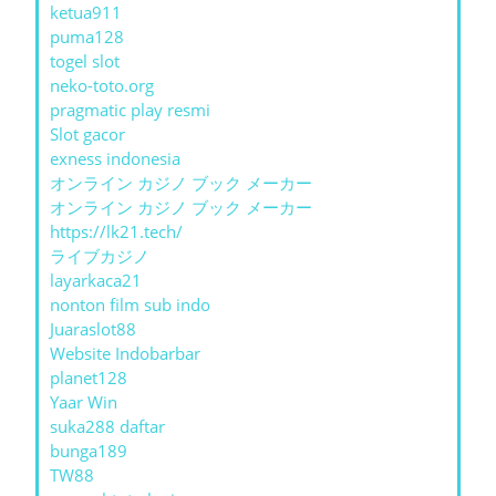
ketua911
puma128
togel slot
neko-toto.org
pragmatic play resmi
Slot gacor
exness indonesia
オンライン カジノ ブック メーカー
オンライン カジノ ブック メーカー
https://lk21.tech/
ライブカジノ
layarkaca21
nonton film sub indo
Juaraslot88
Website Indobarbar
planet128
Yaar Win
suka288 daftar
bunga189
TW88