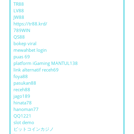
TR88
LV88
JW88
https://tr88.krd/
789WIN
QS88
bokep viral
mewahbet login
puas 69
platform iGaming MANTUL138
link alternatif receh69
foya88
pasukan88
receh88
jago189
hinata78
hanoman77
QQ1221
slot demo
ビットコインカジノ