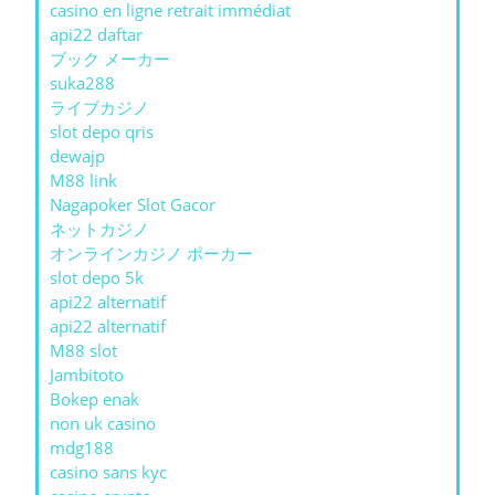
casino en ligne retrait immédiat
api22 daftar
ブック メーカー
suka288
ライブカジノ
slot depo qris
dewajp
M88 link
Nagapoker Slot Gacor
ネットカジノ
オンラインカジノ ポーカー
slot depo 5k
api22 alternatif
api22 alternatif
M88 slot
Jambitoto
Bokep enak
non uk casino
mdg188
casino sans kyc