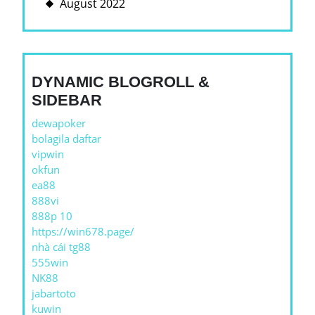
August 2022
DYNAMIC BLOGROLL &
SIDEBAR
dewapoker
bolagila daftar
vipwin
okfun
ea88
888vi
888p 10
https://win678.page/
nhà cái tg88
555win
NK88
jabartoto
kuwin