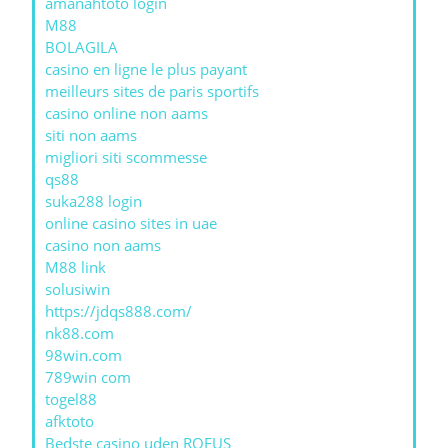
amanahtoto login
M88
BOLAGILA
casino en ligne le plus payant
meilleurs sites de paris sportifs
casino online non aams
siti non aams
migliori siti scommesse
qs88
suka288 login
online casino sites in uae
casino non aams
M88 link
solusiwin
https://jdqs888.com/
nk88.com
98win.com
789win com
togel88
afktoto
Bedste casino uden ROFUS