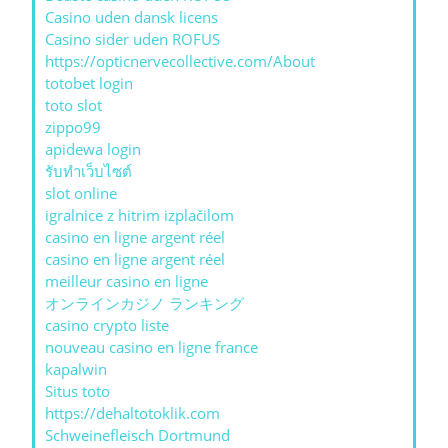
Casino uden dansk licens
Casino sider uden ROFUS
https://opticnervecollective.com/About
totobet login
toto slot
zippo99
apidewa login
รับทําเว็บไซต์
slot online
igralnice z hitrim izplačilom
casino en ligne argent réel
casino en ligne argent réel
meilleur casino en ligne
オンラインカジノ ランキング
casino crypto liste
nouveau casino en ligne france
kapalwin
Situs toto
https://dehaltotoklik.com
Schweinefleisch Dortmund