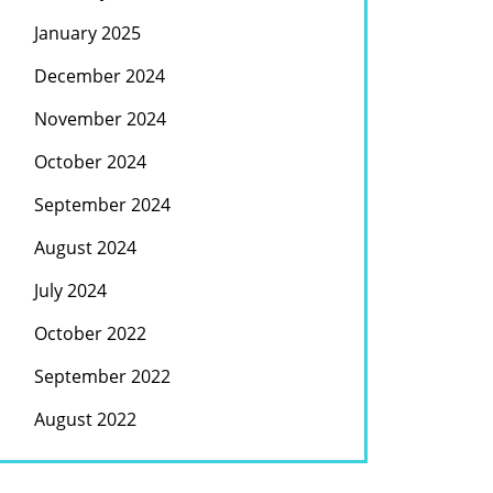
January 2025
ONS
December 2024
November 2024
October 2024
September 2024
August 2024
July 2024
October 2022
September 2022
August 2022