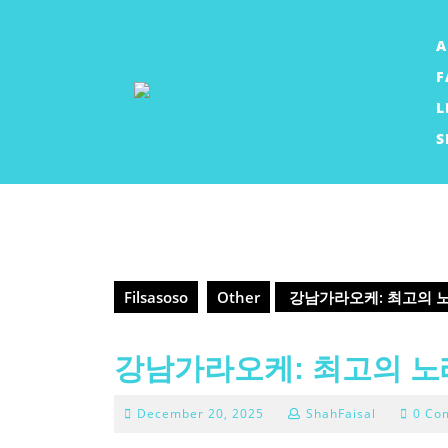
Skip
to
A
content
F
L
S
Filsasoso
Other
강남가라오케: 최고의 노
강남가라오케: 최고의 노
December
December 20, 2025
ShahFaisal
0 Co
20,