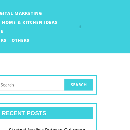
IGITAL MARKETING
HOME & KITCHEN IDEAS
TE
URS
OTHERS
earch
or:
RECENT POSTS