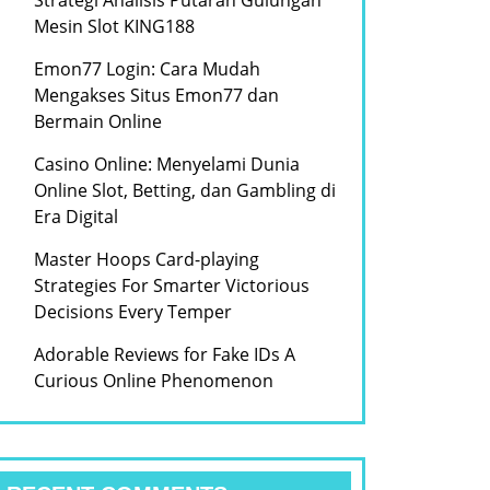
Strategi Analisis Putaran Gulungan
Mesin Slot KING188
Emon77 Login: Cara Mudah
Mengakses Situs Emon77 dan
Bermain Online
Casino Online: Menyelami Dunia
Online Slot, Betting, dan Gambling di
Era Digital
Master Hoops Card-playing
Strategies For Smarter Victorious
Decisions Every Temper
Adorable Reviews for Fake IDs A
Curious Online Phenomenon