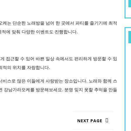
오케는 단순한 노래방을 넘어 한 곳에서 파티를 즐기기에 최적
 목적에 맞춰 다양한 이벤트도 진행합니다.
 접근할 수 있어 바쁜 일상 속에서도 편리하게 방문할 수 있
최적의 위치를 자랑합니다.
서비스로 많은 이들에게 사랑받는 장소입니다. 노래와 함께 스
면 강남가라오케를 방문해보세요. 분명 잊지 못할 추억을 만들
NEXT PAGE