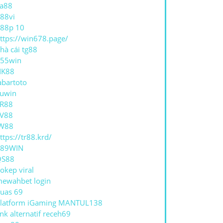
a88
88vi
88p 10
ttps://win678.page/
hà cái tg88
55win
NK88
abartoto
uwin
R88
V88
W88
ttps://tr88.krd/
789WIN
QS88
okep viral
ewahbet login
uas 69
latform iGaming MANTUL138
ink alternatif receh69