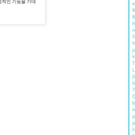
안정적인 기능을 기대
e
이
8
트
8
안
h
n
내
5
j
k
T
L
J
h
b
m
p
p
l