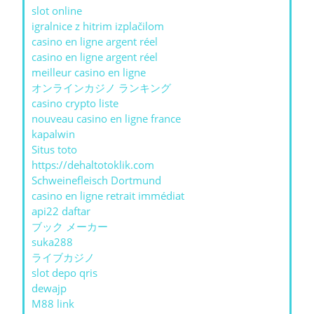
slot online
igralnice z hitrim izplačilom
casino en ligne argent réel
casino en ligne argent réel
meilleur casino en ligne
オンラインカジノ ランキング
casino crypto liste
nouveau casino en ligne france
kapalwin
Situs toto
https://dehaltotoklik.com
Schweinefleisch Dortmund
casino en ligne retrait immédiat
api22 daftar
ブック メーカー
suka288
ライブカジノ
slot depo qris
dewajp
M88 link