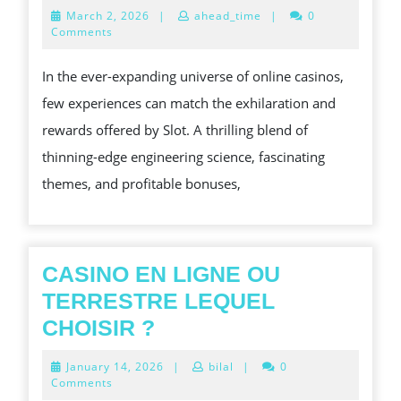
A
March
March 2, 2026
|
ahead_time
|
0
EARTH
2,
Comments
2026
OF
In the ever-expanding universe of online casinos,
STAKE
few experiences can match the exhilaration and
AND
rewards offered by Slot. A thrilling blend of
WEALTH:
thinning-edge engineering science, fascinating
THE
themes, and profitable bonuses,
OVERWHELMING
ALLURE
OF
SLOT
CASINO EN LIGNE OU
TERRESTRE LEQUEL
CASINO
CHOISIR ?
EN
January
January 14, 2026
|
bilal
|
0
LIGNE
14,
Comments
2026