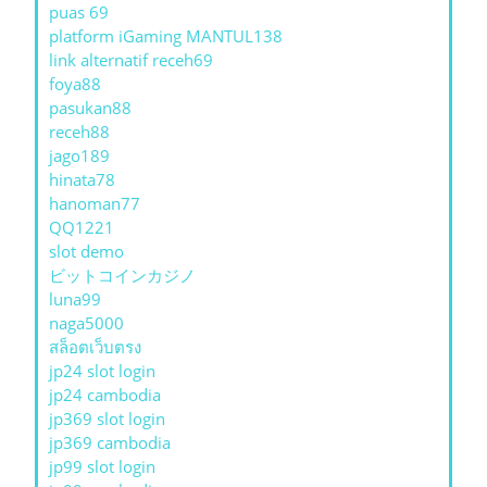
puas 69
platform iGaming MANTUL138
link alternatif receh69
foya88
pasukan88
receh88
jago189
hinata78
hanoman77
QQ1221
slot demo
ビットコインカジノ
luna99
naga5000
สล็อตเว็บตรง
jp24 slot login
jp24 cambodia
jp369 slot login
jp369 cambodia
jp99 slot login