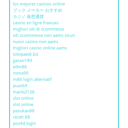
los mejores casinos online
ブック メーカー おすすめ
カジノ 仮想通貨
casino en ligne francais
migliori siti di scommesse
siti scommesse non aams sicuri
nuovi casino non aams
migliori casino online aams
totopaedi.biz
garasi189
edm88
roma99
m88 login alternatif
puas69
mantul138
slot online
slot online
pasukan88
receh 88
pos4d login