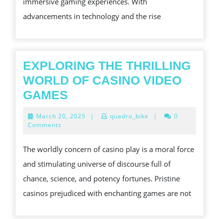
immersive gaming experiences. With
advancements in technology and the rise
EXPLORING THE THRILLING
WORLD OF CASINO VIDEO
EXPLORING
GAMES
THE
March
March 20, 2025
|
quadro_bike
|
0
THRILLING
20,
Comments
2025
WORLD
The worldly concern of casino play is a moral force
OF
and stimulating universe of discourse full of
CASINO
chance, science, and potency fortunes. Pristine
VIDEO
casinos prejudiced with enchanting games are not
GAMES