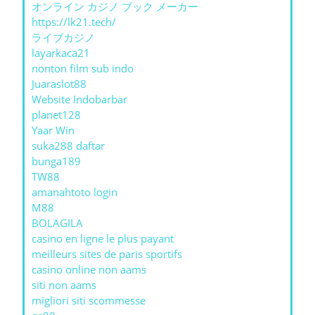
オンライン カジノ ブック メーカー
https://lk21.tech/
ライブカジノ
layarkaca21
nonton film sub indo
Juaraslot88
Website Indobarbar
planet128
Yaar Win
suka288 daftar
bunga189
TW88
amanahtoto login
M88
BOLAGILA
casino en ligne le plus payant
meilleurs sites de paris sportifs
casino online non aams
siti non aams
migliori siti scommesse