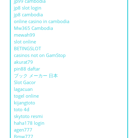
jp99 cambodia
jp8 slot login
jp8 cambodia
online casino in cambodia
Mw365 Cambodia
mewah99
slot online
BETINGSLOT
casinos not on GamStop
akurat79
pin88 daftar
ブック メーカー 日本
Slot Gacor
lagacuan
togel online
kijangtoto
toto 4d
skytoto resmi
haha178 login
agen777
Bmw777