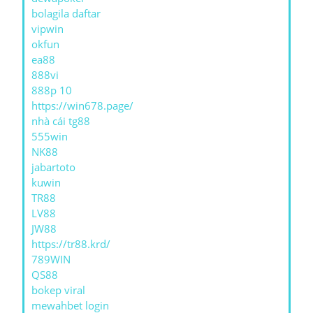
bolagila daftar
vipwin
okfun
ea88
888vi
888p 10
https://win678.page/
nhà cái tg88
555win
NK88
jabartoto
kuwin
TR88
LV88
JW88
https://tr88.krd/
789WIN
QS88
bokep viral
mewahbet login