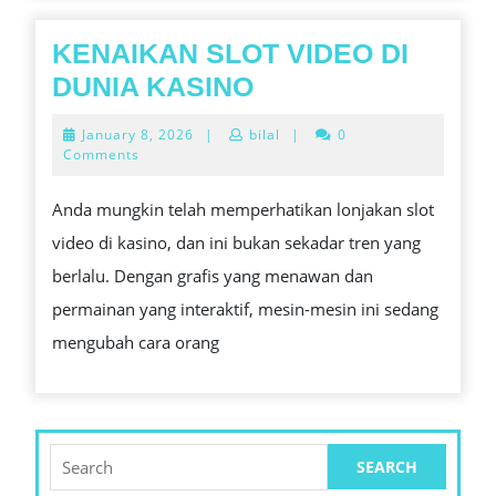
KENAIKAN SLOT VIDEO DI
KENAIKAN
DUNIA KASINO
SLOT
January
January 8, 2026
|
bilal
|
0
VIDEO
8,
Comments
2026
DI
Anda mungkin telah memperhatikan lonjakan slot
DUNIA
video di kasino, dan ini bukan sekadar tren yang
KASINO
berlalu. Dengan grafis yang menawan dan
permainan yang interaktif, mesin-mesin ini sedang
mengubah cara orang
Search
for: