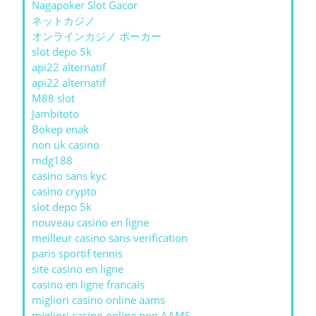
Nagapoker Slot Gacor
ネットカジノ
オンラインカジノ ポーカー
slot depo 5k
api22 alternatif
api22 alternatif
M88 slot
Jambitoto
Bokep enak
non uk casino
mdg188
casino sans kyc
casino crypto
slot depo 5k
nouveau casino en ligne
meilleur casino sans verification
paris sportif tennis
site casino en ligne
casino en ligne francais
migliori casino online aams
migliori casino online non AAMS