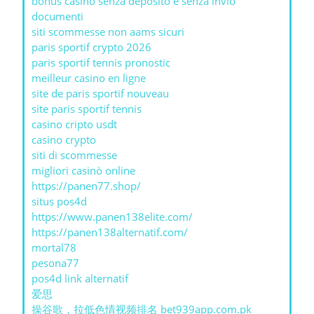
bonus casino senza deposito e senza invio
documenti
siti scommesse non aams sicuri
paris sportif crypto 2026
paris sportif tennis pronostic
meilleur casino en ligne
site de paris sportif nouveau
site paris sportif tennis
casino cripto usdt
casino crypto
siti di scommesse
migliori casinò online
https://panen77.shop/
situs pos4d
https://www.panen138elite.com/
https://panen138alternatif.com/
mortal78
pesona77
pos4d link alternatif
爱思
操谷歌，拉低色情视频排名 bet939app.com.pk