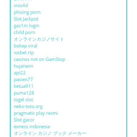
vios4d
phising porn
Slot Jackpot
gas1m login
child porn
オンラインカジノサイト
bokep viral
iosbet rtp
casinos not on GamStop
hujanwin
api22
pasien77
ketua911
puma128
togel slot
neko-toto.org
pragmatic play resmi
Slot gacor
exness indonesia
オンライン カジノ ブック メーカー