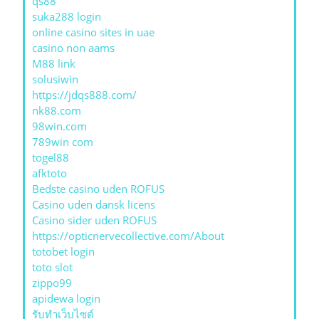
qs88
suka288 login
online casino sites in uae
casino non aams
M88 link
solusiwin
https://jdqs888.com/
nk88.com
98win.com
789win com
togel88
afktoto
Bedste casino uden ROFUS
Casino uden dansk licens
Casino sider uden ROFUS
https://opticnervecollective.com/About
totobet login
toto slot
zippo99
apidewa login
รับทําเว็บไซต์