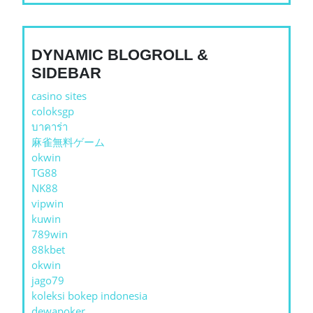
DYNAMIC BLOGROLL &
SIDEBAR
casino sites
coloksgp
บาคาร่า
麻雀無料ゲーム
okwin
TG88
NK88
vipwin
kuwin
789win
88kbet
okwin
jago79
koleksi bokep indonesia
dewapoker