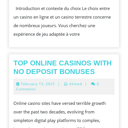
OU
Introduction et contexte du choix Le choix entre
TERRESTRE
un casino en ligne et un casino terrestre concerne
LEQUEL
de nombreux joueurs. Vous cherchez une
CHOISIR
expérience de jeu adaptée à votre
?
TOP ONLINE CASINOS WITH
TOP
NO DEPOSIT BONUSES
ONLINE
February
February 15, 2025
|
Ahmed
|
0
CASINOS
15,
Comments
2025
WITH
Online casino sites have versed terrible growth
NO
over the past two decades, evolving from
DEPOSIT
simpleton digital play platforms to complex,
BONUSE