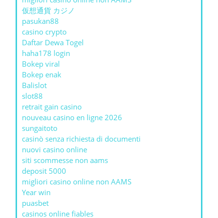
仮想通貨 カジノ
pasukan88
casino crypto
Daftar Dewa Togel
haha178 login
Bokep viral
Bokep enak
Balislot
slot88
retrait gain casino
nouveau casino en ligne 2026
sungaitoto
casinò senza richiesta di documenti
nuovi casino online
siti scommesse non aams
deposit 5000
migliori casino online non AAMS
Year win
puasbet
casinos online fiables