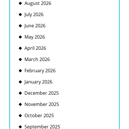
August 2026
July 2026
June 2026
May 2026
April 2026
March 2026
February 2026
January 2026
December 2025
November 2025
October 2025
September 2025