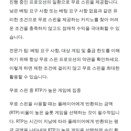
진행 중인 프로모션의 일환으로 무료 스핀을 제공합니다.
낮은 베팅 요구 사항 또는 베팅 요구 사항 없음과 같은 유
리한 조건으로 무료 스핀을 제공하는 카지노를 찾아 어려
운 조건을 충족하지 않고도 잠재적 수익을 극대화할 수 있
습니다.
전문가 팁: 베팅 요구 사항, 대상 게임 및 출금 한도를 이해
하기 위해 항상 무료 스핀 프로모션의 약관을 확인하세요.
이렇게 하면 제한 조건에 걸리지 않고 무료 스핀을 최대한
활용할 수 있습니다.
무료 스핀 중 RTP가 높은 게임에 집중
무료 스핀을 사용할 때는 플레이어에게 반환되는 금액
(RTP) 비율이 높은 슬롯 게임을 선택하는 것이 필수적입니
다. RTP는 시간이 지남에 따라 플레이어에게 반환되는 평
균 금액을 나타내며 RTP가 높은 게임을 선택하면 승리 확