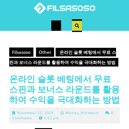
Skip
to
content
Open
Button
Filsasoso
Other
온라인 슬롯 베팅에서 무료 스
핀과 보너스 라운드를 활용하여 수익을 극대화하는 방법
온라인 슬롯 베팅에서 무료
스핀과 보너스 라운드를 활용
하여 수익을 극대화하는 방법
November
November 23, 2024
Wesley_Hornbeck
0
23,
Comments
1:22 pm
2024