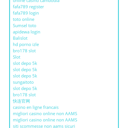
online casino cambodia
fafa789 register
fafa789 login
toto online
Sumsel toto
apidewa login
Balislot
hd porno izle
bro178 slot
Slot
slot depo 5k
slot depo 5k
slot depo 5k
sungaitoto
slot depo 5k
bro178 slot
快连官网
casino en ligne francais
migliori casino online non AAMS
migliori casino online non AAMS
siti scommesse non aams sicuri