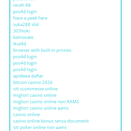
receh 88
pos4d login
have a peek here
suka288 slot
303hoki
betnovate
ikut4d
browser with built-in proxies
pos4d login
pos4d login
pos4d login
apidewa daftar
bitcoin casino 2026
siti scommesse online
migliori casinò online
migliori casino online non AAMS
migliori casino online aams
casino online
casino online bonus senza documenti
siti poker online non aams