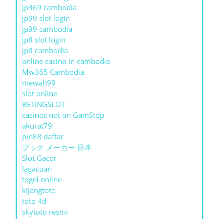
jp369 cambodia
jp99 slot login
jp99 cambodia
jp8 slot login
jp8 cambodia
online casino in cambodia
Mw365 Cambodia
mewah99
slot online
BETINGSLOT
casinos not on GamStop
akurat79
pin88 daftar
ブック メーカー 日本
Slot Gacor
lagacuan
togel online
kijangtoto
toto 4d
skytoto resmi