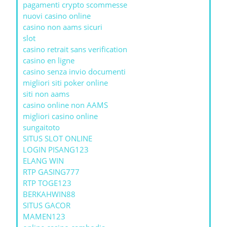
pagamenti crypto scommesse
nuovi casino online
casino non aams sicuri
slot
casino retrait sans verification
casino en ligne
casino senza invio documenti
migliori siti poker online
siti non aams
casino online non AAMS
migliori casino online
sungaitoto
SITUS SLOT ONLINE
LOGIN PISANG123
ELANG WIN
RTP GASING777
RTP TOGE123
BERKAHWIN88
SITUS GACOR
MAMEN123