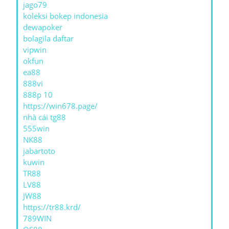
jago79
koleksi bokep indonesia
dewapoker
bolagila daftar
vipwin
okfun
ea88
888vi
888p 10
https://win678.page/
nhà cái tg88
555win
NK88
jabartoto
kuwin
TR88
LV88
JW88
https://tr88.krd/
789WIN