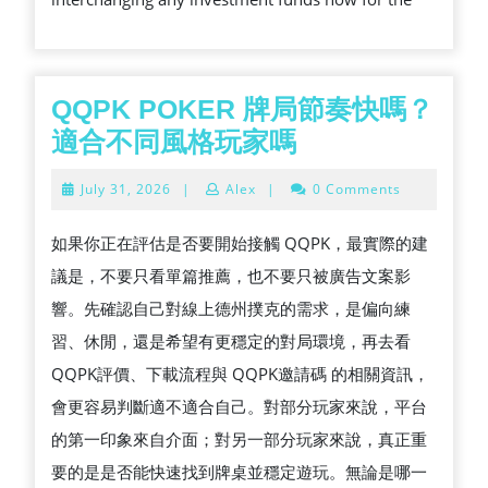
QQPK POKER 牌局節奏快嗎？
QQPK
適合不同風格玩家嗎
POKER
July
July 31, 2026
|
Alex
|
0 Comments
牌
31,
2026
局
如果你正在評估是否要開始接觸 QQPK，最實際的建
節
議是，不要只看單篇推薦，也不要只被廣告文案影
奏
響。先確認自己對線上德州撲克的需求，是偏向練
快
習、休閒，還是希望有更穩定的對局環境，再去看
嗎？
QQPK評價、下載流程與 QQPK邀請碼 的相關資訊，
適
會更容易判斷適不適合自己。對部分玩家來說，平台
合
的第一印象來自介面；對另一部分玩家來說，真正重
不
要的是是否能快速找到牌桌並穩定遊玩。無論是哪一