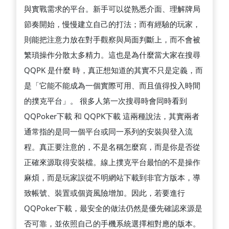
與實戰需求的平台。新手可以從熟悉介面、理解牌局
節奏開始，慢慢建立自己的打法；而有經驗的玩家，
則能把注意力放在對手觀察與局面判斷上，而不會被
繁瑣操作分散太多精力。這也是為什麼當大家在搜尋
QQPK 是什麼 時，真正想知道的其實不只是定義，而
是「它能不能成為一個實際可用、而且值得投入時間
的撲克平台」。 很多人第一次搜尋時會同時看到
QQPoker下載 和 QQPK下載 這兩種說法，其實兩者
通常指的是同一個平台或同一系列的安裝與登入流
程。真正要注意的，不是名稱怎麼寫，而是你是否從
正確來源取得安裝檔。線上撲克平台最怕的不是操作
麻煩，而是玩家誤從不明網站下載到非官方版本，導
致帳號、裝置或個資風險增加。因此，若要進行
QQPoker下載，最安全的做法仍然是優先確認來源是
否可靠，並依照自己的手機系統選擇相對應的版本。