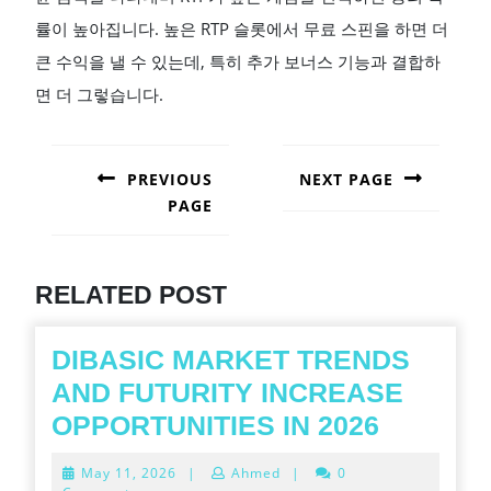
률이 높아집니다. 높은 RTP 슬롯에서 무료 스핀을 하면 더
큰 수익을 낼 수 있는데, 특히 추가 보너스 기능과 결합하
면 더 그렇습니다.
POST
NAVIGATION
PREVIOUS
NEXT PAGE
PAGE
Next
post:
Previous
post:
RELATED POST
DIBASIC MARKET TRENDS
AND FUTURITY INCREASE
DIBASIC
OPPORTUNITIES IN 2026
MARKE
May
May 11, 2026
|
Ahmed
|
0
TRENDS