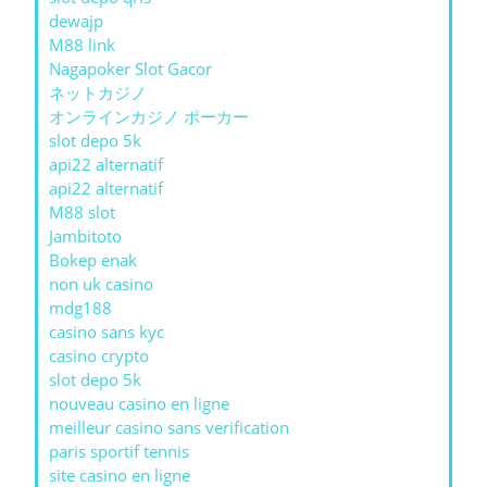
dewajp
M88 link
Nagapoker Slot Gacor
ネットカジノ
オンラインカジノ ポーカー
slot depo 5k
api22 alternatif
api22 alternatif
M88 slot
Jambitoto
Bokep enak
non uk casino
mdg188
casino sans kyc
casino crypto
slot depo 5k
nouveau casino en ligne
meilleur casino sans verification
paris sportif tennis
site casino en ligne