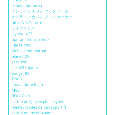
exness indonesia
オンライン カジノ ブック メーカー
オンライン カジノ ブック メーカー
https://lk21.tech/
ライブカジノ
layarkaca21
nonton film sub indo
Juaraslot88
Website Indobarbar
planet128
Yaar Win
suka288 daftar
bunga189
TW88
amanahtoto login
M88
BOLAGILA
casino en ligne le plus payant
meilleurs sites de paris sportifs
casino online non aams