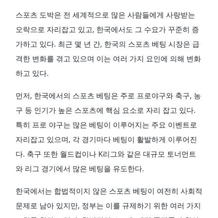
스포츠 도박은 전 세계적으로 많은 사람들에게 사랑받는
오락으로 자리잡고 있고, 한국에서도 그 수요가 꾸준히 증
가하고 있다. 최근 몇 년 간, 한국의 스포츠 베팅 시장은 급
격한 변화를 겪고 있으며 이는 여러 가지 요인에 의해 변화
하고 있다.
먼저, 한국에서의 스포츠 베팅은 주로 프로야구와 축구, 농
구 등 인기가 높은 스포츠에 핵심 요소로 자리 잡고 있다.
특히 프로 야구는 많은 베팅이 이루어지는 주요 이벤트로
자리잡고 있으며, 각 경기마다 베팅이 활발하게 이루어진
다. 축구 또한 월드컵이나 K리그와 같은 대규모 토너먼트
와 리그 경기에서 많은 베팅을 유도한다.
한국에서는 합법적이지 않은 스포츠 베팅이 여전히 사회적
문제로 남아 있지만, 정부는 이를 규제하기 위한 여러 가지