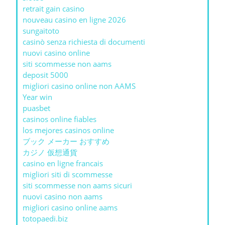
retrait gain casino
nouveau casino en ligne 2026
sungaitoto
casinò senza richiesta di documenti
nuovi casino online
siti scommesse non aams
deposit 5000
migliori casino online non AAMS
Year win
puasbet
casinos online fiables
los mejores casinos online
ブック メーカー おすすめ
カジノ 仮想通貨
casino en ligne francais
migliori siti di scommesse
siti scommesse non aams sicuri
nuovi casino non aams
migliori casino online aams
totopaedi.biz