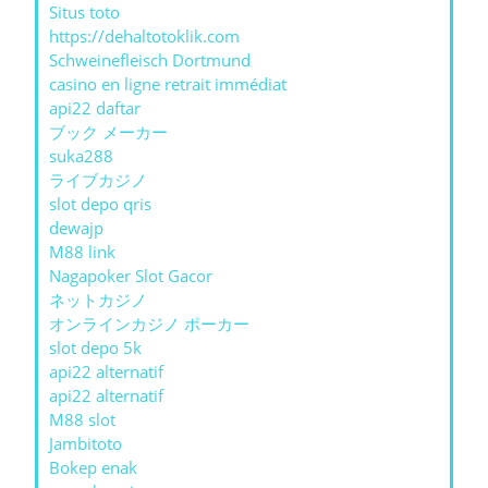
Situs toto
https://dehaltotoklik.com
Schweinefleisch Dortmund
casino en ligne retrait immédiat
api22 daftar
ブック メーカー
suka288
ライブカジノ
slot depo qris
dewajp
M88 link
Nagapoker Slot Gacor
ネットカジノ
オンラインカジノ ポーカー
slot depo 5k
api22 alternatif
api22 alternatif
M88 slot
Jambitoto
Bokep enak