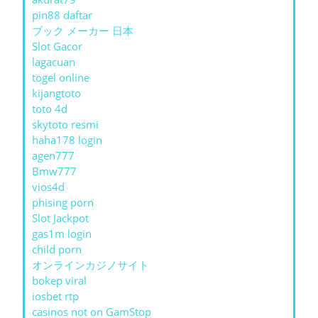
pin88 daftar
ブック メーカー 日本
Slot Gacor
lagacuan
togel online
kijangtoto
toto 4d
skytoto resmi
haha178 login
agen777
Bmw777
vios4d
phising porn
Slot Jackpot
gas1m login
child porn
オンラインカジノサイト
bokep viral
iosbet rtp
casinos not on GamStop