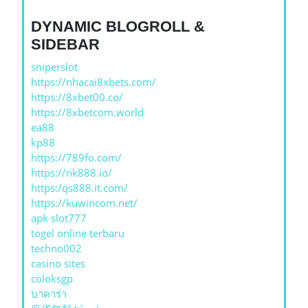
DYNAMIC BLOGROLL &
SIDEBAR
sniperslot
https://nhacai8xbets.com/
https://8xbet00.co/
https://8xbetcom.world
ea88
kp88
https://789fo.com/
https://nk888.io/
https:/qs888.it.com/
https://kuwincom.net/
apk slot777
togel online terbaru
techno002
casino sites
coloksgp
บาคาร่า