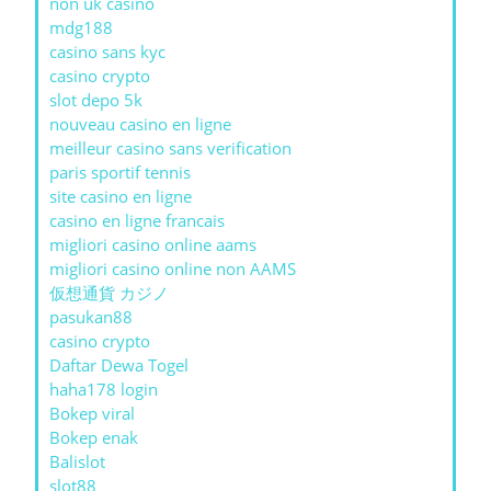
non uk casino
mdg188
casino sans kyc
casino crypto
slot depo 5k
nouveau casino en ligne
meilleur casino sans verification
paris sportif tennis
site casino en ligne
casino en ligne francais
migliori casino online aams
migliori casino online non AAMS
仮想通貨 カジノ
pasukan88
casino crypto
Daftar Dewa Togel
haha178 login
Bokep viral
Bokep enak
Balislot
slot88