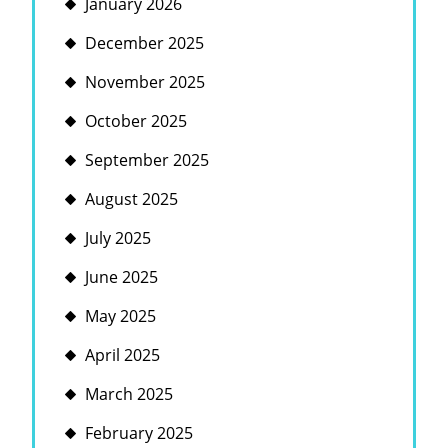
January 2026
December 2025
November 2025
October 2025
September 2025
August 2025
July 2025
June 2025
May 2025
April 2025
March 2025
February 2025