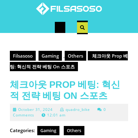
Skip
to
content
Open
Button
Filsasoso
Gaming
,
Others
체크아웃 Prop 베
팅: 혁신적 전략 베팅 On 스포츠
체크아웃 PROP 베팅: 혁신
적 전략 베팅 ON 스포츠
October
October 31, 2024
quadro_bike
0
31,
Comments
12:01 am
2024
Categories:
Gaming
Others