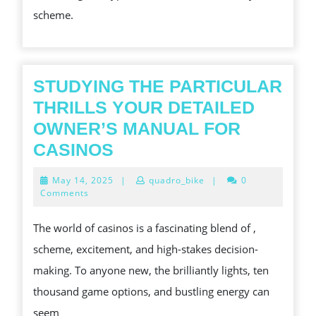
scheme.
STUDYING THE PARTICULAR
THRILLS YOUR DETAILED
OWNER’S MANUAL FOR
STUDYING
CASINOS
THE
May
May 14, 2025
|
quadro_bike
|
0
PARTICULAR
14,
Comments
2025
THRILLS
The world of casinos is a fascinating blend of ,
YOUR
scheme, excitement, and high-stakes decision-
DETAILED
making. To anyone new, the brilliantly lights, ten
OWNER’S
thousand game options, and bustling energy can
MANUAL
seem