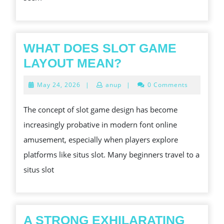
FOR
CASINOS
WHAT DOES SLOT GAME
WHAT
LAYOUT MEAN?
DOES
May
May 24, 2026
|
anup
|
0 Comments
SLOT
24,
2026
GAME
The concept of slot game design has become
LAYOUT
increasingly probative in modern font online
MEAN?
amusement, especially when players explore
platforms like situs slot. Many beginners travel to a
situs slot
A STRONG EXHILARATING