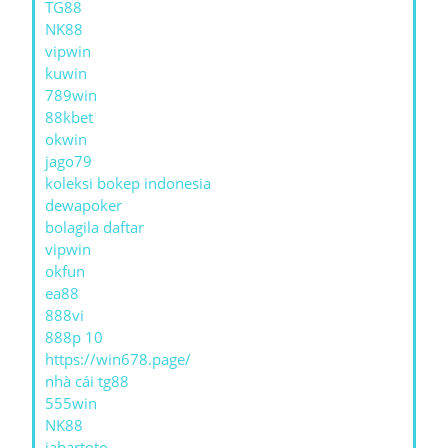
TG88
NK88
vipwin
kuwin
789win
88kbet
okwin
jago79
koleksi bokep indonesia
dewapoker
bolagila daftar
vipwin
okfun
ea88
888vi
888p 10
https://win678.page/
nhà cái tg88
555win
NK88
jabartoto