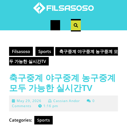
Skip
to
content
Open
Button
Filsasoso
Sports
축구중계 야구중계 농구중계 모
두 가능한 실시간TV
축구중계 야구중계 농구중계
모두 가능한 실시간TV
May
May 29, 2026
Cassian Andor
0
29,
Comments
1:16 pm
2026
Categories:
Sports