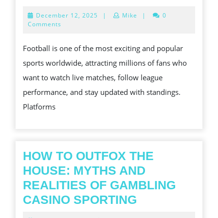
UPDATED
December
December 12, 2025
|
Mike
|
0
WITH
12,
Comments
2025
XOI
Football is one of the most exciting and popular
LAC
sports worldwide, attracting millions of fans who
TV
want to watch live matches, follow league
AND
performance, and stay updated with standings.
BẢNG
Platforms
XẾP
HẠNG
BÓNG
ĐÁ
HOW TO OUTFOX THE
TÂY
HOUSE: MYTHS AND
BAN
REALITIES OF GAMBLING
NHA
HOW
CASINO SPORTING
TO