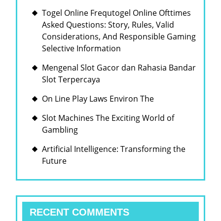
여
Togel Online Frequtogel Online Ofttimes
방
Asked Questions: Story, Rules, Valid
법
Considerations, And Responsible Gaming
Selective Information
Mengenal Slot Gacor dan Rahasia Bandar
Slot Terpercaya
On Line Play Laws Environ The
Slot Machines The Exciting World of
Gambling
Artificial Intelligence: Transforming the
Future
RECENT COMMENTS