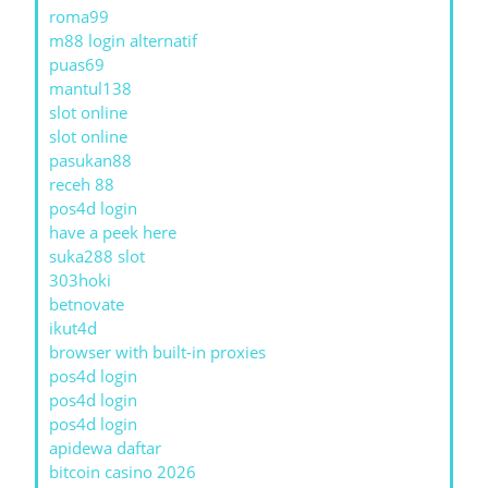
roma99
m88 login alternatif
puas69
mantul138
slot online
slot online
pasukan88
receh 88
pos4d login
have a peek here
suka288 slot
303hoki
betnovate
ikut4d
browser with built-in proxies
pos4d login
pos4d login
pos4d login
apidewa daftar
bitcoin casino 2026