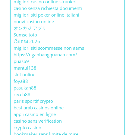
migliori casino online stranieri
casino senza richiesta documenti
migliori siti poker online italiani
nuovi casino online
オンカジ アプリ
Sumseltoto
เว็บตรง 2026
migliori siti scommesse non aams
https://nganhangquanao.com/
puas69
mantul138
slot online
foya88
pasukan88
receh88
paris sportif crypto
best arab casinos online
appli casino en ligne
casino sans verification
crypto casino
bookmaker sans limite de mise