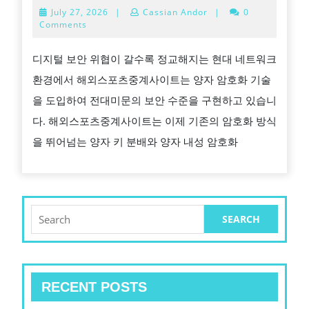
석
July
July 27, 2026
|
Cassian Andor
|
0
체
27,
Comments
2026
크
디지털 보안 위협이 갈수록 정교해지는 현대 네트워크
와
환경에서 해외스포츠중계사이트는 양자 암호화 기술
랭
을 도입하여 전대미문의 보안 수준을 구현하고 있습니
킹
다. 해외스포츠중계사이트는 이제 기존의 암호화 방식
레
을 뛰어넘는 양자 키 분배와 양자 내성 암호화
이
저
티
비
Search
for:
이
벤
트
RECENT POSTS
참