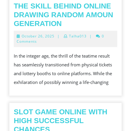
EKONOMI
THE SKILL BEHIND ONLINE
KRISIS
DRAWING RANDOM AMOUN
THE
GENERATION
SKILL
October
October 26, 2025
|
Talha013
|
0
BEHIND
26,
Comments
2025
ONLINE
In the integer age, the thrill of the teatime result
DRAWING
has seamlessly transitioned from physical tickets
RANDOM
and lottery booths to online platforms. While the
AMOUN
exhilaration of possibly winning a life-changing
GENERATION
SLOT GAME ONLINE WITH
HIGH SUCCESSFUL
SLOT
CHANCES