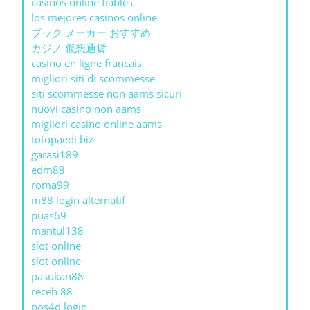
casinos online fiables
los mejores casinos online
ブック メーカー おすすめ
カジノ 仮想通貨
casino en ligne francais
migliori siti di scommesse
siti scommesse non aams sicuri
nuovi casino non aams
migliori casino online aams
totopaedi.biz
garasi189
edm88
roma99
m88 login alternatif
puas69
mantul138
slot online
slot online
pasukan88
receh 88
pos4d login