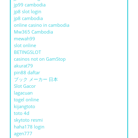
jp99 cambodia
jp8 slot login
jp8 cambodia
online casino in cambodia
Mw365 Cambodia
mewah99
slot online
BETINGSLOT
casinos not on GamStop
akurat79
pin88 daftar
ブック メーカー 日本
Slot Gacor
lagacuan
togel online
kijangtoto
toto 4d
skytoto resmi
haha178 login
agen777