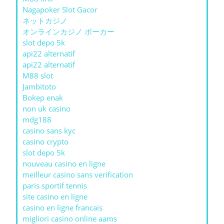
Nagapoker Slot Gacor
ネットカジノ
オンラインカジノ ポーカー
slot depo 5k
api22 alternatif
api22 alternatif
M88 slot
Jambitoto
Bokep enak
non uk casino
mdg188
casino sans kyc
casino crypto
slot depo 5k
nouveau casino en ligne
meilleur casino sans verification
paris sportif tennis
site casino en ligne
casino en ligne francais
migliori casino online aams