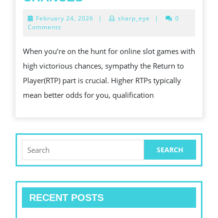
GAME
February
February 24, 2026
|
sharp_eye
|
0
ONLINE
24,
Comments
2026
WITH
When you’re on the hunt for online slot games with
HIGH
high victorious chances, sympathy the Return to
SUCCESSFUL
Player(RTP) part is crucial. Higher RTPs typically
CHANCES
mean better odds for you, qualification
Search
for:
RECENT POSTS