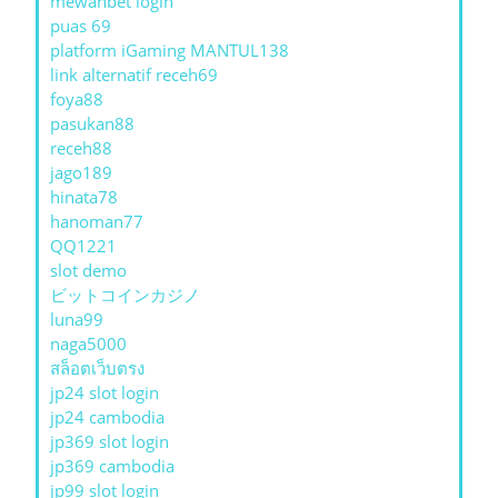
mewahbet login
puas 69
platform iGaming MANTUL138
link alternatif receh69
foya88
pasukan88
receh88
jago189
hinata78
hanoman77
QQ1221
slot demo
ビットコインカジノ
luna99
naga5000
สล็อตเว็บตรง
jp24 slot login
jp24 cambodia
jp369 slot login
jp369 cambodia
jp99 slot login