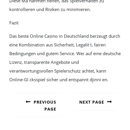
Diese Ma nahmen helfen, das Spielverhalten zu
kontrollieren und Risiken zu minimieren.
Fazit
Das beste Online Casino in Deutschland berzeugt durch
eine Kombination aus Sicherheit, Legalit t, fairen
Bedingungen und gutem Service. Wer auf eine deutsche
Lizenz, transparente Angebote und
verantwortungsvollen Spielerschutz achtet, kann
Online-Gl cksspiel sicher und entspannt djinni en.
POST
NAVIGATION
PREVIOUS
NEXT PAGE
PAGE
Next
post:
Previous
post: