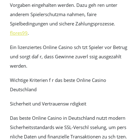
Vorgaben eingehalten werden. Dazu geh ren unter
anderem Spielerschutzma nahmen, faire
Spielbedingungen und sichere Zahlungsprozesse.
flores99
.
Ein lizenziertes Online Casino sch tzt Spieler vor Betrug
und sorgt daf r, dass Gewinne zuverl ssig ausgezahlt
werden.
Wichtige Kriterien f r das beste Online Casino
Deutschland
Sicherheit und Vertrauensw rdigkeit
Das beste Online Casino in Deutschland nutzt modern
Sicherheitsstandards wie SSL-Verschl sselung, um pers
nliche Daten und finanzielle Transaktionen zu sch tzen.