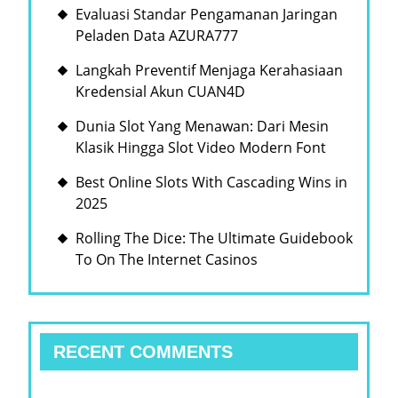
Evaluasi Standar Pengamanan Jaringan
Peladen Data AZURA777
Langkah Preventif Menjaga Kerahasiaan
Kredensial Akun CUAN4D
Dunia Slot Yang Menawan: Dari Mesin
Klasik Hingga Slot Video Modern Font
Best Online Slots With Cascading Wins in
2025
Rolling The Dice: The Ultimate Guidebook
To On The Internet Casinos
RECENT COMMENTS