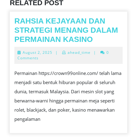
RELATED POST
RAHSIA KEJAYAAN DAN
STRATEGI MENANG DALAM
RAHSIA
PERMAINAN KASINO
KEJAYAAN
August
August 2, 2025
|
ahead_time
|
0
DAN
2,
Comments
2025
STRATEGI
Permainan https://crown99online.com/ telah lama
MENANG
menjadi satu bentuk hiburan popular di seluruh
DALAM
dunia, termasuk Malaysia. Dari mesin slot yang
PERMAINA
berwarna-warni hingga permainan meja seperti
KASINO
rolet, blackjack, dan poker, kasino menawarkan
pengalaman