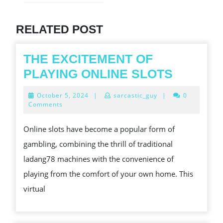
post:
Previous
post:
RELATED POST
THE EXCITEMENT OF
THE
PLAYING ONLINE SLOTS
EXCITE
October
October 5, 2024
|
sarcastic_guy
|
0
OF
5,
Comments
2024
PLAYIN
Online slots have become a popular form of
ONLINE
gambling, combining the thrill of traditional
SLOTS
ladang78 machines with the convenience of
playing from the comfort of your own home. This
virtual