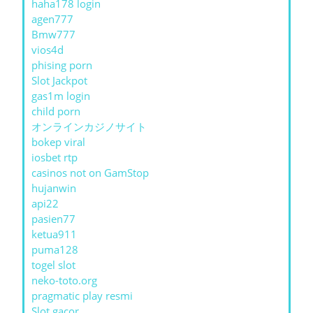
haha178 login
agen777
Bmw777
vios4d
phising porn
Slot Jackpot
gas1m login
child porn
オンラインカジノサイト
bokep viral
iosbet rtp
casinos not on GamStop
hujanwin
api22
pasien77
ketua911
puma128
togel slot
neko-toto.org
pragmatic play resmi
Slot gacor