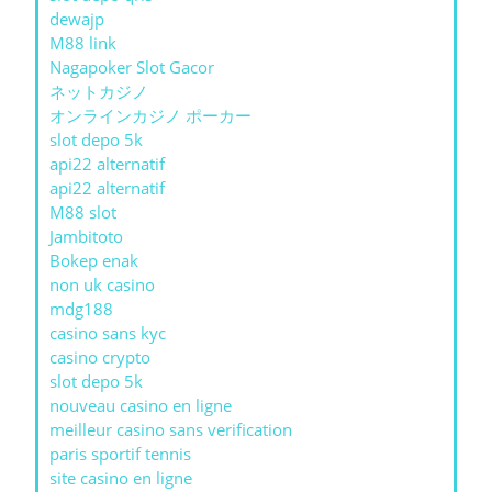
dewajp
M88 link
Nagapoker Slot Gacor
ネットカジノ
オンラインカジノ ポーカー
slot depo 5k
api22 alternatif
api22 alternatif
M88 slot
Jambitoto
Bokep enak
non uk casino
mdg188
casino sans kyc
casino crypto
slot depo 5k
nouveau casino en ligne
meilleur casino sans verification
paris sportif tennis
site casino en ligne