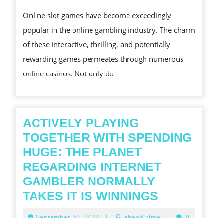
THE
Online slot games have become exceedingly
EXCITING
popular in the online gambling industry. The charm
WORLD
of these interactive, thrilling, and potentially
OF
rewarding games permeates through numerous
ONLINE
online casinos. Not only do
SLOTS
ACTIVELY PLAYING
TOGETHER WITH SPENDING
HUGE: THE PLANET
REGARDING INTERNET
GAMBLER NORMALLY
ACTIVELY
TAKES IT IS WINNINGS
PLAYING
September
September 30, 2024
|
ahead_time
|
0