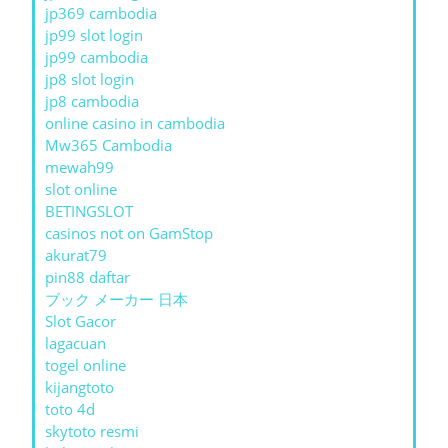
jp369 cambodia
jp99 slot login
jp99 cambodia
jp8 slot login
jp8 cambodia
online casino in cambodia
Mw365 Cambodia
mewah99
slot online
BETINGSLOT
casinos not on GamStop
akurat79
pin88 daftar
ブック メーカー 日本
Slot Gacor
lagacuan
togel online
kijangtoto
toto 4d
skytoto resmi