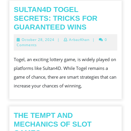
SULTAN4D TOGEL
SECRETS: TRICKS FOR
SULTAN4D
GUARANTEED WINS
TOGEL
October
October 28, 2024
|
ArbazKhan
|
0
SECRETS:
28,
Comments
2024
TRICKS
Togel, an exciting lottery game, is widely played on
FOR
platforms like Sultan4D. While Togel remains a
GUARANTE
game of chance, there are smart strategies that can
WINS
increase your chances of winning,
THE TEMPT AND
MECHANICS OF SLOT