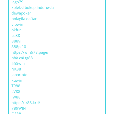
jago79
koleksi bokep indonesia
dewapoker
bolagila daftar
vipwin
okfun
ea88
888vi
888p 10
https://win678.page/
nhà cái tg88
555win
NK88
jabartoto
kuwin
TR88
LV88
JW88
https://tr88.krd/
789WIN
QS88