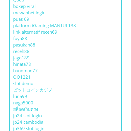
bokep viral
mewahbet login
puas 69
platform iGaming MANTUL138
link alternatif receh69
foya88
pasukan88
receh88
jago189
hinata78
hanoman77
QQ1221
slot demo
ビットコインカジノ
luna99
naga5000
สล็อตเว็บตรง
jp24 slot login
jp24 cambodia
jp369 slot login