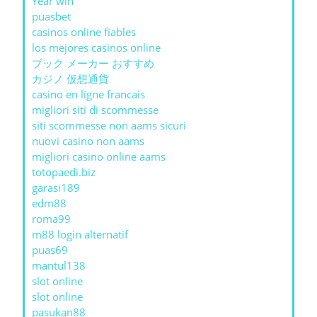
Year win
puasbet
casinos online fiables
los mejores casinos online
ブック メーカー おすすめ
カジノ 仮想通貨
casino en ligne francais
migliori siti di scommesse
siti scommesse non aams sicuri
nuovi casino non aams
migliori casino online aams
totopaedi.biz
garasi189
edm88
roma99
m88 login alternatif
puas69
mantul138
slot online
slot online
pasukan88