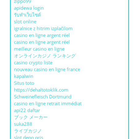
zippo99
apidewa login
รับทําเว็บไซต์
slot online
igralnice z hitrim izplačilom
casino en ligne argent réel
casino en ligne argent réel
meilleur casino en ligne
オンラインカジノ ランキング
casino crypto liste
nouveau casino en ligne france
kapalwin
Situs toto
https://dehaltotoklik.com
Schweinefleisch Dortmund
casino en ligne retrait immédiat
api22 daftar
ブック メーカー
suka288
ライブカジノ
slot depo qris