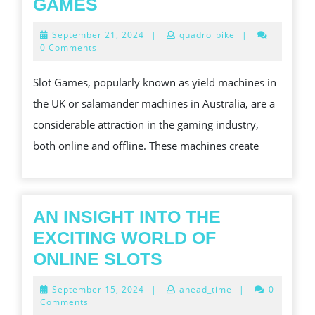
THE
GAMES
TEMPT
September
September 21, 2024
|
quadro_bike
|
AND
21,
0 Comments
2024
MECHANICS
Slot Games, popularly known as yield machines in
OF
the UK or salamander machines in Australia, are a
SLOT
considerable attraction in the gaming industry,
GAMES
both online and offline. These machines create
AN INSIGHT INTO THE
EXCITING WORLD OF
AN
ONLINE SLOTS
INSIGHT
September
September 15, 2024
|
ahead_time
|
0
INTO
15,
Comments
2024