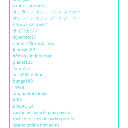
exness indonesia
オンライン カジノ ブック メーカー
オンライン カジノ ブック メーカー
https://lk21.tech/
ライブカジノ
layarkaca21
nonton film sub indo
Juaraslot88
Website Indobarbar
planet128
Yaar Win
suka288 daftar
bunga189
TW88
amanahtoto login
M88
BOLAGILA
casino en ligne le plus payant
meilleurs sites de paris sportifs
casino online non aams