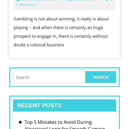
TOGETHE
30,
Comments
2024
WITH
Gambling is not about winning, it really is about
SPENDIN
playing – and when there is certainly an huge
HUGE:
prospect to engage in, there is certainly without
THE
doubt a colossal business
PLANET
REGARDI
INTERNE
GAMBLE
Search
for:
NORMALL
TAKES
IT
RECENT POSTS
IS
WINNING
Top 5 Mistakes to Avoid During