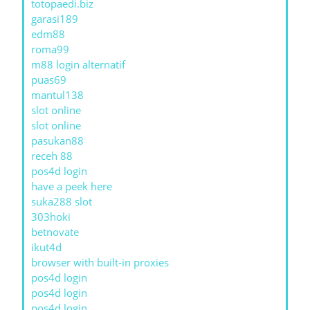
totopaedi.biz
garasi189
edm88
roma99
m88 login alternatif
puas69
mantul138
slot online
slot online
pasukan88
receh 88
pos4d login
have a peek here
suka288 slot
303hoki
betnovate
ikut4d
browser with built-in proxies
pos4d login
pos4d login
pos4d login