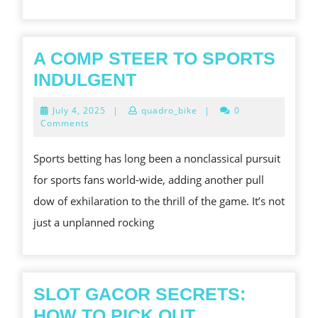
A COMP STEER TO SPORTS
A
INDULGENT
COMP
July
July 4, 2025
|
quadro_bike
|
0
STEER
4,
Comments
2025
TO
Sports betting has long been a nonclassical pursuit
SPORTS
for sports fans world-wide, adding another pull
INDULGENT
dow of exhilaration to the thrill of the game. It’s not
just a unplanned rocking
SLOT GACOR SECRETS:
HOW TO PICK OUT