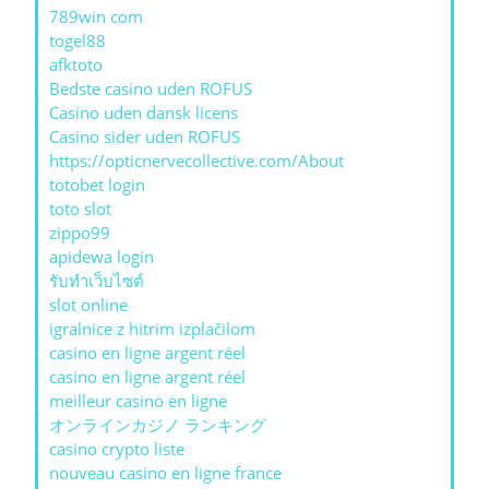
789win com
togel88
afktoto
Bedste casino uden ROFUS
Casino uden dansk licens
Casino sider uden ROFUS
https://opticnervecollective.com/About
totobet login
toto slot
zippo99
apidewa login
รับทําเว็บไซต์
slot online
igralnice z hitrim izplačilom
casino en ligne argent réel
casino en ligne argent réel
meilleur casino en ligne
オンラインカジノ ランキング
casino crypto liste
nouveau casino en ligne france