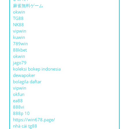
麻雀無料ゲーム
okwin
TG88
NK88
vipwin
kuwin
789win
88kbet
okwin
jago79
koleksi bokep indonesia
dewapoker
bolagila daftar
vipwin
okfun
ea88
888vi
888p 10
https://win678.page/
nhà cái tg88