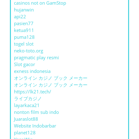
casinos not on GamStop
hujanwin
api22
pasien77
ketua911
puma128
togel slot
neko-toto.org
pragmatic play resmi
Slot gacor
exness indonesia
オンライン カジノ ブック メーカー
オンライン カジノ ブック メーカー
https://lk21.tech/
ライブカジノ
layarkaca21
nonton film sub indo
Juaraslot88
Website Indobarbar
planet128