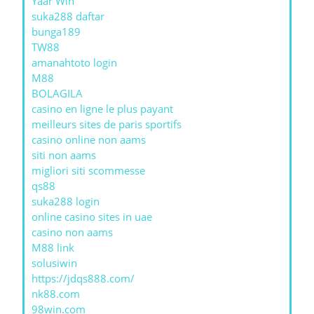
Yaar Win
suka288 daftar
bunga189
TW88
amanahtoto login
M88
BOLAGILA
casino en ligne le plus payant
meilleurs sites de paris sportifs
casino online non aams
siti non aams
migliori siti scommesse
qs88
suka288 login
online casino sites in uae
casino non aams
M88 link
solusiwin
https://jdqs888.com/
nk88.com
98win.com