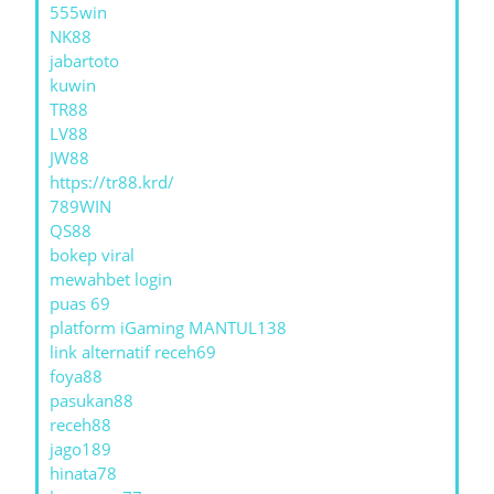
555win
NK88
jabartoto
kuwin
TR88
LV88
JW88
https://tr88.krd/
789WIN
QS88
bokep viral
mewahbet login
puas 69
platform iGaming MANTUL138
link alternatif receh69
foya88
pasukan88
receh88
jago189
hinata78