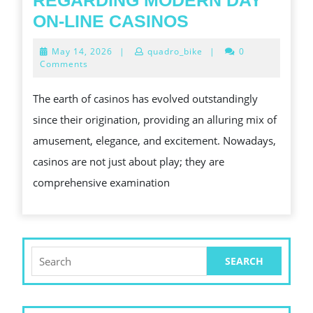
REGARDING MODERN DAY
WINS
DISCOVERING
ON-LINE CASINOS
ON
A
May
May 14, 2026
|
quadro_bike
|
0
EVERY
APPEAL
14,
Comments
2026
SPIN
REGARDING
The earth of casinos has evolved outstandingly
MODERN
since their origination, providing an alluring mix of
DAY
amusement, elegance, and excitement. Nowadays,
ON-
casinos are not just about play; they are
LINE
comprehensive examination
CASINOS
Search
for: