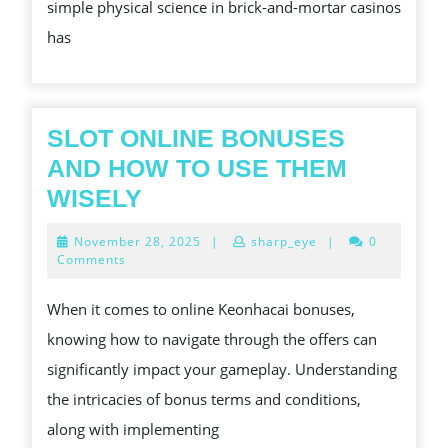
simple physical science in brick-and-mortar casinos
THE
has
THINNING-
EDGE
INNOVATIONS
IN
SLOT ONLINE BONUSES
DIGITAL
AND HOW TO USE THEM
SLOTS
SLOT
WISELY
ONLINE
November
November 28, 2025
|
sharp_eye
|
0
BONUSES
28,
Comments
2025
AND
When it comes to online Keonhacai bonuses,
HOW
knowing how to navigate through the offers can
TO
significantly impact your gameplay. Understanding
USE
the intricacies of bonus terms and conditions,
THEM
along with implementing
WISELY