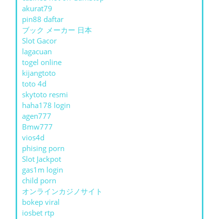
akurat79
pin88 daftar
ブック メーカー 日本
Slot Gacor
lagacuan
togel online
kijangtoto
toto 4d
skytoto resmi
haha178 login
agen777
Bmw777
vios4d
phising porn
Slot Jackpot
gas1m login
child porn
オンラインカジノサイト
bokep viral
iosbet rtp