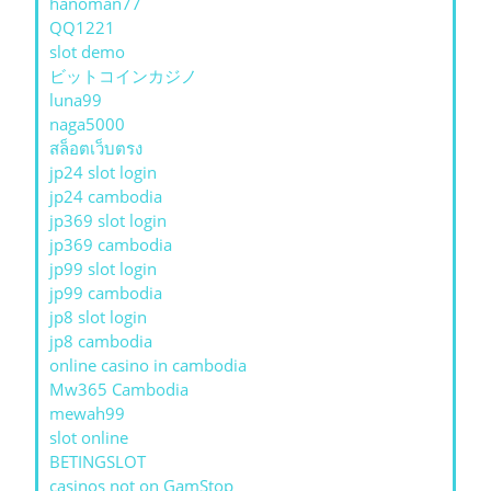
hanoman77
QQ1221
slot demo
ビットコインカジノ
luna99
naga5000
สล็อตเว็บตรง
jp24 slot login
jp24 cambodia
jp369 slot login
jp369 cambodia
jp99 slot login
jp99 cambodia
jp8 slot login
jp8 cambodia
online casino in cambodia
Mw365 Cambodia
mewah99
slot online
BETINGSLOT
casinos not on GamStop