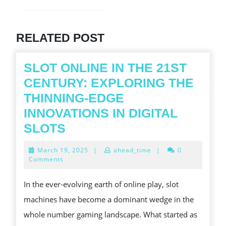
Next
post:
Previous
post:
RELATED POST
SLOT ONLINE IN THE 21ST
CENTURY: EXPLORING THE
THINNING-EDGE
INNOVATIONS IN DIGITAL
SLOT
SLOTS
ONLINE
March
March 19, 2025
|
ahead_time
|
0
IN
19,
Comments
2025
THE
In the ever-evolving earth of online play, slot
21ST
machines have become a dominant wedge in the
CENTURY:
whole number gaming landscape. What started as
EXPLORING