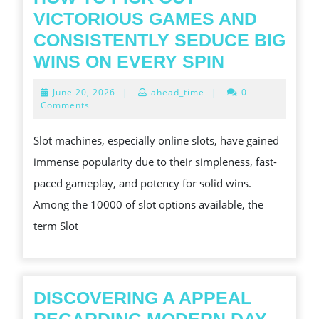
VICTORIOUS GAMES AND
CONSISTENTLY SEDUCE BIG
SLOT
WINS ON EVERY SPIN
GACOR
June
June 20, 2026
|
ahead_time
|
0
SECRETS:
20,
Comments
2026
HOW
Slot machines, especially online slots, have gained
TO
immense popularity due to their simpleness, fast-
PICK
paced gameplay, and potency for solid wins.
OUT
Among the 10000 of slot options available, the
VICTORIO
term Slot
GAMES
AND
CONSISTE
SEDUCE
DISCOVERING A APPEAL
BIG