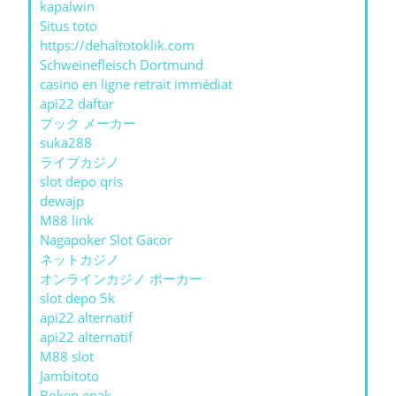
kapalwin
Situs toto
https://dehaltotoklik.com
Schweinefleisch Dortmund
casino en ligne retrait immédiat
api22 daftar
ブック メーカー
suka288
ライブカジノ
slot depo qris
dewajp
M88 link
Nagapoker Slot Gacor
ネットカジノ
オンラインカジノ ポーカー
slot depo 5k
api22 alternatif
api22 alternatif
M88 slot
Jambitoto
Bokep enak