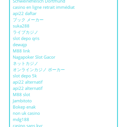
Schweinefleisch Dortmund
casino en ligne retrait immédiat
api22 daftar
ブック メーカー
suka288
ライブカジノ
slot depo qris
dewajp
M88 link
Nagapoker Slot Gacor
ネットカジノ
オンラインカジノ ポーカー
slot depo 5k
api22 alternatif
api22 alternatif
M88 slot
Jambitoto
Bokep enak
non uk casino
mdg188
casino sans kyc