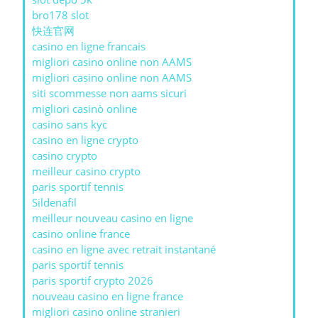
bro178 slot
快连官网
casino en ligne francais
migliori casino online non AAMS
migliori casino online non AAMS
siti scommesse non aams sicuri
migliori casinò online
casino sans kyc
casino en ligne crypto
casino crypto
meilleur casino crypto
paris sportif tennis
Sildenafil
meilleur nouveau casino en ligne
casino online france
casino en ligne avec retrait instantané
paris sportif tennis
paris sportif crypto 2026
nouveau casino en ligne france
migliori casino online stranieri