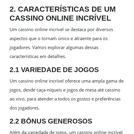
2. CARACTERÍSTICAS DE UM
CASSINO ONLINE INCRÍVEL
Um cassino online incrível se destaca por diversos
aspectos que o tornam único e atraente para os
jogadores. Vamos explorar algumas dessas
características em detalhes.
2.1 VARIEDADE DE JOGOS
Um cassino online incrível oferece uma ampla gama de
jogos, desde caça-níqueis e jogos de mesa até cassino
ao vivo, para atender a todos os gostos e preferências
dos jogadores.
2.2 BÔNUS GENEROSOS
Além da variedade de jogos, um cassino online incrível