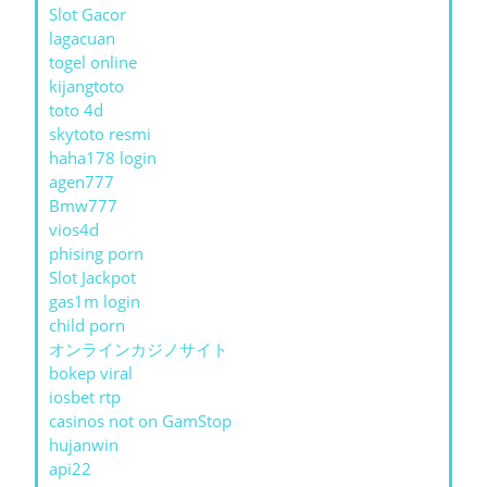
Slot Gacor
lagacuan
togel online
kijangtoto
toto 4d
skytoto resmi
haha178 login
agen777
Bmw777
vios4d
phising porn
Slot Jackpot
gas1m login
child porn
オンラインカジノサイト
bokep viral
iosbet rtp
casinos not on GamStop
hujanwin
api22