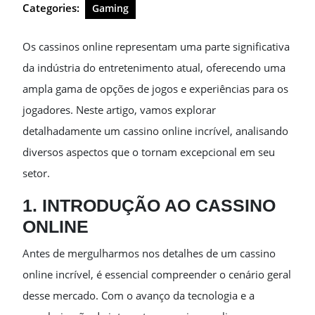
Categories:
Gaming
Os cassinos online representam uma parte significativa
da indústria do entretenimento atual, oferecendo uma
ampla gama de opções de jogos e experiências para os
jogadores. Neste artigo, vamos explorar
detalhadamente um cassino online incrível, analisando
diversos aspectos que o tornam excepcional em seu
setor.
1. INTRODUÇÃO AO CASSINO
ONLINE
Antes de mergulharmos nos detalhes de um cassino
online incrível, é essencial compreender o cenário geral
desse mercado. Com o avanço da tecnologia e a