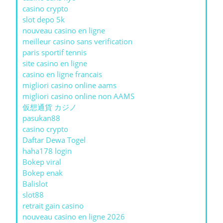
casino crypto
slot depo 5k
nouveau casino en ligne
meilleur casino sans verification
paris sportif tennis
site casino en ligne
casino en ligne francais
migliori casino online aams
migliori casino online non AAMS
仮想通貨 カジノ
pasukan88
casino crypto
Daftar Dewa Togel
haha178 login
Bokep viral
Bokep enak
Balislot
slot88
retrait gain casino
nouveau casino en ligne 2026