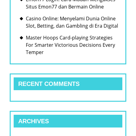
Situs Emon77 dan Bermain Online
Casino Online: Menyelami Dunia Online
Slot, Betting, dan Gambling di Era Digital
Master Hoops Card-playing Strategies
For Smarter Victorious Decisions Every
Temper
RECENT COMMENTS
ARCHIVES