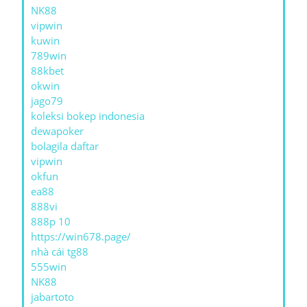
NK88
vipwin
kuwin
789win
88kbet
okwin
jago79
koleksi bokep indonesia
dewapoker
bolagila daftar
vipwin
okfun
ea88
888vi
888p 10
https://win678.page/
nhà cái tg88
555win
NK88
jabartoto