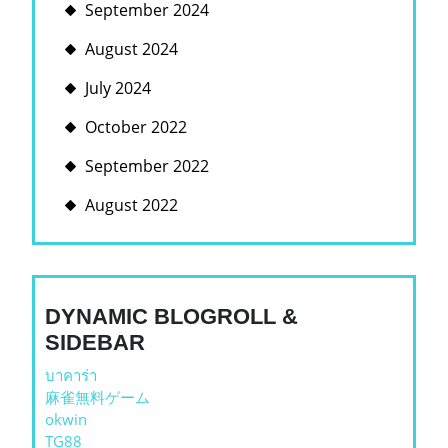
September 2024
August 2024
July 2024
October 2022
September 2022
August 2022
DYNAMIC BLOGROLL &
SIDEBAR
บาคาร่า
麻雀無料ゲーム
okwin
TG88