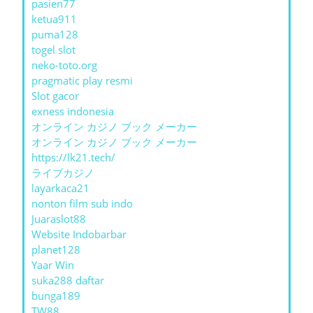
pasien77
ketua911
puma128
togel slot
neko-toto.org
pragmatic play resmi
Slot gacor
exness indonesia
オンライン カジノ ブック メーカー
オンライン カジノ ブック メーカー
https://lk21.tech/
ライブカジノ
layarkaca21
nonton film sub indo
Juaraslot88
Website Indobarbar
planet128
Yaar Win
suka288 daftar
bunga189
TW88