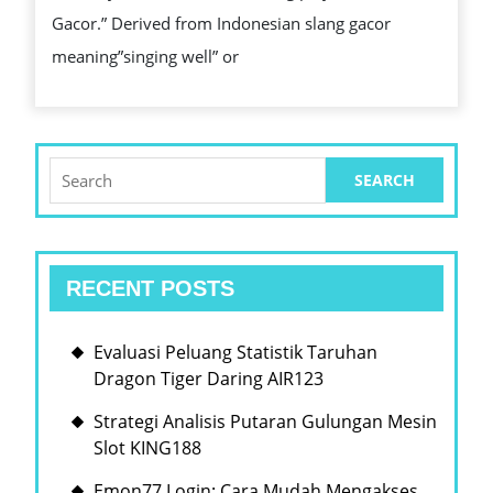
Gacor.” Derived from Indonesian slang gacor
LUCK,
meaning”singing well” or
SCHEME,
AND
LUCK
JAR
Search
for:
IN
THE
INTEGER
RECENT POSTS
CASINO
KINGDOM
Evaluasi Peluang Statistik Taruhan
Dragon Tiger Daring AIR123
Strategi Analisis Putaran Gulungan Mesin
Slot KING188
Emon77 Login: Cara Mudah Mengakses