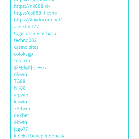
https://nk888.io/
https:/qs888.it.com/
https://kuwincom.net/
apk slot777
togel online terbaru
techno002
casino sites
coloksgp
บาคาร่า
麻雀無料ゲーム
okwin
TG88
NK88
vipwin
kuwin
789win
88kbet
okwin
jago79
koleksi bokep indonesia