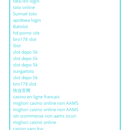
fafa789 login
toto online
Sumsel toto
apidewa login
Balislot
hd porno izle
bro178 slot
Slot
slot depo 5k
slot depo 5k
slot depo 5k
sungaitoto
slot depo 5k
bro178 slot
快连官网
casino en ligne francais
migliori casino online non AAMS
migliori casino online non AAMS
siti scommesse non aams sicuri
migliori casinò online
casino sans kyc