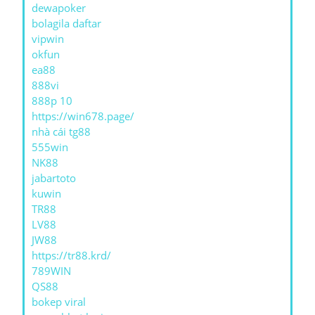
dewapoker
bolagila daftar
vipwin
okfun
ea88
888vi
888p 10
https://win678.page/
nhà cái tg88
555win
NK88
jabartoto
kuwin
TR88
LV88
JW88
https://tr88.krd/
789WIN
QS88
bokep viral