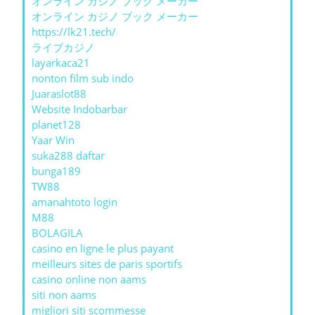
オンライン カジノ ブック メーカー
オンライン カジノ ブック メーカー
https://lk21.tech/
ライブカジノ
layarkaca21
nonton film sub indo
Juaraslot88
Website Indobarbar
planet128
Yaar Win
suka288 daftar
bunga189
TW88
amanahtoto login
M88
BOLAGILA
casino en ligne le plus payant
meilleurs sites de paris sportifs
casino online non aams
siti non aams
migliori siti scommesse