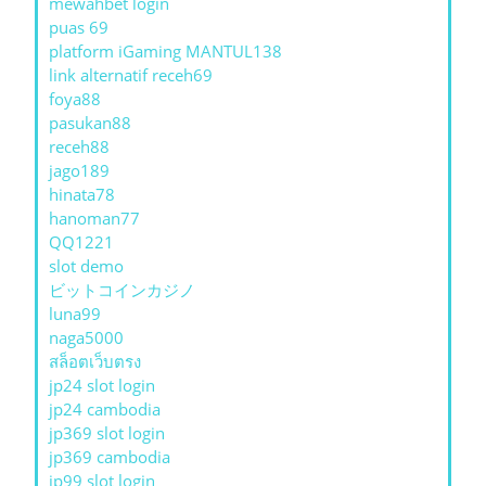
mewahbet login
puas 69
platform iGaming MANTUL138
link alternatif receh69
foya88
pasukan88
receh88
jago189
hinata78
hanoman77
QQ1221
slot demo
ビットコインカジノ
luna99
naga5000
สล็อตเว็บตรง
jp24 slot login
jp24 cambodia
jp369 slot login
jp369 cambodia
jp99 slot login