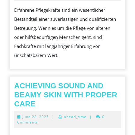
2024
SUPPORTING
IHRE
Erfahrene Pflegekräfte sind ein wesentlicher
RECOVERY
BETREUUNG
Bestandteil einer zuverlässigen und qualifizierten
AFTER
Betreuung. Wenn es um die Pflege von älteren
ACCIDENTS
oder hilfsbedürftigen Menschen geht, sind
Fachkräfte mit langjähriger Erfahrung von
unschätzbarem Wert.
ACHIEVING SOUND AND
BEAMY SKIN WITH PROPER
ACHIEVING
CARE
SOUND
June
June 28, 2025
|
ahead_time
|
0
AND
28,
Comments
2025
BEAMY