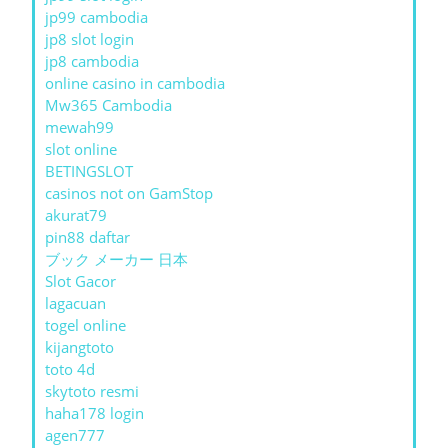
jp99 cambodia
jp8 slot login
jp8 cambodia
online casino in cambodia
Mw365 Cambodia
mewah99
slot online
BETINGSLOT
casinos not on GamStop
akurat79
pin88 daftar
ブック メーカー 日本
Slot Gacor
lagacuan
togel online
kijangtoto
toto 4d
skytoto resmi
haha178 login
agen777