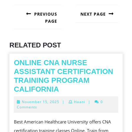
POST
NAVIGATION
PREVIOUS
NEXT PAGE
PAGE
Next
post:
Previous
post:
RELATED POST
ONLINE CNA NURSE
ASSISTANT CERTIFICATION
TRAINING PROGRAM
ONLINE
CALIFORNIA
CNA
November
November 15, 2025
|
Haani
|
0
NURSE
15,
Comments
2025
ASSISTANT
Best American Healthcare University offers CNA
CERTIFICATION
certification training classes Online. Train from