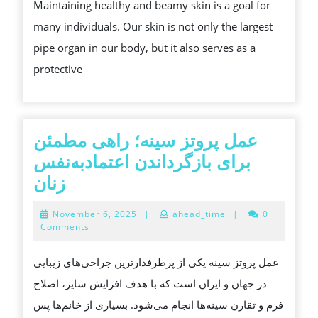
Maintaining healthy and beamy skin is a goal for
SKIN
many individuals. Our skin is not only the largest
WITH
pipe organ in our body, but it also serves as a
PROPER
protective
CARE
عمل پروتز سینه؛ راهی مطمئن
برای بازگرداندن اعتمادبه‌نفس
عمل
زنان
پروتز
November
November 6, 2025
|
ahead_time
|
0
سینه؛
6,
Comments
2025
راهی
عمل پروتز سینه یکی از پرطرفدارترین جراحی‌های زیبایی
مطمئن
در جهان و ایران است که با هدف افزایش سایز، اصلاح
برای
فرم و تقارن سینه‌ها انجام می‌شود. بسیاری از خانم‌ها پس
بازگرداندن