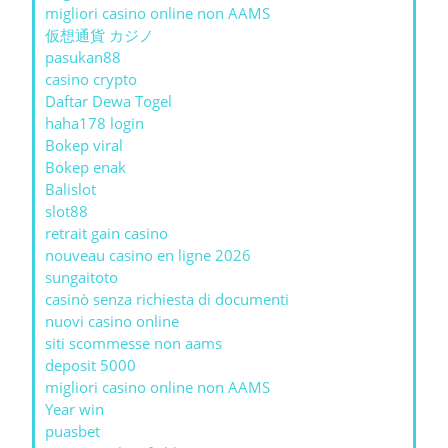
migliori casino online non AAMS
仮想通貨 カジノ
pasukan88
casino crypto
Daftar Dewa Togel
haha178 login
Bokep viral
Bokep enak
Balislot
slot88
retrait gain casino
nouveau casino en ligne 2026
sungaitoto
casinò senza richiesta di documenti
nuovi casino online
siti scommesse non aams
deposit 5000
migliori casino online non AAMS
Year win
puasbet