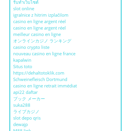
รับทําเว็บไซต์
slot online
igralnice z hitrim izplačilom
casino en ligne argent réel
casino en ligne argent réel
meilleur casino en ligne
オンラインカジノ ランキング
casino crypto liste
nouveau casino en ligne france
kapalwin
Situs toto
https://dehaltotoklik.com
Schweinefleisch Dortmund
casino en ligne retrait immédiat
api22 daftar
ブック メーカー
suka288
ライブカジノ
slot depo qris
dewajp
M88 link