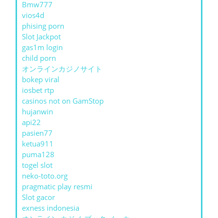
Bmw777
vios4d
phising porn
Slot Jackpot
gas1m login
child porn
オンラインカジノサイト
bokep viral
iosbet rtp
casinos not on GamStop
hujanwin
api22
pasien77
ketua911
puma128
togel slot
neko-toto.org
pragmatic play resmi
Slot gacor
exness indonesia