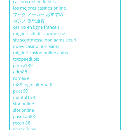
casinos online fiables
los mejores casinos online
ブック メーカー おすすめ
カジノ 仮想通貨
casino en ligne francais
migliori siti di scommesse
siti scommesse non aams sicuri
nuovi casino non aams
migliori casino online aams
totopaedi.biz
garasi189
edm88
roma99
m88 login alternatif
puas69
mantul138
slot online
slot online
pasukan88
receh 88
pos4d login