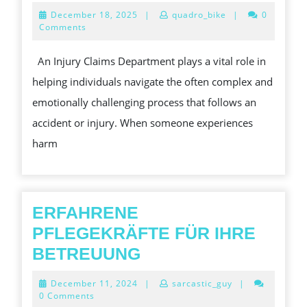
THE
December
December 18, 2025
|
quadro_bike
|
0
CRUCIAL
18,
Comments
2025
ROLE
An Injury Claims Department plays a vital role in
OF
helping individuals navigate the often complex and
AN
emotionally challenging process that follows an
INJURY
accident or injury. When someone experiences
CLAIMS
harm
DEPARTMEN
IN
PROTECTING
RIGHTS,
ERFAHRENE
MANAGING
PFLEGEKRÄFTE FÜR IHRE
COMPENSAT
ERFAHRENE
BETREUUNG
PROCESSES,
PFLEGEKRÄFTE
December
December 11, 2024
|
sarcastic_guy
|
AND
FÜR
11,
0 Comments