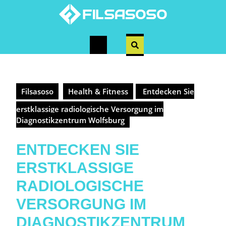
Skip
to
content
Open
Button
Filsasoso
Health & Fitness
Entdecken Sie
erstklassige radiologische Versorgung im
Diagnostikzentrum Wolfsburg
ENTDECKEN SIE
ERSTKLASSIGE
RADIOLOGISCHE
VERSORGUNG IM
DIAGNOSTIKZENTRUM