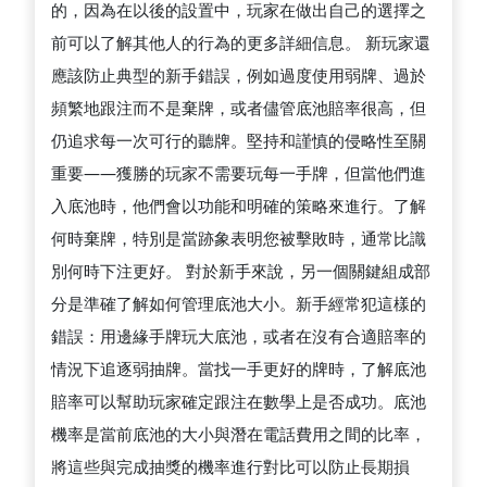
的，因為在以後的設置中，玩家在做出自己的選擇之
前可以了解其他人的行為的更多詳細信息。 新玩家還
應該防止典型的新手錯誤，例如過度使用弱牌、過於
頻繁地跟注而不是棄牌，或者儘管底池賠率很高，但
仍追求每一次可行的聽牌。堅持和謹慎的侵略性至關
重要——獲勝的玩家不需要玩每一手牌，但當他們進
入底池時，他們會以功能和明確的策略來進行。了解
何時棄牌，特別是當跡象表明您被擊敗時，通常比識
別何時下注更好。 對於新手來說，另一個關鍵組成部
分是準確了解如何管理底池大小。新手經常犯這樣的
錯誤：用邊緣手牌玩大底池，或者在沒有合適賠率的
情況下追逐弱抽牌。當找一手更好的牌時，了解底池
賠率可以幫助玩家確定跟注在數學上是否成功。底池
機率是當前底池的大小與潛在電話費用之間的比率，
將這些與完成抽獎的機率進行對比可以防止長期損