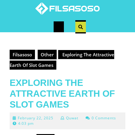
Skip
to
content
Open
Button
Filsasoso
Other
Exploring The Attractive
Earth Of Slot Games
EXPLORING THE
ATTRACTIVE EARTH OF
SLOT GAMES
February
February 22, 2025
Quwat
0 Comments
22,
4:03 pm
2025