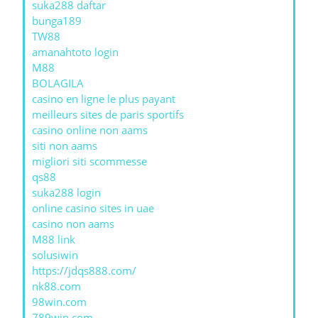
suka288 daftar
bunga189
TW88
amanahtoto login
M88
BOLAGILA
casino en ligne le plus payant
meilleurs sites de paris sportifs
casino online non aams
siti non aams
migliori siti scommesse
qs88
suka288 login
online casino sites in uae
casino non aams
M88 link
solusiwin
https://jdqs888.com/
nk88.com
98win.com
789win com