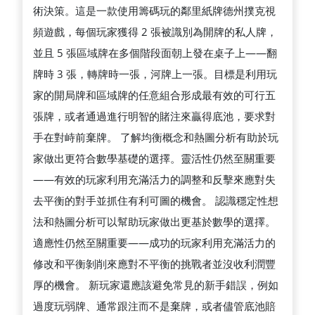
術決策。這是一款使用籌碼玩的鄰里紙牌德州撲克視
頻遊戲，每個玩家獲得 2 張被識別為開牌的私人牌，
並且 5 張區域牌在多個階段面朝上發在桌子上——翻
牌時 3 張，轉牌時一張，河牌上一張。目標是利用玩
家的開局牌和區域牌的任意組合形成最有效的可行五
張牌，或者通過進行明智的賭注來贏得底池，要求對
手在對峙前棄牌。 了解均衡概念和熱圖分析有助於玩
家做出更符合數學基礎的選擇。靈活性仍然至關重要
——有效的玩家利用充滿活力的調整和反擊來應對失
去平衡的對手並抓住有利可圖的機會。 認識穩定性想
法和熱圖分析可以幫助玩家做出更基於數學的選擇。
適應性仍然至關重要——成功的玩家利用充滿活力的
修改和平衡剝削來應對不平衡的挑戰者並沒收利潤豐
厚的機會。 新玩家還應該避免常見的新手錯誤，例如
過度玩弱牌、通常跟注而不是棄牌，或者儘管底池賠