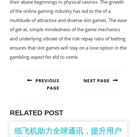
their abase beginnings in physical casinos. The growth
of the online gaming industry has led to the of a
multitude of attractive and diverse slot games. The ease
of get at, simple mindedness of the game mechanics
and underlying vibrate of the risk repay ratio of betting
ensures that slot games will stay on a love option in the
gambling aspect for eld to come.
POST
NAVIGATION
PREVIOUS
NEXT PAGE
PAGE
Next
post:
Previous
post:
RELATED POST
纸飞机助力全球通讯，提升用户