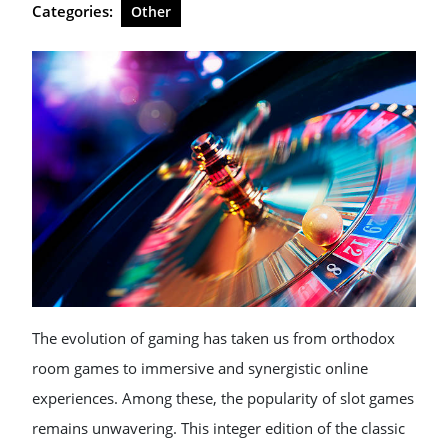
Categories:
Other
The evolution of gaming has taken us from orthodox
room games to immersive and synergistic online
experiences. Among these, the popularity of slot games
remains unwavering. This integer edition of the classic