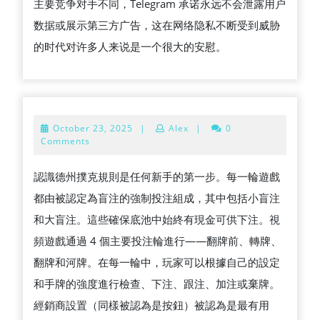
主要竞争对手不同，Telegram 承诺永远不会泄露用户
数据或展示第三方广告，这在网络隐私不断受到威胁
的时代对许多人来说是一个很大的安慰。
October
October 23, 2025
|
Alex
|
0
23,
Comments
2025
認識德州撲克規則是任何新手的第一步。每一輪遊戲
都由被認定為盲注的強制投注組成，其中包括小盲注
和大盲注。這些確保底池中始終有現金可供下注。視
頻遊戲通過 4 個主要投注輪進行——翻牌前、轉牌、
翻牌和河牌。在每一輪中，玩家可以根據自己的設定
和手牌的強度進行檢查、下注、跟注、加注或棄牌。
經銷商設置（同樣被認為是按鈕）被認為是最有用