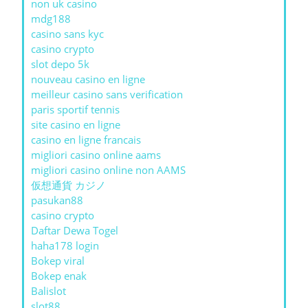
non uk casino
mdg188
casino sans kyc
casino crypto
slot depo 5k
nouveau casino en ligne
meilleur casino sans verification
paris sportif tennis
site casino en ligne
casino en ligne francais
migliori casino online aams
migliori casino online non AAMS
仮想通貨 カジノ
pasukan88
casino crypto
Daftar Dewa Togel
haha178 login
Bokep viral
Bokep enak
Balislot
slot88