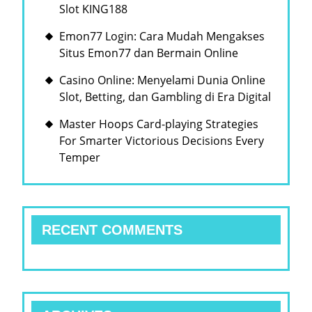
Slot KING188
Emon77 Login: Cara Mudah Mengakses
Situs Emon77 dan Bermain Online
Casino Online: Menyelami Dunia Online
Slot, Betting, dan Gambling di Era Digital
Master Hoops Card-playing Strategies
For Smarter Victorious Decisions Every
Temper
RECENT COMMENTS