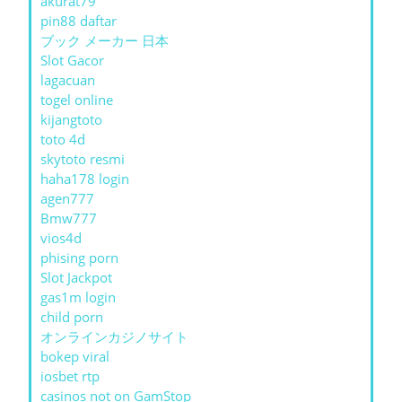
akurat79
pin88 daftar
ブック メーカー 日本
Slot Gacor
lagacuan
togel online
kijangtoto
toto 4d
skytoto resmi
haha178 login
agen777
Bmw777
vios4d
phising porn
Slot Jackpot
gas1m login
child porn
オンラインカジノサイト
bokep viral
iosbet rtp
casinos not on GamStop