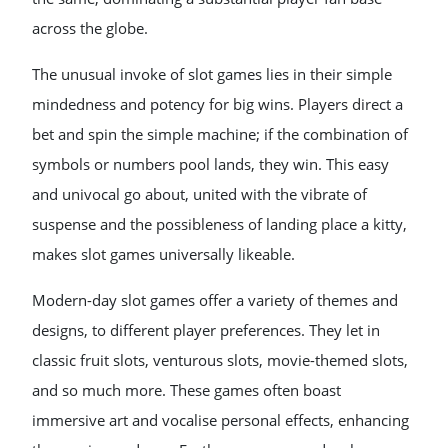
across the globe.
The unusual invoke of slot games lies in their simple
mindedness and potency for big wins. Players direct a
bet and spin the simple machine; if the combination of
symbols or numbers pool lands, they win. This easy
and univocal go about, united with the vibrate of
suspense and the possibleness of landing place a kitty,
makes slot games universally likeable.
Modern-day slot games offer a variety of themes and
designs, to different player preferences. They let in
classic fruit slots, venturous slots, movie-themed slots,
and so much more. These games often boast
immersive art and vocalise personal effects, enhancing