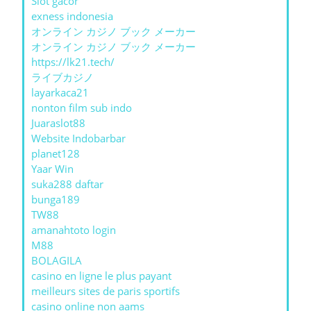
Slot gacor
exness indonesia
オンライン カジノ ブック メーカー
オンライン カジノ ブック メーカー
https://lk21.tech/
ライブカジノ
layarkaca21
nonton film sub indo
Juaraslot88
Website Indobarbar
planet128
Yaar Win
suka288 daftar
bunga189
TW88
amanahtoto login
M88
BOLAGILA
casino en ligne le plus payant
meilleurs sites de paris sportifs
casino online non aams