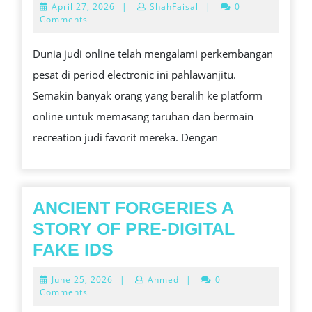
April
April 27, 2026
|
ShahFaisal
|
0
SLOT
27,
Comments
2026
ONLINE
Dunia judi online telah mengalami perkembangan
UNTUK
pesat di period electronic ini pahlawanjitu.
PENGGUNAAN
Semakin banyak orang yang beralih ke platform
WAKTU
online untuk memasang taruhan dan bermain
LUANG
recreation judi favorit mereka. Dengan
ANCIENT FORGERIES A
STORY OF PRE-DIGITAL
ANCIENT
FAKE IDS
FORGERIES
June
June 25, 2026
|
Ahmed
|
0
A
25,
Comments
2026
STORY