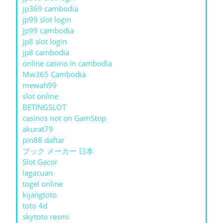
jp369 cambodia
jp99 slot login
jp99 cambodia
jp8 slot login
jp8 cambodia
online casino in cambodia
Mw365 Cambodia
mewah99
slot online
BETINGSLOT
casinos not on GamStop
akurat79
pin88 daftar
ブック メーカー 日本
Slot Gacor
lagacuan
togel online
kijangtoto
toto 4d
skytoto resmi