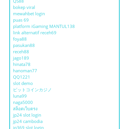
QS88
bokep viral
mewahbet login
puas 69
platform iGaming MANTUL138
link alternatif receh69
foya88
pasukan88
receh88
jago189
hinata78
hanoman77
QQ1221
slot demo
ビットコインカジノ
luna99
naga5000
สล็อตเว็บตรง
jp24 slot login
jp24 cambodia
jp369 slot login