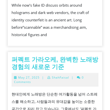
While now’s fake ID discuss orbits around
OF
holograms and dark web vendors, the craft of
PRE-
identity counterfeit is an ancient art. Long
DIGITAL
before”scannable” was a merchandising aim,
FAKE
historical figures and
IDS
퍼펙트 가라오케, 완벽한 노래방
퍼
경험의 새로운 기준
펙
May
May 27, 2025
|
ShahFaisal
|
0
트
27,
Comments
2025
가
현대인에게 노래방은 단순한 여가활동을 넘어 스트레
라
스를 해소하고, 사람들과의 유대감을 높이는 소중한
오
공간으로 자리 잡고 있습니다. 그중에서도 ‘퍼펙트 가