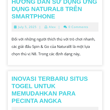
HƯỚNG DẪN SỬ DỤNG ỨNG
DỤNG NATURAL8 TRÊN
HƯỚNG
SMARTPHONE
DẪN
July
July 5, 2025
|
Alex
|
0 Comments
SỬ
5,
2025
DỤNG
Đối với những người thích thú với trò chơi nhanh,
ỨNG
các giải đấu Spin & Go của Natural8 là một lựa
DỤNG
chọn thú vị N8. Trong các định dạng này,
NATURAL8
TRÊN
SMARTPHONE
INOVASI TERBARU SITUS
TOGEL UNTUK
MEMUDAHKAN PARA
INOVASI
PECINTA ANGKA
TERBARU