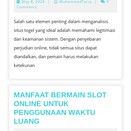
May
May 8, 2026
|
MuhammadTariq
|
0
SITUS
8,
Comments
2026
TOGEL
Salah satu elemen penting dalam menganalisis
UNTUK
situs togel yang ideal adalah memahami legitimasi
MEMUDAHKAN
dan keamanan sistem. Dengan penyebaran
PARA
perjudian online, tidak semua situs dapat
PECINTA
diandalkan, dan pemain harus melakukan
ANGKA
ketekunan
MANFAAT BERMAIN SLOT
ONLINE UNTUK
PENGGUNAAN WAKTU
MANFAAT
LUANG
BERMAIN