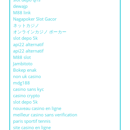
dewajp
M88 link
Nagapoker Slot Gacor
ネットカジノ
オンラインカジノ ポーカー
slot depo 5k
api22 alternatif
api22 alternatif
M88 slot
Jambitoto
Bokep enak
non uk casino
mdg188
casino sans kyc
casino crypto
slot depo 5k
nouveau casino en ligne
meilleur casino sans verification
paris sportif tennis
site casino en ligne