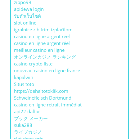
zippo99
apidewa login
รับทําเว็บไซต์
slot online
igralnice z hitrim izplačilom
casino en ligne argent réel
casino en ligne argent réel
meilleur casino en ligne
オンラインカジノ ランキング
casino crypto liste
nouveau casino en ligne france
kapalwin
Situs toto
https://dehaltotoklik.com
Schweinefleisch Dortmund
casino en ligne retrait immédiat
api22 daftar
ブック メーカー
suka288
ライブカジノ
slot depo qris