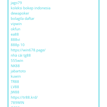
jago79
koleksi bokep indonesia
dewapoker
bolagila daftar
vipwin
okfun
ea88
888vi
888p 10
https://win678.page/
nhà cái tg88
555win
NK88
jabartoto
kuwin
TR88
LV88
JW88
https://tr88.krd/
789WIN