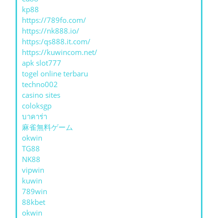
kp88
https://789fo.com/
https://nk888.io/
https:/qs888.it.com/
https://kuwincom.net/
apk slot777
togel online terbaru
techno002
casino sites
coloksgp
บาคาร่า
麻雀無料ゲーム
okwin
TG88
NK88
vipwin
kuwin
789win
88kbet
okwin