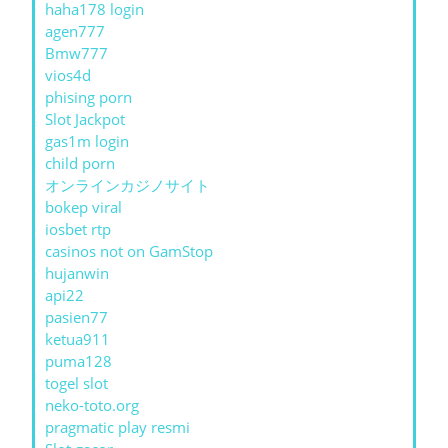
haha178 login
agen777
Bmw777
vios4d
phising porn
Slot Jackpot
gas1m login
child porn
オンラインカジノサイト
bokep viral
iosbet rtp
casinos not on GamStop
hujanwin
api22
pasien77
ketua911
puma128
togel slot
neko-toto.org
pragmatic play resmi