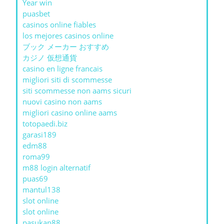
Year win
puasbet
casinos online fiables
los mejores casinos online
ブック メーカー おすすめ
カジノ 仮想通貨
casino en ligne francais
migliori siti di scommesse
siti scommesse non aams sicuri
nuovi casino non aams
migliori casino online aams
totopaedi.biz
garasi189
edm88
roma99
m88 login alternatif
puas69
mantul138
slot online
slot online
pasukan88