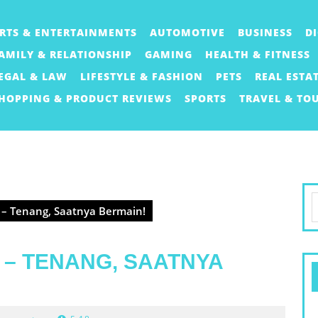
RTS & ENTERTAINMENTS
AUTOMOTIVE
BUSINESS
D
AMILY & RELATIONSHIP
GAMING
HEALTH & FITNESS
EGAL & LAW
LIFESTYLE & FASHION
PETS
REAL ESTA
HOPPING & PRODUCT REVIEWS
SPORTS
TRAVEL & TO
S
– Tenang, Saatnya Bermain!
f
 – TENANG, SAATNYA