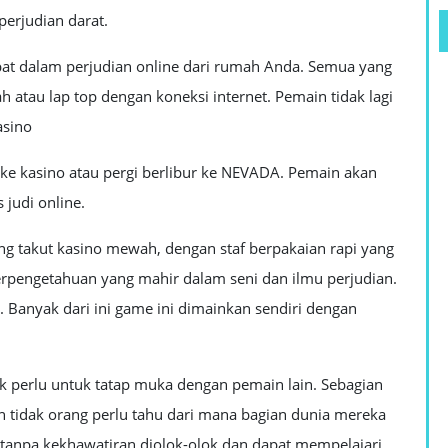
erjudian darat.
bat dalam perjudian online dari rumah Anda. Semua yang
atau lap top dengan koneksi internet. Pemain tidak lagi
asino
ke kasino atau pergi berlibur ke NEVADA. Pemain akan
judi online.
ng takut kasino mewah, dengan staf berpakaian rapi yang
erpengetahuan yang mahir dalam seni dan ilmu perjudian.
m. Banyak dari ini game ini dimainkan sendiri dengan
 perlu untuk tatap muka dengan pemain lain. Sebagian
tidak orang perlu tahu dari mana bagian dunia mereka
tanpa kekhawatiran diolok-olok dan dapat mempelajari