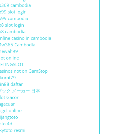
p369 cambodia
p99 slot login
p99 cambodia
p8 slot login
p8 cambodia
nline casino in cambodia
Mw365 Cambodia
mewah99
lot online
ETINGSLOT
asinos not on GamStop
kurat79
in88 daftar
ブック メーカー 日本
lot Gacor
agacuan
ogel online
ijangtoto
oto 4d
kytoto resmi