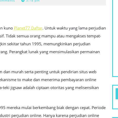
Comments
5:18 pm
man kuno
Planet77 Daftar
. Untuk waktu yang lama perjudian
lusif. Tidak semua orang mampu atau mengakses tempat-
ngkin sekitar tahun 1995, memungkinkan perjudian
orang. Perangkat lunak yang mensimulasikan permainan
 dan murah serta penting untuk pendirian situs web
h mekanisme to make dan menerima pembayaran online
-teki jigsaw adalah ciptaan otoritas yang melisensikan
n 1995 mereka mulai berkembang biak dengan cepat. Periode
stri perjudian online. Hanya karena perjudian online