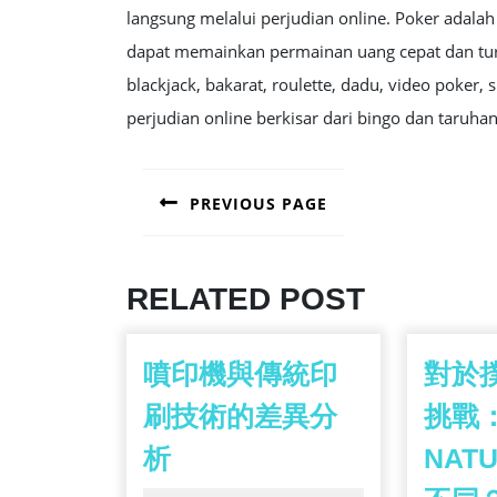
langsung melalui perjudian online. Poker adalah
dapat memainkan permainan uang cepat dan tur
blackjack, bakarat, roulette, dadu, video poker,
perjudian online berkisar dari bingo dan taruhan 
POST
PREVIOUS PAGE
NAVIGATION
Previous
post:
RELATED POST
噴印機與傳統印
對於
刷技術的差異分
挑戰
噴
析
NAT
印