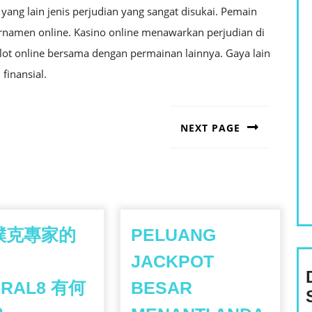
 yang lain jenis perjudian yang sangat disukai. Pemain
namen online. Kasino online menawarkan perjudian di
 slot online bersama dengan permainan lainnya. Gaya lain
finansial.
NEXT PAGE
Next
post:
撲克專家的
PELUANG
：
JACKPOT
URAL8 有何
BESAR
對