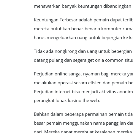
menawarkan banyak keuntungan dibandingkan p
Keuntungan Terbesar adalah pemain dapat terli
mereka butuhkan benar-benar a komputer rumah 
harus mengeluarkan uang untuk bepergian ke k
Tidak ada nongkrong dan uang untuk bepergian 
datang pulang dan segera get on a common situs 
Perjudian online sangat nyaman bagi mereka ya
melakukan operasi secara efisien dan pemain b
Perjudian internet bisa menjadi aktivitas anoni
perangkat lunak kasino the web.
Bahkan dalam beberapa permainan pemain tidak
besar pemain menggunakan nama panggilan dan 
dari. Mereka dapat membuat kesalahan mereka 