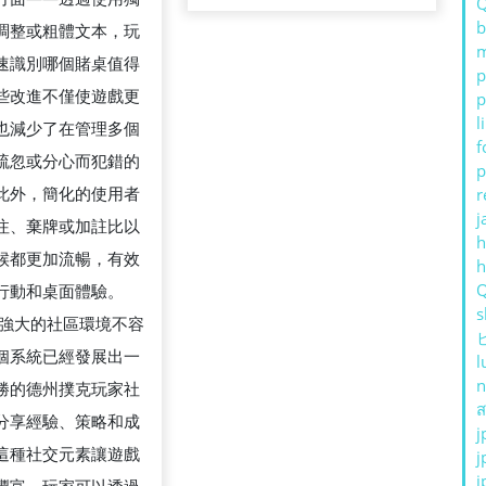
b
調整或粗體文本，玩
m
速識別哪個賭桌值得
p
些改進不僅使遊戲更
p
l
也減少了在管理多個
f
疏忽或分心而犯錯的
p
此外，簡化的使用者
r
j
注、棄牌或加註比以
h
候都更加流暢，有效
行動和桌面體驗。
s
al8 強大的社區環境不容
個系統已經發展出一
l
n
勝的德州撲克玩家社
ส
分享經驗、策略和成
j
這種社交元素讓遊戲
j
j