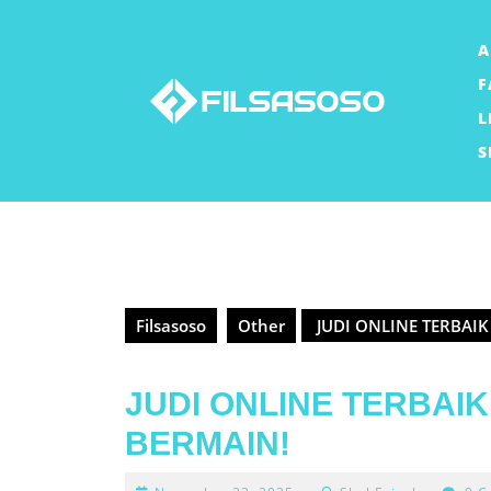
Skip
to
A
content
F
L
S
Filsasoso
Other
JUDI ONLINE TERBAIK 
JUDI ONLINE TERBAIK
BERMAIN!