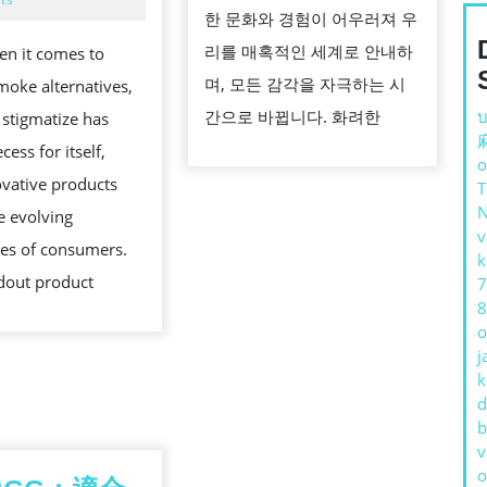
GESCHMACK:
한 문화와 경험이 어우러져 우
이
AN
리를 매혹적인 세계로 안내하
en it comes to
트
PERSISTENT
며, 모든 감각을 자극하는 시
oke alternatives,
라
FLAVOR
간으로 바뀝니다. 화려한
บ
 stigmatize has
이
UNDERGO
ecess for itself,
프:
o
ovative products
크
he evolving
루
v
ces of consumers.
즈
k
dout product
7
옵
8
션
o
j
k
d
b
v
o