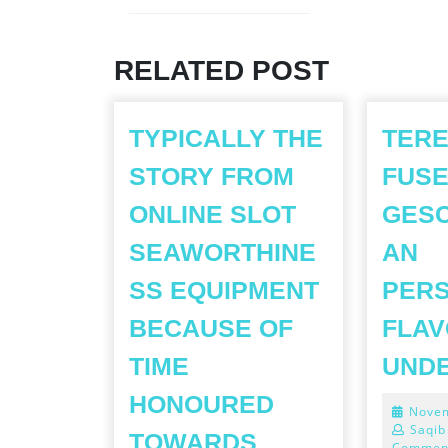
Previous
post:
RELATED POST
TYPICALLY THE
TERE
STORY FROM
FUS
ONLINE SLOT
GES
SEAWORTHINE
AN
SS EQUIPMENT
PERS
BECAUSE OF
FLA
TIME
UND
HONOURED
Novem
Saqib
TOWARDS
Commen