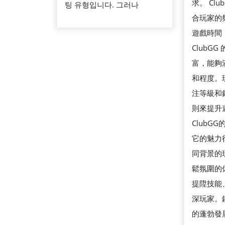
求。 Cl
팅 유형입니다. 그러나
한
合玩家的
베
遊戲時間
팅
ClubG
언
富，能夠
제
和程度。
든
注等級和
지
則來提升
비
ClubG
난
它的魅力
베
同背景的
팅
鬆氛圍的
의
提陞技能
중
深玩家。
요
的蓬勃發
성