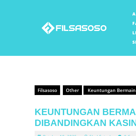
Skip
to
A
content
F
L
S
Filsasoso
Other
Keuntungan Bermain D
KEUNTUNGAN BERMAIN
DIBANDINGKAN KASI