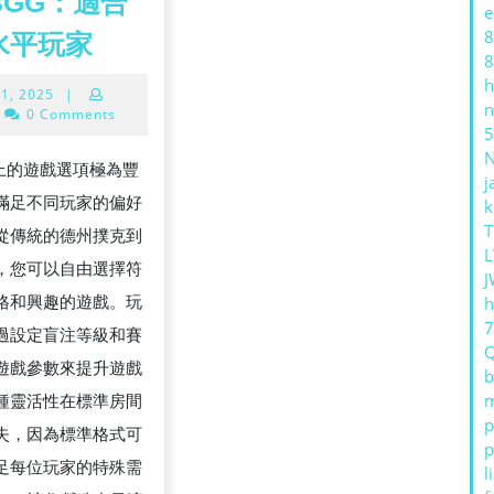
BGG：適合
e
CLUBGG：
8
水平玩家
8
適
h
June
11, 2025
|
合
n
11,
0 Comments
所
5
2025
有
G 上的遊戲選項極為豐
j
水
滿足不同玩家的偏好
k
平
T
從傳統的德州撲克到
L
玩
，您可以自由選擇符
J
家
格和興趣的遊戲。玩
h
過設定盲注等級和賽
遊戲參數來提升遊戲
b
種靈活性在標準房間
m
p
失，因為標準格式可
p
足每位玩家的特殊需
l