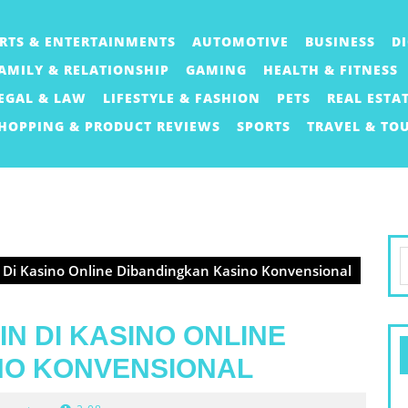
RTS & ENTERTAINMENTS
AUTOMOTIVE
BUSINESS
D
AMILY & RELATIONSHIP
GAMING
HEALTH & FITNESS
EGAL & LAW
LIFESTYLE & FASHION
PETS
REAL ESTA
HOPPING & PRODUCT REVIEWS
SPORTS
TRAVEL & TO
S
i Kasino Online Dibandingkan Kasino Konvensional
f
 DI KASINO ONLINE
NO KONVENSIONAL