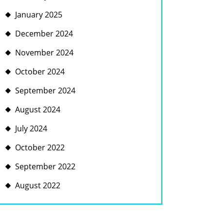
January 2025
December 2024
November 2024
October 2024
September 2024
August 2024
July 2024
October 2022
September 2022
August 2022