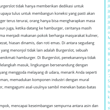
j
urgerslot tidak hanya memberikan dedikasi untuk
j
a upaya tulus untuk membangun koneksi yang pasti akan
j
rger terus terurai, orang hanya bisa mengharapkan masa
j
j
un juga, ketika datang ke hamburger, ceritanya masih
o
lama menjadi makanan pokok berharga masyarakat kuliner,
lezat, hiasan dinamis, dan roti emas. Di antara segudang
s
 yang menonjol tidak lain adalah Burgerslot, sebuah
B
menikmati hamburger. Di Burgerslot, penekanannya tidak
c
a
 Melangkah masuk, lingkungan bersenandung dengan
p
ang menggoda melayang di udara, menarik Anda seperti
yaman, memadukan komponen industri dengan mural
S
l
r, mengagumi asal-usulnya sambil menekan batas-batas
t
k
t
elompok, mencapai keseimbangan sempurna antara asin dan
s