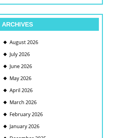
ARCHIVES
August 2026
July 2026
June 2026
May 2026
April 2026
March 2026
February 2026
January 2026