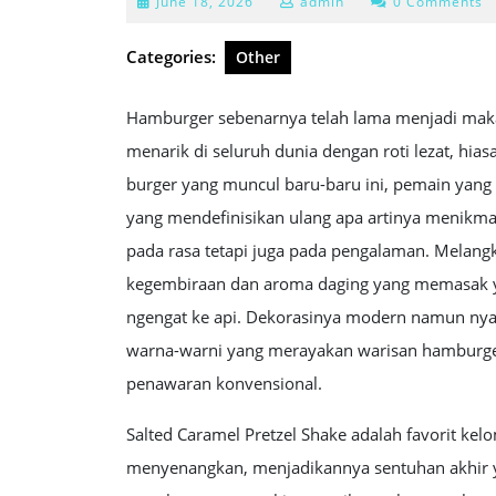
June
June 18, 2026
admin
0 Comments
18,
2026
Categories:
Other
Hamburger sebenarnya telah lama menjadi maka
menarik di seluruh dunia dengan roti lezat, hia
burger yang muncul baru-baru ini, pemain yang 
yang mendefinisikan ulang apa artinya menikma
pada rasa tetapi juga pada pengalaman. Melan
kegembiraan dan aroma daging yang memasak y
ngengat ke api. Dekorasinya modern namun n
warna-warni yang merayakan warisan hamburge
penawaran konvensional.
Salted Caramel Pretzel Shake adalah favorit k
menyenangkan, menjadikannya sentuhan akhir yan