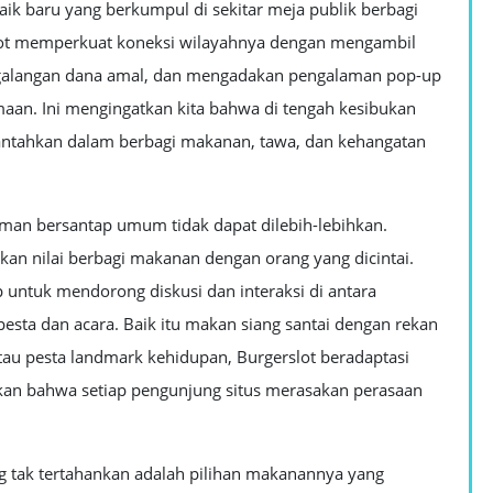
k baru yang berkumpul di sekitar meja publik berbagi
lot memperkuat koneksi wilayahnya dengan mengambil
ggalangan dana amal, dan mengadakan pengalaman pop-up
an. Ini mengingatkan kita bahwa di tengah kesibukan
bantahkan dalam berbagi makanan, tawa, dan kehangatan
laman bersantap umum tidak dapat dilebih-lebihkan.
kan nilai berbagi makanan dengan orang yang dicintai.
 untuk mendorong diskusi dan interaksi di antara
esta dan acara. Baik itu makan siang santai dengan rekan
au pesta landmark kehidupan, Burgerslot beradaptasi
an bahwa setiap pengunjung situs merasakan perasaan
ang tak tertahankan adalah pilihan makanannya yang