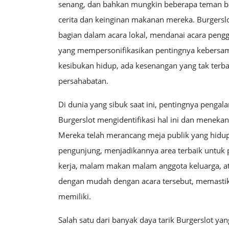
senang, dan bahkan mungkin beberapa teman bai
cerita dan keinginan makanan mereka. Burgers
bagian dalam acara lokal, mendanai acara pen
yang mempersonifikasikan pentingnya kebersama
kesibukan hidup, ada kesenangan yang tak ter
persahabatan.
Di dunia yang sibuk saat ini, pentingnya penga
Burgerslot mengidentifikasi hal ini dan menekan
Mereka telah merancang meja publik yang hidup
pengunjung, menjadikannya area terbaik untuk p
kerja, malam makan malam anggota keluarga, at
dengan mudah dengan acara tersebut, memastik
memiliki.
Salah satu dari banyak daya tarik Burgerslot y