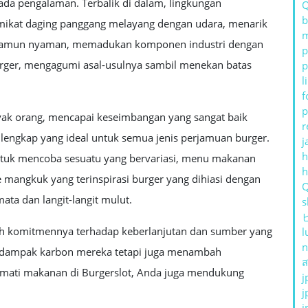
pada pengalaman. Terbalik di dalam, lingkungan
b
ikat daging panggang melayang dengan udara, menarik
m
n namun nyaman, memadukan komponen industri dengan
p
ger, mengagumi asal-usulnya sambil menekan batas
p
l
f
p
nyak orang, mencapai keseimbangan yang sangat baik
r
lengkap yang ideal untuk semua jenis perjamuan burger.
j
h
 untuk mencoba sesuatu yang bervariasi, menu makanan
e mangkuk yang terinspirasi burger yang dihiasi dengan
ata dan langit-langit mulut.
s
lah komitmennya terhadap keberlanjutan dan sumber yang
l
n
i dampak karbon mereka tetapi juga menambah
ส
mati makanan di Burgerslot, Anda juga mendukung
j
j
j