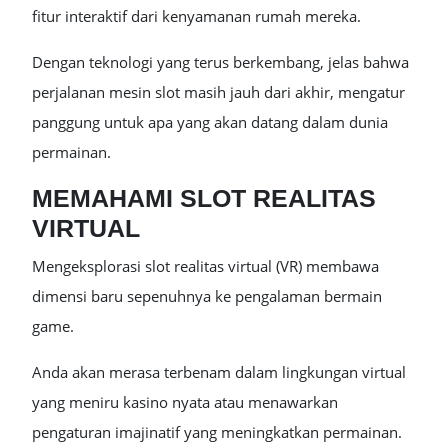
fitur interaktif dari kenyamanan rumah mereka.
Dengan teknologi yang terus berkembang, jelas bahwa
perjalanan mesin slot masih jauh dari akhir, mengatur
panggung untuk apa yang akan datang dalam dunia
permainan.
MEMAHAMI SLOT REALITAS
VIRTUAL
Mengeksplorasi slot realitas virtual (VR) membawa
dimensi baru sepenuhnya ke pengalaman bermain
game.
Anda akan merasa terbenam dalam lingkungan virtual
yang meniru kasino nyata atau menawarkan
pengaturan imajinatif yang meningkatkan permainan.