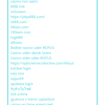
casino non aams
M88 link
solusiwin
https://jdqs888.com/
nk88.com
98win.com
789win com
togel88
afktoto
Bedste casino uden ROFUS
Casino uden dansk licens
Casino sider uden ROFUS
https://opticnervecollective.com/About
totobet login
toto slot
zippo99
apidewa login
รับทําเว็บไซต์
slot online
igralnice z hitrim izplačilom
casino en ligne argent réel