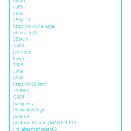
okfun
ea88
888vi
888p 10
https://win678.page/
nhà cái tg88
555win
NK88
jabartoto
kuwin
TR88
LV88
JW88
https://tr88.krd/
789WIN
QS88
bokep viral
mewahbet login
puas 69
platform iGaming MANTUL138
link alternatif receh69