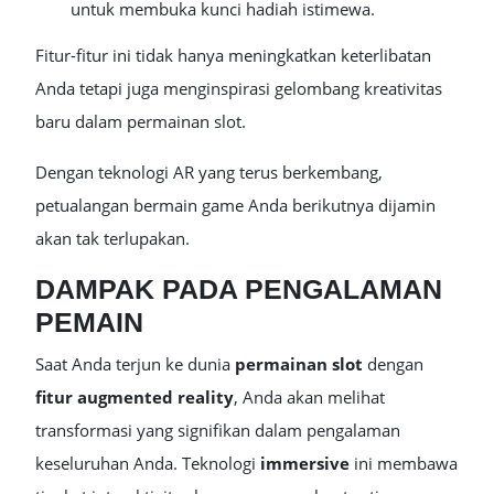
untuk membuka kunci hadiah istimewa.
Fitur-fitur ini tidak hanya meningkatkan keterlibatan
Anda tetapi juga menginspirasi gelombang kreativitas
baru dalam permainan slot.
Dengan teknologi AR yang terus berkembang,
petualangan bermain game Anda berikutnya dijamin
akan tak terlupakan.
DAMPAK PADA PENGALAMAN
PEMAIN
Saat Anda terjun ke dunia
permainan slot
dengan
fitur augmented reality
, Anda akan melihat
transformasi yang signifikan dalam pengalaman
keseluruhan Anda. Teknologi
immersive
ini membawa