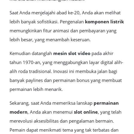
Saat Anda menjelajahi abad ke-20, Anda akan melihat
lebih banyak sofistikasi. Pengenalan
komponen listrik
memungkinkan fitur animasi dan pembayaran yang
lebih besar, yang menambah keseruan.
Kemudian datanglah
mesin slot video
pada akhir
tahun 1970-an, yang menggabungkan layar digital alih-
alih roda tradisional. Inovasi ini membuka jalan bagi
banyak paylines dan permainan bonus yang membuat
permainan lebih menarik.
Sekarang, saat Anda memeriksa lanskap
permainan
modern
, Anda akan menemui
slot online
, yang telah
merevolusi aksesibilitas dan pengalaman bermain.
Pemain dapat menikmati tema yang tak terbatas dan