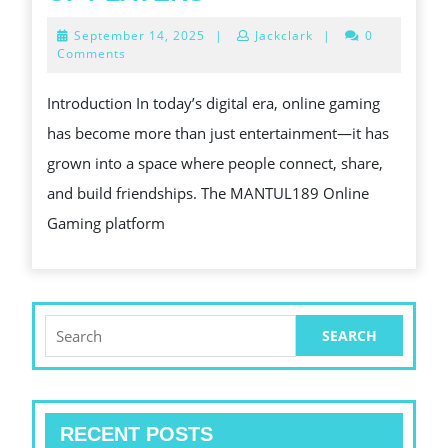
ONLINE
September
September 14, 2025
|
Jackclark
|
0
GAMING
14,
Comments
2025
PLATFORM
Introduction In today’s digital era, online gaming
CONNECTING
has become more than just entertainment—it has
COMMUNITIES
grown into a space where people connect, share,
OF
and build friendships. The MANTUL189 Online
PLAYERS
Gaming platform
Search
for:
RECENT POSTS