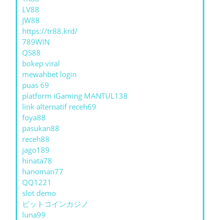
LV88
JW88
https://tr88.krd/
789WIN
QS88
bokep viral
mewahbet login
puas 69
platform iGaming MANTUL138
link alternatif receh69
foya88
pasukan88
receh88
jago189
hinata78
hanoman77
QQ1221
slot demo
ビットコインカジノ
luna99