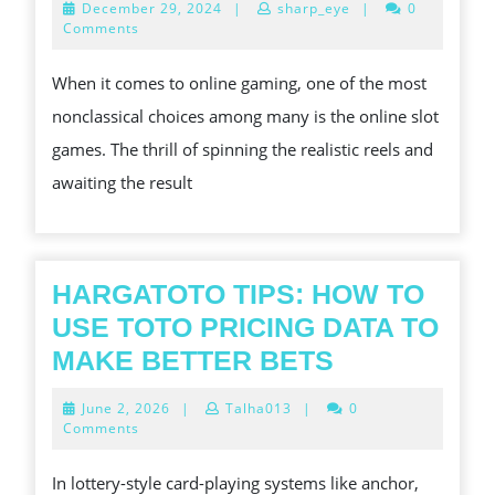
December
December 29, 2024
|
sharp_eye
|
0
EXCITING
29,
Comments
2024
WORLD
When it comes to online gaming, one of the most
OF
nonclassical choices among many is the online slot
ONLINE
games. The thrill of spinning the realistic reels and
SLOT
awaiting the result
GAMES
HARGATOTO TIPS: HOW TO
USE TOTO PRICING DATA TO
HARGATOT
MAKE BETTER BETS
TIPS:
June
June 2, 2026
|
Talha013
|
0
HOW
2,
Comments
2026
TO
In lottery-style card-playing systems like anchor,
USE