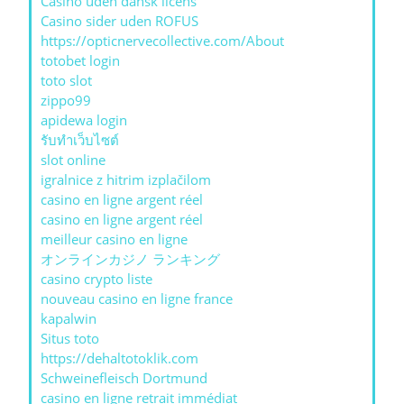
Casino uden dansk licens
Casino sider uden ROFUS
https://opticnervecollective.com/About
totobet login
toto slot
zippo99
apidewa login
รับทําเว็บไซต์
slot online
igralnice z hitrim izplačilom
casino en ligne argent réel
casino en ligne argent réel
meilleur casino en ligne
オンラインカジノ ランキング
casino crypto liste
nouveau casino en ligne france
kapalwin
Situs toto
https://dehaltotoklik.com
Schweinefleisch Dortmund
casino en ligne retrait immédiat