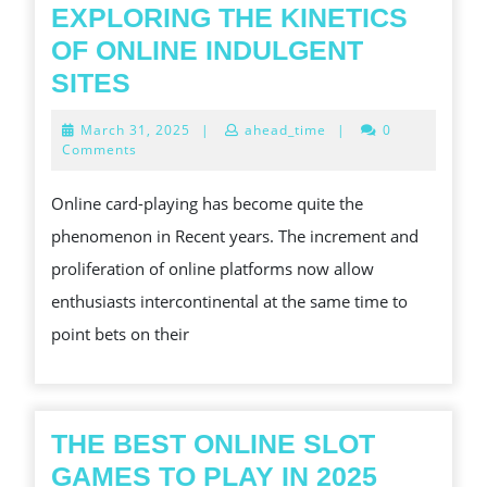
EXPLORING THE KINETICS
OF ONLINE INDULGENT
EXPLORING
SITES
THE
March
March 31, 2025
|
ahead_time
|
0
KINETICS
31,
Comments
2025
OF
Online card-playing has become quite the
ONLINE
phenomenon in Recent years. The increment and
INDULGENT
proliferation of online platforms now allow
SITES
enthusiasts intercontinental at the same time to
point bets on their
THE BEST ONLINE SLOT
THE
GAMES TO PLAY IN 2025