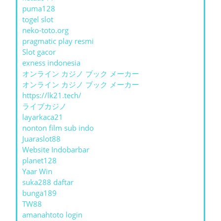
puma128
togel slot
neko-toto.org
pragmatic play resmi
Slot gacor
exness indonesia
オンライン カジノ ブック メーカー
オンライン カジノ ブック メーカー
https://lk21.tech/
ライブカジノ
layarkaca21
nonton film sub indo
Juaraslot88
Website Indobarbar
planet128
Yaar Win
suka288 daftar
bunga189
TW88
amanahtoto login