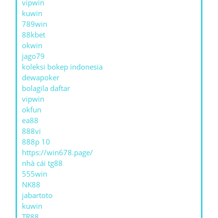
vipwin
kuwin
789win
88kbet
okwin
jago79
koleksi bokep indonesia
dewapoker
bolagila daftar
vipwin
okfun
ea88
888vi
888p 10
https://win678.page/
nhà cái tg88
555win
NK88
jabartoto
kuwin
TR88