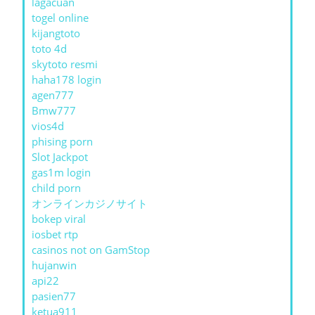
lagacuan
togel online
kijangtoto
toto 4d
skytoto resmi
haha178 login
agen777
Bmw777
vios4d
phising porn
Slot Jackpot
gas1m login
child porn
オンラインカジノサイト
bokep viral
iosbet rtp
casinos not on GamStop
hujanwin
api22
pasien77
ketua911