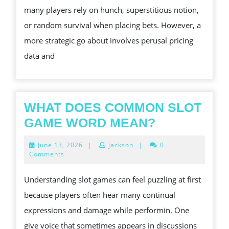
many players rely on hunch, superstitious notion,
TOTO
or random survival when placing bets. However, a
PRICING
more strategic go about involves perusal pricing
DATA
data and
TO
MAKE
BETTER
BETS
WHAT DOES COMMON SLOT
WHAT
GAME WORD MEAN?
DOES
June
June 13, 2026
|
jackson
|
0
COMMON
13,
Comments
2026
SLOT
Understanding slot games can feel puzzling at first
GAME
because players often hear many continual
WORD
expressions and damage while performin. One
MEAN?
give voice that sometimes appears in discussions