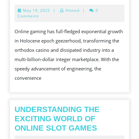
BEST
May
May 19, 2025
|
Ahmed
|
0
ONLINE
19,
Comments
2025
SLOT
Online gaming has full-fledged exponential growth
GAMES
in Holocene epoch geezerhood, transforming the
TO
orthodox casino and dissipated industry into a
PLAY
multi-billion-dollar integer marketplace. With the
IN
speedy advancement of engineering, the
2025
convenience
UNDERSTANDING THE
EXCITING WORLD OF
UNDERSTA
ONLINE SLOT GAMES
THE