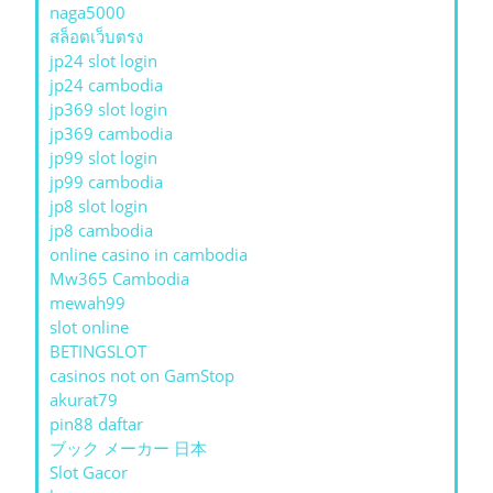
naga5000
สล็อตเว็บตรง
jp24 slot login
jp24 cambodia
jp369 slot login
jp369 cambodia
jp99 slot login
jp99 cambodia
jp8 slot login
jp8 cambodia
online casino in cambodia
Mw365 Cambodia
mewah99
slot online
BETINGSLOT
casinos not on GamStop
akurat79
pin88 daftar
ブック メーカー 日本
Slot Gacor