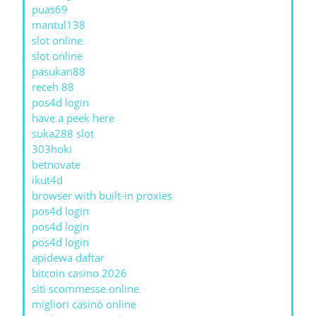
puas69
mantul138
slot online
slot online
pasukan88
receh 88
pos4d login
have a peek here
suka288 slot
303hoki
betnovate
ikut4d
browser with built-in proxies
pos4d login
pos4d login
pos4d login
apidewa daftar
bitcoin casino 2026
siti scommesse online
migliori casinò online