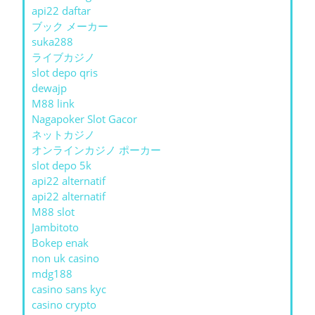
api22 daftar
ブック メーカー
suka288
ライブカジノ
slot depo qris
dewajp
M88 link
Nagapoker Slot Gacor
ネットカジノ
オンラインカジノ ポーカー
slot depo 5k
api22 alternatif
api22 alternatif
M88 slot
Jambitoto
Bokep enak
non uk casino
mdg188
casino sans kyc
casino crypto