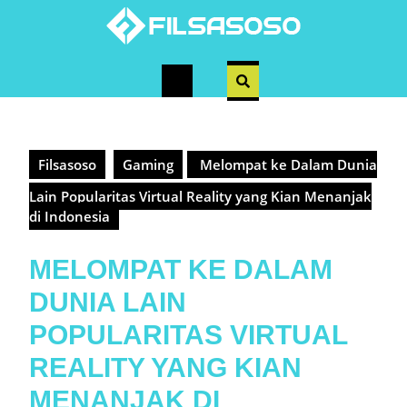
Skip
to
content
Open
Button
Filsasoso
Gaming
Melompat ke Dalam Dunia
Lain Popularitas Virtual Reality yang Kian Menanjak
di Indonesia
MELOMPAT KE DALAM
DUNIA LAIN
POPULARITAS VIRTUAL
REALITY YANG KIAN
MENANJAK DI