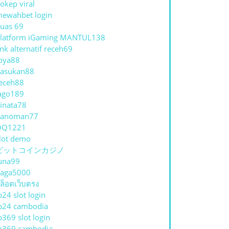
okep viral
ewahbet login
uas 69
latform iGaming MANTUL138
ink alternatif receh69
oya88
asukan88
eceh88
ago189
inata78
hanoman77
QQ1221
lot demo
ビットコインカジノ
una99
aga5000
ล็อตเว็บตรง
p24 slot login
p24 cambodia
p369 slot login
p369 cambodia