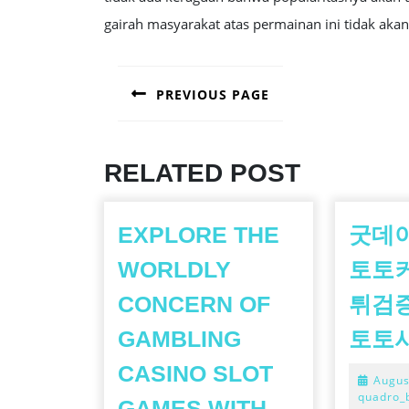
gairah masyarakat atas permainan ini tidak aka
POST
PREVIOUS PAGE
NAVIGATION
Previous
post:
RELATED POST
EXPLORE THE
굿데이
WORLDLY
토토
CONCERN OF
튀검증
GAMBLING
토토
CASINO SLOT
Augus
quadro_
GAMES WITH