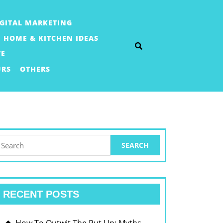
IGITAL MARKETING
HOME & KITCHEN IDEAS
TE
URS
OTHERS
earch
or:
RECENT POSTS