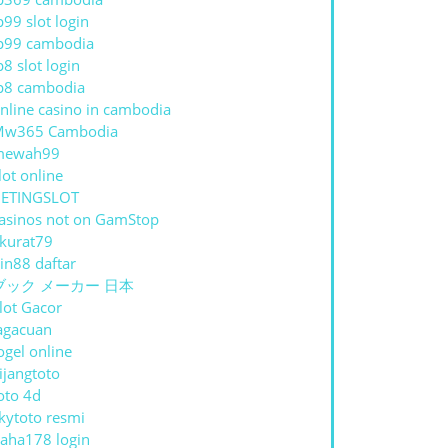
p99 slot login
p99 cambodia
p8 slot login
p8 cambodia
nline casino in cambodia
Mw365 Cambodia
mewah99
lot online
ETINGSLOT
asinos not on GamStop
kurat79
in88 daftar
ブック メーカー 日本
lot Gacor
agacuan
ogel online
ijangtoto
oto 4d
kytoto resmi
aha178 login