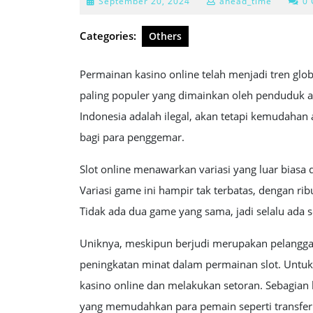
September
September 20, 2024
ahead_time
0
20,
2024
Categories:
Others
Permainan kasino online telah menjadi tren glob
paling populer yang dimainkan oleh penduduk ad
Indonesia adalah ilegal, akan tetapi kemudahan 
bagi para penggemar.
Slot online menawarkan variasi yang luar biasa 
Variasi game ini hampir tak terbatas, dengan r
Tidak ada dua game yang sama, jadi selalu ada 
Uniknya, meskipun berjudi merupakan pelangga
peningkatan minat dalam permainan slot. Untuk
kasino online dan melakukan setoran. Sebagia
yang memudahkan para pemain seperti transfer b