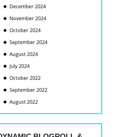
December 2024
November 2024
October 2024
September 2024
August 2024
July 2024
October 2022
September 2022
August 2022
DYNAMIC BLOGROLL &