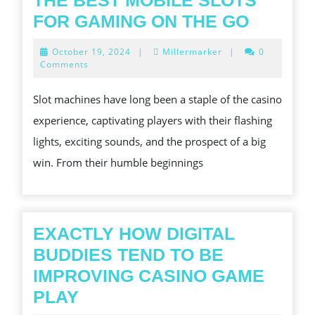
THE BEST MOBILE SLOTS
THE
FOR GAMING ON THE GO
BEST
October
October 19, 2024
|
Millermarker
|
0
MOBIL
19,
Comments
2024
SLOTS
Slot machines have long been a staple of the casino
FOR
experience, captivating players with their flashing
GAMIN
lights, exciting sounds, and the prospect of a big
ON
win. From their humble beginnings
THE
GO
EXACTLY HOW DIGITAL
BUDDIES TEND TO BE
IMPROVING CASINO GAME
EXACTLY
PLAY