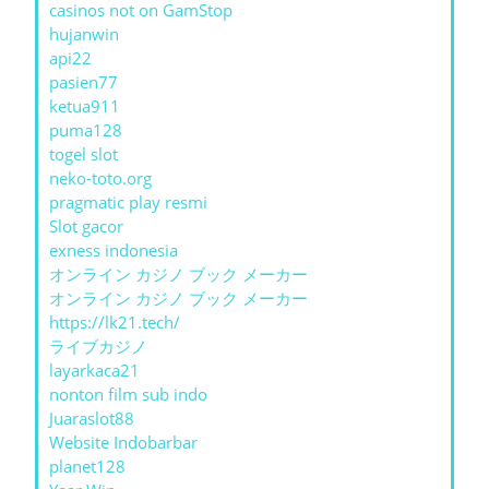
casinos not on GamStop
hujanwin
api22
pasien77
ketua911
puma128
togel slot
neko-toto.org
pragmatic play resmi
Slot gacor
exness indonesia
オンライン カジノ ブック メーカー
オンライン カジノ ブック メーカー
https://lk21.tech/
ライブカジノ
layarkaca21
nonton film sub indo
Juaraslot88
Website Indobarbar
planet128