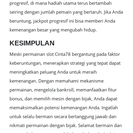
progresif, di mana hadiah utama terus bertambah
seiring dengan jumlah pemain yang bertaruh. Jika Anda
beruntung, jackpot progresif ini bisa memberi Anda
kemenangan besar yang mengubah hidup.
KESIMPULAN
Meski permainan slot Cinta78 bergantung pada faktor
keberuntungan, menerapkan strategi yang tepat dapat
meningkatkan peluang Anda untuk meraih
kemenangan. Dengan memahami mekanisme
permainan, mengelola bankroll, memanfaatkan fitur
bonus, dan memilih mesin dengan bijak, Anda dapat
memaksimalkan potensi kemenangan Anda. Ingatlah
untuk selalu bermain secara bertanggung jawab dan
nikmati permainan dengan bijak. Selamat bermain dan