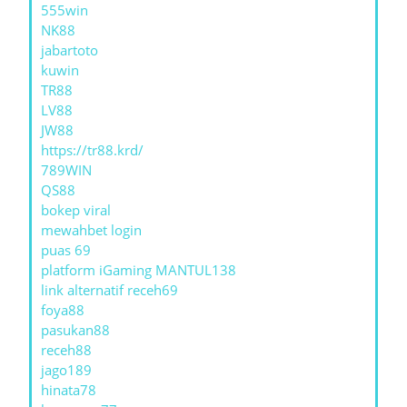
555win
NK88
jabartoto
kuwin
TR88
LV88
JW88
https://tr88.krd/
789WIN
QS88
bokep viral
mewahbet login
puas 69
platform iGaming MANTUL138
link alternatif receh69
foya88
pasukan88
receh88
jago189
hinata78