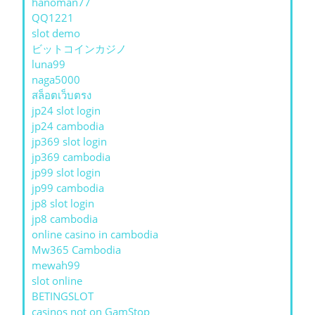
hanoman77
QQ1221
slot demo
ビットコインカジノ
luna99
naga5000
สล็อตเว็บตรง
jp24 slot login
jp24 cambodia
jp369 slot login
jp369 cambodia
jp99 slot login
jp99 cambodia
jp8 slot login
jp8 cambodia
online casino in cambodia
Mw365 Cambodia
mewah99
slot online
BETINGSLOT
casinos not on GamStop