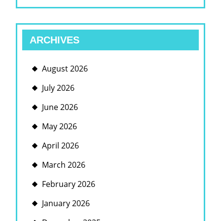
ARCHIVES
August 2026
July 2026
June 2026
May 2026
April 2026
March 2026
February 2026
January 2026