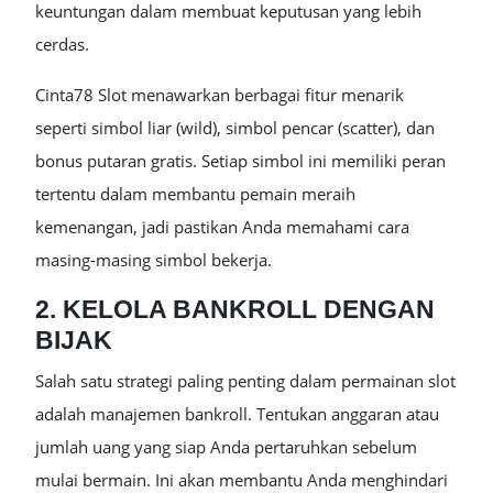
keuntungan dalam membuat keputusan yang lebih
cerdas.
Cinta78 Slot menawarkan berbagai fitur menarik
seperti simbol liar (wild), simbol pencar (scatter), dan
bonus putaran gratis. Setiap simbol ini memiliki peran
tertentu dalam membantu pemain meraih
kemenangan, jadi pastikan Anda memahami cara
masing-masing simbol bekerja.
2.
KELOLA BANKROLL DENGAN
BIJAK
Salah satu strategi paling penting dalam permainan slot
adalah manajemen bankroll. Tentukan anggaran atau
jumlah uang yang siap Anda pertaruhkan sebelum
mulai bermain. Ini akan membantu Anda menghindari