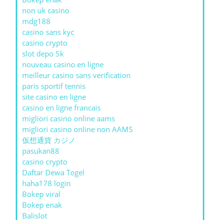
non uk casino
mdg188
casino sans kyc
casino crypto
slot depo 5k
nouveau casino en ligne
meilleur casino sans verification
paris sportif tennis
site casino en ligne
casino en ligne francais
migliori casino online aams
migliori casino online non AAMS
仮想通貨 カジノ
pasukan88
casino crypto
Daftar Dewa Togel
haha178 login
Bokep viral
Bokep enak
Balislot