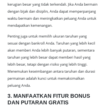
kerugian besar yang tidak terkendali. Jika Anda bermain
dengan bijak dan disiplin, Anda dapat memperpanjang
waktu bermain dan meningkatkan peluang Anda untuk
mendapatkan kemenangan.
Penting juga untuk memilih ukuran taruhan yang
sesuai dengan bankroll Anda. Taruhan yang lebih kecil
akan memberi Anda lebih banyak putaran, sementara
taruhan yang lebih besar dapat memberi hasil yang
lebih besar, tetapi dengan risiko yang lebih tinggi.
Menemukan keseimbangan antara taruhan dan durasi
permainan adalah kunci untuk memaksimalkan
peluang Anda.
3.
MANFAATKAN FITUR BONUS
DAN PUTARAN GRATIS