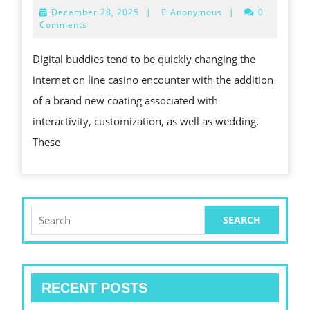
HOW
December
December 28, 2025
|
Anonymous
|
0
DIGITAL
28,
Comments
2025
BUDDIES
Digital buddies tend to be quickly changing the
TEND
internet on line casino encounter with the addition
TO
of a brand new coating associated with
BE
interactivity, customization, as well as wedding.
IMPROVING
These
CASINO
GAME
PLAY
Search
for:
RECENT POSTS