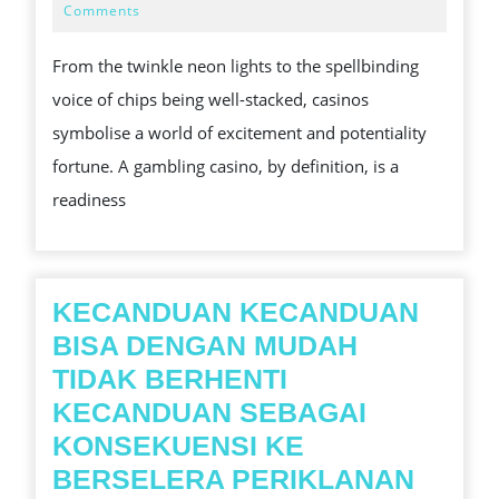
THE
31,
Comments
2025
THRILLING
From the twinkle neon lights to the spellbinding
REALM
voice of chips being well-stacked, casinos
OF
symbolise a world of excitement and potentiality
ON-
fortune. A gambling casino, by definition, is a
LINE
readiness
CASINOS
A
IN
DEPTH
KECANDUAN KECANDUAN
TUTORIAL
BISA DENGAN MUDAH
TIDAK BERHENTI
KECANDUAN SEBAGAI
KONSEKUENSI KE
BERSELERA PERIKLANAN