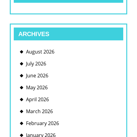
ARCHIVES
August 2026
July 2026
June 2026
May 2026
April 2026
March 2026
February 2026
January 2026