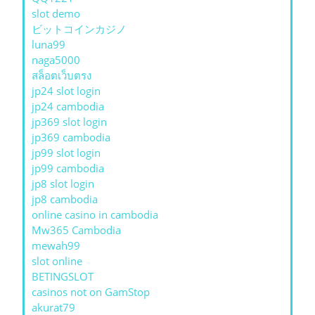
slot demo
ビットコインカジノ
luna99
naga5000
สล็อตเว็บตรง
jp24 slot login
jp24 cambodia
jp369 slot login
jp369 cambodia
jp99 slot login
jp99 cambodia
jp8 slot login
jp8 cambodia
online casino in cambodia
Mw365 Cambodia
mewah99
slot online
BETINGSLOT
casinos not on GamStop
akurat79