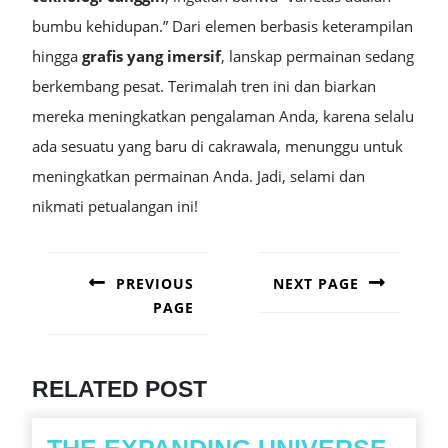
bumbu kehidupan.” Dari elemen berbasis keterampilan
hingga
grafis yang imersif
, lanskap permainan sedang
berkembang pesat. Terimalah tren ini dan biarkan
mereka meningkatkan pengalaman Anda, karena selalu
ada sesuatu yang baru di cakrawala, menunggu untuk
meningkatkan permainan Anda. Jadi, selami dan
nikmati petualangan ini!
POST
NAVIGATION
PREVIOUS
NEXT PAGE
PAGE
Next
post:
Previous
post:
RELATED POST