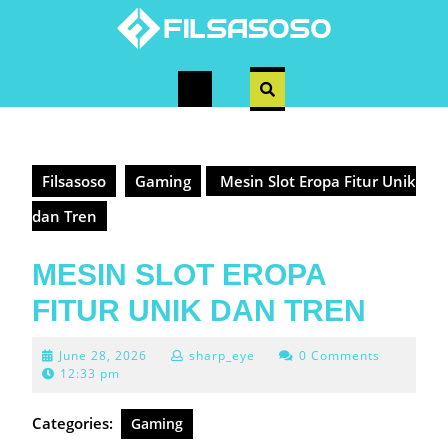
Skip
to
content
Open
Button
Filsasoso
Gaming
Mesin Slot Eropa Fitur Unik
dan Tren
MESIN SLOT EROPA
FITUR UNIK DAN TREN
June
June 28, 2026
sharp_eye
0 Comments
28,
12:33 pm
2026
Categories:
Gaming