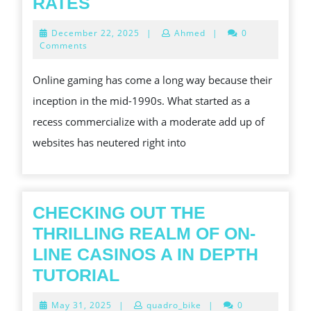
5G
RATES
AND
December
December 22, 2025
|
Ahmed
|
0
THEIR
22,
Comments
2025
EFFECT
Online gaming has come a long way because their
ON
inception in the mid-1990s. What started as a
ON
recess commercialize with a moderate add up of
THE
websites has neutered right into
WEB
GAMBLING
RATES
CHECKING OUT THE
THRILLING REALM OF ON-
LINE CASINOS A IN DEPTH
CHECKING
TUTORIAL
OUT
May
May 31, 2025
|
quadro_bike
|
0