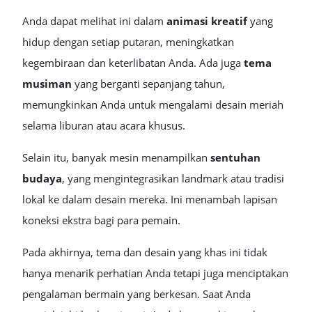
Anda dapat melihat ini dalam
animasi kreatif
yang
hidup dengan setiap putaran, meningkatkan
kegembiraan dan keterlibatan Anda. Ada juga
tema
musiman
yang berganti sepanjang tahun,
memungkinkan Anda untuk mengalami desain meriah
selama liburan atau acara khusus.
Selain itu, banyak mesin menampilkan
sentuhan
budaya
, yang mengintegrasikan landmark atau tradisi
lokal ke dalam desain mereka. Ini menambah lapisan
koneksi ekstra bagi para pemain.
Pada akhirnya, tema dan desain yang khas ini tidak
hanya menarik perhatian Anda tetapi juga menciptakan
pengalaman bermain yang berkesan. Saat Anda