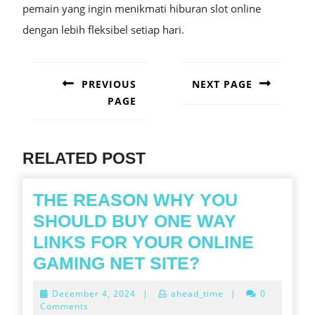
pemain yang ingin menikmati hiburan slot online
dengan lebih fleksibel setiap hari.
POST
NAVIGATION
PREVIOUS
NEXT PAGE
PAGE
Next
post:
Previous
post:
RELATED POST
THE REASON WHY YOU
SHOULD BUY ONE WAY
LINKS FOR YOUR ONLINE
THE
GAMING NET SITE?
REASON
December
December 4, 2024
|
ahead_time
|
0
WHY
4,
Comments