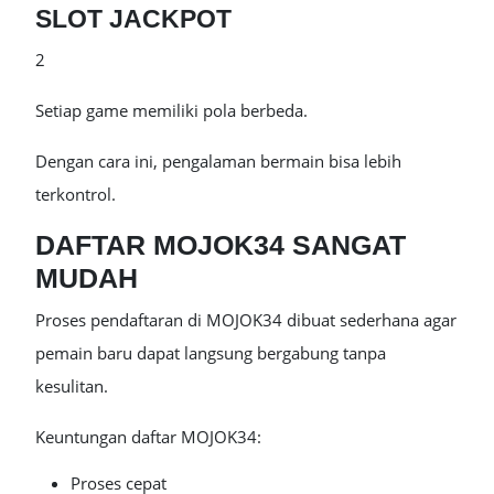
SLOT JACKPOT
2
Setiap game memiliki pola berbeda.
Dengan cara ini, pengalaman bermain bisa lebih
terkontrol.
DAFTAR MOJOK34 SANGAT
MUDAH
Proses pendaftaran di MOJOK34 dibuat sederhana agar
pemain baru dapat langsung bergabung tanpa
kesulitan.
Keuntungan daftar MOJOK34:
Proses cepat