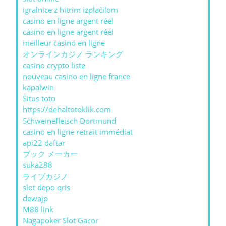
igralnice z hitrim izplačilom
casino en ligne argent réel
casino en ligne argent réel
meilleur casino en ligne
オンラインカジノ ランキング
casino crypto liste
nouveau casino en ligne france
kapalwin
Situs toto
https://dehaltotoklik.com
Schweinefleisch Dortmund
casino en ligne retrait immédiat
api22 daftar
ブック メーカー
suka288
ライブカジノ
slot depo qris
dewajp
M88 link
Nagapoker Slot Gacor