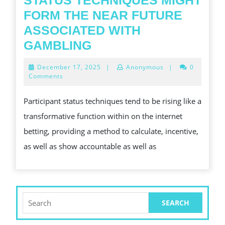
STATUS TECHNIQUES MIGHT
CUR
FORM THE NEAR FUTURE
PER
ASSOCIATED WITH
EXACTLY
GAMBLING
HOW
December
December 17, 2025
|
Anonymous
|
0
PARTICIPANT
17,
Comments
2025
STATUS
Participant status techniques tend to be rising like a
TECHNIQUES
transformative function within on the internet
MIGHT
betting, providing a method to calculate, incentive,
FORM
as well as show accountable as well as
THE
NEAR
FUTURE
ASSOCIATED
Search
for:
WITH