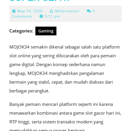
May
May 14, 2026
Millermarker
0
14,
Comments
5:11 pm
2026
Categories:
Gaming
MOJOK34 semakin dikenal sebagai salah satu platform
slot online yang sering dibicarakan oleh para pemain
game digital. Dengan konsep sederhana namun
lengkap, MOJOK34 menghadirkan pengalaman
bermain yang stabil, cepat, dan mudah diakses dari
berbagai perangkat.
Banyak pemain mencari platform seperti ini karena
menawarkan kombinasi antara game slot gacor hari ini,
RTP tinggi, serta sistem transaksi modern yang
memudahkan semua proses bermain.