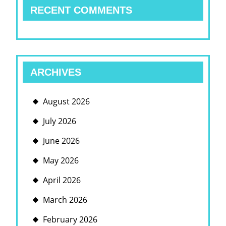
RECENT COMMENTS
ARCHIVES
August 2026
July 2026
June 2026
May 2026
April 2026
March 2026
February 2026