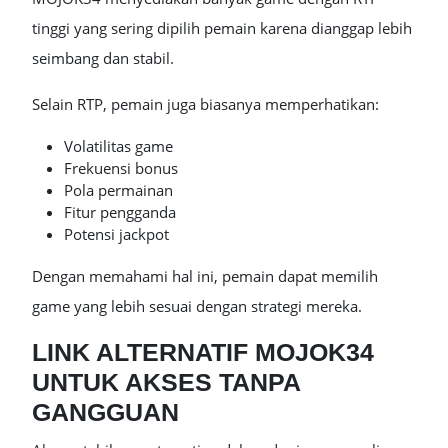
tinggi yang sering dipilih pemain karena dianggap lebih
seimbang dan stabil.
Selain RTP, pemain juga biasanya memperhatikan:
Volatilitas game
Frekuensi bonus
Pola permainan
Fitur pengganda
Potensi jackpot
Dengan memahami hal ini, pemain dapat memilih
game yang lebih sesuai dengan strategi mereka.
LINK ALTERNATIF MOJOK34
UNTUK AKSES TANPA
GANGGUAN