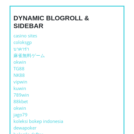
DYNAMIC BLOGROLL &
SIDEBAR
casino sites
coloksgp
บาคาร่า
麻雀無料ゲーム
okwin
TG88
NK88
vipwin
kuwin
789win
88kbet
okwin
jago79
koleksi bokep indonesia
dewapoker