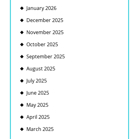
January 2026
December 2025
November 2025
October 2025
September 2025
August 2025
July 2025
June 2025
May 2025
April 2025
March 2025