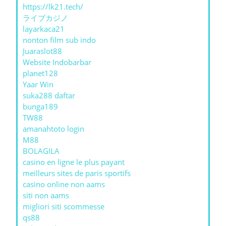
https://lk21.tech/
ライブカジノ
layarkaca21
nonton film sub indo
Juaraslot88
Website Indobarbar
planet128
Yaar Win
suka288 daftar
bunga189
TW88
amanahtoto login
M88
BOLAGILA
casino en ligne le plus payant
meilleurs sites de paris sportifs
casino online non aams
siti non aams
migliori siti scommesse
qs88