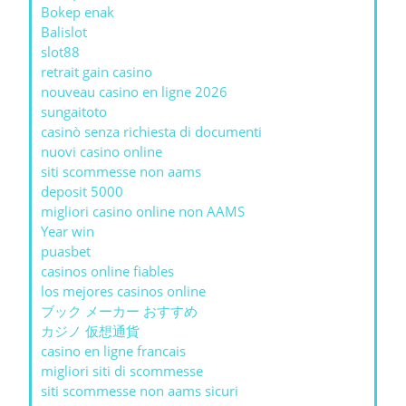
Bokep enak
Balislot
slot88
retrait gain casino
nouveau casino en ligne 2026
sungaitoto
casinò senza richiesta di documenti
nuovi casino online
siti scommesse non aams
deposit 5000
migliori casino online non AAMS
Year win
puasbet
casinos online fiables
los mejores casinos online
ブック メーカー おすすめ
カジノ 仮想通貨
casino en ligne francais
migliori siti di scommesse
siti scommesse non aams sicuri