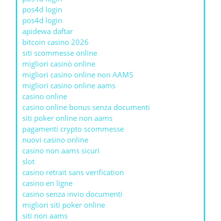
pos4d login
pos4d login
apidewa daftar
bitcoin casino 2026
siti scommesse online
migliori casinò online
migliori casino online non AAMS
migliori casino online aams
casino online
casino online bonus senza documenti
siti poker online non aams
pagamenti crypto scommesse
nuovi casino online
casino non aams sicuri
slot
casino retrait sans verification
casino en ligne
casino senza invio documenti
migliori siti poker online
siti non aams