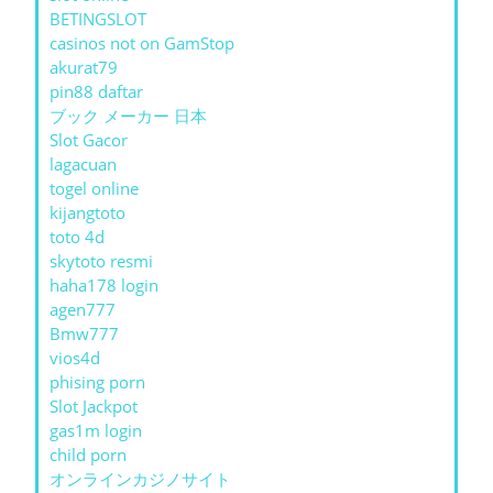
BETINGSLOT
casinos not on GamStop
akurat79
pin88 daftar
ブック メーカー 日本
Slot Gacor
lagacuan
togel online
kijangtoto
toto 4d
skytoto resmi
haha178 login
agen777
Bmw777
vios4d
phising porn
Slot Jackpot
gas1m login
child porn
オンラインカジノサイト