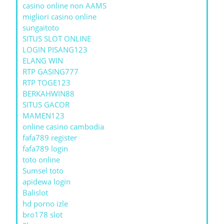
casino online non AAMS
migliori casino online
sungaitoto
SITUS SLOT ONLINE
LOGIN PISANG123
ELANG WIN
RTP GASING777
RTP TOGE123
BERKAHWIN88
SITUS GACOR
MAMEN123
online casino cambodia
fafa789 register
fafa789 login
toto online
Sumsel toto
apidewa login
Balislot
hd porno izle
bro178 slot