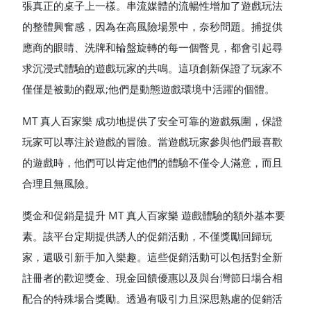
張真正的桌子上一樣。串流媒體的流暢性增加了遊戲玩法
的整體興奮感，因為在高風險場景中，奈秒問題。捕捉供
應商的眼睛、洗牌和輪盤旋轉的每一個瞥見，都會引起尋
求沉浸式體驗的遊戲玩家的共鳴。這項創新保證了玩家不
僅僅是被動的觀眾;他們是動態遊戲環境中活躍的個體。
MT 真人百家樂 成功地提供了安全可靠的遊戲氛圍，保證
玩家可以專注於遊戲的冒險。當遊戲玩家參與他們最喜歡
的遊戲時，他們可以肯定他們的體驗不僅令人滿意，而且
合理且無風險。
獎金和促銷是提升 MT 真人百家樂 遊戲體驗的額外基本要
素。該平台定期提供誘人的促銷活動，不僅獎勵回歸玩
家，還吸引新手加入樂趣。這些促銷活動可以包括對全新
註冊者的歡迎獎金、現金回饋優惠以及與台灣節日場合相
配合的特殊場合獎勵。透過有吸引力且深思熟慮的促銷活