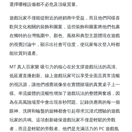
選擇哪種設備都不必危及頂級質量。
遊戲玩家不僅能從附近的經銷商中受益，而且他們同樣喜
歡與文化相關的裝飾和圖案，這些裝飾和圖案將他們包裹
在獨特的台灣氛圍中。顏色、風格和典型主題體現在遊戲
的視覺討論中，顯示出社會可信度，使玩家每次登入時都
能欣賞到遺產。
MT 真人百家樂 吸引力的核心在於支撐遊戲玩法的高清、
低延遲直播創新。線上遊戲玩家可以享受全面且異常流暢
的視訊源，讓他們感覺就像坐在實體賭場的真實桌子上一
樣。串流媒體的流暢性增加了遊戲玩法的整體興奮感，因
為在高風險場景中會出現奈秒問題。記錄供應商的每一個
眼神、洗牌和輪盤的旋轉都會引起尋求沉浸式體驗的遊戲
玩家的共鳴。這項創新確保遊戲玩家不僅是輕鬆的旁觀
者，而且是輕鬆的旁觀者。他們是充滿活力的 PC 遊戲氛