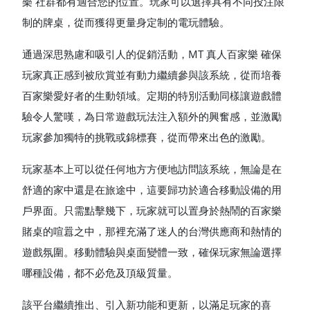
樂 社群都有適合您的位置。玩家可以選擇具有不同投注限
制的牌桌，從而獲得更量身定制的電玩體驗。
通過深思熟慮和吸引人的促銷活動，MT 真人百家樂 確保
玩家真正感到被欣賞並有動力繼續參與該系統，從而培養
百家樂愛好者的生動領域。定期的特別活動同樣讓遊戲體
驗令人驚嘆，為日常遊戲玩法注入額外的興奮感，並激勵
玩家參加獨特的挑戰或錦標賽，從而帶來出色的激勵。
玩家基本上可以從任何地方方便地訪問該系統，無論是在
舒適的家中還是在旅途中，這要歸功於適合移動設備的用
戶界面。只需點擊幾下，玩家就可以置身於熱鬧的百家樂
賭桌的喧囂之中，那裡充滿了迷人的台灣供應商和熱情的
遊戲氛圍。移動體驗與桌面變體一致，確保玩家無論選擇
哪種設備，都不必危及頂級質量。
該平台繼續推出、引入新功能和更新，以滿足玩家的喜