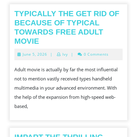
에
대
TYPICALLY THE GET RID OF
한
BECAUSE OF TYPICAL
베
TOWARDS FREE ADULT
팅
TYPICALLY
MOVIE
언
THE
June
June 5, 2026
|
Ivy
|
0 Comments
제
GET
5,
2026
든
RID
Adult movie is actually by far the most influential
지
OF
not to mention vastly received types handheld
비
BECAUSE
multimedia in your advanced environment. With
난
OF
the help of the expansion from high-speed web-
베
TYPICAL
based,
팅
TOWARDS
의
FREE
중
ADULT