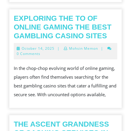
EXPLORING THE TO OF
ONLINE GAMING THE BEST
EXPLO
GAMBLING CASINO SITES
THE
October
October 14, 2025
|
Mohsin Memon
|
TO
14,
0 Comments
2025
OF
In the chop-chop evolving world of online gaming,
ONLIN
players often find themselves searching for the
GAMI
best gambling casino sites that cater a fulfilling and
THE
secure see. With uncounted options available,
BEST
GAMB
CASIN
SITES
THE ASCENT GRANDNESS