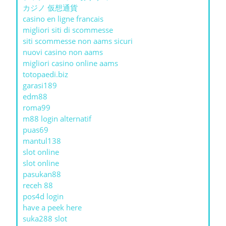
カジノ 仮想通貨
casino en ligne francais
migliori siti di scommesse
siti scommesse non aams sicuri
nuovi casino non aams
migliori casino online aams
totopaedi.biz
garasi189
edm88
roma99
m88 login alternatif
puas69
mantul138
slot online
slot online
pasukan88
receh 88
pos4d login
have a peek here
suka288 slot