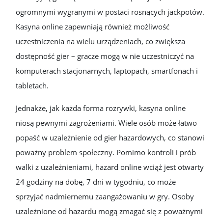
ogromnymi wygranymi w postaci rosnących jackpotów.
Kasyna online zapewniają również możliwość
uczestniczenia na wielu urządzeniach, co zwiększa
dostępność gier – gracze mogą w nie uczestniczyć na
komputerach stacjonarnych, laptopach, smartfonach i
tabletach.
Jednakże, jak każda forma rozrywki, kasyna online
niosą pewnymi zagrożeniami. Wiele osób może łatwo
popaść w uzależnienie od gier hazardowych, co stanowi
poważny problem społeczny. Pomimo kontroli i prób
walki z uzależnieniami, hazard online wciąż jest otwarty
24 godziny na dobę, 7 dni w tygodniu, co może
sprzyjać nadmiernemu zaangażowaniu w gry. Osoby
uzależnione od hazardu mogą zmagać się z poważnymi