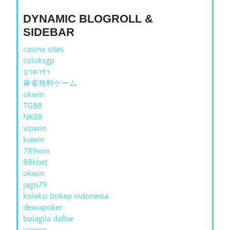
DYNAMIC BLOGROLL &
SIDEBAR
casino sites
coloksgp
บาคาร่า
麻雀無料ゲーム
okwin
TG88
NK88
vipwin
kuwin
789win
88kbet
okwin
jago79
koleksi bokep indonesia
dewapoker
bolagila daftar
vipwin