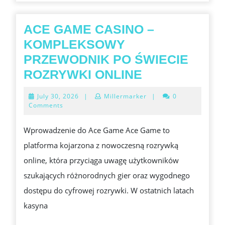
BONUSES
ACE GAME CASINO –
KOMPLEKSOWY
PRZEWODNIK PO ŚWIECIE
ACE
ROZRYWKI ONLINE
GAME
July
July 30, 2026
|
Millermarker
|
0
CASINO
30,
Comments
2026
–
Wprowadzenie do Ace Game Ace Game to
KOMPLEKSO
platforma kojarzona z nowoczesną rozrywką
PRZEWODNI
online, która przyciąga uwagę użytkowników
PO
szukających różnorodnych gier oraz wygodnego
ŚWIECIE
dostępu do cyfrowej rozrywki. W ostatnich latach
ROZRYWKI
kasyna
ONLINE