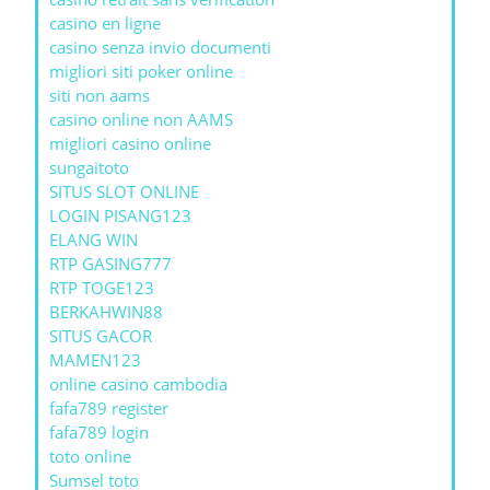
casino en ligne
casino senza invio documenti
migliori siti poker online
siti non aams
casino online non AAMS
migliori casino online
sungaitoto
SITUS SLOT ONLINE
LOGIN PISANG123
ELANG WIN
RTP GASING777
RTP TOGE123
BERKAHWIN88
SITUS GACOR
MAMEN123
online casino cambodia
fafa789 register
fafa789 login
toto online
Sumsel toto