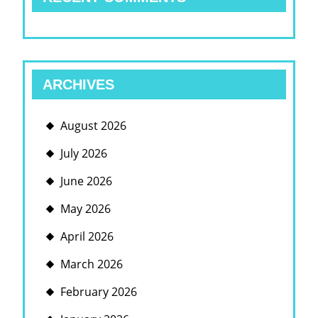
ARCHIVES
August 2026
July 2026
June 2026
May 2026
April 2026
March 2026
February 2026