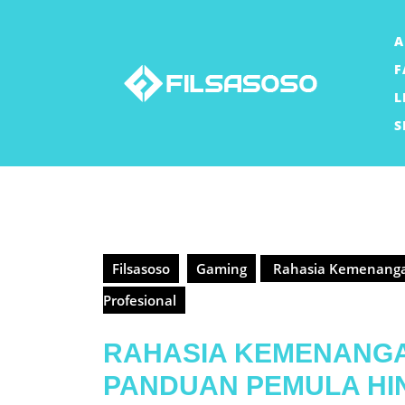
Skip
to
A
content
F
L
S
Filsasoso
Gaming
Rahasia Kemenangan
Profesional
RAHASIA KEMENANGAN
PANDUAN PEMULA HI