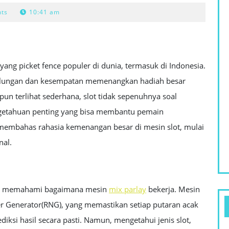
ts
10:41 am
yang picket fence populer di dunia, termasuk di Indonesia.
gulungan dan kesempatan memenangkan hadiah besar
pun terlihat sederhana, slot tidak sepenuhnya soal
engetahuan penting yang bisa membantu pemain
 membahas rahasia kemenangan besar di mesin slot, mulai
nal.
uk memahami bagaimana mesin
mix parlay
bekerja. Mesin
Generator(RNG), yang memastikan setiap putaran acak
diksi hasil secara pasti. Namun, mengetahui jenis slot,