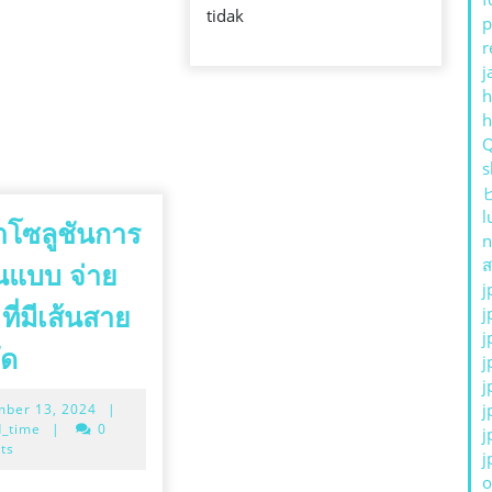
tidak
p
r
TS
j
h
s
l
โซลูชันการ
n
ส
ันแบบ จ่าย
j
 ที่มีเส้นสาย
j
j
มอง
ัด
j
หา
j
November
j
ber 13, 2024
|
โซลูชัน
13,
_time
|
0
j
การ
2024
ts
j
เดิม
o