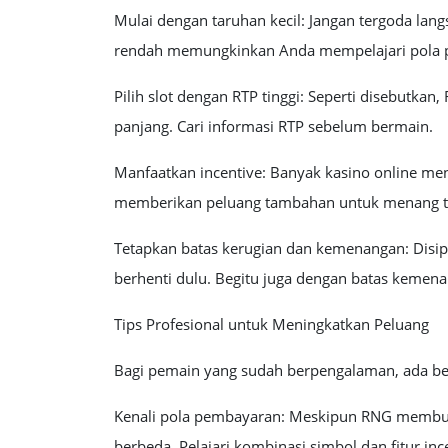
Mulai dengan taruhan kecil: Jangan tergoda la
rendah memungkinkan Anda mempelajari pola pe
Pilih slot dengan RTP tinggi: Seperti disebutka
panjang. Cari informasi RTP sebelum bermain.
Manfaatkan incentive: Banyak kasino online men
memberikan peluang tambahan untuk menang ta
Tetapkan batas kerugian dan kemenangan: Disipl
berhenti dulu. Begitu juga dengan batas kemenan
Tips Profesional untuk Meningkatkan Peluang
Bagi pemain yang sudah berpengalaman, ada beb
Kenali pola pembayaran: Meskipun RNG membuat 
berbeda. Pelajari kombinasi simbol dan fitur 