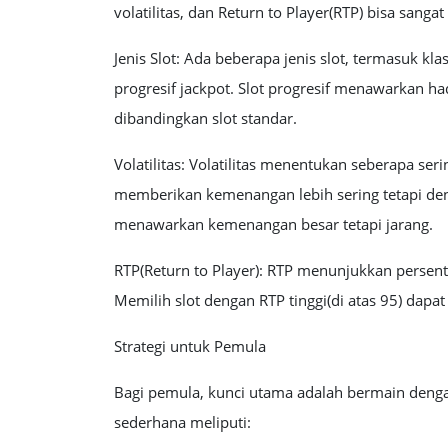
volatilitas, dan Return to Player(RTP) bisa sang
Jenis Slot: Ada beberapa jenis slot, termasuk kl
progresif jackpot. Slot progresif menawarkan ha
dibandingkan slot standar.
Volatilitas: Volatilitas menentukan seberapa se
memberikan kemenangan lebih sering tetapi denga
menawarkan kemenangan besar tetapi jarang.
RTP(Return to Player): RTP menunjukkan persent
Memilih slot dengan RTP tinggi(di atas 95) dap
Strategi untuk Pemula
Bagi pemula, kunci utama adalah bermain denga
sederhana meliputi: