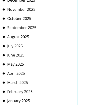
December 2025
November 2025
October 2025
September 2025
August 2025
July 2025
June 2025
May 2025
April 2025
March 2025
February 2025
January 2025