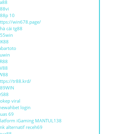
a88
88vi
88p 10
ttps://win678.page/
DAPATKAN
hà cái tg88
I
55win
NK88
H
abartoto
uwin
UK
R88
V88
G
W88
ttps://tr88.krd/
T
789WIN
QS88
US
okep viral
IS
ewahbet login
uas 69
latform iGaming MANTUL138
INO
ink alternatif receh69
NE
oya88