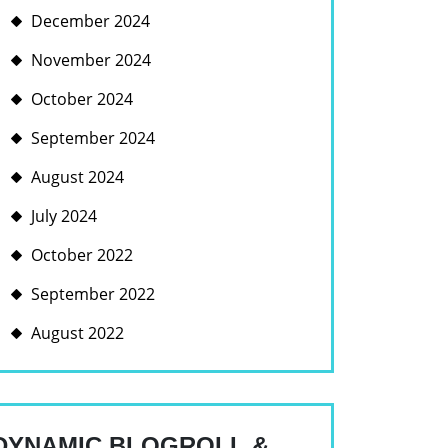
December 2024
November 2024
October 2024
September 2024
August 2024
July 2024
October 2022
September 2022
August 2022
DYNAMIC BLOGROLL &