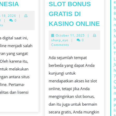
PERBANDINGAN
e
NESIA
SLOT BONUS
8
SITUS
GRATIS DI
8
March
 18, 2026
|
CASINO
h
18,
3
|
0
MEN
KASINO ONLINE
ONLINE
n
2026
ts
NILA
5
TERBAIK
October
October 11, 2025
|
LEBI
digital saat ini,
DI
11,
sharp_eye
|
0
j
BAIK
2025
Comments
line menjadi salah
k
INDONESIA
UNT
T
ran yang sangat
Ada sejumlah tempat
L
UAN
 Oleh karena itu,
J
berbeda yang dapat Anda
DARI
untuk melakukan
h
kunjungi untuk
SLO
gan antara situs
mendapatkan akses ke slot
BON
line. Pertama-
b
online, tetapi jika Anda
GRAT
litas dan lisensi
m
menginginkan slot bonus,
DI
p
dan itu juga untuk bermain
p
KAS
l
secara gratis, Anda mungkin
ONLI
f