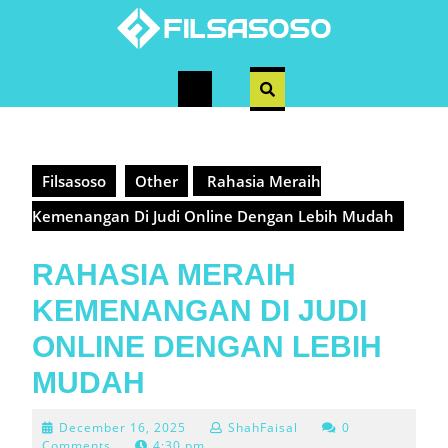
Skip
to
content
Open
Button
Filsasoso
Other
Rahasia Meraih
Kemenangan Di Judi Online Dengan Lebih Mudah
RAHASIA MERAIH
KEMENANGAN DI JUDI
ONLINE DENGAN LEBIH
MUDAH
December
December 16, 2025
ShahFaisal
0
16,
Comments
4:30 pm