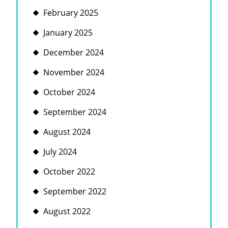
February 2025
January 2025
December 2024
November 2024
October 2024
September 2024
August 2024
July 2024
October 2022
September 2022
August 2022