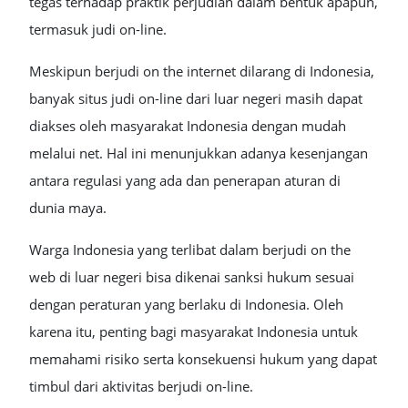
tegas terhadap praktik perjudian dalam bentuk apapun,
termasuk judi on-line.
Meskipun berjudi on the internet dilarang di Indonesia,
banyak situs judi on-line dari luar negeri masih dapat
diakses oleh masyarakat Indonesia dengan mudah
melalui net. Hal ini menunjukkan adanya kesenjangan
antara regulasi yang ada dan penerapan aturan di
dunia maya.
Warga Indonesia yang terlibat dalam berjudi on the
web di luar negeri bisa dikenai sanksi hukum sesuai
dengan peraturan yang berlaku di Indonesia. Oleh
karena itu, penting bagi masyarakat Indonesia untuk
memahami risiko serta konsekuensi hukum yang dapat
timbul dari aktivitas berjudi on-line.