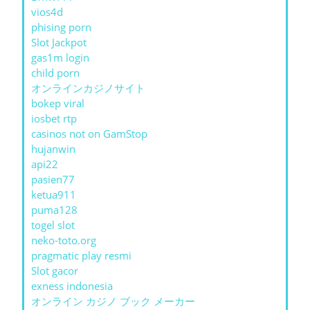
vios4d
phising porn
Slot Jackpot
gas1m login
child porn
オンラインカジノサイト
bokep viral
iosbet rtp
casinos not on GamStop
hujanwin
api22
pasien77
ketua911
puma128
togel slot
neko-toto.org
pragmatic play resmi
Slot gacor
exness indonesia
オンライン カジノ ブック メーカー