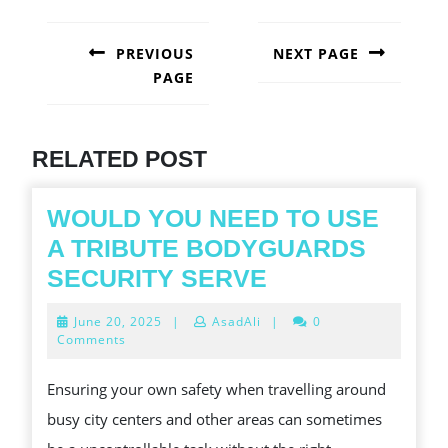
POST
NAVIGATION
PREVIOUS
NEXT PAGE
PAGE
Next
post:
Previous
post:
RELATED POST
WOULD YOU NEED TO USE
A TRIBUTE BODYGUARDS
WOULD
SECURITY SERVE
YOU
June
June 20, 2025
|
AsadAli
|
0
NEED
20,
Comments
2025
TO
Ensuring your own safety when travelling around
USE
busy city centers and other areas can sometimes
A