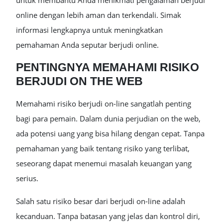
untuk membantu Anda menikmati pengalaman berjudi
online dengan lebih aman dan terkendali. Simak
informasi lengkapnya untuk meningkatkan
pemahaman Anda seputar berjudi online.
PENTINGNYA MEMAHAMI RISIKO
BERJUDI ON THE WEB
Memahami risiko berjudi on-line sangatlah penting
bagi para pemain. Dalam dunia perjudian on the web,
ada potensi uang yang bisa hilang dengan cepat. Tanpa
pemahaman yang baik tentang risiko yang terlibat,
seseorang dapat menemui masalah keuangan yang
serius.
Salah satu risiko besar dari berjudi on-line adalah
kecanduan. Tanpa batasan yang jelas dan kontrol diri,