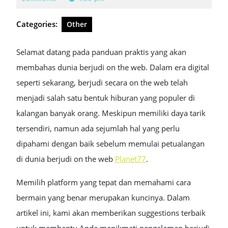
2025
Categories:
Other
Selamat datang pada panduan praktis yang akan
membahas dunia berjudi on the web. Dalam era digital
seperti sekarang, berjudi secara on the web telah
menjadi salah satu bentuk hiburan yang populer di
kalangan banyak orang. Meskipun memiliki daya tarik
tersendiri, namun ada sejumlah hal yang perlu
dipahami dengan baik sebelum memulai petualangan
di dunia berjudi on the web
Planet77
.
Memilih platform yang tepat dan memahami cara
bermain yang benar merupakan kuncinya. Dalam
artikel ini, kami akan memberikan suggestions terbaik