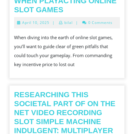
WHEN PLAYACTING ONLINE
10
SLOT GAMES
MISTAKES
April
April 10, 2025
|
bilal
|
0 Comments
TO
10,
2025
AVOID
When diving into the earth of online slot games,
WHEN
you’ll want to guide clear of green pitfalls that
PLAYACTING
could touch your gameplay. From commanding
ONLINE
key incentive price to lost out
SLOT
GAMES
RESEARCHING THIS
SOCIETAL PART OF ON THE
NET VIDEO RECORDING
SLOT SIMPLE MACHINE
INDULGENT: MULTIPLAYER