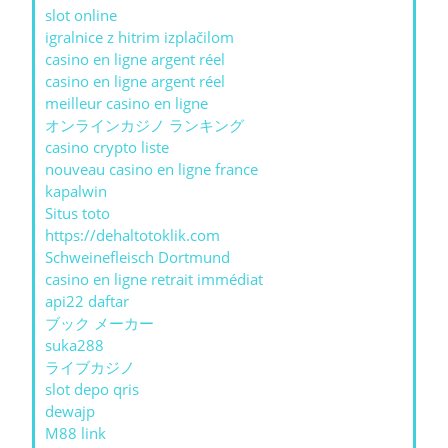
slot online
igralnice z hitrim izplačilom
casino en ligne argent réel
casino en ligne argent réel
meilleur casino en ligne
オンラインカジノ ランキング
casino crypto liste
nouveau casino en ligne france
kapalwin
Situs toto
https://dehaltotoklik.com
Schweinefleisch Dortmund
casino en ligne retrait immédiat
api22 daftar
ブック メーカー
suka288
ライブカジノ
slot depo qris
dewajp
M88 link