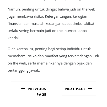
Namun, penting untuk diingat bahwa judi on the web
juga membawa risiko. Ketergantungan, kerugian
finansial, dan masalah keuangan dapat timbul akibat
terlalu sering bermain judi on the internet tanpa
kendali.
Oleh karena itu, penting bagi setiap individu untuk
memahami risiko dan manfaat yang terkait dengan judi
on the web, serta memainkannya dengan bijak dan
bertanggung jawab.
POST
NAVIGATION
PREVIOUS
NEXT PAGE
PAGE
Next
post:
Previous
post: