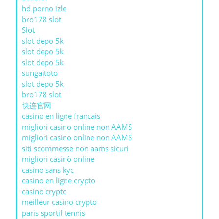
hd porno izle
bro178 slot
Slot
slot depo 5k
slot depo 5k
slot depo 5k
sungaitoto
slot depo 5k
bro178 slot
快连官网
casino en ligne francais
migliori casino online non AAMS
migliori casino online non AAMS
siti scommesse non aams sicuri
migliori casinò online
casino sans kyc
casino en ligne crypto
casino crypto
meilleur casino crypto
paris sportif tennis