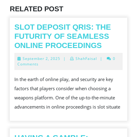
RELATED POST
SLOT DEPOSIT QRIS: THE
FUTURITY OF SEAMLESS
SLOT
ONLINE PROCEEDINGS
DEPOSIT
September
September 2, 2025
|
ShahFaisal
|
0
QRIS:
2,
Comments
2025
THE
In the earth of online play, and security are key
FUTURIT
factors that players consider when choosing a
OF
weapons platform. One of the up-to-the-minute
SEAMLE
advancements in online proceedings is slot situate
ONLINE
PROCEE