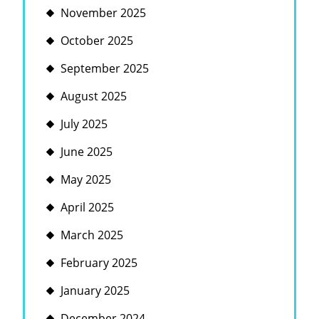
November 2025
October 2025
September 2025
August 2025
July 2025
June 2025
May 2025
April 2025
March 2025
February 2025
January 2025
December 2024