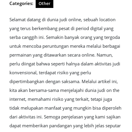
Categories:
Other
Selamat datang di dunia judi online, sebuah location
yang terus berkembang pesat di period digital yang
serba canggih ini. Semakin banyak orang yang tergoda
untuk mencoba peruntungan mereka melalui berbagai
permainan yang ditawarkan secara online. Namun,
perlu diingat bahwa seperti halnya dalam aktivitas judi
konvensional, terdapat risiko yang perlu
dipertimbangkan dengan saksama. Melalui artikel ini,
kita akan bersama-sama menjelajahi dunia judi on the
internet, memahami risiko yang terkait, tetapi juga
tidak melupakan manfaat yang mungkin bisa diperoleh
dari aktivitas ini. Semoga penjelasan yang kami sajikan
dapat memberikan pandangan yang lebih jelas seputar