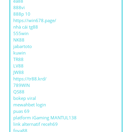
ea88
888vi
888p 10
https://win678.page/
nhà cái tg88
555win
NK88
jabartoto
kuwin
TR88
LV88
JW88
https://tr88.krd/
789WIN
QS88
bokep viral
mewahbet login
puas 69
platform iGaming MANTUL138
link alternatif receh69
foya88