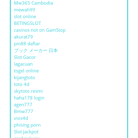
Mw365 Cambodia
mewah99
slot online
BETINGSLOT
casinos not on GamStop
akurat79
pin88 daftar
ブック メーカー 日本
Slot Gacor
lagacuan
togel online
kijangtoto
toto 4d
skytoto resmi
haha178 login
agen777
Bmw777
vios4d
phising porn
Slot Jackpot