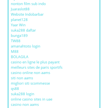
nonton film sub indo
Juaraslot88
Website Indobarbar
planet128
Yaar Win
suka288 daftar
bunga189
TW88
amanahtoto login
M88
BOLAGILA
casino en ligne le plus payant
meilleurs sites de paris sportifs
casino online non aams
siti non aams
migliori siti scommesse
qs88
suka288 login
online casino sites in uae
casino non aams