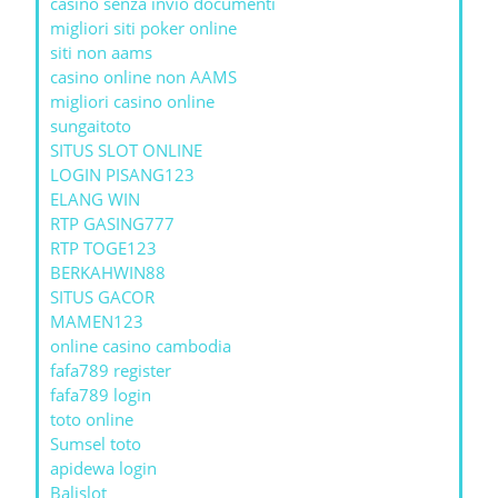
casino senza invio documenti
migliori siti poker online
siti non aams
casino online non AAMS
migliori casino online
sungaitoto
SITUS SLOT ONLINE
LOGIN PISANG123
ELANG WIN
RTP GASING777
RTP TOGE123
BERKAHWIN88
SITUS GACOR
MAMEN123
online casino cambodia
fafa789 register
fafa789 login
toto online
Sumsel toto
apidewa login
Balislot