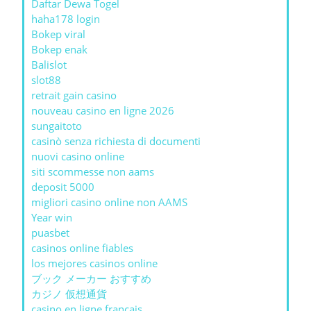
Daftar Dewa Togel
haha178 login
Bokep viral
Bokep enak
Balislot
slot88
retrait gain casino
nouveau casino en ligne 2026
sungaitoto
casinò senza richiesta di documenti
nuovi casino online
siti scommesse non aams
deposit 5000
migliori casino online non AAMS
Year win
puasbet
casinos online fiables
los mejores casinos online
ブック メーカー おすすめ
カジノ 仮想通貨
casino en ligne francais