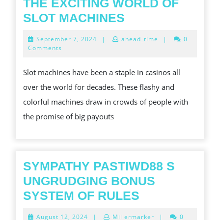
THE EXCITING WORLD OF
THE
SLOT MACHINES
EXCITING
September
September 7, 2024
|
ahead_time
|
0
WORLD
7,
Comments
2024
OF
Slot machines have been a staple in casinos all
SLOT
over the world for decades. These flashy and
MACHINES
colorful machines draw in crowds of people with
the promise of big payouts
SYMPATHY PASTIWD88 S
UNGRUDGING BONUS
SYMPATHY
SYSTEM OF RULES
PASTIWD88
August
August 12, 2024
|
Millermarker
|
0