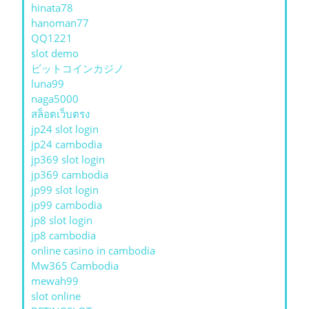
hinata78
hanoman77
QQ1221
slot demo
ビットコインカジノ
luna99
naga5000
สล็อตเว็บตรง
jp24 slot login
jp24 cambodia
jp369 slot login
jp369 cambodia
jp99 slot login
jp99 cambodia
jp8 slot login
jp8 cambodia
online casino in cambodia
Mw365 Cambodia
mewah99
slot online