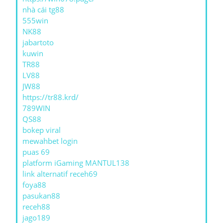
nhà cái tg88
555win
NK88
jabartoto
kuwin
TR88
LV88
JW88
https://tr88.krd/
789WIN
QS88
bokep viral
mewahbet login
puas 69
platform iGaming MANTUL138
link alternatif receh69
foya88
pasukan88
receh88
jago189