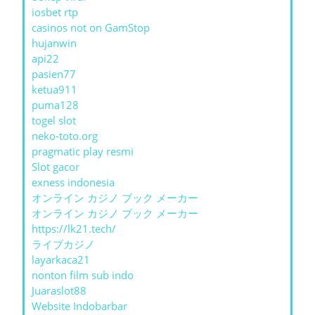
iosbet rtp
casinos not on GamStop
hujanwin
api22
pasien77
ketua911
puma128
togel slot
neko-toto.org
pragmatic play resmi
Slot gacor
exness indonesia
オンライン カジノ ブック メーカー
オンライン カジノ ブック メーカー
https://lk21.tech/
ライブカジノ
layarkaca21
nonton film sub indo
Juaraslot88
Website Indobarbar