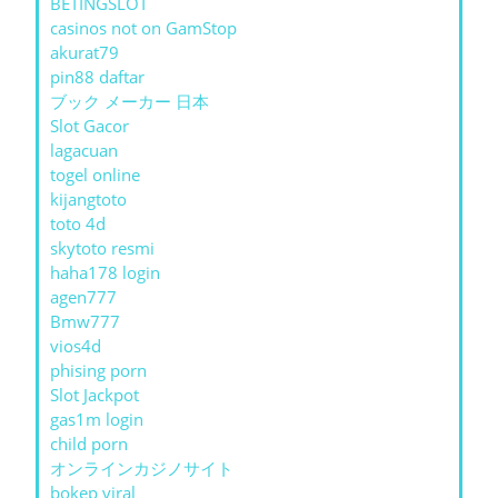
BETINGSLOT
casinos not on GamStop
akurat79
pin88 daftar
ブック メーカー 日本
Slot Gacor
lagacuan
togel online
kijangtoto
toto 4d
skytoto resmi
haha178 login
agen777
Bmw777
vios4d
phising porn
Slot Jackpot
gas1m login
child porn
オンラインカジノサイト
bokep viral