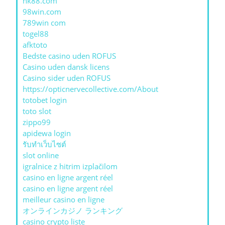
nk88.com
98win.com
789win com
togel88
afktoto
Bedste casino uden ROFUS
Casino uden dansk licens
Casino sider uden ROFUS
https://opticnervecollective.com/About
totobet login
toto slot
zippo99
apidewa login
รับทําเว็บไซต์
slot online
igralnice z hitrim izplačilom
casino en ligne argent réel
casino en ligne argent réel
meilleur casino en ligne
オンラインカジノ ランキング
casino crypto liste