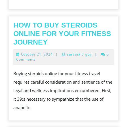
DE
LOS
PERR
HOW TO BUY STEROIDS
DURA
ONLINE FOR YOUR FITNESS
LOS
HOW
JOURNEY
MON
TO
October
October 21, 2024
|
sarcastic_guy
|
0
BUY
21,
Comments
2024
STEROIDS
Buying steroids online for your fitness travel
ONLINE
requires careful consideration and sentience of the
FOR
legal and wellness implications encumbered. First,
YOUR
it 39;s necessary to sympathize that the use of
FITNESS
anabolic
JOURNEY