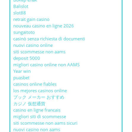
Balislot
slot88
retrait gain casino
nouveau casino en ligne 2026
sungaitoto
casinò senza richiesta di documenti
nuovi casino online
siti scommesse non aams
deposit 5000
migliori casino online non AAMS
Year win
puasbet
casinos online fiables
los mejores casinos online
ブック メーカー おすすめ
カジノ 仮想通貨
casino en ligne francais
migliori siti di scommesse
siti scommesse non aams sicuri
nuovi casino non aams