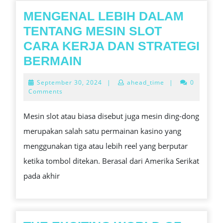
MENGENAL LEBIH DALAM
TENTANG MESIN SLOT
CARA KERJA DAN STRATEGI
MENGENAL
BERMAIN
LEBIH
September
September 30, 2024
|
ahead_time
|
0
DALAM
30,
Comments
2024
TENTANG
Mesin slot atau biasa disebut juga mesin ding-dong
MESIN
merupakan salah satu permainan kasino yang
SLOT
menggunakan tiga atau lebih reel yang berputar
CARA
ketika tombol ditekan. Berasal dari Amerika Serikat
KERJA
pada akhir
DAN
STRATEGI
BERMAIN