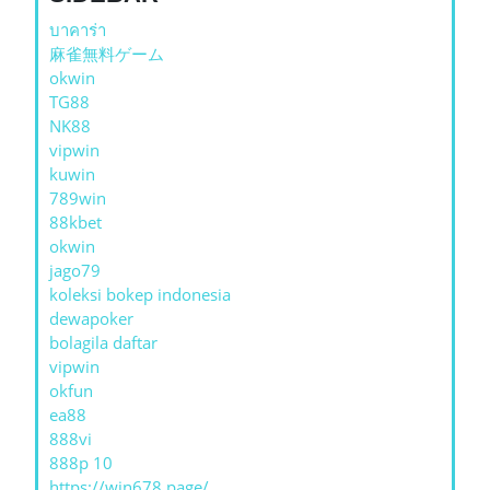
บาคาร่า
麻雀無料ゲーム
okwin
TG88
NK88
vipwin
kuwin
789win
88kbet
okwin
jago79
koleksi bokep indonesia
dewapoker
bolagila daftar
vipwin
okfun
ea88
888vi
888p 10
https://win678.page/