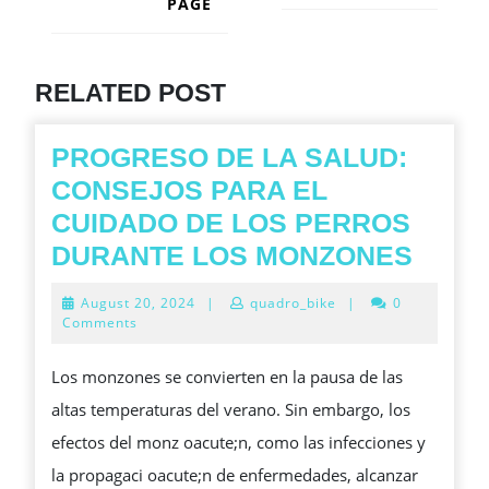
PAGE
Next
post:
Previous
post:
RELATED POST
PROGRESO DE LA SALUD:
CONSEJOS PARA EL
CUIDADO DE LOS PERROS
PRO
DURANTE LOS MONZONES
DE
August
August 20, 2024
|
quadro_bike
|
0
LA
20,
Comments
2024
SALU
Los monzones se convierten en la pausa de las
CONS
altas temperaturas del verano. Sin embargo, los
PARA
efectos del monz oacute;n, como las infecciones y
EL
la propagaci oacute;n de enfermedades, alcanzar
CUID