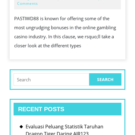
S
12,
Comments
2024
UNGRUDGIN
PASTIWD88 is known for offering some of the
BONUS
most ungrudging bonuses in the online gambling
SYSTEM
casino industry. In this clause, we rsquo;ll take a
OF
closer look at the different types
RULES
Search
for:
RECENT POSTS
Evaluasi Peluang Statistik Taruhan
Dragon Tiger Daring AIR123