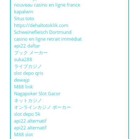
nouveau casino en ligne france
kapalwin
Situs toto
https://dehaltotoklik.com
Schweinefleisch Dortmund
casino en ligne retrait immédiat
api22 daftar
ブック メーカー
suka288
ライブカジノ
slot depo qris
dewajp
M88 link
Nagapoker Slot Gacor
ネットカジノ
オンラインカジノ ポーカー
slot depo 5k
api22 alternatif
api22 alternatif
M88 slot