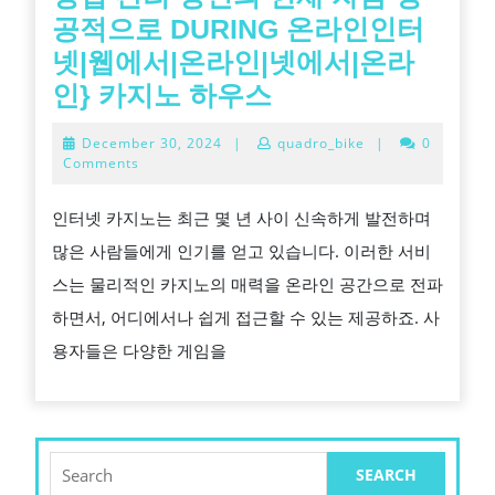
공적으로 DURING 온라인인터
넷|웹에서|온라인|넷에서|온라
방
인} 카지노 하우스
법
December
December 30, 2024
|
quadro_bike
|
0
관
30,
Comments
2024
리
인터넷 카지노는 최근 몇 년 사이 신속하게 발전하며
당
많은 사람들에게 인기를 얻고 있습니다. 이러한 서비
신
스는 물리적인 카지노의 매력을 온라인 공간으로 전파
의
하면서, 어디에서나 쉽게 접근할 수 있는 제공하죠. 사
현
용자들은 다양한 게임을
재
자
금
성
Search
for:
공