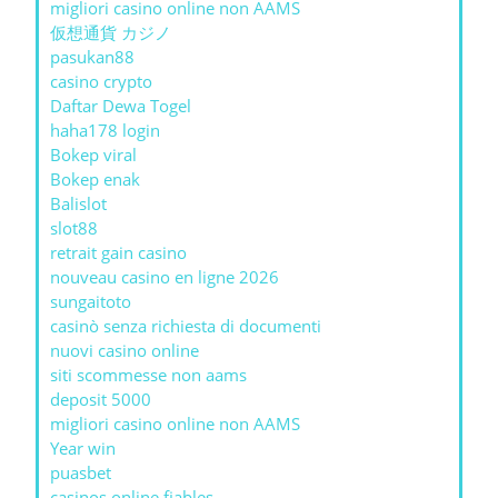
migliori casino online non AAMS
仮想通貨 カジノ
pasukan88
casino crypto
Daftar Dewa Togel
haha178 login
Bokep viral
Bokep enak
Balislot
slot88
retrait gain casino
nouveau casino en ligne 2026
sungaitoto
casinò senza richiesta di documenti
nuovi casino online
siti scommesse non aams
deposit 5000
migliori casino online non AAMS
Year win
puasbet
casinos online fiables