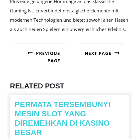
Plus eine gelungene Hommage an das klassische
Gaming ist. Er verbindet nostalgische Elemente mit
modernen Technologien und bietet sowohl alten Hasen
als auch neuen Spielern ein unvergleichliches Erlebnis.
POST
NAVIGATION
PREVIOUS
NEXT PAGE
PAGE
Next
post:
Previous
post:
RELATED POST
PERMATA TERSEMBUNYI
MESIN SLOT YANG
DIREMEHKAN DI KASINO
PERMATA
BESAR