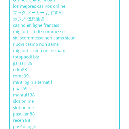
los mejores casinos online
ブック メーカー おすすめ
カジノ 仮想通貨
casino en ligne francais
migliori siti di scommesse
siti scommesse non aams sicuri
nuovi casino non aams
migliori casino online aams
totopaedi.biz
garasi189
edm88
roma99
m88 login alternatif
puas69
mantul138
slot online
slot online
pasukan88
receh 88
pos4d login