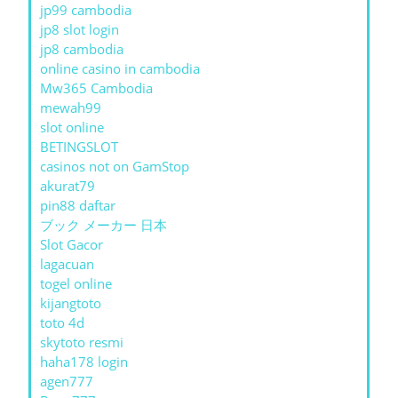
jp99 cambodia
jp8 slot login
jp8 cambodia
online casino in cambodia
Mw365 Cambodia
mewah99
slot online
BETINGSLOT
casinos not on GamStop
akurat79
pin88 daftar
ブック メーカー 日本
Slot Gacor
lagacuan
togel online
kijangtoto
toto 4d
skytoto resmi
haha178 login
agen777