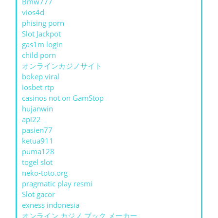
Bmw777
vios4d
phising porn
Slot Jackpot
gas1m login
child porn
オンラインカジノサイト
bokep viral
iosbet rtp
casinos not on GamStop
hujanwin
api22
pasien77
ketua911
puma128
togel slot
neko-toto.org
pragmatic play resmi
Slot gacor
exness indonesia
オンライン カジノ ブック メーカー