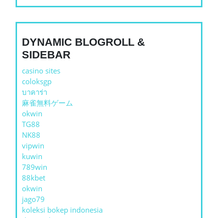
DYNAMIC BLOGROLL &
SIDEBAR
casino sites
coloksgp
บาคาร่า
麻雀無料ゲーム
okwin
TG88
NK88
vipwin
kuwin
789win
88kbet
okwin
jago79
koleksi bokep indonesia