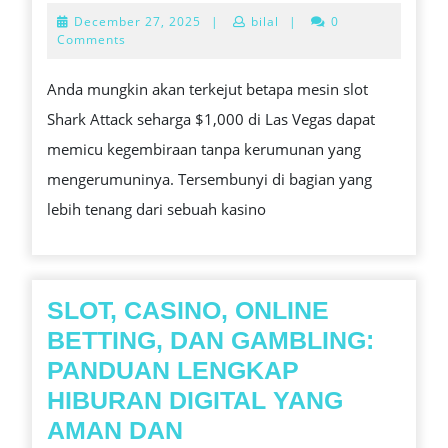
TERSEMBUNYI
December
December 27, 2025
|
bilal
|
0
MESIN
27,
Comments
2025
SLOT
Anda mungkin akan terkejut betapa mesin slot
YANG
Shark Attack seharga $1,000 di Las Vegas dapat
DIREMEHKAN
memicu kegembiraan tanpa kerumunan yang
DI
mengerumuninya. Tersembunyi di bagian yang
KASINO
lebih tenang dari sebuah kasino
BESAR
SLOT, CASINO, ONLINE
BETTING, DAN GAMBLING:
PANDUAN LENGKAP
HIBURAN DIGITAL YANG
AMAN DAN