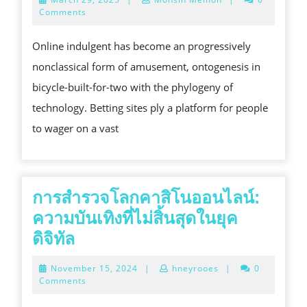
SITES
29,
Comments
2025
A
Online indulgent has become an progressively
STEER
nonclassical form of amusement, ontogenesis in
FOR
bicycle-built-for-two with the phylogeny of
ONLINE
technology. Betting sites ply a platform for people
GAMBLERS
to wager on a vast
การสำรวจโลกคาสิโนออนไลน์:
ความบันเทิงที่ไม่สิ้นสุดในยุค
การ
ดิจิทัล
สำรวจ
November
November 15, 2024
|
hneyrooes
|
0
โลก
15,
Comments
2024
คา