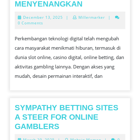
SLOT,
MENYENANGKAN
CASINO,
December
December 13, 2025
|
Millermarker
|
ONLINE
13,
0 Comments
2025
BETTING,
Perkembangan teknologi digital telah mengubah
DAN
cara masyarakat menikmati hiburan, termasuk di
GAMBLING:
dunia slot online, casino digital, online betting, dan
PANDUAN
aktivitas gambling lainnya. Dengan akses yang
LENGKAP
mudah, desain permainan interaktif, dan
HIBURAN
DIGITAL
YANG
AMAN
SYMPATHY BETTING SITES
DAN
A STEER FOR ONLINE
MENYENANGK
SYMPATHY
GAMBLERS
BETTING
March
March 29, 2025
|
Mohsin Memon
|
0