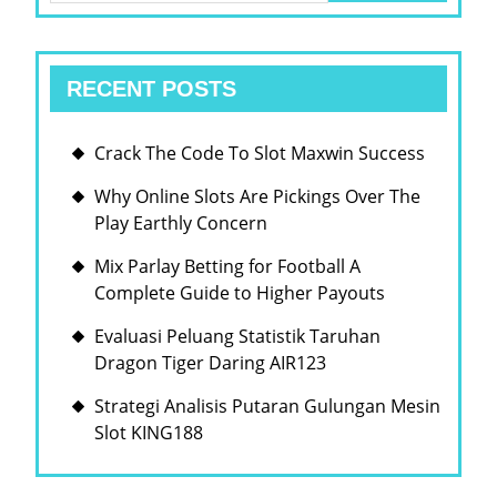
적
으
RECENT POSTS
로
DURING
Crack The Code To Slot Maxwin Success
온
라
Why Online Slots Are Pickings Over The
Play Earthly Concern
인
인
Mix Parlay Betting for Football A
Complete Guide to Higher Payouts
터
넷|
Evaluasi Peluang Statistik Taruhan
웹
Dragon Tiger Daring AIR123
에
Strategi Analisis Putaran Gulungan Mesin
서|
Slot KING188
온
라