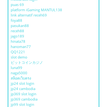
puas 69
platform iGaming MANTUL138
link alternatif receh69
foya88
pasukan88
receh88
jago189
hinata78
hanoman77
QQ1221
slot demo
ビットコインカジノ
luna99
naga5000
สล็อตเว็บตรง
jp24 slot login
jp24 cambodia
jp369 slot login
jp369 cambodia
jp99 slot login