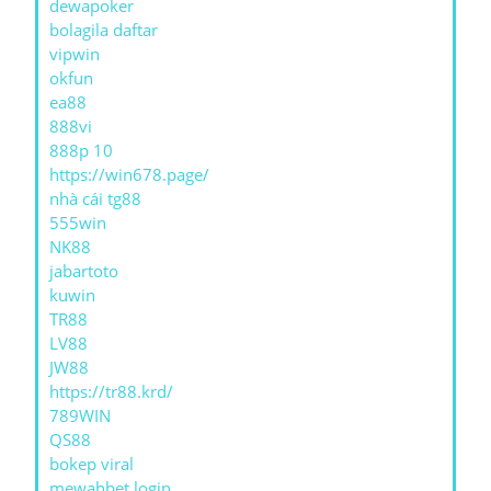
dewapoker
bolagila daftar
vipwin
okfun
ea88
888vi
888p 10
https://win678.page/
nhà cái tg88
555win
NK88
jabartoto
kuwin
TR88
LV88
JW88
https://tr88.krd/
789WIN
QS88
bokep viral
mewahbet login