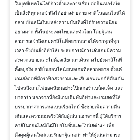
ในยุคที่เทคโนโลยีก้าวล้ำและการเชื่อมต่ออินเทอร์เน็ต
สิ
เป็นสิ่งที่ทุกคนเข้าถึงได้อย่างง่ายดาย คาสิโนออนไลน์ได้
โน
กลายเป็นหนึ่งในแหล่งความบันเทิงที่ได้รับความนิยม
ออนไลน์:
อย่างมาก ทั้งในประเทศไทยและทั่วโลก โดยผู้เล่น
ความ
สามารถเข้าถึงเกมคาสิโนที่หลากหลายได้จากทุกที่ทุก
บันเทิง
เวลา ซึ่งเป็นสิ่งที่ทำให้ประสบการณ์การเล่นเกมมีความ
ที่
สะดวกสบายและไม่ต้องเสียเวลาเดินทางไปยังคาสิโนที่
ไม่
ตั้งอยู่จริง คาสิโนออนไลน์เสนอเกมที่หลากหลาย ตั้งแต่
สิ้น
เกมสล็อตที่มีกราฟิกสวยงามและเสียงเอฟเฟกต์ที่ตื่นเต้น
สุด
ไปจนถึงเกมไพ่ยอดนิยมอย่างโป๊กเกอร์ แบล็คแจ็ค และ
ใน
บาคาร่า นอกจากนี้ยังมีเกมเดิมพันกีฬาและเกมสดที่ให้
ยุค
บรรยากาศการเล่นแบบเรียลไทม์ ซึ่งช่วยเพิ่มความตื่น
ดิจิทัล
เต้นและความสมจริงให้กับผู้เล่น นอกจากนี้ ผู้ให้บริการ
คาสิโนออนไลน์ยังมีโปรโมชั่นและโบนัสต่าง ๆ เพื่อ
ดึงดูดผู้เล่นใหม่และรักษาผู้เล่นเก่า ทำให้ผู้เล่นสามารถ