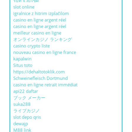
รับทําเว็บไซต์
slot online
igralnice z hitrim izplačilom
casino en ligne argent réel
casino en ligne argent réel
meilleur casino en ligne
オンラインカジノ ランキング
casino crypto liste
nouveau casino en ligne france
kapalwin
Situs toto
https://dehaltotoklik.com
Schweinefleisch Dortmund
casino en ligne retrait immédiat
api22 daftar
ブック メーカー
suka288
ライブカジノ
slot depo qris
dewajp
M88 link