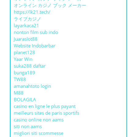
オンライン カジノ ブック メーカー
https://lk21.tech/
ライブカジノ
layarkaca21
nonton film sub indo
Juaraslot88
Website Indobarbar
planet128
Yaar Win
suka288 daftar
bunga189
TW88
amanahtoto login
M88
BOLAGILA
casino en ligne le plus payant
meilleurs sites de paris sportifs
casino online non aams
siti non aams
migliori siti scommesse