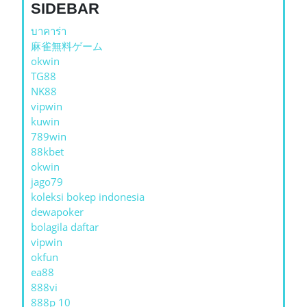
SIDEBAR
บาคาร่า
麻雀無料ゲーム
okwin
TG88
NK88
vipwin
kuwin
789win
88kbet
okwin
jago79
koleksi bokep indonesia
dewapoker
bolagila daftar
vipwin
okfun
ea88
888vi
888p 10