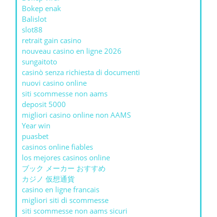
Bokep enak
Balislot
slot88
retrait gain casino
nouveau casino en ligne 2026
sungaitoto
casinò senza richiesta di documenti
nuovi casino online
siti scommesse non aams
deposit 5000
migliori casino online non AAMS
Year win
puasbet
casinos online fiables
los mejores casinos online
ブック メーカー おすすめ
カジノ 仮想通貨
casino en ligne francais
migliori siti di scommesse
siti scommesse non aams sicuri