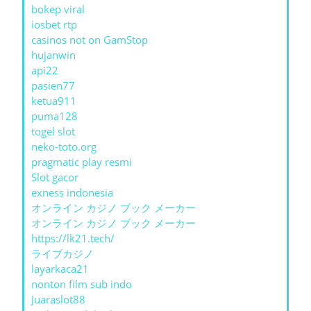
bokep viral
iosbet rtp
casinos not on GamStop
hujanwin
api22
pasien77
ketua911
puma128
togel slot
neko-toto.org
pragmatic play resmi
Slot gacor
exness indonesia
オンライン カジノ ブック メーカー
オンライン カジノ ブック メーカー
https://lk21.tech/
ライブカジノ
layarkaca21
nonton film sub indo
Juaraslot88