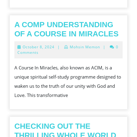
POPULARNOST
SAVREMENIH
KAZINO
A COMP UNDERSTANDING
IGARA
A
OF A COURSE IN MIRACLES
COM
October
October 8, 2024
|
Mohsin Memon
|
0
UND
8,
Comments
2024
OF
A Course In Miracles, also known as ACIM, is a
A
unique spiritual self-study programme designed to
COU
waken us to the truth of our unity with God and
IN
Love. This transformative
MIR
CHECKING OUT THE
THRILLING WHOLE WORLD