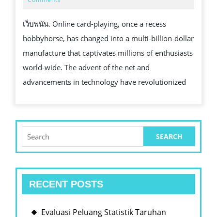
2024
INDULGENT:
เว็บพนัน. Online card-playing, once a recess
HOW
hobbyhorse, has changed into a multi-billion-dollar
TO
manufacture that captivates millions of enthusiasts
STAY
world-wide. The advent of the net and
IN
advancements in technology have revolutionized
VERIFY
Search
for:
RECENT POSTS
Evaluasi Peluang Statistik Taruhan