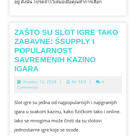
อยู่ ดังนั้น โปรดจำไว้เสมอเมื่อคุณทำการเลือก
ZAŠTO SU SLOT IGRE TAKO
ZABAVNE: ŠSUPPLY I
POPULARNOST
SAVREMENIH KAZINO
ZAŠTO
IGARA
SU
October
October 12, 2024
|
Mr SEO
|
0
SLOT
12,
Comments
2024
IGRE
Slot igre su jedna od najpopularnijih i najigranijih
TAKO
igara u svakom kazinu, kako fizičkom tako i online.
ZABAVNE:
Iako se mnogima može činiti da su slotovi
ŠSUPPLY
jednostavne igre koje se svode
I