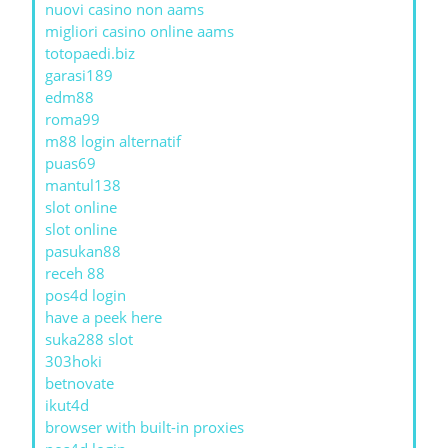
nuovi casino non aams
migliori casino online aams
totopaedi.biz
garasi189
edm88
roma99
m88 login alternatif
puas69
mantul138
slot online
slot online
pasukan88
receh 88
pos4d login
have a peek here
suka288 slot
303hoki
betnovate
ikut4d
browser with built-in proxies