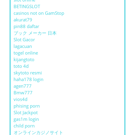
BETINGSLOT
casinos not on GamStop
akurat79
pin88 daftar
ブック メーカー 日本
Slot Gacor
lagacuan
togel online
kijangtoto
toto 4d
skytoto resmi
haha178 login
agen777
Bmw777
vios4d
phising porn
Slot Jackpot
gas1m login
child porn
オンラインカジノサイト