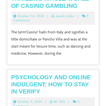
CHECKIN
OF CASINO GAMBLING
OUT
October
October 14, 2024
|
quadro_bike
|
0
THE
14,
Comments
2024
THRILLIN
The term’Casino’ hails from Italy and signifies a
WHOLE
little domiciliate or Pancho Villa and was at the
WORLD
start meant for leisure time, such as dancing and
OF
medicine. However, during the
CASINO
GAMBLIN
PSYCHOLOGY AND ONLINE
INDULGENT: HOW TO STAY
PSYCHOLOGY
IN VERIFY
AND
October
October 6, 2024
|
Mr SEO
|
0
ONLINE
6,
Comments