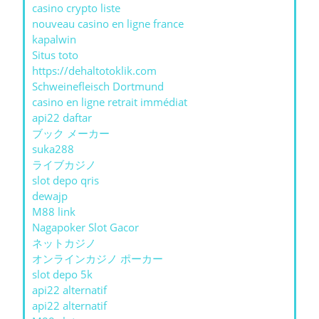
casino crypto liste
nouveau casino en ligne france
kapalwin
Situs toto
https://dehaltotoklik.com
Schweinefleisch Dortmund
casino en ligne retrait immédiat
api22 daftar
ブック メーカー
suka288
ライブカジノ
slot depo qris
dewajp
M88 link
Nagapoker Slot Gacor
ネットカジノ
オンラインカジノ ポーカー
slot depo 5k
api22 alternatif
api22 alternatif