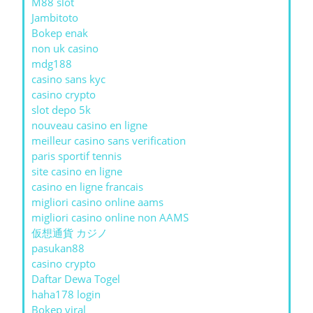
M88 slot
Jambitoto
Bokep enak
non uk casino
mdg188
casino sans kyc
casino crypto
slot depo 5k
nouveau casino en ligne
meilleur casino sans verification
paris sportif tennis
site casino en ligne
casino en ligne francais
migliori casino online aams
migliori casino online non AAMS
仮想通貨 カジノ
pasukan88
casino crypto
Daftar Dewa Togel
haha178 login
Bokep viral