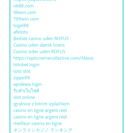
nk88.com
98win.com
789win com
togel88
afktoto
Bedste casino uden ROFUS
Casino uden dansk licens
Casino sider uden ROFUS
https://opticnervecollective.com/About
totobet login
toto slot
zippo99
apidewa login
รับทําเว็บไซต์
slot online
igralnice z hitrim izplačilom
casino en ligne argent réel
casino en ligne argent réel
meilleur casino en ligne
オンラインカジノ ランキング