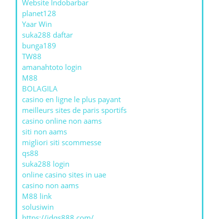
Website Indobarbar
planet128
Yaar Win
suka288 daftar
bunga189
TW88
amanahtoto login
M88
BOLAGILA
casino en ligne le plus payant
meilleurs sites de paris sportifs
casino online non aams
siti non aams
migliori siti scommesse
qs88
suka288 login
online casino sites in uae
casino non aams
M88 link
solusiwin
https://jdqs888.com/