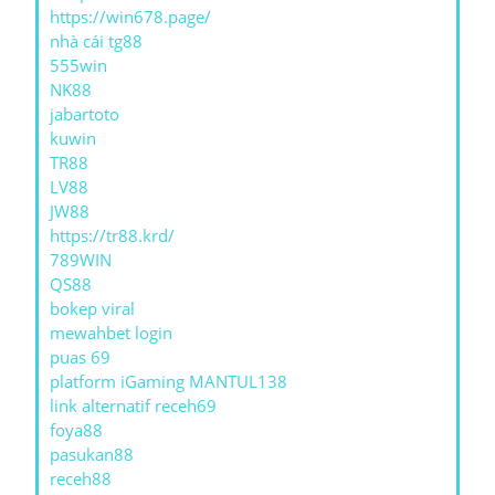
https://win678.page/
nhà cái tg88
555win
NK88
jabartoto
kuwin
TR88
LV88
JW88
https://tr88.krd/
789WIN
QS88
bokep viral
mewahbet login
puas 69
platform iGaming MANTUL138
link alternatif receh69
foya88
pasukan88
receh88