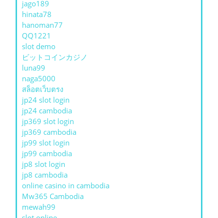
jago189
hinata78
hanoman77
QQ1221
slot demo
ビットコインカジノ
luna99
naga5000
สล็อตเว็บตรง
jp24 slot login
jp24 cambodia
jp369 slot login
jp369 cambodia
jp99 slot login
jp99 cambodia
jp8 slot login
jp8 cambodia
online casino in cambodia
Mw365 Cambodia
mewah99
slot online