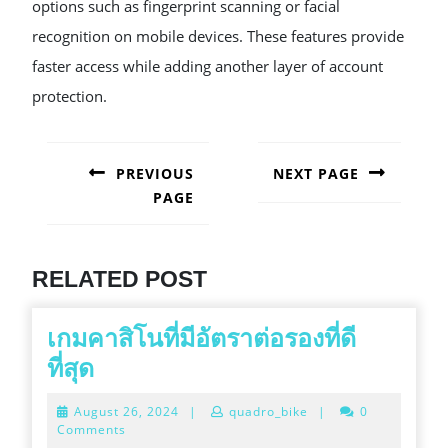
options such as fingerprint scanning or facial
recognition on mobile devices. These features provide
faster access while adding another layer of account
protection.
POST
NAVIGATION
PREVIOUS
NEXT PAGE
PAGE
Next
post:
Previous
post:
RELATED POST
เกมคาสิโนที่มีอัตราต่อรองที่ดี
เกม
ที่สุด
คา
August
August 26, 2024
|
quadro_bike
|
0
สิ
26,
Comments
2024