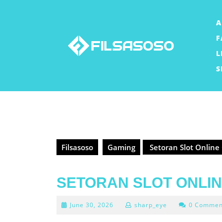
Skip
to
A
content
F
L
S
Filsasoso
Gaming
Setoran Slot Onlin
SETORAN SLOT ONLI
June
June 30, 2026
sharp_eye
0 Commen
30,