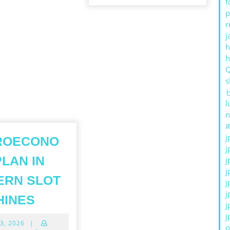
f
p
r
j
h
s
l
n
G
ส
j
ROECONO
j
PLAN IN
j
j
ERN SLOT
j
j
NEUROECONOMIC
HINES
j
PLAN
j
May
3, 2026
|
IN
o