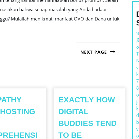
astikan bahwa setiap masalah yang Anda hadapi
nggu? Mulailah menikmati manfaat OVO dan Dana untuk
บ
o
NEXT PAGE
Next
post:
v
k
7
8
o
PATHY
EXACTLY HOW
j
k
HOSTING
DIGITAL
d
BUDDIES TEND
b
v
PREHENSI
TO BE
o