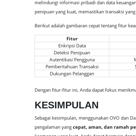
melindungi informasi pribadi dan data keuangan 
penipuan yang kuat, memastikan transaksi yan
Berikut adalah gambaran cepat tentang fitur k
Fitur
Enkripsi Data
Deteksi Penipuan
Autentikasi Pengguna
M
Pemberitahuan Transaksi
Dukungan Pelanggan
Dengan fitur-fitur ini, Anda dapat fokus meni
KESIMPULAN
Sebagai kesimpulan, menggunakan OVO dan Dan
pengalaman yang
cepat, aman, dan ramah p
keamanan yang kuat, Anda dapat bermain deng