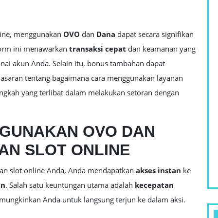
nline, menggunakan
OVO
dan
Dana
dapat secara signifikan
form ini menawarkan
transaksi cepat
dan keamanan yang
i akun Anda. Selain itu, bonus tambahan dapat
asaran tentang bagaimana cara menggunakan layanan
langkah yang terlibat dalam melakukan setoran dengan
GUNAKAN OVO DAN
AN SLOT ONLINE
an slot online Anda, Anda mendapatkan
akses instan
ke
an
. Salah satu keuntungan utama adalah
kecepatan
mungkinkan Anda untuk langsung terjun ke dalam aksi.