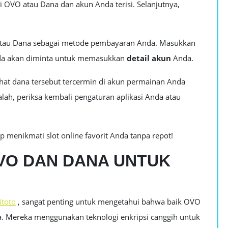
i OVO atau Dana dan akun Anda terisi. Selanjutnya,
atau Dana sebagai metode pembayaran Anda. Masukkan
nda akan diminta untuk memasukkan
detail akun
Anda.
ihat dana tersebut tercermin di akun permainan Anda
lah, periksa kembali pengaturan aplikasi Anda atau
 menikmati slot online favorit Anda tanpa repot!
VO DAN DANA UNTUK
itoto
, sangat penting untuk mengetahui bahwa baik OVO
Mereka menggunakan teknologi enkripsi canggih untuk