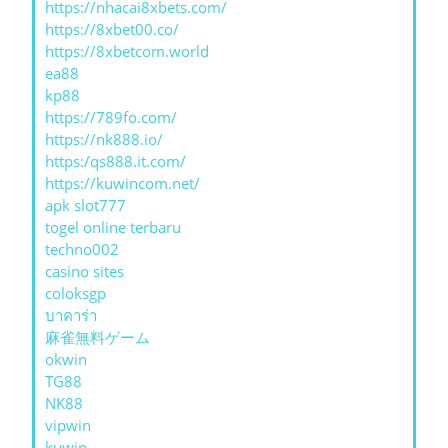
https://nhacai8xbets.com/
https://8xbet00.co/
https://8xbetcom.world
ea88
kp88
https://789fo.com/
https://nk888.io/
https:/qs888.it.com/
https://kuwincom.net/
apk slot777
togel online terbaru
techno002
casino sites
coloksgp
บาคาร่า
麻雀無料ゲーム
okwin
TG88
NK88
vipwin
kuwin