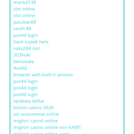
mantul138
slot online
slot online
pasukan88
receh 88
pos4d login
have a peek here
suka288 slot
303hoki
betnovate
ikut4d
browser with built-in proxies
pos4d login
pos4d login
pos4d login
apidewa daftar
bitcoin casino 2026
siti scommesse online
migliori casinò online
migliori casino online non AAMS
migliori casino online aams