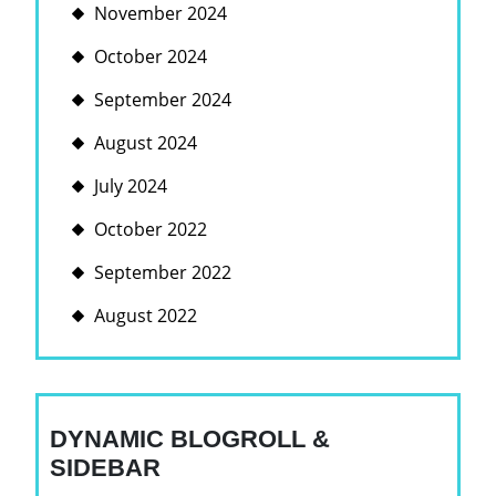
November 2024
October 2024
September 2024
August 2024
July 2024
October 2022
September 2022
August 2022
DYNAMIC BLOGROLL &
SIDEBAR