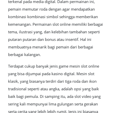
terkenal pada media digital. Dalam permainan ini,
pemain memutar roda dengan agar mendapatkan
kombinasi kombinasi simbol sehingga memberikan
kemenangan. Permainan slot online memiliki berbagai
tema, ilustrasi yang, dan kelebihan tambahan seperti
putaran putaran dan bonus atau insentif. Hal ini
membuatnya menarik bagi pemain dari berbagai
berbagai kalangan.
Terdapat cukup banyak jenis game mesin slot online
yang bisa dijumpai pada kasino digital. Mesin slot
klasik, yang biasanya terdiri dari tiga roda dan ikon
tradisional seperti atau angka, adalah opsi yang baik
baik bagi pemula. Di samping itu, ada slot video yang
sering kali mempunyai lima gulungan serta gerakan
serta cerita yang lebih lebih rumit. Jenis ini biasanya