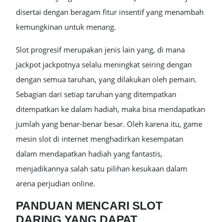
disertai dengan beragam fitur insentif yang menambah
kemungkinan untuk menang.
Slot progresif merupakan jenis lain yang, di mana
jackpot jackpotnya selalu meningkat seiring dengan
dengan semua taruhan, yang dilakukan oleh pemain.
Sebagian dari setiap taruhan yang ditempatkan
ditempatkan ke dalam hadiah, maka bisa mendapatkan
jumlah yang benar-benar besar. Oleh karena itu, game
mesin slot di internet menghadirkan kesempatan
dalam mendapatkan hadiah yang fantastis,
menjadikannya salah satu pilihan kesukaan dalam
arena perjudian online.
PANDUAN MENCARI SLOT
DARING YANG DAPAT