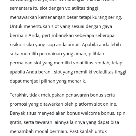
sementara itu slot dengan volatilitas tinggi
menawarkan kemenangan besar tetapi kurang sering.
Untuk menentukan slot yang sesuai dengan gaya
bermain Anda, pertimbangkan seberapa seberapa
risiko risiko yang siap anda ambil. Apabila anda lebih
suka memilih permainan yang aman, pilihlah
permainan slot yang memiliki volatilitas rendah, tetapi
apabila Anda berani, slot yang memiliki volatilitas tinggi
dapat menjadi pilihan yang menarik.
Terakhir, tidak melupakan penawaran bonus serta
promosi yang ditawarkan oleh platform slot online.
Banyak situs menyediakan bonus welcome bonus, spin
gratis, serta tawaran lainnya lainnya yang dapat bisa
menambah modal bermain. Pastikanlah untuk