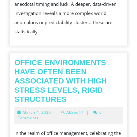
anecdotal timing and luck. A deeper, data-driven
investigation reveals a more complex world:
anomalous unpredictability clusters. These are
statistically
OFFICE ENVIRONMENTS
HAVE OFTEN BEEN
ASSOCIATED WITH HIGH
STRESS LEVELS, RIGID
OFFICE
STRUCTURES
ENVIRONMENTS
March
March 4, 2026
|
AkSeo47
|
0
HAVE
4,
Comments
2026
OFTEN
In the realm of office management, celebrating the
BEEN