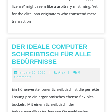
KEY
license” might seem like a arbitrary mistiming. Yet,
TO
for the elite loan originators who transcend mere
REAL
transaction
ESTATE
INTERPERSONAL
CHEMISTRY
DER IDEALE COMPUTER
SCHREIBTISCH FÜR ALLE
DER
BEDÜRFNISSE
IDEALE
January
January 25, 2025
|
Alex
|
0
COMPUTER
25,
Comments
2025
SCHREIBTISCH
Ein höhenverstellbarer Schreibtisch ist die perfekte
FÜR
Lösung pro ein ergonomisches ebenso flexibles
ALLE
buckeln. Mit einem Schreibtisch, der
BEDÜRFNISSE
höhenverstellbar ist, können Sie problemlos