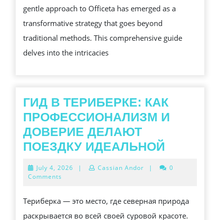
gentle approach to Officeta has emerged as a
ASSOCIATED
transformative strategy that goes beyond
WITH
traditional methods. This comprehensive guide
HIGH
delves into the intricacies
STRESS
LEVELS,
RIGID
STRUCTURES
ГИД В ТЕРИБЕРКЕ: КАК
ПРОФЕССИОНАЛИЗМ И
ДОВЕРИЕ ДЕЛАЮТ
ГИД
ПОЕЗДКУ ИДЕАЛЬНОЙ
В
July
July 4, 2026
|
Cassian Andor
|
0
ТЕРИБЕР
4,
Comments
2026
КАК
Териберка — это место, где северная природа
ПРОФЕС
раскрывается во всей своей суровой красоте.
И