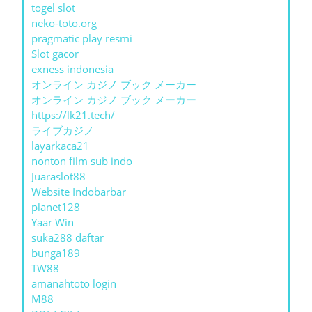
togel slot
neko-toto.org
pragmatic play resmi
Slot gacor
exness indonesia
オンライン カジノ ブック メーカー
オンライン カジノ ブック メーカー
https://lk21.tech/
ライブカジノ
layarkaca21
nonton film sub indo
Juaraslot88
Website Indobarbar
planet128
Yaar Win
suka288 daftar
bunga189
TW88
amanahtoto login
M88