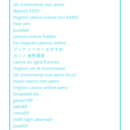
siti scommesse non aams
deposit 5000
migliori casino online non AAMS
Year win
puasbet
casinos online fiables
los mejores casinos online
ブック メーカー おすすめ
カジノ 仮想通貨
casino en ligne francais
migliori siti di scommesse
siti scommesse non aams sicuri
nuovi casino non aams
migliori casino online aams
totopaedi.biz
garasi189
edm88
roma99
m88 login alternatif
puas69