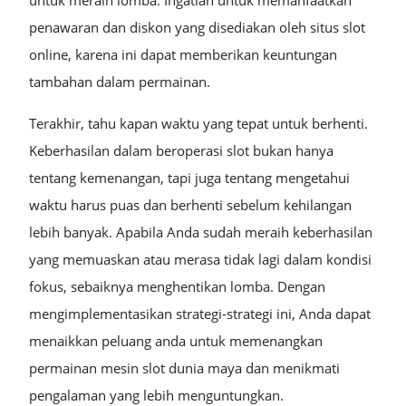
untuk meraih lomba. Ingatlah untuk memanfaatkan
penawaran dan diskon yang disediakan oleh situs slot
online, karena ini dapat memberikan keuntungan
tambahan dalam permainan.
Terakhir, tahu kapan waktu yang tepat untuk berhenti.
Keberhasilan dalam beroperasi slot bukan hanya
tentang kemenangan, tapi juga tentang mengetahui
waktu harus puas dan berhenti sebelum kehilangan
lebih banyak. Apabila Anda sudah meraih keberhasilan
yang memuaskan atau merasa tidak lagi dalam kondisi
fokus, sebaiknya menghentikan lomba. Dengan
mengimplementasikan strategi-strategi ini, Anda dapat
menaikkan peluang anda untuk memenangkan
permainan mesin slot dunia maya dan menikmati
pengalaman yang lebih menguntungkan.