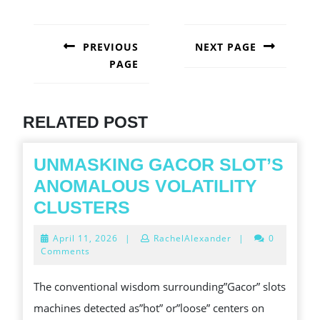
POST
NAVIGATION
PREVIOUS
NEXT PAGE
PAGE
Next
post:
Previous
post:
RELATED POST
UNMASKING GACOR SLOT’S
ANOMALOUS VOLATILITY
UNMASKING
CLUSTERS
GACOR
April
April 11, 2026
|
RachelAlexander
|
0
SLOT’S
11,
Comments
2026
ANOMALOUS
The conventional wisdom surrounding”Gacor” slots
VOLATILITY
machines detected as”hot” or”loose” centers on
CLUSTERS