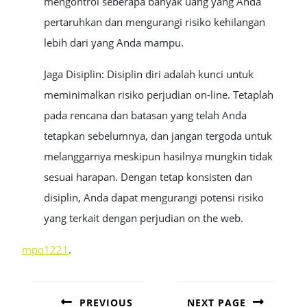
mengontrol seberapa banyak uang yang Anda
pertaruhkan dan mengurangi risiko kehilangan
lebih dari yang Anda mampu.
Jaga Disiplin: Disiplin diri adalah kunci untuk
meminimalkan risiko perjudian on-line. Tetaplah
pada rencana dan batasan yang telah Anda
tetapkan sebelumnya, dan jangan tergoda untuk
melanggarnya meskipun hasilnya mungkin tidak
sesuai harapan. Dengan tetap konsisten dan
disiplin, Anda dapat mengurangi potensi risiko
yang terkait dengan perjudian on the web.
mpo1221
.
POST
NAVIGATION
PREVIOUS
NEXT PAGE