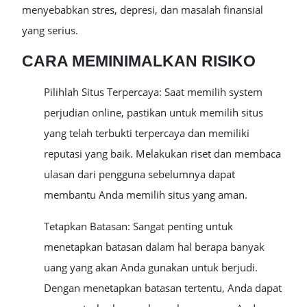
menyebabkan stres, depresi, dan masalah finansial
yang serius.
CARA MEMINIMALKAN RISIKO
Pilihlah Situs Terpercaya: Saat memilih system
perjudian online, pastikan untuk memilih situs
yang telah terbukti terpercaya dan memiliki
reputasi yang baik. Melakukan riset dan membaca
ulasan dari pengguna sebelumnya dapat
membantu Anda memilih situs yang aman.
Tetapkan Batasan: Sangat penting untuk
menetapkan batasan dalam hal berapa banyak
uang yang akan Anda gunakan untuk berjudi.
Dengan menetapkan batasan tertentu, Anda dapat