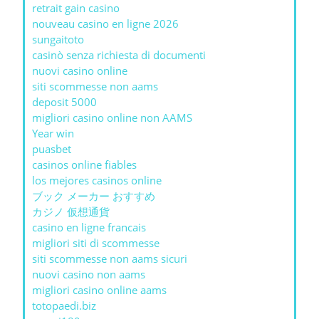
retrait gain casino
nouveau casino en ligne 2026
sungaitoto
casinò senza richiesta di documenti
nuovi casino online
siti scommesse non aams
deposit 5000
migliori casino online non AAMS
Year win
puasbet
casinos online fiables
los mejores casinos online
ブック メーカー おすすめ
カジノ 仮想通貨
casino en ligne francais
migliori siti di scommesse
siti scommesse non aams sicuri
nuovi casino non aams
migliori casino online aams
totopaedi.biz