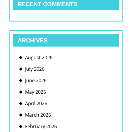
RECENT COMMENTS
ARCHIVES
August 2026
July 2026
June 2026
May 2026
April 2026
March 2026
February 2026