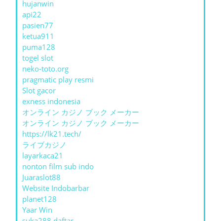
hujanwin
api22
pasien77
ketua911
puma128
togel slot
neko-toto.org
pragmatic play resmi
Slot gacor
exness indonesia
オンライン カジノ ブック メーカー
オンライン カジノ ブック メーカー
https://lk21.tech/
ライブカジノ
layarkaca21
nonton film sub indo
Juaraslot88
Website Indobarbar
planet128
Yaar Win
suka288 daftar