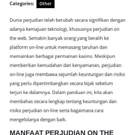
Categories:
Other
Dunia perjudian telah berubah secara signifikan dengan
adanya kemajuan teknologi, khususnya perjudian on
the web. Semakin banyak orang yang beralih ke
platform on-line untuk memasang taruhan dan
memainkan berbagai permainan kasino. Meskipun
memberikan kemudahan dan kenyamanan, perjudian
on-line juga membawa sejumlah keuntungan dan risiko
yang perlu dipertimbangkan secara bijak sebelum
terjun ke dalamnya. Dalam panduan ini, kita akan
membahas secara lengkap tentang keuntungan dan
risiko perjudian on-line serta bagaimana cara
mengelolanya dengan baik.
MANFAAT PERJUDIAN ON THE