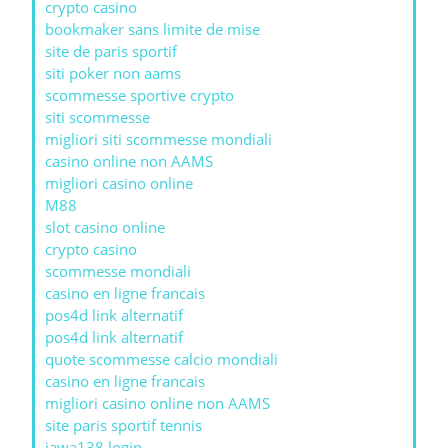
crypto casino
bookmaker sans limite de mise
site de paris sportif
siti poker non aams
scommesse sportive crypto
siti scommesse
migliori siti scommesse mondiali
casino online non AAMS
migliori casino online
M88
slot casino online
crypto casino
scommesse mondiali
casino en ligne francais
pos4d link alternatif
pos4d link alternatif
quote scommesse calcio mondiali
casino en ligne francais
migliori casino online non AAMS
site paris sportif tennis
jawa138 login