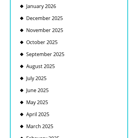
January 2026
December 2025
November 2025
October 2025
September 2025
August 2025
July 2025
June 2025
May 2025
April 2025
March 2025