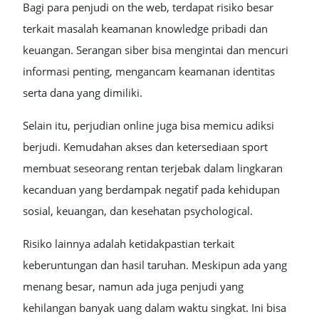
Bagi para penjudi on the web, terdapat risiko besar
terkait masalah keamanan knowledge pribadi dan
keuangan. Serangan siber bisa mengintai dan mencuri
informasi penting, mengancam keamanan identitas
serta dana yang dimiliki.
Selain itu, perjudian online juga bisa memicu adiksi
berjudi. Kemudahan akses dan ketersediaan sport
membuat seseorang rentan terjebak dalam lingkaran
kecanduan yang berdampak negatif pada kehidupan
sosial, keuangan, dan kesehatan psychological.
Risiko lainnya adalah ketidakpastian terkait
keberuntungan dan hasil taruhan. Meskipun ada yang
menang besar, namun ada juga penjudi yang
kehilangan banyak uang dalam waktu singkat. Ini bisa