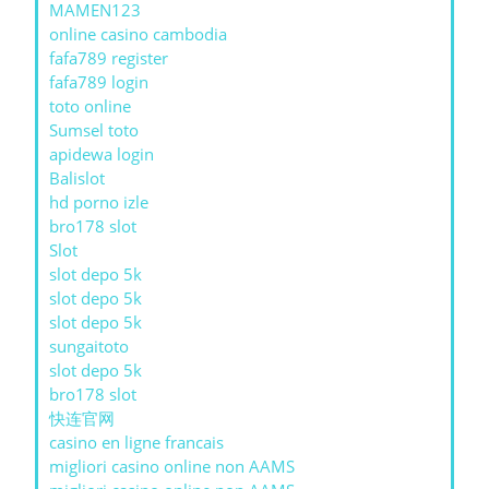
MAMEN123
online casino cambodia
fafa789 register
fafa789 login
toto online
Sumsel toto
apidewa login
Balislot
hd porno izle
bro178 slot
Slot
slot depo 5k
slot depo 5k
slot depo 5k
sungaitoto
slot depo 5k
bro178 slot
快连官网
casino en ligne francais
migliori casino online non AAMS