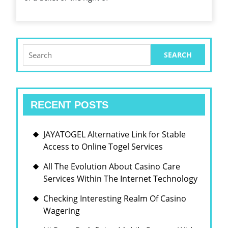
PRESSUR
OF
INSTANT
WEALTHI
Search
for:
FROM
DRAWING
WINS
RECENT POSTS
JAYATOGEL Alternative Link for Stable
Access to Online Togel Services
All The Evolution About Casino Care
Services Within The Internet Technology
Checking Interesting Realm Of Casino
Wagering