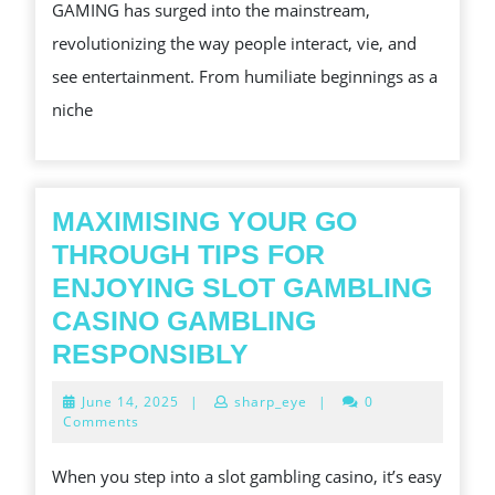
GAMING has surged into the mainstream,
GAM
revolutionizing the way people interact, vie, and
EXP
see entertainment. From humiliate beginnings as a
ITS
niche
EVO
PER
TOU
AN
MAXIMISING YOUR GO
FUT
THROUGH TIPS FOR
POT
ENJOYING SLOT GAMBLING
CASINO GAMBLING
MAXIMISING
RESPONSIBLY
YOUR
June
June 14, 2025
|
sharp_eye
|
0
GO
14,
Comments
2025
THROUGH
When you step into a slot gambling casino, it’s easy
TIPS