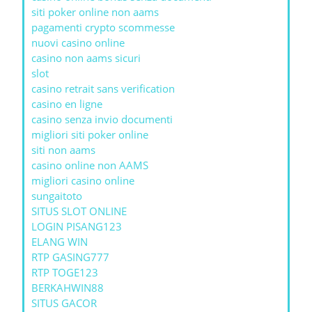
siti poker online non aams
pagamenti crypto scommesse
nuovi casino online
casino non aams sicuri
slot
casino retrait sans verification
casino en ligne
casino senza invio documenti
migliori siti poker online
siti non aams
casino online non AAMS
migliori casino online
sungaitoto
SITUS SLOT ONLINE
LOGIN PISANG123
ELANG WIN
RTP GASING777
RTP TOGE123
BERKAHWIN88
SITUS GACOR