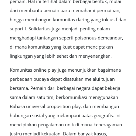
pemain. Hal ini terlihat dalam berbagai bentuk, mulai
dari membantu pemain baru memahami permainan,
hingga membangun komunitas daring yang inklusif dan
suportif. Solidaritas juga menjadi penting dalam
menghadapi tantangan seperti poisonous demeanour,
di mana komunitas yang kuat dapat menciptakan
lingkungan yang lebih sehat dan menyenangkan.
Komunitas online play juga menunjukkan bagaimana
perbedaan budaya dapat disatukan melalui tujuan
bersama. Pemain dari berbagai negara dapat bekerja
sama dalam satu tim, berkomunikasi menggunakan
Bahasa universal proposition play, dan membangun
hubungan sosial yang melampaui batas geografis. Ini
menciptakan pengalaman unik di mana keberagaman
justru menjadi kekuatan. Dalam banyak kasus,