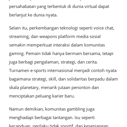
persahabatan yang terbentuk di dunia virtual dapat
berlanjut ke dunia nyata.
Selain itu, perkembangan teknologi seperti voice chat,
streaming, dan weapons platform media sosial
semakin memperkuat interaksi dalam komunitas
gaming. Pemain tidak hanya bermain bersama, tetapi
juga berbagi pengalaman, strategi, dan cerita.
Turnamen e-sports internasional menjadi contoh nyata
bagaimana strategi, skill, dan solidaritas berpadu dalam
skala planetary, menarik jutaan penonton dan
menciptakan peluang karier baru.
Namun demikian, komunitas gambling juga
menghadapi berbagai tantangan. Isu seperti
kecanduan, perilaku tidak sportif, dan kesenjangan