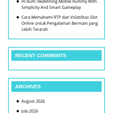
Hi Rum: Redefining Mobile Rummy With
Simplicity And Smart Gameplay
Cara Memahami RTP dan Volatilitas Slot
Online untuk Pengalaman Bermain yang
Lebih Terarah
RECENT COMMENTS
ARCHIVES
August 2026
July 2026