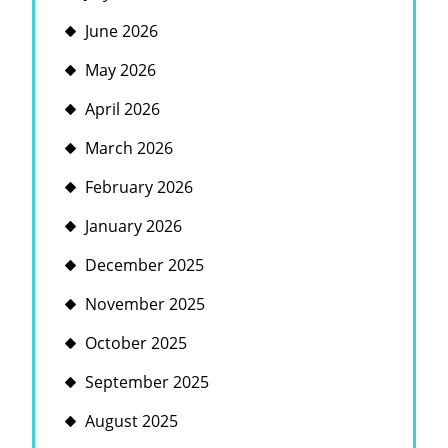
June 2026
May 2026
April 2026
March 2026
February 2026
January 2026
December 2025
November 2025
October 2025
September 2025
August 2025