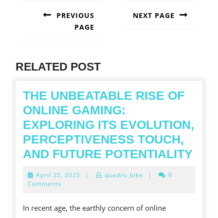
NAVIGATION
PREVIOUS
NEXT PAGE
PAGE
Next
post:
Previous
post:
RELATED POST
THE UNBEATABLE RISE OF
ONLINE GAMING:
EXPLORING ITS EVOLUTION,
PERCEPTIVENESS TOUCH,
THE
AND FUTURE POTENTIALITY
UNB
April
April 25, 2025
|
quadro_bike
|
0
RIS
25,
Comments
2025
OF
In recent age, the earthly concern of online
ONL