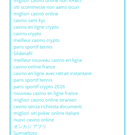
migliori casino online non AAMS
siti scommesse non aams sicuri
migliori casinò online
casino sans kyc
casino en ligne crypto
casino crypto
meilleur casino crypto
paris sportif tennis
Sildenafil
meilleur nouveau casino en ligne
casino online france
casino en ligne avec retrait instantané
paris sportif tennis
paris sportif crypto 2026
nouveau casino en ligne france
migliori casino online stranieri
casino senza richiesta documenti
migliori siti poker online italiani
nuovi casino online
オンカジ アプリ
Sumseltoto