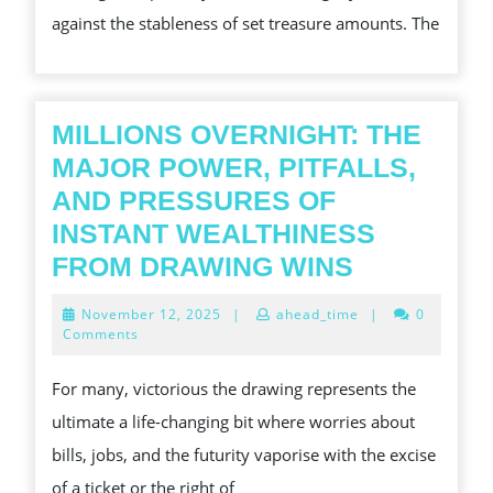
against the stableness of set treasure amounts. The
JACKPOTS
MILLIONS OVERNIGHT: THE
MAJOR POWER, PITFALLS,
AND PRESSURES OF
INSTANT WEALTHINESS
MILLIONS
FROM DRAWING WINS
OVERNIGH
November
November 12, 2025
|
ahead_time
|
0
THE
12,
Comments
2025
MAJOR
For many, victorious the drawing represents the
POWER,
ultimate a life-changing bit where worries about
PITFALLS,
bills, jobs, and the futurity vaporise with the excise
AND
of a ticket or the right of