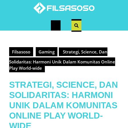
Skip
to
content
Open
Button
Filsasoso
Gaming
Strategi, Science, Dan
Solidaritas: Harmoni Unik Dalam Komunitas Online
Play World-wide
STRATEGI, SCIENCE, DAN
SOLIDARITAS: HARMONI
UNIK DALAM KOMUNITAS
ONLINE PLAY WORLD-
WIDE