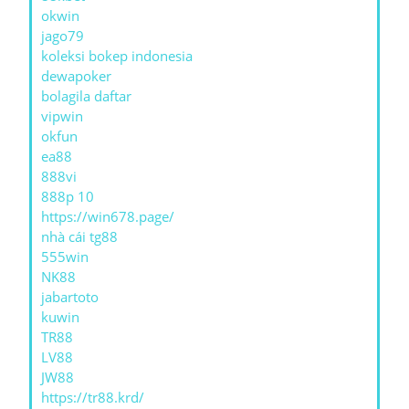
okwin
jago79
koleksi bokep indonesia
dewapoker
bolagila daftar
vipwin
okfun
ea88
888vi
888p 10
https://win678.page/
nhà cái tg88
555win
NK88
jabartoto
kuwin
TR88
LV88
JW88
https://tr88.krd/