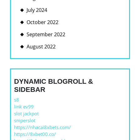
July 2024
October 2022
September 2022
August 2022
DYNAMIC BLOGROLL &
SIDEBAR
s8
link ev99
slot jackpot
sniperslot
https://nhacai8xbets.com/
https://8xbet00.co/