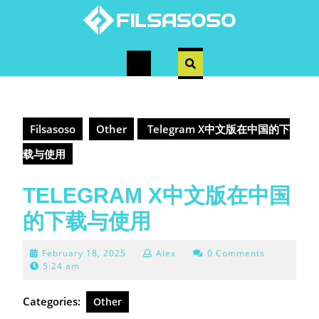
Skip
to
content
Open
Button
Filsasoso
Other
Telegram X中文版在中国的下
载与使用
TELEGRAM X中文版在中国
的下载与使用
February
February 18, 2025
Alex
0 Comments
18,
5:24 am
2025
Categories:
Other