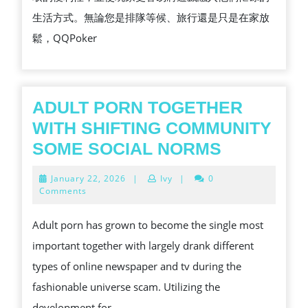
生活方式。無論您是排隊等候、旅行還是只是在家放
鬆，QQPoker
ADULT PORN TOGETHER
WITH SHIFTING COMMUNITY
ADULT
SOME SOCIAL NORMS
PORN
January
January 22, 2026
|
Ivy
|
0
TOGETHE
22,
Comments
2026
WITH
Adult porn has grown to become the single most
SHIFTING
important together with largely drank different
COMMUNI
types of online newspaper and tv during the
SOME
fashionable universe scam. Utilizing the
SOCIAL
development for