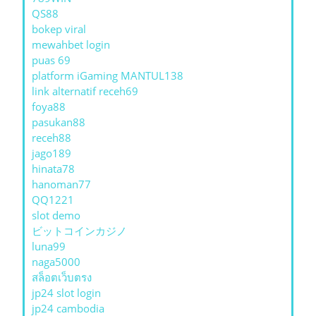
QS88
bokep viral
mewahbet login
puas 69
platform iGaming MANTUL138
link alternatif receh69
foya88
pasukan88
receh88
jago189
hinata78
hanoman77
QQ1221
slot demo
ビットコインカジノ
luna99
naga5000
สล็อตเว็บตรง
jp24 slot login
jp24 cambodia