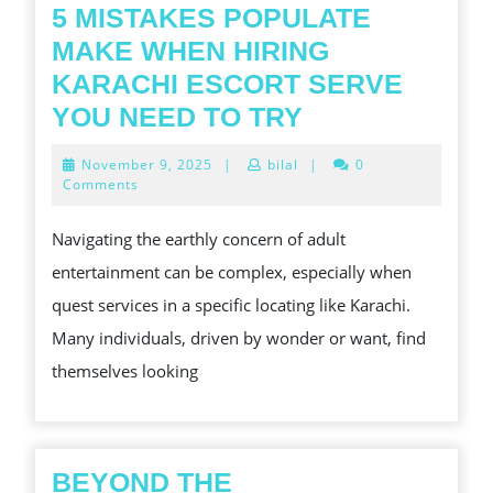
5 MISTAKES POPULATE
MAKE WHEN HIRING
KARACHI ESCORT SERVE
5
YOU NEED TO TRY
MISTAKES
November
November 9, 2025
|
bilal
|
0
POPULATE
9,
Comments
2025
MAKE
Navigating the earthly concern of adult
WHEN
entertainment can be complex, especially when
HIRING
quest services in a specific locating like Karachi.
KARACHI
Many individuals, driven by wonder or want, find
ESCORT
themselves looking
SERVE
YOU
NEED
TO
BEYOND THE