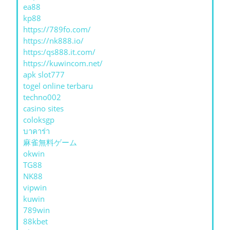
ea88
kp88
https://789fo.com/
https://nk888.io/
https:/qs888.it.com/
https://kuwincom.net/
apk slot777
togel online terbaru
techno002
casino sites
coloksgp
บาคาร่า
麻雀無料ゲーム
okwin
TG88
NK88
vipwin
kuwin
789win
88kbet