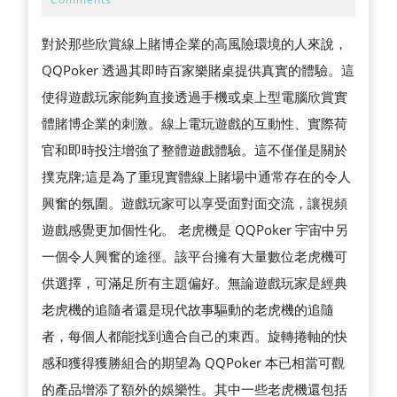
2025
樂
對於那些欣賞線上賭博企業的高風險環境的人來說，
性
QQPoker 透過其即時百家樂賭桌提供真實的體驗。這
與
使得遊戲玩家能夠直接透過手機或桌上型電腦欣賞實
玩
體賭博企業的刺激。線上電玩遊戲的互動性、實際荷
家
官和即時投注增強了整體遊戲體驗。這不僅僅是關於
期
撲克牌;這是為了重現實體線上賭場中通常存在的令人
望
興奮的氛圍。遊戲玩家可以享受面對面交流，讓視頻
的
遊戲感覺更加個性化。 老虎機是 QQPoker 宇宙中另
匹
一個令人興奮的途徑。該平台擁有大量數位老虎機可
配
供選擇，可滿足所有主題偏好。無論遊戲玩家是經典
老虎機的追隨者還是現代故事驅動的老虎機的追隨
者，每個人都能找到適合自己的東西。旋轉捲軸的快
感和獲得獲勝組合的期望為 QQPoker 本已相當可觀
的產品增添了額外的娛樂性。其中一些老虎機還包括