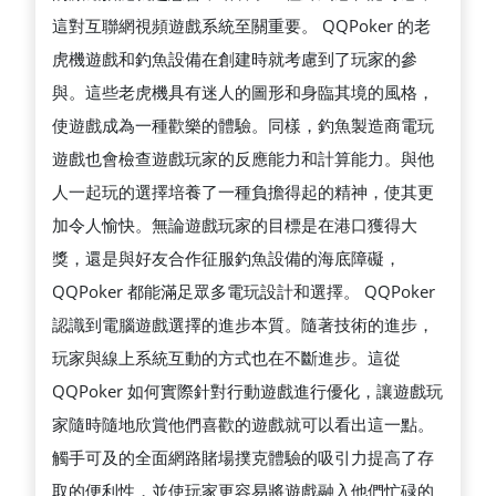
這對互聯網視頻遊戲系統至關重要。 QQPoker 的老
虎機遊戲和釣魚設備在創建時就考慮到了玩家的參
與。這些老虎機具有迷人的圖形和身臨其境的風格，
使遊戲成為一種歡樂的體驗。同樣，釣魚製造商電玩
遊戲也會檢查遊戲玩家的反應能力和計算能力。與他
人一起玩的選擇培養了一種負擔得起的精神，使其更
加令人愉快。無論遊戲玩家的目標是在港口獲得大
獎，還是與好友合作征服釣魚設備的海底障礙，
QQPoker 都能滿足眾多電玩設計和選擇。 QQPoker
認識到電腦遊戲選擇的進步本質。隨著技術的進步，
玩家與線上系統互動的方式也在不斷進步。這從
QQPoker 如何實際針對行動遊戲進行優化，讓遊戲玩
家隨時隨地欣賞他們喜歡的遊戲就可以看出這一點。
觸手可及的全面網路賭場撲克體驗的吸引力提高了存
取的便利性，並使玩家更容易將遊戲融入他們忙碌的