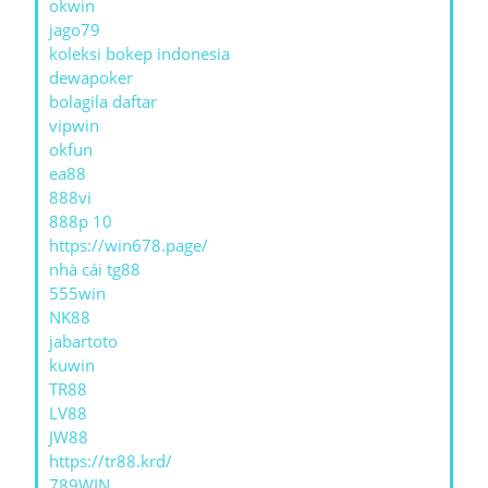
okwin
jago79
koleksi bokep indonesia
dewapoker
bolagila daftar
vipwin
okfun
ea88
888vi
888p 10
https://win678.page/
nhà cái tg88
555win
NK88
jabartoto
kuwin
TR88
LV88
JW88
https://tr88.krd/
789WIN