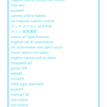
Year win
puasbet
casinos online fiables
los mejores casinos online
ブック メーカー おすすめ
カジノ 仮想通貨
casino en ligne francais
migliori siti di scommesse
siti scommesse non aams sicuri
nuovi casino non aams
migliori casino online aams
totopaedi.biz
garasi189
edm88
roma99
m88 login alternatif
puas69
mantul138
slot online
slot online