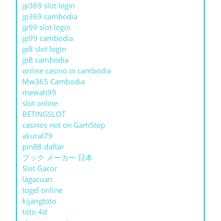
jp369 slot login
jp369 cambodia
jp99 slot login
jp99 cambodia
jp8 slot login
jp8 cambodia
online casino in cambodia
Mw365 Cambodia
mewah99
slot online
BETINGSLOT
casinos not on GamStop
akurat79
pin88 daftar
ブック メーカー 日本
Slot Gacor
lagacuan
togel online
kijangtoto
toto 4d