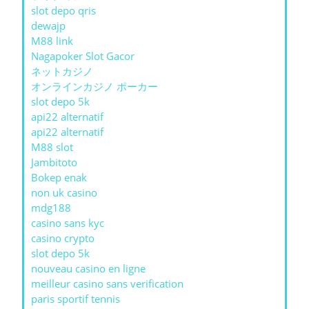
slot depo qris
dewajp
M88 link
Nagapoker Slot Gacor
ネットカジノ
オンラインカジノ ポーカー
slot depo 5k
api22 alternatif
api22 alternatif
M88 slot
Jambitoto
Bokep enak
non uk casino
mdg188
casino sans kyc
casino crypto
slot depo 5k
nouveau casino en ligne
meilleur casino sans verification
paris sportif tennis