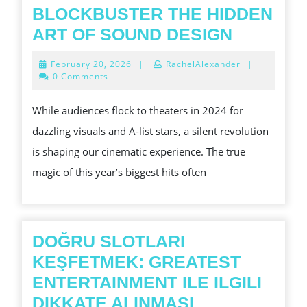
TRY
BLOCKBUSTER THE HIDDEN
BEYOND
ART OF SOUND DESIGN
THE
February
February 20, 2026
|
RachelAlexander
|
BLOCKB
20,
0 Comments
2026
THE
While audiences flock to theaters in 2024 for
HIDDEN
dazzling visuals and A-list stars, a silent revolution
ART
is shaping our cinematic experience. The true
OF
magic of this year’s biggest hits often
SOUND
DESIGN
DOĞRU SLOTLARI
KEŞFETMEK: GREATEST
ENTERTAINMENT ILE ILGILI
DIKKATE ALINMASI