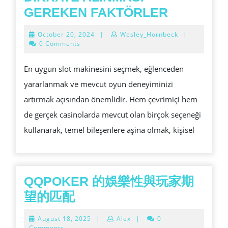
DOĞRU
GEREKEN FAKTÖRLER
SLOTLAR
October
October 20, 2024
|
Wesley_Hornbeck
|
KEŞFETM
20,
0 Comments
2024
GREATES
En uygun slot makinesini seçmek, eğlenceden
ENTERTA
yararlanmak ve mevcut oyun deneyiminizi
ILE
artırmak açısından önemlidir. Hem çevrimiçi hem
ILGILI
de gerçek casinolarda mevcut olan birçok seçeneği
DIKKATE
kullanarak, temel bileşenlere aşina olmak, kişisel
ALINMAS
GEREKE
FAKTÖRL
QQPOKER 的娛樂性與玩家期
QQPOKER
望的匹配
的
August
August 18, 2025
|
Alex
|
0
娛
18,
Comments