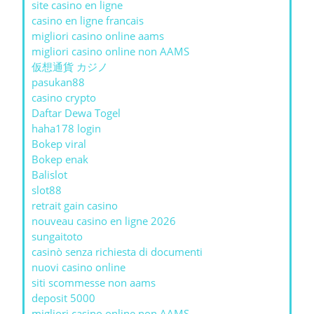
site casino en ligne
casino en ligne francais
migliori casino online aams
migliori casino online non AAMS
仮想通貨 カジノ
pasukan88
casino crypto
Daftar Dewa Togel
haha178 login
Bokep viral
Bokep enak
Balislot
slot88
retrait gain casino
nouveau casino en ligne 2026
sungaitoto
casinò senza richiesta di documenti
nuovi casino online
siti scommesse non aams
deposit 5000
migliori casino online non AAMS