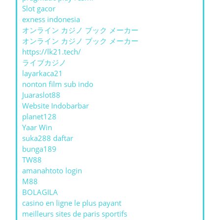
Slot gacor
exness indonesia
オンライン カジノ ブック メーカー
オンライン カジノ ブック メーカー
https://lk21.tech/
ライブカジノ
layarkaca21
nonton film sub indo
Juaraslot88
Website Indobarbar
planet128
Yaar Win
suka288 daftar
bunga189
TW88
amanahtoto login
M88
BOLAGILA
casino en ligne le plus payant
meilleurs sites de paris sportifs