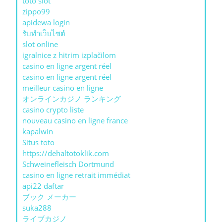
toto slot
zippo99
apidewa login
รับทําเว็บไซต์
slot online
igralnice z hitrim izplačilom
casino en ligne argent réel
casino en ligne argent réel
meilleur casino en ligne
オンラインカジノ ランキング
casino crypto liste
nouveau casino en ligne france
kapalwin
Situs toto
https://dehaltotoklik.com
Schweinefleisch Dortmund
casino en ligne retrait immédiat
api22 daftar
ブック メーカー
suka288
ライブカジノ