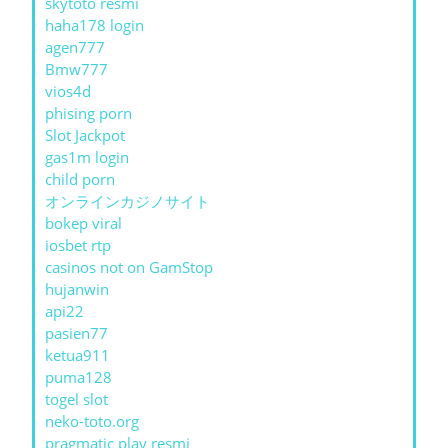
skytoto resmi
haha178 login
agen777
Bmw777
vios4d
phising porn
Slot Jackpot
gas1m login
child porn
オンラインカジノサイト
bokep viral
iosbet rtp
casinos not on GamStop
hujanwin
api22
pasien77
ketua911
puma128
togel slot
neko-toto.org
pragmatic play resmi