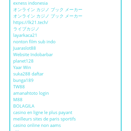
exness indonesia
オンライン カジノ ブック メーカー
オンライン カジノ ブック メーカー
https://lk21.tech/
ライブカジノ
layarkaca21
nonton film sub indo
Juaraslot88
Website Indobarbar
planet128
Yaar Win
suka288 daftar
bunga189
TW88
amanahtoto login
M88
BOLAGILA
casino en ligne le plus payant
meilleurs sites de paris sportifs
casino online non aams