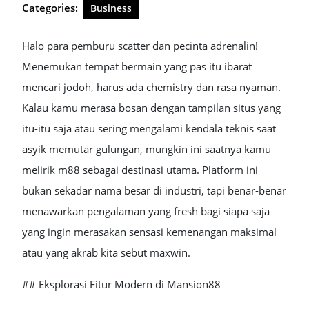
Categories:
Business
Halo para pemburu scatter dan pecinta adrenalin!
Menemukan tempat bermain yang pas itu ibarat
mencari jodoh, harus ada chemistry dan rasa nyaman.
Kalau kamu merasa bosan dengan tampilan situs yang
itu-itu saja atau sering mengalami kendala teknis saat
asyik memutar gulungan, mungkin ini saatnya kamu
melirik m88 sebagai destinasi utama. Platform ini
bukan sekadar nama besar di industri, tapi benar-benar
menawarkan pengalaman yang fresh bagi siapa saja
yang ingin merasakan sensasi kemenangan maksimal
atau yang akrab kita sebut maxwin.
## Eksplorasi Fitur Modern di Mansion88