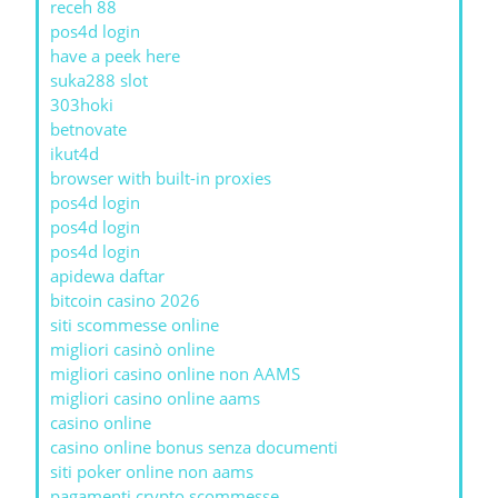
receh 88
pos4d login
have a peek here
suka288 slot
303hoki
betnovate
ikut4d
browser with built-in proxies
pos4d login
pos4d login
pos4d login
apidewa daftar
bitcoin casino 2026
siti scommesse online
migliori casinò online
migliori casino online non AAMS
migliori casino online aams
casino online
casino online bonus senza documenti
siti poker online non aams
pagamenti crypto scommesse