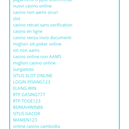
nuovi casino online
casino non aams sicuri
slot
casino retrait sans verification
casino en ligne
casino senza invio documenti
migliori siti poker online
siti non aams
casino online non AAMS
migliori casino online
sungaitoto
SITUS SLOT ONLINE
LOGIN PISANG123
ELANG WIN
RTP GASING777
RTP TOGE123
BERKAHWIN88
SITUS GACOR
MAMEN123
online casino cambodia