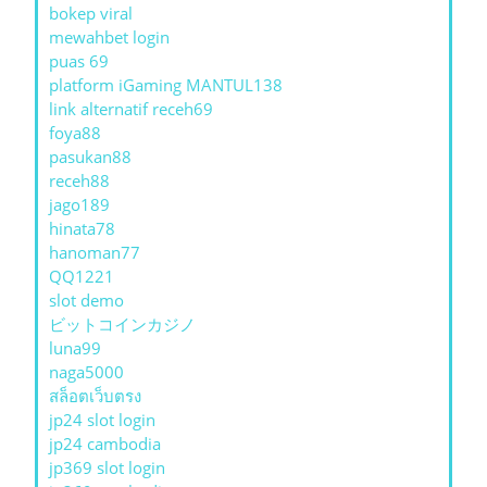
bokep viral
mewahbet login
puas 69
platform iGaming MANTUL138
link alternatif receh69
foya88
pasukan88
receh88
jago189
hinata78
hanoman77
QQ1221
slot demo
ビットコインカジノ
luna99
naga5000
สล็อตเว็บตรง
jp24 slot login
jp24 cambodia
jp369 slot login