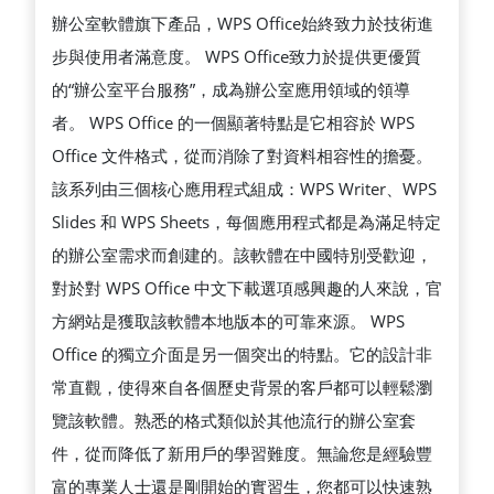
务
辦公室軟體旗下產品，WPS Office始終致力於技術進
步與使用者滿意度。 WPS Office致力於提供更優質
的“辦公室平台服務”，成為辦公室應用領域的領導
者。 WPS Office 的一個顯著特點是它相容於 WPS
Office 文件格式，從而消除了對資料相容性的擔憂。
該系列由三個核心應用程式組成：WPS Writer、WPS
Slides 和 WPS Sheets，每個應用程式都是為滿足特定
的辦公室需求而創建的。該軟體在中國特別受歡迎，
對於對 WPS Office 中文下載選項感興趣的人來說，官
方網站是獲取該軟體本地版本的可靠來源。 WPS
Office 的獨立介面是另一個突出的特點。它的設計非
常直觀，使得來自各個歷史背景的客戶都可以輕鬆瀏
覽該軟體。熟悉的格式類似於其他流行的辦公室套
件，從而降低了新用戶的學習難度。無論您是經驗豐
富的專業人士還是剛開始的實習生，您都可以快速熟