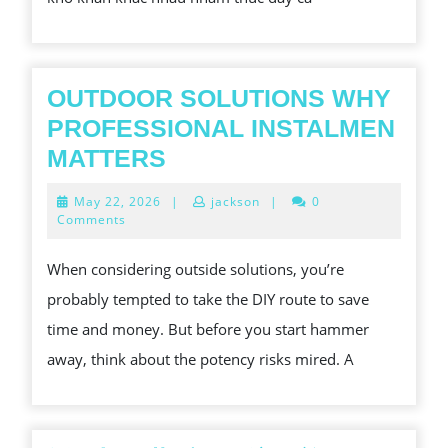
NGHIỆM
CÁ
CƯỢC
THỂ
OUTDOOR SOLUTIONS WHY
THAO
PROFESSIONAL INSTALMEN
TRÊN
OUTDOOR
MATTERS
QQPOKER
SOLUTIONS
May
May 22, 2026
|
jackson
|
0
WHY
22,
Comments
2026
PROFESSIONAL
When considering outside solutions, you’re
INSTALMEN
probably tempted to take the DIY route to save
MATTERS
time and money. But before you start hammer
away, think about the potency risks mired. A