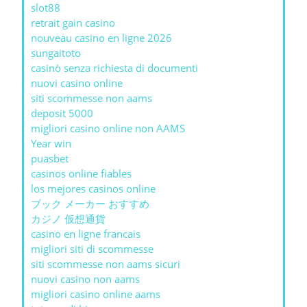
slot88
retrait gain casino
nouveau casino en ligne 2026
sungaitoto
casinò senza richiesta di documenti
nuovi casino online
siti scommesse non aams
deposit 5000
migliori casino online non AAMS
Year win
puasbet
casinos online fiables
los mejores casinos online
ブック メーカー おすすめ
カジノ 仮想通貨
casino en ligne francais
migliori siti di scommesse
siti scommesse non aams sicuri
nuovi casino non aams
migliori casino online aams