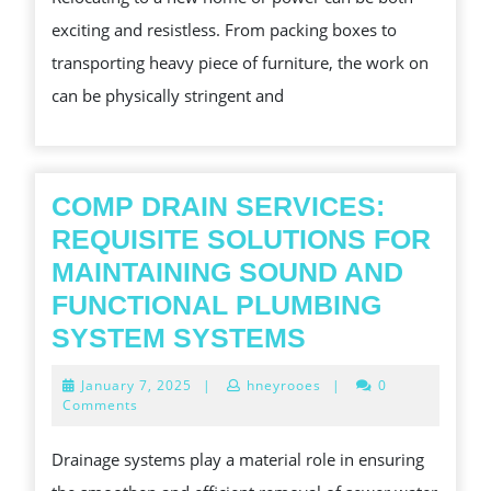
MOVE
exciting and resistless. From packing boxes to
SIMPLE
transporting heavy piece of furniture, the work on
AND
can be physically stringent and
TRY-
FREE
COMP DRAIN SERVICES:
REQUISITE SOLUTIONS FOR
MAINTAINING SOUND AND
FUNCTIONAL PLUMBING
COMP
SYSTEM SYSTEMS
DRAIN
January
January 7, 2025
|
hneyrooes
|
0
SERVICES:
7,
Comments
2025
REQUISITE
Drainage systems play a material role in ensuring
SOLUTIONS