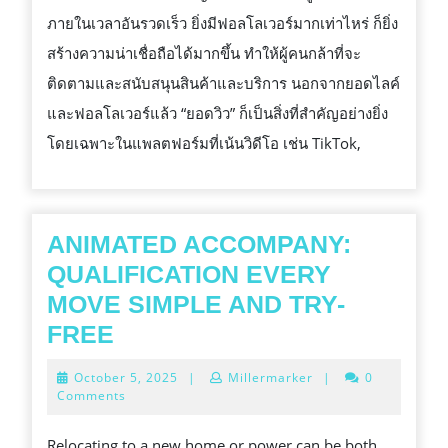
โซ
ภายในเวลาอันรวดเร็ว ยิ่งมีฟอลโลเวอร์มากเท่าไหร่ ก็ยิ่ง
เชีย
สร้างความน่าเชื่อถือได้มากขึ้น ทำให้ผู้คนกล้าที่จะ
ลมี
ติดตามและสนับสนุนสินค้าและบริการ นอกจากยอดไลค์
เดีย
และฟอลโลเวอร์แล้ว “ยอดวิว” ก็เป็นสิ่งที่สำคัญอย่างยิ่ง
ดู
โดยเฉพาะในแพลตฟอร์มที่เน้นวิดีโอ เช่น TikTok,
น่า
สนใจ
ภายใน
เวลา
ANIMATED ACCOMPANY:
อัน
QUALIFICATION EVERY
รวดเร็ว
MOVE SIMPLE AND TRY-
ANIMATED
FREE
ACCOMPANY:
October
October 5, 2025
|
Millermarker
|
0
QUALIFICATION
5,
Comments
2025
EVERY
Relocating to a new home or power can be both