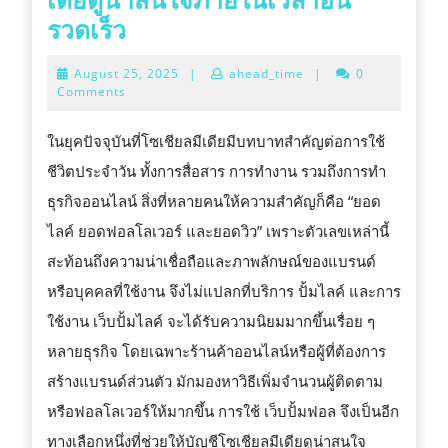
เดียดูน่าสนใจภายในเวลาอัน
การ
รวดเร็ว
ใช้
August
August 25, 2025
|
ahead_time
|
0
เว็บ
25,
Comments
2025
ปั้มฟอล
ในยุคปัจจุบันที่โซเชียลมีเดียมีบทบาทสำคัญต่อการใช้
จึง
ชีวิตประจำวัน ทั้งการสื่อสาร การทำงาน รวมถึงการทำ
เป็น
ธุรกิจออนไลน์ สิ่งที่หลายคนให้ความสำคัญก็คือ “ยอด
อีก
ไลค์ ยอดฟอลโลเวอร์ และยอดวิว” เพราะตัวเลขเหล่านี้
ทาง
สะท้อนถึงความน่าเชื่อถือและภาพลักษณ์ของแบรนด์
เลือก
หรือบุคคลที่ใช้งาน จึงไม่แปลกที่บริการ ปั้มไลค์ และการ
หนึ่ง
ใช้งาน เว็บปั้มไลค์ จะได้รับความนิยมมากขึ้นเรื่อย ๆ
ที่
หลายธุรกิจ โดยเฉพาะร้านค้าออนไลน์หรือผู้ที่ต้องการ
ช่วย
สร้างแบรนด์ส่วนตัว มักมองหาวิธีเพิ่มจำนวนผู้ติดตาม
ให้
หรือฟอลโลเวอร์ให้มากขึ้น การใช้ เว็บปั้มฟอล จึงเป็นอีก
บัญชี
ทางเลือกหนึ่งที่ช่วยให้บัญชีโซเชียลมีเดียดูน่าสนใจ