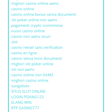
migliori casino online aams
casino online
casino online bonus senza documenti
siti poker online non aams
pagamenti crypto scommesse
nuovi casino online
casino non aams sicuri
slot
casino retrait sans verification
casino en ligne
casino senza invio documenti
migliori siti poker online
siti non aams
casino online non AAMS
migliori casino online
sungaitoto
SITUS SLOT ONLINE
LOGIN PISANG123
ELANG WIN
RTP GASING777