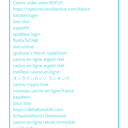
Casino sider uden ROFUS
https://opticnervecollective.com/About
totobet login
toto slot
zippo99
apidewa login
รับทําเว็บไซต์
slot online
igralnice z hitrim izplačilom
casino en ligne argent réel
casino en ligne argent réel
meilleur casino en ligne
オンラインカジノ ランキング
casino crypto liste
nouveau casino en ligne france
kapalwin
Situs toto
https://dehaltotoklik.com
Schweinefleisch Dortmund
casino en ligne retrait immédiat