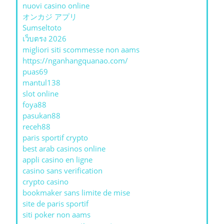
nuovi casino online
オンカジ アプリ
Sumseltoto
เว็บตรง 2026
migliori siti scommesse non aams
https://nganhangquanao.com/
puas69
mantul138
slot online
foya88
pasukan88
receh88
paris sportif crypto
best arab casinos online
appli casino en ligne
casino sans verification
crypto casino
bookmaker sans limite de mise
site de paris sportif
siti poker non aams