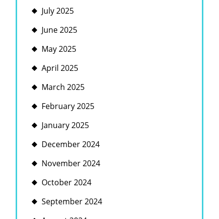
July 2025
June 2025
May 2025
April 2025
March 2025
February 2025
January 2025
December 2024
November 2024
October 2024
September 2024