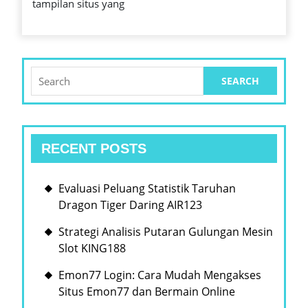
tampilan situs yang
Search
for:
RECENT POSTS
Evaluasi Peluang Statistik Taruhan
Dragon Tiger Daring AIR123
Strategi Analisis Putaran Gulungan Mesin
Slot KING188
Emon77 Login: Cara Mudah Mengakses
Situs Emon77 dan Bermain Online