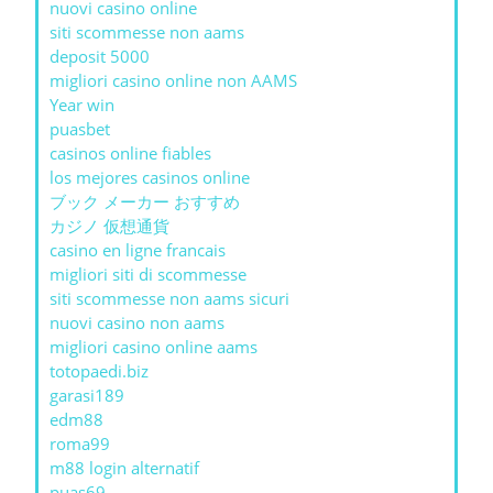
nuovi casino online
siti scommesse non aams
deposit 5000
migliori casino online non AAMS
Year win
puasbet
casinos online fiables
los mejores casinos online
ブック メーカー おすすめ
カジノ 仮想通貨
casino en ligne francais
migliori siti di scommesse
siti scommesse non aams sicuri
nuovi casino non aams
migliori casino online aams
totopaedi.biz
garasi189
edm88
roma99
m88 login alternatif
puas69