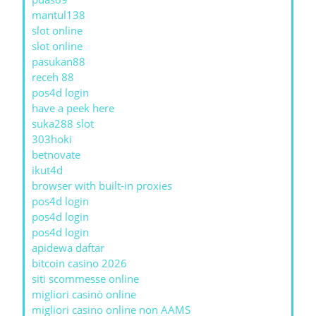
mantul138
slot online
slot online
pasukan88
receh 88
pos4d login
have a peek here
suka288 slot
303hoki
betnovate
ikut4d
browser with built-in proxies
pos4d login
pos4d login
pos4d login
apidewa daftar
bitcoin casino 2026
siti scommesse online
migliori casinò online
migliori casino online non AAMS