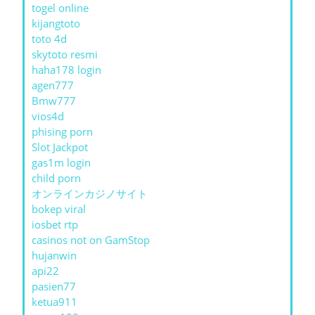
togel online
kijangtoto
toto 4d
skytoto resmi
haha178 login
agen777
Bmw777
vios4d
phising porn
Slot Jackpot
gas1m login
child porn
オンラインカジノサイト
bokep viral
iosbet rtp
casinos not on GamStop
hujanwin
api22
pasien77
ketua911