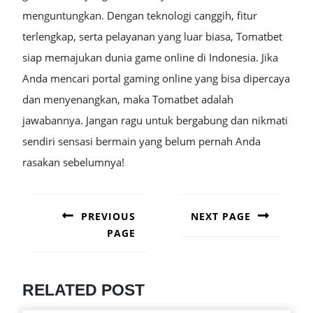
menguntungkan. Dengan teknologi canggih, fitur
terlengkap, serta pelayanan yang luar biasa, Tomatbet
siap memajukan dunia game online di Indonesia. Jika
Anda mencari portal gaming online yang bisa dipercaya
dan menyenangkan, maka Tomatbet adalah
jawabannya. Jangan ragu untuk bergabung dan nikmati
sendiri sensasi bermain yang belum pernah Anda
rasakan sebelumnya!
POST
NAVIGATION
PREVIOUS
NEXT PAGE
PAGE
Next
post:
Previous
post:
RELATED POST