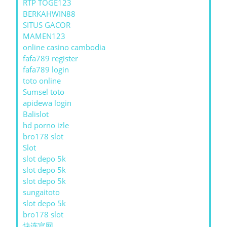
RTP TOGE123
BERKAHWIN88
SITUS GACOR
MAMEN123
online casino cambodia
fafa789 register
fafa789 login
toto online
Sumsel toto
apidewa login
Balislot
hd porno izle
bro178 slot
Slot
slot depo 5k
slot depo 5k
slot depo 5k
sungaitoto
slot depo 5k
bro178 slot
快连官网