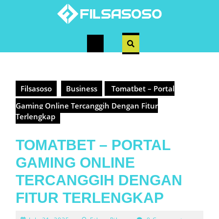
Skip
to
content
Open
Button
Filsasoso
Business
Tomatbet – Portal
Gaming Online Tercanggih Dengan Fitur
Terlengkap
TOMATBET – PORTAL
GAMING ONLINE
TERCANGGIH DENGAN
FITUR TERLENGKAP