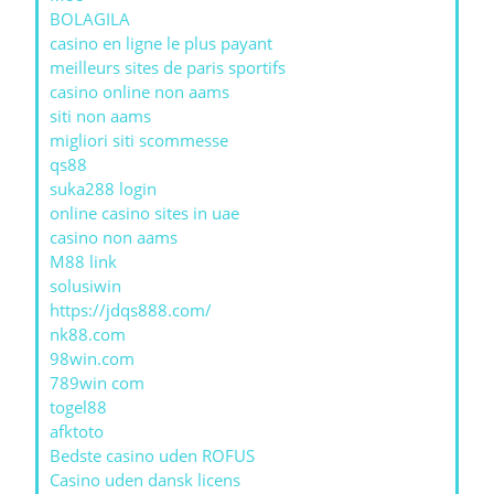
BOLAGILA
casino en ligne le plus payant
meilleurs sites de paris sportifs
casino online non aams
siti non aams
migliori siti scommesse
qs88
suka288 login
online casino sites in uae
casino non aams
M88 link
solusiwin
https://jdqs888.com/
nk88.com
98win.com
789win com
togel88
afktoto
Bedste casino uden ROFUS
Casino uden dansk licens